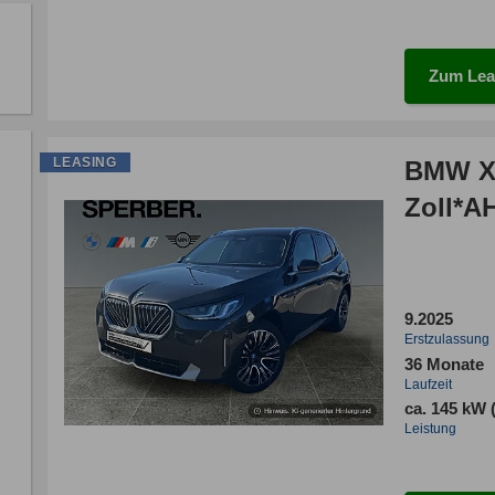
Zum Lea
LEASING
BMW X3
Zoll*A
9.2025
Erstzulassung
36 Monate
Laufzeit
ca. 145 kW 
Leistung