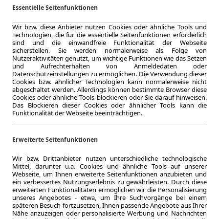
Leistung
Essentielle Seitenfunktionen
CO
-Emission
2
Effizienzklasse
Wir bzw. diese Anbieter nutzen Cookies oder ähnliche Tools und
Technologien, die für die essentielle Seitenfunktionen erforderlich
sind und die einwandfreie Funktionalität der Webseite
sicherstellen. Sie werden normalerweise als Folge von
Nutzeraktivitäten genutzt, um wichtige Funktionen wie das Setzen
Zum Kau
und Aufrechterhalten von Anmeldedaten oder
Datenschutzeinstellungen zu ermöglichen. Die Verwendung dieser
Cookies bzw. ähnlicher Technologien kann normalerweise nicht
abgeschaltet werden. Allerdings können bestimmte Browser diese
Cookies oder ähnliche Tools blockieren oder Sie darauf hinweisen.
Das Blockieren dieser Cookies oder ähnlicher Tools kann die
Funktionalität der Webseite beeinträchtigen.
LEASING
BMW X3
AHK*Dr
Erweiterte Seitenfunktionen
Wir bzw. Drittanbieter nutzen unterschiedliche technologische
Mittel, darunter u.a. Cookies und ähnliche Tools auf unserer
Webseite, um Ihnen erweiterte Seitenfunktionen anzubieten und
ein verbessertes Nutzungserlebnis zu gewährleisten. Durch diese
9.2025
erweiterten Funktionalitäten ermöglichen wir die Personalisierung
Erstzulassung
unseres Angebotes - etwa, um Ihre Suchvorgänge bei einem
späteren Besuch fortzusetzen, Ihnen passende Angebote aus Ihrer
48 Monate
Nähe anzuzeigen oder personalisierte Werbung und Nachrichten
Laufzeit