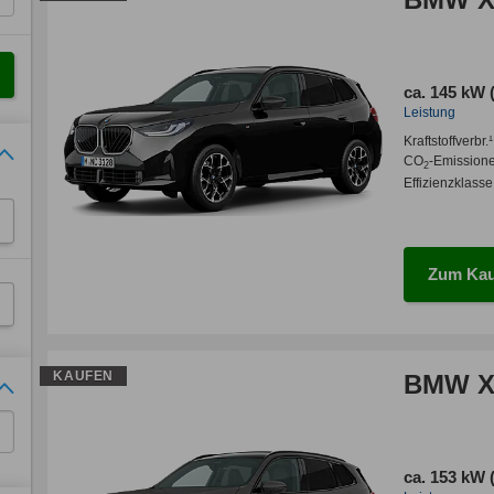
ca. 145 kW 
Leistung
Kraftstoffverbr.¹
CO
-Emission
2
Effizienzklasse
Zum Kau
KAUFEN
BMW X3
ca. 153 kW 