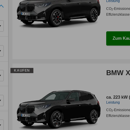
Leistung
CO
-Emission
2
Effizienzklasse
Zum Kau
KAUFEN
BMW X3
ca. 223 kW 
Leistung
CO
-Emission
2
Effizienzklasse