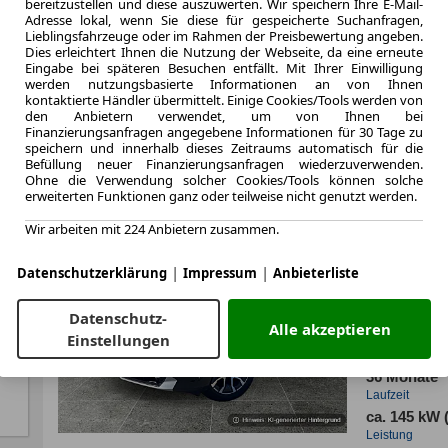
bereitzustellen und diese auszuwerten. Wir speichern Ihre E-Mail-
ca. 138 kW 
Adresse lokal, wenn Sie diese für gespeicherte Suchanfragen,
Lieblingsfahrzeuge oder im Rahmen der Preisbewertung angeben.
Leistung
Dies erleichtert Ihnen die Nutzung der Webseite, da eine erneute
Eingabe bei späteren Besuchen entfällt. Mit Ihrer Einwilligung
werden nutzungsbasierte Informationen an von Ihnen
kontaktierte Händler übermittelt. Einige Cookies/Tools werden von
den Anbietern verwendet, um von Ihnen bei
Zum Lea
Finanzierungsanfragen angegebene Informationen für 30 Tage zu
speichern und innerhalb dieses Zeitraums automatisch für die
Befüllung neuer Finanzierungsanfragen wiederzuverwenden.
Ohne die Verwendung solcher Cookies/Tools können solche
erweiterten Funktionen ganz oder teilweise nicht genutzt werden.
LEASING
BMW X3
Wir arbeiten mit 224 Anbietern zusammen.
Plus*H
|
|
Datenschutzerklärung
Impressum
Anbieterliste
Datenschutz-
Alle akzeptieren
4.2025
Einstellungen
Erstzulassung
36 Monate
Laufzeit
ca. 145 kW 
Leistung