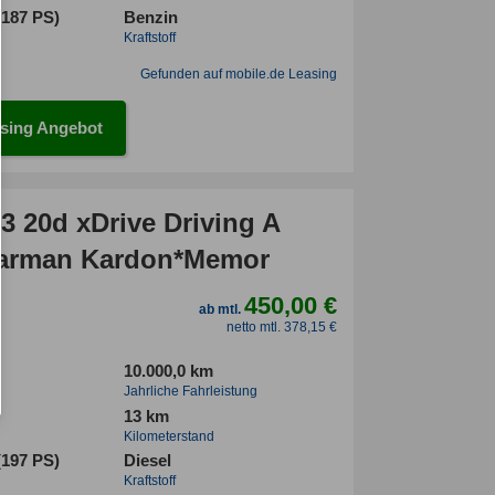
(187 PS)
Benzin
Kraftstoff
Gefunden auf mobile.de Leasing
sing Angebot
 20d xDrive Driving A
arman Kardon*Memor
450,00 €
ab mtl.
netto mtl. 378,15 €
10.000,0 km
Jahrliche Fahrleistung
13 km
Kilometerstand
(197 PS)
Diesel
Kraftstoff