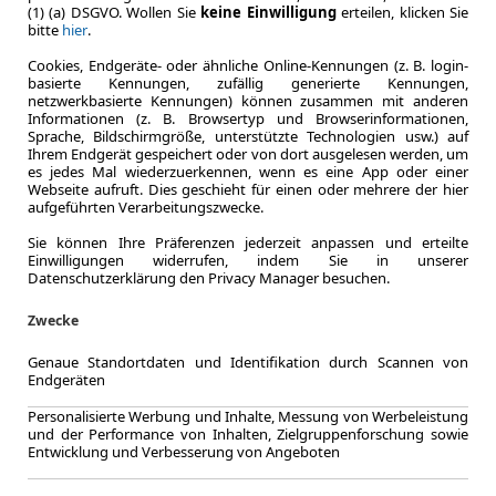
(1) (a) DSGVO. Wollen Sie
keine Einwilligung
erteilen, klicken Sie
bitte
hier
.
Cookies, Endgeräte- oder ähnliche Online-Kennungen (z. B. login-
basierte Kennungen, zufällig generierte Kennungen,
ca. 145 kW 
netzwerkbasierte Kennungen) können zusammen mit anderen
Leistung
Informationen (z. B. Browsertyp und Browserinformationen,
Sprache, Bildschirmgröße, unterstützte Technologien usw.) auf
CO
-Emission
2
Ihrem Endgerät gespeichert oder von dort ausgelesen werden, um
Effizienzklasse
es jedes Mal wiederzuerkennen, wenn es eine App oder einer
Webseite aufruft. Dies geschieht für einen oder mehrere der hier
aufgeführten Verarbeitungszwecke.
Sie können Ihre Präferenzen jederzeit anpassen und erteilte
Zum Kau
Einwilligungen widerrufen, indem Sie in unserer
Datenschutzerklärung den Privacy Manager besuchen.
Zwecke
Genaue Standortdaten und Identifikation durch Scannen von
KAUFEN
BMW X3
Endgeräten
Personalisierte Werbung und Inhalte, Messung von Werbeleistung
und der Performance von Inhalten, Zielgruppenforschung sowie
Entwicklung und Verbesserung von Angeboten
ca. 223 kW 