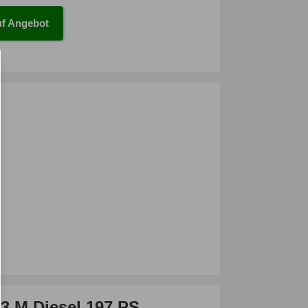
f Angebot
 M Diesel 197 PS