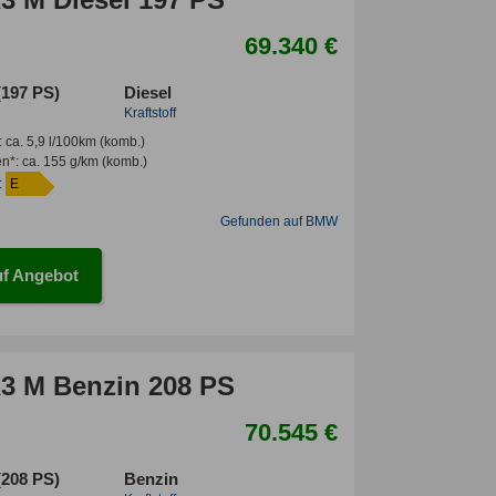
69.340 €
(197 PS)
Diesel
Kraftstoff
:
ca. 5,9 l/100km
(komb.)
en*
:
ca. 155 g/km
(komb.)
:
E
Gefunden auf BMW
f Angebot
 M Benzin 208 PS
70.545 €
(208 PS)
Benzin