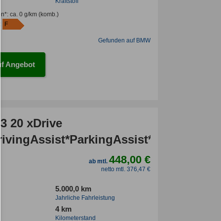
Kraftstoff
en*
:
ca. 0 g/km
(komb.)
:
F
Gefunden auf BMW
f Angebot
 20 xDrive
ivingAssist*ParkingAssist*el.
448,00 €
ab mtl.
netto mtl. 376,47 €
5.000,0 km
Jahrliche Fahrleistung
4 km
Kilometerstand