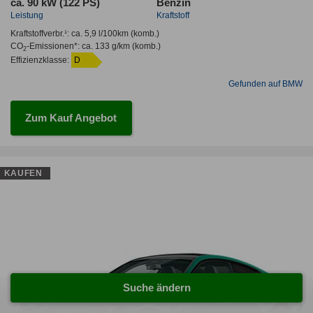
ca. 90 kW (122 PS)
Benzin
Leistung
Kraftstoff
Kraftstoffverbr.¹:
ca. 5,9 l/100km
(komb.)
CO
-Emissionen*
:
ca. 133 g/km
(komb.)
2
Effizienzklasse:
D
Gefunden auf BMW
Zum Kauf Angebot
KAUFEN
Suche ändern