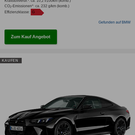
Kraftstoffverbr.¹:
ca. 10,2 l/100km
(komb.)
CO
-Emissionen*
:
ca. 232 g/km
(komb.)
2
Effizienzklasse:
G
Gefunden auf BMW
Zum Kauf Angebot
KAUFEN