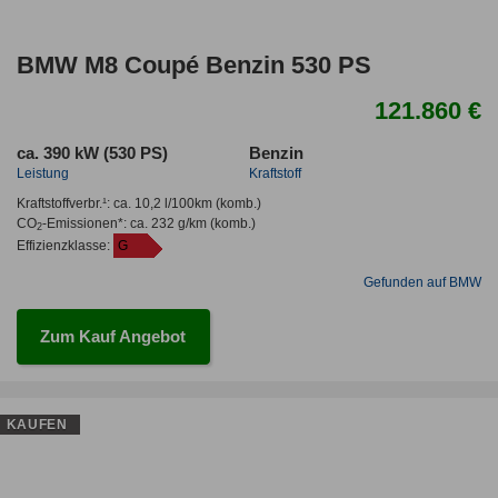
BMW M8 Coupé Benzin 530 PS
121.860 €
ca. 390 kW (530 PS)
Benzin
Leistung
Kraftstoff
Kraftstoffverbr.¹:
ca. 10,2 l/100km
(komb.)
CO
-Emissionen*
:
ca. 232 g/km
(komb.)
2
Effizienzklasse:
G
Gefunden auf BMW
Zum Kauf Angebot
KAUFEN