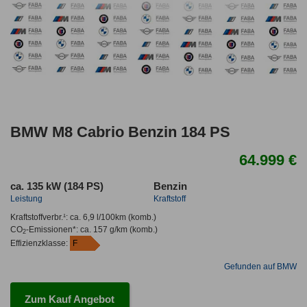
BMW M8 Cabrio Benzin 184 PS
64.999 €
ca. 135 kW (184 PS)
Benzin
Leistung
Kraftstoff
Kraftstoffverbr.¹:
ca. 6,9 l/100km
(komb.)
CO
-Emissionen*
:
ca. 157 g/km
(komb.)
2
Effizienzklasse:
F
Gefunden auf BMW
Zum Kauf Angebot