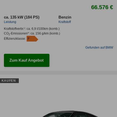
66.576 €
ca. 135 kW (184 PS)
Benzin
Leistung
Kraftstoff
Kraftstoffverbr.¹:
ca. 6,9 l/100km
(komb.)
CO
-Emissionen*
:
ca. 156 g/km
(komb.)
2
Effizienzklasse:
F
Gefunden auf BMW
Zum Kauf Angebot
KAUFEN