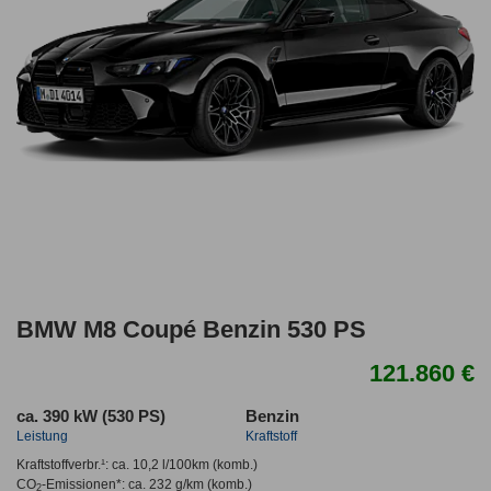
BMW M8 Coupé Benzin 530 PS
121.860 €
ca. 390 kW (530 PS)
Benzin
Leistung
Kraftstoff
Kraftstoffverbr.¹:
ca. 10,2 l/100km
(komb.)
CO
-Emissionen*
:
ca. 232 g/km
(komb.)
2