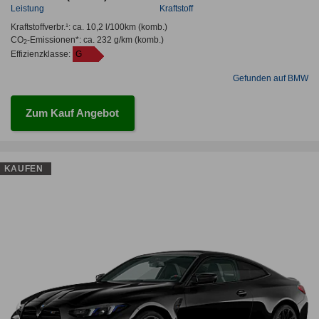
Leistung
Kraftstoff
Kraftstoffverbr.¹:
ca. 10,2 l/100km
(komb.)
CO
-Emissionen*
:
ca. 232 g/km
(komb.)
2
Effizienzklasse:
G
Gefunden auf BMW
Zum Kauf Angebot
KAUFEN