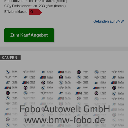
Kraftstoffverbr.¹:
ca. 10,3 l/100km
(komb.)
CO
-Emissionen*
:
ca. 233 g/km
(komb.)
2
Effizienzklasse:
G
Gefunden auf BMW
Zum Kauf Angebot
KAUFEN