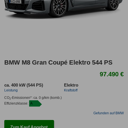
BMW M8 Gran Coupé Elektro 544 PS
97.490 €
ca. 400 kW (544 PS)
Elektro
Leistung
Kraftstoff
CO
-Emissionen*
:
ca. 0 g/km
(komb.)
2
Effizienzklasse:
A
Gefunden auf BMW
Zum Kauf Angebot