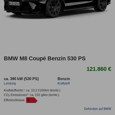
BMW M8 Coupé Benzin 530 PS
121.860 €
ca. 390 kW (530 PS)
Benzin
Leistung
Kraftstoff
Kraftstoffverbr.¹:
ca. 10,2 l/100km
(komb.)
CO
-Emissionen*
:
ca. 232 g/km
(komb.)
2
Effizienzklasse:
G
Gefunden auf BMW