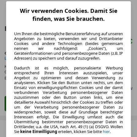
Wir verwenden Cookies. Damit Sie
finden, was Sie brauchen.
BMW M8 Coupé Benzin 530 PS
Um Ihnen die bestmögliche Benutzererfahrung auf unseren
Angeboten zu bieten, verwenden wir und Drittanbieter
121.860 €
Cookies und andere Technologien (beides gemeinsam
nennen wir nachfolgend: „Cookies"), um
Geräteinformationen und personenbezogene Daten (z.B. IP
ca. 390 kW (530 PS)
Benzin
Adressen) zu speichern und darauf zuzugreifen.
Leistung
Kraftstoff
Kraftstoffverbr.¹:
ca. 10,2 l/100km
(komb.)
Dadurch ist es möglich, personalisierte Werbung
CO
-Emissionen*
:
ca. 232 g/km
(komb.)
entsprechend Ihren Interessen auszuspielen, unser
2
Angebot zu optimieren und dessen Verwendung zu
Effizienzklasse:
G
analysieren. Klicken Sie den Button unten rechts, um dem
Einsatz von einwilligungspflichten Cookies und der damit
Gefunden auf BMW
verbundenen Verarbeitung personenbezogener Daten
zuzustimmen oder den Button unten links, um eine
detaillierte Auswahl hinsichtlich der Cookies zu treffen oder
Zum Kauf Angebot
um der Verarbeitung personenbezogener Daten zu
widersprechen, soweit diese auf Grundlage berechtigter
Interessen erfolgt. Die Einwilligung umfasst auch die
Übermittlung bestimmter personenbezogener Daten in
Drittländer, u.a. die USA, nach Art. 49 (1) (a) DSGVO. Wollen
Sie
keine Einwilligung
erteilen, klicken Sie bitte
hier
.