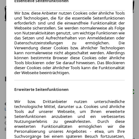
Essentielle Seitenfunktionen
Wir bzw. diese Anbieter nutzen Cookies oder ähnliche Tools
und Technologien, die für die essentielle Seitenfunktionen
erforderlich sind und die einwandfreie Funktionalität der
Webseite sicherstellen. Sie werden normalerweise als Folge
von Nutzeraktivitäten genutzt, um wichtige Funktionen wie
das Setzen und Aufrechterhalten von Anmeldedaten oder
Datenschutzeinstellungen zu ermöglichen. Die
Verwendung dieser Cookies bzw. ähnlicher Technologien
kann normalerweise nicht abgeschaltet werden. Allerdings
können bestimmte Browser diese Cookies oder ähnliche
Tools blockieren oder Sie darauf hinweisen. Das Blockieren
dieser Cookies oder ähnlicher Tools kann die Funktionalität
der Webseite beeinträchtigen.
BMW M8 Coupé Benzin 530 PS
Erweiterte Seitenfunktionen
121.860 €
Wir bzw. Drittanbieter nutzen unterschiedliche
ca. 390 kW (530 PS)
Benzin
technologische Mittel, darunter u.a. Cookies und ähnliche
Leistung
Kraftstoff
Tools auf unserer Webseite, um Ihnen erweiterte
Seitenfunktionen anzubieten und ein verbessertes
Kraftstoffverbr.¹:
ca. 10,2 l/100km
(komb.)
Nutzungserlebnis zu gewährleisten. Durch diese
CO
-Emissionen*
:
ca. 232 g/km
(komb.)
2
erweiterten Funktionalitäten ermöglichen wir die
Effizienzklasse:
G
Personalisierung unseres Angebotes - etwa, um Ihre
Suchvorgänge bei einem späteren Besuch fortzusetzen,