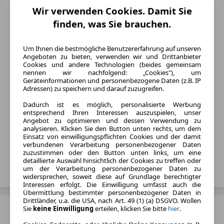
BMW i5
Wir verwenden Cookies. Damit Sie
Baujahr:
finden, was Sie brauchen.
2024 - 2026
Varianten:
Um Ihnen die bestmögliche Benutzererfahrung auf unseren
Angeboten zu bieten, verwenden wir und Drittanbieter
Kombi und Limousine
Cookies und andere Technologien (beides gemeinsam
Kraftstoff:
nennen wir nachfolgend: „Cookies"), um
Geräteinformationen und personenbezogene Daten (z.B. IP
Elektro und Hybrid
Adressen) zu speichern und darauf zuzugreifen.
Listenpreis:
Dadurch ist es möglich, personalisierte Werbung
Von 70.900 € bis 119.900 €
entsprechend Ihren Interessen auszuspielen, unser
Angebot zu optimieren und dessen Verwendung zu
Monatliche Rate:
analysieren. Klicken Sie den Button unten rechts, um dem
Von 345 € bis 1.820 € pro
Einsatz von einwilligungspflichten Cookies und der damit
Monat
verbundenen Verarbeitung personenbezogener Daten
zuzustimmen oder den Button unten links, um eine
detaillierte Auswahl hinsichtlich der Cookies zu treffen oder
Treffer anzeigen
um der Verarbeitung personenbezogener Daten zu
widersprechen, soweit diese auf Grundlage berechtigter
Interessen erfolgt. Die Einwilligung umfasst auch die
Übermittlung bestimmter personenbezogener Daten in
Drittländer, u.a. die USA, nach Art. 49 (1) (a) DSGVO. Wollen
BMW i7
Sie
keine Einwilligung
erteilen, klicken Sie bitte
hier
.