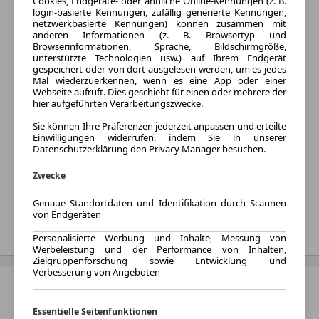
Cookies, Endgeräte- oder ähnliche Online-Kennungen (z. B.
Baujahr:
login-basierte Kennungen, zufällig generierte Kennungen,
2023 - 2026
netzwerkbasierte Kennungen) können zusammen mit
anderen Informationen (z. B. Browsertyp und
Varianten:
Browserinformationen, Sprache, Bildschirmgröße,
Limousine
unterstützte Technologien usw.) auf Ihrem Endgerät
gespeichert oder von dort ausgelesen werden, um es jedes
Kraftstoff:
Mal wiederzuerkennen, wenn es eine App oder einer
Elektro
Webseite aufruft. Dies geschieht für einen oder mehrere der
hier aufgeführten Verarbeitungszwecke.
Listenpreis:
Von 115.700 € bis 210.390
Sie können Ihre Präferenzen jederzeit anpassen und erteilte
Einwilligungen widerrufen, indem Sie in unserer
€
Datenschutzerklärung den Privacy Manager besuchen.
Monatliche Rate:
Zwecke
Von 699 € bis 3.215 € pro
Monat
Genaue Standortdaten und Identifikation durch Scannen
von Endgeräten
Treffer anzeigen
Personalisierte Werbung und Inhalte, Messung von
Werbeleistung und der Performance von Inhalten,
Zielgruppenforschung sowie Entwicklung und
Verbesserung von Angeboten
BMW i8
Baujahr:
Essentielle Seitenfunktionen