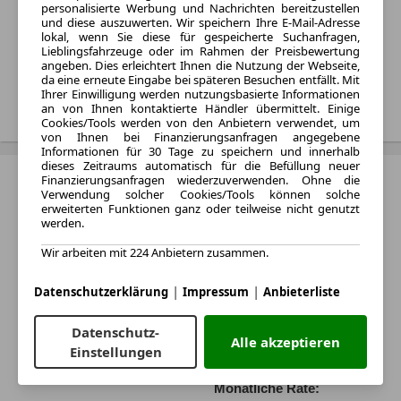
personalisierte Werbung und Nachrichten bereitzustellen
und diese auszuwerten. Wir speichern Ihre E-Mail-Adresse
Monatliche Rate:
lokal, wenn Sie diese für gespeicherte Suchanfragen,
Von 529 € bis 2.769 € pro
Lieblingsfahrzeuge oder im Rahmen der Preisbewertung
Monat
angeben. Dies erleichtert Ihnen die Nutzung der Webseite,
da eine erneute Eingabe bei späteren Besuchen entfällt. Mit
Ihrer Einwilligung werden nutzungsbasierte Informationen
Treffer anzeigen
an von Ihnen kontaktierte Händler übermittelt. Einige
Cookies/Tools werden von den Anbietern verwendet, um
von Ihnen bei Finanzierungsanfragen angegebene
Informationen für 30 Tage zu speichern und innerhalb
dieses Zeitraums automatisch für die Befüllung neuer
BMW iX1
Finanzierungsanfragen wiederzuverwenden. Ohne die
Verwendung solcher Cookies/Tools können solche
erweiterten Funktionen ganz oder teilweise nicht genutzt
Baujahr:
werden.
2023 - 2026
Wir arbeiten mit 224 Anbietern zusammen.
Varianten:
SUV
|
|
Datenschutzerklärung
Impressum
Anbieterliste
Kraftstoff:
Elektro
Datenschutz-
Alle akzeptieren
Listenpreis:
Einstellungen
Von 47.900 € bis 78.970 €
Monatliche Rate: