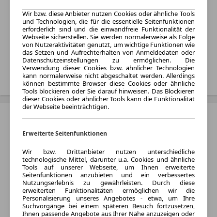
2020 - 2020
Wir bzw. diese Anbieter nutzen Cookies oder ähnliche Tools
Varianten:
und Technologien, die für die essentielle Seitenfunktionen
Cabrio
erforderlich sind und die einwandfreie Funktionalität der
Webseite sicherstellen. Sie werden normalerweise als Folge
Kraftstoff:
von Nutzeraktivitäten genutzt, um wichtige Funktionen wie
das Setzen und Aufrechterhalten von Anmeldedaten oder
Hybrid
Datenschutzeinstellungen zu ermöglichen. Die
Verwendung dieser Cookies bzw. ähnlicher Technologien
Treffer anzeigen
kann normalerweise nicht abgeschaltet werden. Allerdings
können bestimmte Browser diese Cookies oder ähnliche
Tools blockieren oder Sie darauf hinweisen. Das Blockieren
dieser Cookies oder ähnlicher Tools kann die Funktionalität
der Webseite beeinträchtigen.
BMW iX
Baujahr:
Erweiterte Seitenfunktionen
2023 - 2026
Wir bzw. Drittanbieter nutzen unterschiedliche
Varianten:
technologische Mittel, darunter u.a. Cookies und ähnliche
Tools auf unserer Webseite, um Ihnen erweiterte
Limousine und SUV
Seitenfunktionen anzubieten und ein verbessertes
Kraftstoff:
Nutzungserlebnis zu gewährleisten. Durch diese
erweiterten Funktionalitäten ermöglichen wir die
Elektro
Personalisierung unseres Angebotes - etwa, um Ihre
Listenpreis:
Suchvorgänge bei einem späteren Besuch fortzusetzen,
Ihnen passende Angebote aus Ihrer Nähe anzuzeigen oder
Von 77.300 € bis 154.339 €