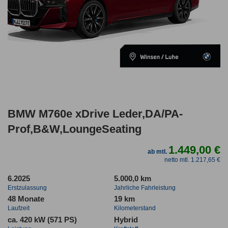
BMW M760e xDrive Leder,DA/PA-
Prof,B&W,LoungeSeating
1.449,00 €
ab mtl.
netto mtl. 1.217,65 €
6.2025
5.000,0 km
Erstzulassung
Jahrliche Fahrleistung
48 Monate
19 km
Laufzeit
Kilometerstand
ca. 420 kW (571 PS)
Hybrid