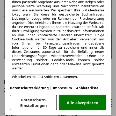
Ihnen passende Angebote aus Ihrer Nähe anzuzeigen oder
personalisierte Werbung und Nachrichten bereitzustellen
und diese auszuwerten. Wir speichern Ihre E-Mail-Adresse
lokal, wenn Sie diese für gespeicherte Suchanfragen,
Lieblingsfahrzeuge oder im Rahmen der Preisbewertung
angeben. Dies erleichtert Ihnen die Nutzung der Webseite,
da eine erneute Eingabe bei späteren Besuchen entfällt. Mit
Ihrer Einwilligung werden nutzungsbasierte Informationen
an von Ihnen kontaktierte Händler übermittelt. Einige
Cookies/Tools werden von den Anbietern verwendet, um
von Ihnen bei Finanzierungsanfragen angegebene
Informationen für 30 Tage zu speichern und innerhalb
dieses Zeitraums automatisch für die Befüllung neuer
Finanzierungsanfragen wiederzuverwenden. Ohne die
Verwendung solcher Cookies/Tools können solche
erweiterten Funktionen ganz oder teilweise nicht genutzt
werden.
Wir arbeiten mit 224 Anbietern zusammen.
BMW 740d xDrive M Sportpaket*21
|
|
Datenschutzerklärung
Impressum
Anbieterliste
Zoll*Multisitze*Sky
Datenschutz-
868,00 €
ab mtl.
Alle akzeptieren
Einstellungen
netto mtl. 729,41 €
10.2025
5.000,0 km