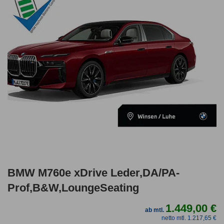
BMW M760e xDrive Leder,DA/PA-
Prof,B&W,LoungeSeating
1.449,00 €
ab mtl.
netto mtl. 1.217,65 €