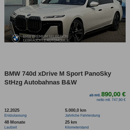
BMW 740d xDrive M Sport PanoSky
StHzg Autobahnas B&W
890,00 €
ab mtl.
netto mtl. 747,90 €
12.2025
5.000,0 km
Erstzulassung
Jahrliche Fahrleistung
48 Monate
25 km
Laufzeit
Kilometerstand