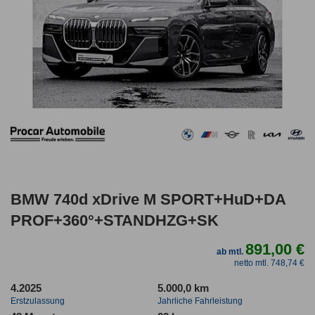
BMW 740d xDrive M SPORT+HuD+DA
PROF+360°+STANDHZG+SK
891,00 €
ab mtl.
netto mtl. 748,74 €
4.2025
5.000,0 km
Erstzulassung
Jahrliche Fahrleistung