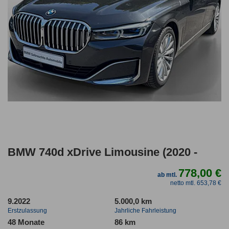
BMW 740d xDrive Limousine (2020 -
778,00 €
ab mtl.
netto mtl. 653,78 €
9.2022
5.000,0 km
Erstzulassung
Jahrliche Fahrleistung
48 Monate
86 km