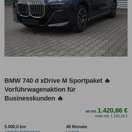
BMW 740 d xDrive M Sportpaket 🔥
Vorführwagenaktion für
Businesskunden 🔥
1.420,86 €
ab mtl.
netto mtl. 1.193,28 €
5.000,0 km
48 Monate