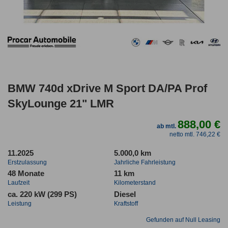
BMW 740d xDrive M Sport DA/PA Prof
SkyLounge 21" LMR
888,00 €
ab mtl.
netto mtl. 746,22 €
11.2025
5.000,0 km
Erstzulassung
Jahrliche Fahrleistung
48 Monate
11 km
Laufzeit
Kilometerstand
ca. 220 kW (299 PS)
Diesel
Leistung
Kraftstoff
Gefunden auf Null Leasing