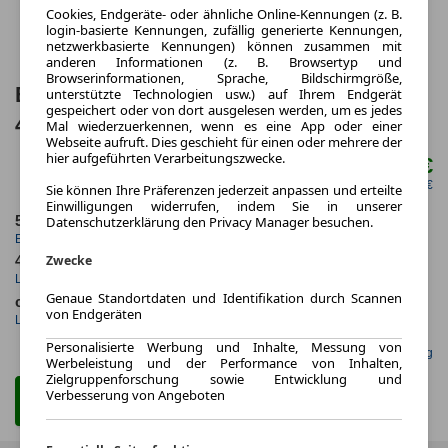
Cookies, Endgeräte- oder ähnliche Online-Kennungen (z. B.
login-basierte Kennungen, zufällig generierte Kennungen,
netzwerkbasierte Kennungen) können zusammen mit
anderen Informationen (z. B. Browsertyp und
Browserinformationen, Sprache, Bildschirmgröße,
BMW 740d xDrive Lr. 886,- br. o.Anz.
unterstützte Technologien usw.) auf Ihrem Endgerät
gespeichert oder von dort ausgelesen werden, um es jedes
48Mon/10`Km p.A
Mal wiederzuerkennen, wenn es eine App oder einer
Webseite aufruft. Dies geschieht für einen oder mehrere der
hier aufgeführten Verarbeitungszwecke.
831,00 €
ab mtl.
netto mtl. 698,32 €
Sie können Ihre Präferenzen jederzeit anpassen und erteilte
Einwilligungen widerrufen, indem Sie in unserer
5.2025
5.000,0 km
Datenschutzerklärung den Privacy Manager besuchen.
Erstzulassung
Jahrliche Fahrleistung
Zwecke
48 Monate
6 km
Laufzeit
Kilometerstand
Genaue Standortdaten und Identifikation durch Scannen
ca. 220 kW (299 PS)
Diesel
von Endgeräten
Leistung
Kraftstoff
Personalisierte Werbung und Inhalte, Messung von
Gefunden auf Null Leasing
Werbeleistung und der Performance von Inhalten,
Zielgruppenforschung sowie Entwicklung und
Verbesserung von Angeboten
Zum Leasing Angebot