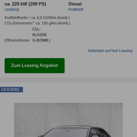
ca. 220 kW (299 PS)
Diesel
Leistung
Kraftstoff
Kraftstoffverbr.¹:
ca. 6,0 l/100km
(komb.)
CO
-Emissionen*
:
ca. 180 g/km
(komb.)
2
CO₂-
KLASSE
Effizienzklasse:
G (KOMB.)
Gefunden auf Null Leasing
Zum Leasing Angebot
LEASING