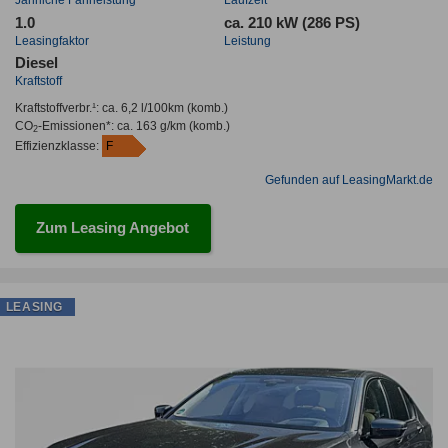
Jahrliche Fahrleistung
Laufzeit
1.0
ca. 210 kW (286 PS)
Leasingfaktor
Leistung
Diesel
Kraftstoff
Kraftstoffverbr.¹:
ca. 6,2 l/100km
(komb.)
CO
-Emissionen*
:
ca. 163 g/km
(komb.)
2
Effizienzklasse:
F
Gefunden auf LeasingMarkt.de
Zum Leasing Angebot
LEASING