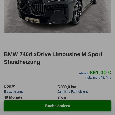
BMW 740d xDrive Limousine M Sport
Standheizung
891,00 €
ab mtl.
netto mtl. 748,74 €
6.2025
5.000,0 km
Erstzulassung
Jahrliche Fahrleistung
48 Monate
7 km
Laufzeit
Kilometerstand
Suche ändern
ca. 220 kW (299 PS)
Diesel
Leistung
Kraftstoff