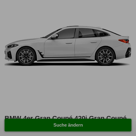
BMW 4er Gran Coupé 420i Gran Coupé
Suche ändern
A 5 Türen