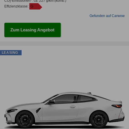
CO
-Emissionen*
:
ca. 227 g/km
(komb.)
2
Effizienzklasse:
G
Gefunden auf Carwow
Zum Leasing Angebot
LEASING