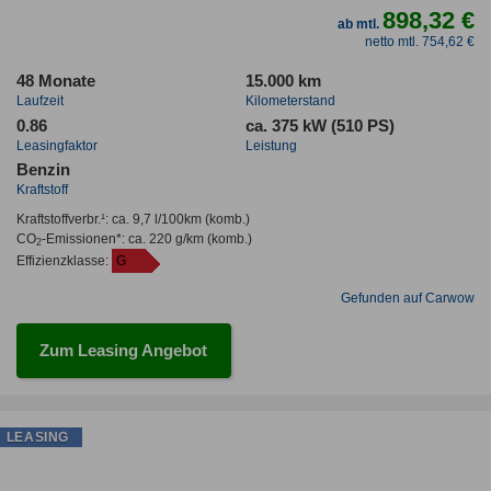
898,32 €
ab mtl.
netto mtl. 754,62 €
48 Monate
15.000 km
Laufzeit
Kilometerstand
0.86
ca. 375 kW (510 PS)
Leasingfaktor
Leistung
Benzin
Kraftstoff
Kraftstoffverbr.¹:
ca. 9,7 l/100km
(komb.)
CO
-Emissionen*
:
ca. 220 g/km
(komb.)
2
Effizienzklasse:
G
Gefunden auf Carwow
Zum Leasing Angebot
LEASING