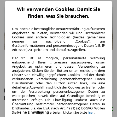
Wir verwenden Cookies. Damit Sie
finden, was Sie brauchen.
Um Ihnen die bestmögliche Benutzererfahrung auf unseren
Angeboten zu bieten, verwenden wir und Drittanbieter
Cookies und andere Technologien (beides gemeinsam
nennen wir nachfolgend: „Cookies"), um
Geräteinformationen und personenbezogene Daten (z.B. IP
Adressen) zu speichern und darauf zuzugreifen.
Dadurch ist es möglich, personalisierte Werbung
entsprechend Ihren Interessen auszuspielen, unser
Angebot zu optimieren und dessen Verwendung zu
analysieren. Klicken Sie den Button unten rechts, um dem
Einsatz von einwilligungspflichten Cookies und der damit
verbundenen Verarbeitung personenbezogener Daten
zuzustimmen oder den Button unten links, um eine
detaillierte Auswahl hinsichtlich der Cookies zu treffen oder
BMW 420 i GC "M Sport" LC Prof., HuD,
um der Verarbeitung personenbezogener Daten zu
widersprechen, soweit diese auf Grundlage berechtigter
Keyless, Parkass. +, uvm.
Interessen erfolgt. Die Einwilligung umfasst auch die
Übermittlung bestimmter personenbezogener Daten in
Drittländer, u.a. die USA, nach Art. 49 (1) (a) DSGVO. Wollen
406,88 €
ab mtl.
Sie
keine Einwilligung
erteilen, klicken Sie bitte
hier
.
netto mtl. 341,18 €