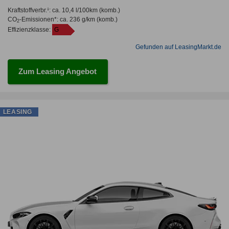
Kraftstoffverbr.¹:
ca. 10,4 l/100km
(komb.)
CO
-Emissionen*
:
ca. 236 g/km
(komb.)
2
Effizienzklasse:
G
Gefunden auf LeasingMarkt.de
Zum Leasing Angebot
LEASING