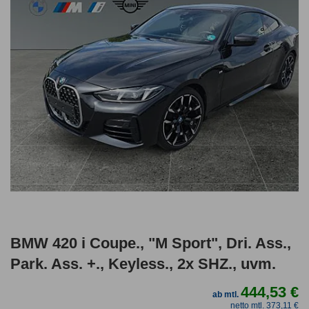
BMW 420 i Coupe., "M Sport", Dri. Ass.,
Park. Ass. +., Keyless., 2x SHZ., uvm.
444,53 €
ab mtl.
netto mtl. 373,11 €