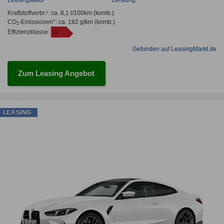
Kraftstoffverbr.¹:
ca. 8,1 l/100km
(komb.)
CO
-Emissionen*
:
ca. 182 g/km
(komb.)
2
Effizienzklasse:
G
Gefunden auf LeasingMarkt.de
Zum Leasing Angebot
LEASING