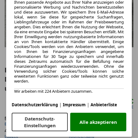
Ihnen passende Angebote aus Ihrer Nähe anzuzeigen oder
personalisierte Werbung und Nachrichten bereitzustellen
und diese auszuwerten. Wir speichern Ihre E-Mail-Adresse
lokal, wenn Sie diese für gespeicherte Suchanfragen,
Lieblingsfahrzeuge oder im Rahmen der Preisbewertung
angeben. Dies erleichtert Ihnen die Nutzung der Webseite,
da eine erneute Eingabe bei späteren Besuchen entfällt. Mit
Ihrer Einwilligung werden nutzungsbasierte Informationen
an von Ihnen kontaktierte Händler übermittelt. Einige
Cookies/Tools werden von den Anbietern verwendet, um
von Ihnen bei Finanzierungsanfragen angegebene
Informationen für 30 Tage zu speichern und innerhalb
dieses Zeitraums automatisch für die Befüllung neuer
Finanzierungsanfragen wiederzuverwenden. Ohne die
BMW M440i Coupe xDri., "M Sport Pro",
Verwendung solcher Cookies/Tools können solche
erweiterten Funktionen ganz oder teilweise nicht genutzt
Dri. Ass., Park. Ass. +., H/K., Keyless.,
werden.
uvm.
Wir arbeiten mit 224 Anbietern zusammen.
593,87 €
ab mtl.
|
|
Datenschutzerklärung
Impressum
Anbieterliste
netto mtl. 498,32 €
Datenschutz-
5.2025
5.000,0 km
Alle akzeptieren
Erstzulassung
Jahrliche Fahrleistung
Einstellungen
48 Monate
24.700 km
Laufzeit
Kilometerstand