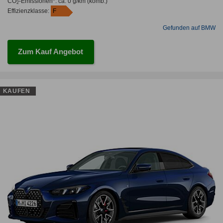
CO
-Emissionen*
:
ca. 0 g/km
(komb.)
2
Effizienzklasse:
F
Gefunden auf BMW
Zum Kauf Angebot
KAUFEN