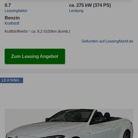
0.7
ca. 275 kW (374 PS)
Leasingfaktor
Leistung
Benzin
Kraftstoff
Kraftstoffverbr.¹:
ca. 8,2 l/100km
(komb.)
Gefunden auf LeasingMarkt.de
Zum Leasing Angebot
LEASING