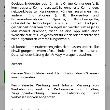
Cookies, Endgeräte- oder ähnliche Online-Kennungen (z. B.
7.2025
5.000,0 km
login-basierte Kennungen, zufällig generierte Kennungen,
Erstzulassung
Jahrliche Fahrleistung
netzwerkbasierte Kennungen) können zusammen mit
anderen Informationen (z. B. Browsertyp und
48 Monate
530 km
Browserinformationen, Sprache, Bildschirmgröße,
Laufzeit
Kilometerstand
unterstützte Technologien usw.) auf Ihrem Endgerät
0.6
ca. 135 kW (184 PS)
gespeichert oder von dort ausgelesen werden, um es jedes
Mal wiederzuerkennen, wenn es eine App oder einer
Leasingfaktor
Leistung
Webseite aufruft. Dies geschieht für einen oder mehrere der
Benzin
hier aufgeführten Verarbeitungszwecke.
Kraftstoff
Sie können Ihre Präferenzen jederzeit anpassen und erteilte
Kraftstoffverbr.¹:
ca. 7,3 l/100km
(komb.)
Einwilligungen widerrufen, indem Sie in unserer
CO
-Emissionen*
:
ca. 166 g/km
(komb.)
2
Datenschutzerklärung den Privacy Manager besuchen.
Effizienzklasse:
F
Zwecke
Gefunden auf LeasingMarkt.de
Genaue Standortdaten und Identifikation durch Scannen
Zum Leasing Angebot
von Endgeräten
Personalisierte Werbung und Inhalte, Messung von
Werbeleistung und der Performance von Inhalten,
Zielgruppenforschung sowie Entwicklung und
Verbesserung von Angeboten