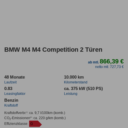
BMW M4 M4 Competition 2 Türen
866,39 €
ab mtl.
netto mtl. 727,73 €
48 Monate
10.000 km
Laufzeit
Kilometerstand
0.83
ca. 375 kW (510 PS)
Leasingfaktor
Leistung
Benzin
Kraftstoff
Kraftstoffverbr.¹:
ca. 9,7 l/100km
(komb.)
CO
-Emissionen*
:
ca. 220 g/km
(komb.)
2
Effizienzklasse:
G