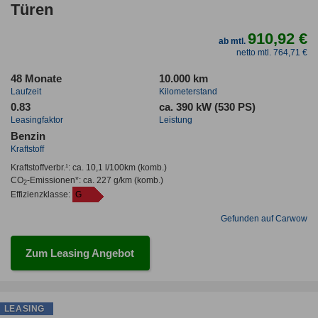
Türen
910,92 €
ab mtl.
netto mtl. 764,71 €
48 Monate
10.000 km
Laufzeit
Kilometerstand
0.83
ca. 390 kW (530 PS)
Leasingfaktor
Leistung
Benzin
Kraftstoff
Kraftstoffverbr.¹:
ca. 10,1 l/100km
(komb.)
CO
-Emissionen*
:
ca. 227 g/km
(komb.)
2
Effizienzklasse:
G
Gefunden auf Carwow
Zum Leasing Angebot
LEASING