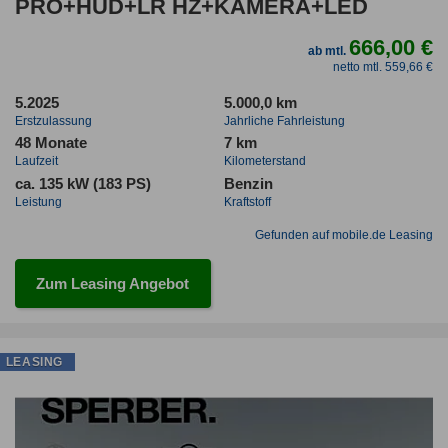
PRO+HUD+LR HZ+KAMERA+LED
666,00 €
ab mtl.
netto mtl. 559,66 €
5.2025
5.000,0 km
Erstzulassung
Jahrliche Fahrleistung
48 Monate
7 km
Laufzeit
Kilometerstand
ca. 135 kW (183 PS)
Benzin
Leistung
Kraftstoff
Gefunden auf mobile.de Leasing
Zum Leasing Angebot
LEASING