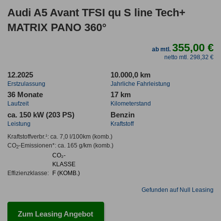
Audi A5 Avant TFSI qu S line Tech+
MATRIX PANO 360°
355,00 €
ab mtl.
netto mtl. 298,32 €
12.2025
10.000,0 km
Erstzulassung
Jahrliche Fahrleistung
36 Monate
17 km
Laufzeit
Kilometerstand
ca. 150 kW (203 PS)
Benzin
Leistung
Kraftstoff
Kraftstoffverbr.¹:
ca. 7,0 l/100km
(komb.)
CO
-Emissionen*
:
ca. 165 g/km
(komb.)
2
CO₂-
KLASSE
Effizienzklasse:
F (KOMB.)
Gefunden auf Null Leasing
Zum Leasing Angebot