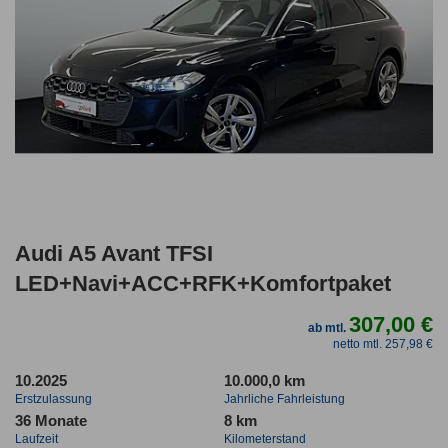
Audi A5 Avant TFSI
LED+Navi+ACC+RFK+Komfortpaket
307,00 €
ab mtl.
netto mtl. 257,98 €
10.2025
10.000,0 km
Erstzulassung
Jahrliche Fahrleistung
36 Monate
8 km
Laufzeit
Kilometerstand