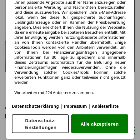
Ihnen passende Angebote aus Ihrer Nähe anzuzeigen oder
personalisierte Werbung und Nachrichten bereitzustellen
und diese auszuwerten. Wir speichern Ihre E-Mail-Adresse
lokal, wenn Sie diese für gespeicherte Suchanfragen,
Lieblingsfahrzeuge oder im Rahmen der Preisbewertung
angeben. Dies erleichtert Ihnen die Nutzung der Webseite,
da eine erneute Eingabe bei späteren Besuchen entfällt. Mit
Ihrer Einwilligung werden nutzungsbasierte Informationen
an von Ihnen kontaktierte Händler übermittelt. Einige
Cookies/Tools werden von den Anbietern verwendet, um
von Ihnen bei Finanzierungsanfragen angegebene
Informationen für 30 Tage zu speichern und innerhalb
dieses Zeitraums automatisch für die Befüllung neuer
Finanzierungsanfragen wiederzuverwenden. Ohne die
Verwendung solcher Cookies/Tools können solche
erweiterten Funktionen ganz oder teilweise nicht genutzt
werden.
Wir arbeiten mit 224 Anbietern zusammen.
|
|
Audi A5 Limousine TFSI S tronic
Datenschutzerklärung
Impressum
Anbieterliste
RFK*LED+*ParkAssist*1
Datenschutz-
Alle akzeptieren
Einstellungen
332,00 €
ab mtl.
netto mtl. 278,99 €