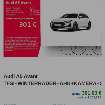
Audi A5 Avant
TFSI+WINTERRÄDER+AHK+KAMERA+SP
301,00 €
ab mtl.
netto mtl. 252,94 €