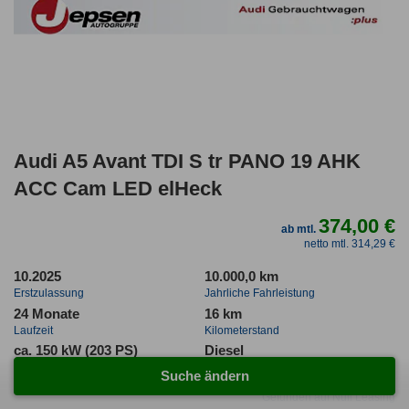
Audi A5 Avant TDI S tr PANO 19 AHK
ACC Cam LED elHeck
374,00 €
ab mtl.
netto mtl. 314,29 €
10.2025
10.000,0 km
Erstzulassung
Jahrliche Fahrleistung
24 Monate
16 km
Laufzeit
Kilometerstand
ca. 150 kW (203 PS)
Diesel
Leistung
Kraftstoff
Suche ändern
Gefunden auf Null Leasing