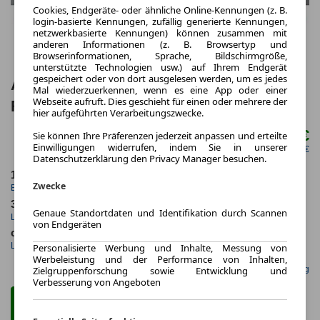
Cookies, Endgeräte- oder ähnliche Online-Kennungen (z. B.
login-basierte Kennungen, zufällig generierte Kennungen,
netzwerkbasierte Kennungen) können zusammen mit
anderen Informationen (z. B. Browsertyp und
Browserinformationen, Sprache, Bildschirmgröße,
unterstützte Technologien usw.) auf Ihrem Endgerät
gespeichert oder von dort ausgelesen werden, um es jedes
Audi A5 Limousine TFSI S tronic
Mal wiederzuerkennen, wenn es eine App oder einer
Webseite aufruft. Dies geschieht für einen oder mehrere der
RFK*LED+*ParkAssist
hier aufgeführten Verarbeitungszwecke.
324,00 €
Sie können Ihre Präferenzen jederzeit anpassen und erteilte
ab mtl.
Einwilligungen widerrufen, indem Sie in unserer
netto mtl. 272,27 €
Datenschutzerklärung den Privacy Manager besuchen.
10.2025
10.000,0 km
Zwecke
Erstzulassung
Jahrliche Fahrleistung
36 Monate
8 km
Genaue Standortdaten und Identifikation durch Scannen
Laufzeit
Kilometerstand
von Endgeräten
ca. 150 kW (203 PS)
Benzin
Leistung
Kraftstoff
Personalisierte Werbung und Inhalte, Messung von
Werbeleistung und der Performance von Inhalten,
Gefunden auf Null Leasing
Zielgruppenforschung sowie Entwicklung und
Verbesserung von Angeboten
Zum Leasing Angebot