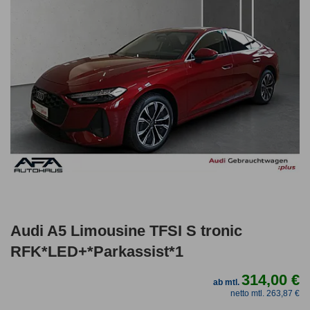
Audi A5 Limousine TFSI S tronic
RFK*LED+*Parkassist*1
314,00 €
ab mtl.
netto mtl. 263,87 €