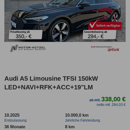
Audi A5 Limousine TFSI 150kW
LED+NAVI+RFK+ACC+19"LM
338,00 €
ab mtl.
netto mtl. 284,03 €
10.2025
10.000,0 km
Erstzulassung
Jahrliche Fahrleistung
36 Monate
8 km