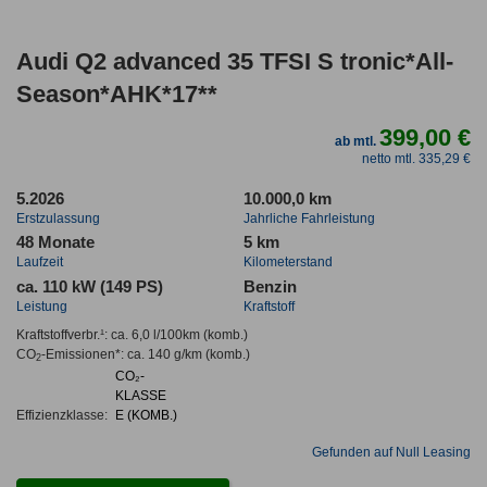
Audi Q2 advanced 35 TFSI S tronic*All-
Season*AHK*17**
399,00 €
ab mtl.
netto mtl. 335,29 €
5.2026
10.000,0 km
Erstzulassung
Jahrliche Fahrleistung
48 Monate
5 km
Laufzeit
Kilometerstand
ca. 110 kW (149 PS)
Benzin
Leistung
Kraftstoff
Kraftstoffverbr.¹:
ca. 6,0 l/100km
(komb.)
CO
-Emissionen*
:
ca. 140 g/km
(komb.)
2
CO₂-
KLASSE
Effizienzklasse:
E (KOMB.)
Gefunden auf Null Leasing