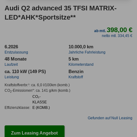
Audi Q2 advanced 35 TFSI MATRIX-
LED*AHK*Sportsitze**
398,00 €
ab mtl.
netto mtl. 334,45 €
6.2026
10.000,0 km
Erstzulassung
Jahrliche Fahrleistung
48 Monate
5 km
Laufzeit
Kilometerstand
ca. 110 kW (149 PS)
Benzin
Leistung
Kraftstoff
Kraftstoffverbr.¹:
ca. 6,0 l/100km
(komb.)
CO
-Emissionen*
:
ca. 141 g/km
(komb.)
2
CO₂-
KLASSE
Effizienzklasse:
E (KOMB.)
Gefunden auf Null Leasing
Zum Leasing Angebot