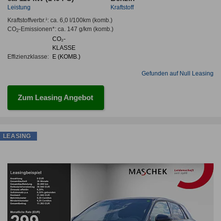
Leistung
Kraftstoff
Kraftstoffverbr.¹:
ca. 6,0 l/100km
(komb.)
CO
-Emissionen*
:
ca. 147 g/km
(komb.)
2
CO₂-
KLASSE
Effizienzklasse:
E (KOMB.)
Gefunden auf Null Leasing
Zum Leasing Angebot
LEASING