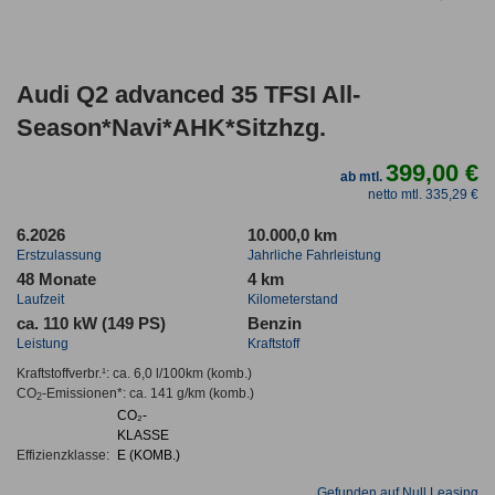
Audi Q2 advanced 35 TFSI All-
Season*Navi*AHK*Sitzhzg.
399,00 €
ab mtl.
netto mtl. 335,29 €
6.2026
10.000,0 km
Erstzulassung
Jahrliche Fahrleistung
48 Monate
4 km
Laufzeit
Kilometerstand
ca. 110 kW (149 PS)
Benzin
Leistung
Kraftstoff
Kraftstoffverbr.¹:
ca. 6,0 l/100km
(komb.)
CO
-Emissionen*
:
ca. 141 g/km
(komb.)
2
CO₂-
KLASSE
Effizienzklasse:
E (KOMB.)
Gefunden auf Null Leasing