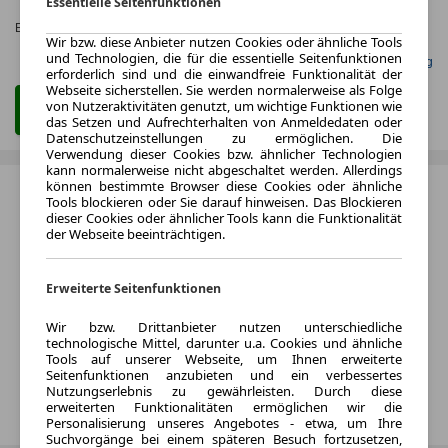
Essentielle Seitenfunktionen
KLASSE
Effizienzklasse:
E (KOMB.)
Wir bzw. diese Anbieter nutzen Cookies oder ähnliche Tools
und Technologien, die für die essentielle Seitenfunktionen
Gefunden auf Null Leasing
erforderlich sind und die einwandfreie Funktionalität der
Webseite sicherstellen. Sie werden normalerweise als Folge
von Nutzeraktivitäten genutzt, um wichtige Funktionen wie
Zum Leasing Angebot
das Setzen und Aufrechterhalten von Anmeldedaten oder
Datenschutzeinstellungen zu ermöglichen. Die
Verwendung dieser Cookies bzw. ähnlicher Technologien
kann normalerweise nicht abgeschaltet werden. Allerdings
können bestimmte Browser diese Cookies oder ähnliche
Tools blockieren oder Sie darauf hinweisen. Das Blockieren
dieser Cookies oder ähnlicher Tools kann die Funktionalität
der Webseite beeinträchtigen.
Erweiterte Seitenfunktionen
Wir bzw. Drittanbieter nutzen unterschiedliche
technologische Mittel, darunter u.a. Cookies und ähnliche
Tools auf unserer Webseite, um Ihnen erweiterte
Seitenfunktionen anzubieten und ein verbessertes
Nutzungserlebnis zu gewährleisten. Durch diese
erweiterten Funktionalitäten ermöglichen wir die
Personalisierung unseres Angebotes - etwa, um Ihre
Suchvorgänge bei einem späteren Besuch fortzusetzen,