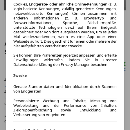
Cookies, Endgeräte- oder ähnliche Online-Kennungen (z. B.
login-basierte Kennungen, zufällig generierte Kennungen,
netzwerkbasierte Kennungen) können zusammen mit
anderen Informationen (z. B. Browsertyp und
Browserinformationen, Sprache, Bildschirmgröße,
unterstützte Technologien usw.) auf Ihrem Endgerät
gespeichert oder von dort ausgelesen werden, um es jedes
Mal wiederzuerkennen, wenn es eine App oder einer
Webseite aufruft. Dies geschieht für einen oder mehrere der
Audi Q2 35 TFSI All-
hier aufgeführten Verarbeitungszwecke.
Season*Klimaautomatik*17Zoll**
Sie können Ihre Präferenzen jederzeit anpassen und erteilte
Einwilligungen widerrufen, indem Sie in unserer
389,00 €
Datenschutzerklärung den Privacy Manager besuchen.
ab mtl.
netto mtl. 326,89 €
Zwecke
4.2026
10.000,0 km
Erstzulassung
Jahrliche Fahrleistung
Genaue Standortdaten und Identifikation durch Scannen
von Endgeräten
48 Monate
5 km
Laufzeit
Kilometerstand
Personalisierte Werbung und Inhalte, Messung von
ca. 110 kW (149 PS)
Benzin
Werbeleistung und der Performance von Inhalten,
Leistung
Kraftstoff
Zielgruppenforschung sowie Entwicklung und
Verbesserung von Angeboten
Kraftstoffverbr.¹:
ca. 6,0 l/100km
(komb.)
CO
-Emissionen*
:
ca. 140 g/km
(komb.)
2
CO₂-