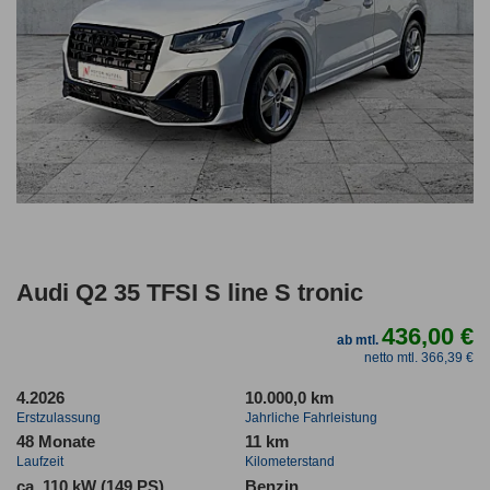
Audi Q2 35 TFSI S line S tronic
436,00 €
ab mtl.
netto mtl. 366,39 €
4.2026
10.000,0 km
Erstzulassung
Jahrliche Fahrleistung
48 Monate
11 km
Laufzeit
Kilometerstand
ca. 110 kW (149 PS)
Benzin