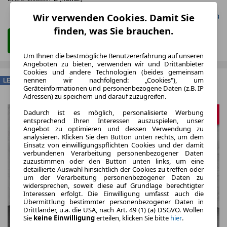
Wir verwenden Cookies. Damit Sie
Gefunden auf Null Leasing
finden, was Sie brauchen.
Zum Leasing Angebot
Um Ihnen die bestmögliche Benutzererfahrung auf unseren
Angeboten zu bieten, verwenden wir und Drittanbieter
Cookies und andere Technologien (beides gemeinsam
nennen wir nachfolgend: „Cookies"), um
LEASING
Geräteinformationen und personenbezogene Daten (z.B. IP
Adressen) zu speichern und darauf zuzugreifen.
Dadurch ist es möglich, personalisierte Werbung
entsprechend Ihren Interessen auszuspielen, unser
Angebot zu optimieren und dessen Verwendung zu
analysieren. Klicken Sie den Button unten rechts, um dem
Einsatz von einwilligungspflichten Cookies und der damit
verbundenen Verarbeitung personenbezogener Daten
zuzustimmen oder den Button unten links, um eine
detaillierte Auswahl hinsichtlich der Cookies zu treffen oder
um der Verarbeitung personenbezogener Daten zu
widersprechen, soweit diese auf Grundlage berechtigter
Interessen erfolgt. Die Einwilligung umfasst auch die
Übermittlung bestimmter personenbezogener Daten in
Drittländer, u.a. die USA, nach Art. 49 (1) (a) DSGVO. Wollen
Sie
keine Einwilligung
erteilen, klicken Sie bitte
hier
.