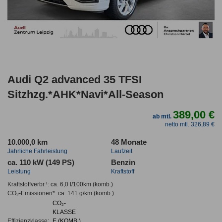
Audi Q2 advanced 35 TFSI
Sitzhzg.*AHK*Navi*All-Season
389,00 €
ab mtl.
netto mtl. 326,89 €
10.000,0 km
48 Monate
Jahrliche Fahrleistung
Laufzeit
ca. 110 kW (149 PS)
Benzin
Leistung
Kraftstoff
Kraftstoffverbr.¹:
ca. 6,0 l/100km
(komb.)
CO
-Emissionen*
:
ca. 141 g/km
(komb.)
2
CO₂-
KLASSE
Effizienzklasse:
E (KOMB.)