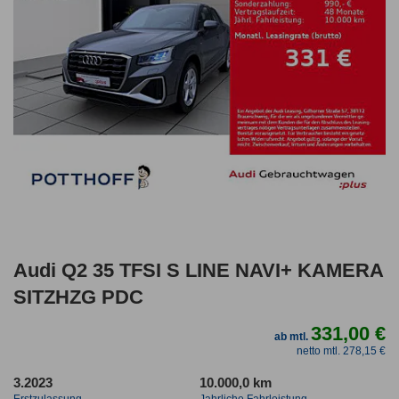
Audi Q2 35 TFSI S LINE NAVI+ KAMERA
SITZHZG PDC
331,00 €
ab mtl.
netto mtl. 278,15 €
3.2023
10.000,0 km