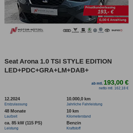
Seat Arona 1.0 TSI STYLE EDITION
LED+PDC+GRA+LM+DAB+
193,00 €
ab mtl.
netto mtl. 162,18 €
12.2024
10.000,0 km
Erstzulassung
Jahrliche Fahrleistung
48 Monate
10 km
Laufzeit
Kilometerstand
ca. 85 kW (115 PS)
Benzin
Leistung
Kraftstoff