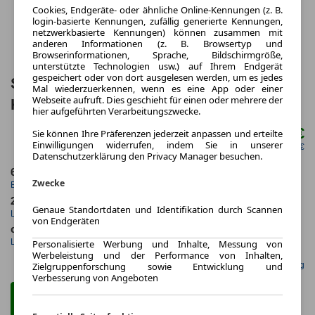
Cookies, Endgeräte- oder ähnliche Online-Kennungen (z. B.
login-basierte Kennungen, zufällig generierte Kennungen,
netzwerkbasierte Kennungen) können zusammen mit
anderen Informationen (z. B. Browsertyp und
Browserinformationen, Sprache, Bildschirmgröße,
unterstützte Technologien usw.) auf Ihrem Endgerät
gespeichert oder von dort ausgelesen werden, um es jedes
Seat Arona FR DSG NAVI VIRT ACC
Mal wiederzuerkennen, wenn es eine App oder einer
Webseite aufruft. Dies geschieht für einen oder mehrere der
KAM SHZ CARPLAY LED
hier aufgeführten Verarbeitungszwecke.
159,00 €
Sie können Ihre Präferenzen jederzeit anpassen und erteilte
ab mtl.
Einwilligungen widerrufen, indem Sie in unserer
netto mtl. 133,61 €
Datenschutzerklärung den Privacy Manager besuchen.
6.2024
10.000,0 km
Zwecke
Erstzulassung
Jahrliche Fahrleistung
24 Monate
19 km
Genaue Standortdaten und Identifikation durch Scannen
Laufzeit
Kilometerstand
von Endgeräten
ca. 81 kW (110 PS)
Benzin
Leistung
Kraftstoff
Personalisierte Werbung und Inhalte, Messung von
Werbeleistung und der Performance von Inhalten,
Gefunden auf Null Leasing
Zielgruppenforschung sowie Entwicklung und
Verbesserung von Angeboten
Zum Leasing Angebot