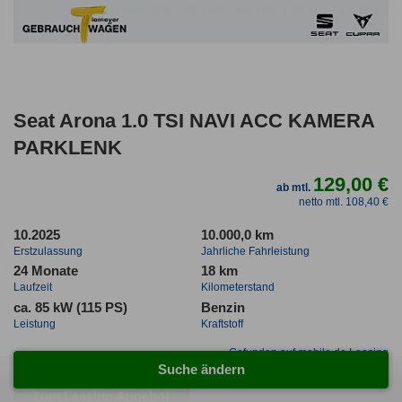
Seat Arona 1.0 TSI NAVI ACC KAMERA
PARKLENK
129,00 €
ab mtl.
netto mtl. 108,40 €
10.2025
10.000,0 km
Erstzulassung
Jahrliche Fahrleistung
24 Monate
18 km
Laufzeit
Kilometerstand
ca. 85 kW (115 PS)
Benzin
Leistung
Kraftstoff
Gefunden auf mobile.de Leasing
Suche ändern
Zum Leasing Angebot