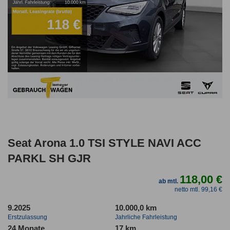
Seat Arona 1.0 TSI STYLE NAVI ACC
PARKL SH GJR
118,00 €
ab mtl.
netto mtl. 99,16 €
9.2025
10.000,0 km
Erstzulassung
Jahrliche Fahrleistung
24 Monate
17 km