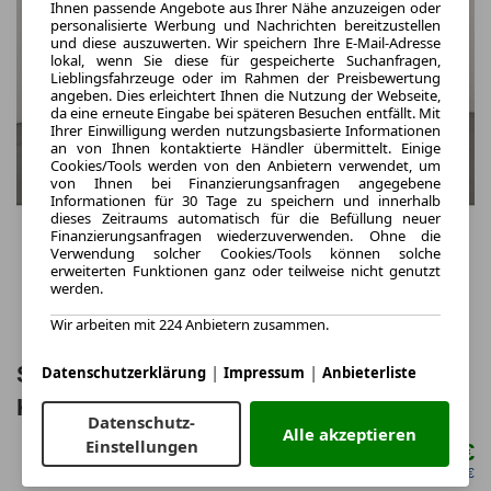
Ihnen passende Angebote aus Ihrer Nähe anzuzeigen oder
personalisierte Werbung und Nachrichten bereitzustellen
und diese auszuwerten. Wir speichern Ihre E-Mail-Adresse
lokal, wenn Sie diese für gespeicherte Suchanfragen,
Lieblingsfahrzeuge oder im Rahmen der Preisbewertung
angeben. Dies erleichtert Ihnen die Nutzung der Webseite,
da eine erneute Eingabe bei späteren Besuchen entfällt. Mit
Ihrer Einwilligung werden nutzungsbasierte Informationen
an von Ihnen kontaktierte Händler übermittelt. Einige
Cookies/Tools werden von den Anbietern verwendet, um
von Ihnen bei Finanzierungsanfragen angegebene
Informationen für 30 Tage zu speichern und innerhalb
dieses Zeitraums automatisch für die Befüllung neuer
Finanzierungsanfragen wiederzuverwenden. Ohne die
Verwendung solcher Cookies/Tools können solche
erweiterten Funktionen ganz oder teilweise nicht genutzt
werden.
Wir arbeiten mit 224 Anbietern zusammen.
|
|
Seat Arona FR DSG NAVI VIRT ACC
Datenschutzerklärung
Impressum
Anbieterliste
KAM SHZ CARPLAY LED
Datenschutz-
Alle akzeptieren
Einstellungen
159,00 €
ab mtl.
netto mtl. 133,61 €