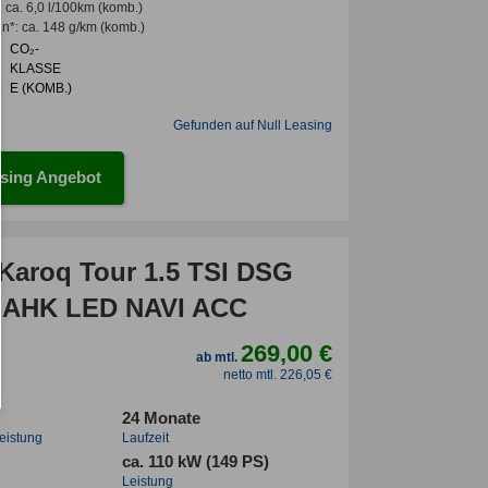
:
ca. 6,0 l/100km
(komb.)
en*
:
ca. 148 g/km
(komb.)
CO₂-
KLASSE
:
E (KOMB.)
Gefunden auf Null Leasing
sing Angebot
Karoq Tour 1.5 TSI DSG
 AHK LED NAVI ACC
269,00 €
ab mtl.
netto mtl. 226,05 €
24 Monate
leistung
Laufzeit
ca. 110 kW (149 PS)
Leistung