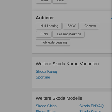
Weiß
Gelb
Anbieter
Null Leasing
BMW
Carwow
FINN
LeasingMarkt.de
mobile.de Leasing
Weitere Skoda Karoq Varianten
Skoda Karoq
Sportline
Weitere Skoda Modelle
Skoda Citigo
Skoda ENYAQ
Skoda Fabia
Skoda Kamiq