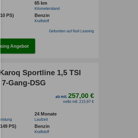
65 km
Kilometerstand
110 PS)
Benzin
Kraftstoff
Gefunden auf Null Leasing
sing Angebot
Karoq Sportline 1,5 TSI
 7-Gang-DSG
257,00 €
ab mtl.
netto mtl. 215,97 €
24 Monate
leistung
Laufzeit
(149 PS)
Benzin
Kraftstoff