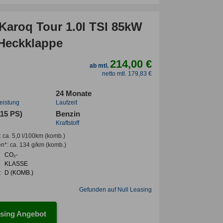
Karoq Tour 1.0l TSI 85kW
 Heckklappe
214,00 €
ab mtl.
netto mtl. 179,83 €
24 Monate
leistung
Laufzeit
115 PS)
Benzin
Kraftstoff
:
ca. 5,0 l/100km
(komb.)
en*
:
ca. 134 g/km
(komb.)
CO₂-
KLASSE
:
D (KOMB.)
Gefunden auf Null Leasing
sing Angebot