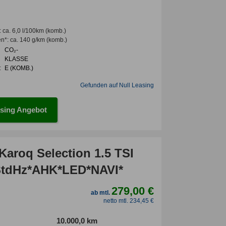
:
ca. 6,0 l/100km
(komb.)
en*
:
ca. 140 g/km
(komb.)
CO₂-
KLASSE
:
E (KOMB.)
Gefunden auf Null Leasing
sing Angebot
Karoq Selection 1.5 TSI
tdHz*AHK*LED*NAVI*
279,00 €
ab mtl.
netto mtl. 234,45 €
10.000,0 km