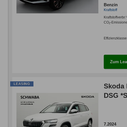
Benzin
Kraftstoff
Kraftstoffverbr.¹
CO
-Emission
2
Effizienzklasse
Zum Lea
LEASING
Skoda 
DSG *S
7.2024