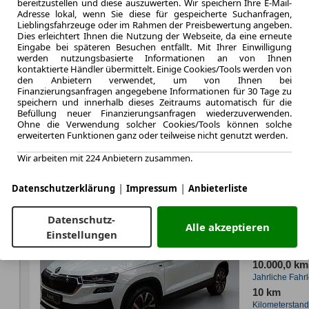
bereitzustellen und diese auszuwerten. Wir speichern Ihre E-Mail-
Kraftstoffverbr.¹
Adresse lokal, wenn Sie diese für gespeicherte Suchanfragen,
CO
-Emission
2
Lieblingsfahrzeuge oder im Rahmen der Preisbewertung angeben.
Dies erleichtert Ihnen die Nutzung der Webseite, da eine erneute
Eingabe bei späteren Besuchen entfällt. Mit Ihrer Einwilligung
Effizienzklasse
werden nutzungsbasierte Informationen an von Ihnen
kontaktierte Händler übermittelt. Einige Cookies/Tools werden von
den Anbietern verwendet, um von Ihnen bei
Finanzierungsanfragen angegebene Informationen für 30 Tage zu
speichern und innerhalb dieses Zeitraums automatisch für die
Befüllung neuer Finanzierungsanfragen wiederzuverwenden.
Zum Lea
Ohne die Verwendung solcher Cookies/Tools können solche
erweiterten Funktionen ganz oder teilweise nicht genutzt werden.
Wir arbeiten mit 224 Anbietern zusammen.
LEASING
Skoda 
|
|
Datenschutzerklärung
Impressum
Anbieterliste
150 PS
Datenschutz-
Alle akzeptieren
Einstellungen
10.000,0 km
Jahrliche Fahr
10 km
Kilometerstand