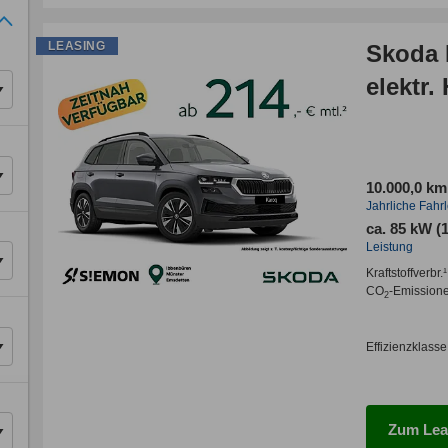
LEASING
Skoda 
elektr.
10.000,0 km
Jahrliche Fahr
ca. 85 kW (
Leistung
Kraftstoffverbr.¹
CO
-Emission
2
Effizienzklasse
Zum Lea