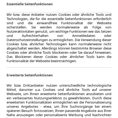
48 Monate
Essentielle Seitenfunktionen
Laufzeit
ca. 81 kW (
Wir bzw. diese Anbieter nutzen Cookies oder ähnliche Tools und
Leistung
Technologien, die für die essentielle Seitenfunktionen erforderlich
sind und die einwandfreie Funktionalität der Webseite
sicherstellen. Sie werden normalerweise als Folge von
Nutzeraktivitäten genutzt, um wichtige Funktionen wie das Setzen
und Aufrechterhalten von Anmeldedaten oder
Zum Lea
Datenschutzeinstellungen zu ermöglichen. Die Verwendung dieser
Cookies bzw. ähnlicher Technologien kann normalerweise nicht
abgeschaltet werden. Allerdings können bestimmte Browser diese
Cookies oder ähnliche Tools blockieren oder Sie darauf hinweisen.
Das Blockieren dieser Cookies oder ähnlicher Tools kann die
LEASING
Funktionalität der Webseite beeinträchtigen.
Skoda 
110 kW
Erweiterte Seitenfunktionen
Wir bzw. Drittanbieter nutzen unterschiedliche technologische
Mittel, darunter u.a. Cookies und ähnliche Tools auf unserer
Webseite, um Ihnen erweiterte Seitenfunktionen anzubieten und
10.000,0 km
ein verbessertes Nutzungserlebnis zu gewährleisten. Durch diese
erweiterten Funktionalitäten ermöglichen wir die Personalisierung
Jahrliche Fahr
unseres Angebotes - etwa, um Ihre Suchvorgänge bei einem
ca. 110 kW 
späteren Besuch fortzusetzen, Ihnen passende Angebote aus Ihrer
Leistung
Nähe anzuzeigen oder personalisierte Werbung und Nachrichten