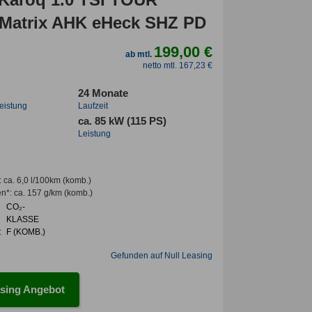
Matrix AHK eHeck SHZ PD
199,00 €
ab mtl.
netto mtl. 167,23 €
24 Monate
leistung
Laufzeit
ca. 85 kW (115 PS)
Leistung
:
ca. 6,0 l/100km
(komb.)
en*
:
ca. 157 g/km
(komb.)
CO₂-
KLASSE
:
F (KOMB.)
Gefunden auf Null Leasing
sing Angebot