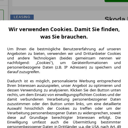
LEASING
Skoda 
Wir verwenden Cookies. Damit Sie finden,
was Sie brauchen.
3.2023
Um Ihnen die bestmögliche Benutzererfahrung auf unseren
Angeboten zu bieten, verwenden wir und Drittanbieter Cookies
Erstzulassung
und andere Technologien (beides gemeinsam nennen wir
48 Monate
nachfolgend: „Cookies"), um Geräteinformationen und
Laufzeit
personenbezogene Daten (z.B. IP Adressen) zu speichern und
darauf zuzugreifen.
ca. 81 kW (
Leistung
Dadurch ist es möglich, personalisierte Werbung entsprechend
Ihren Interessen auszuspielen, unser Angebot zu optimieren und
dessen Verwendung zu analysieren. Klicken Sie den Button unten
rechts, um dem Einsatz von einwilligungspflichten Cookies und der
damit verbundenen Verarbeitung personenbezogener Daten
Zum Lea
zuzustimmen oder den Button unten links, um eine detaillierte
Auswahl hinsichtlich der Cookies zu treffen oder um der
Verarbeitung personenbezogener Daten zu widersprechen, soweit
diese auf Grundlage berechtigter Interessen erfolgt. Die
Einwilligung umfasst auch die Übermittlung bestimmter
personenbezogener Daten in Drittländer, u.a. die USA, nach Art. 49