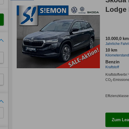
Lodge 
10.000,0 km
Jahrliche Fahr
10 km
Kilometerstand
Benzin
Kraftstoff
Kraftstoffverbr.¹
CO
-Emission
2
Effizienzklasse
Zum Lea