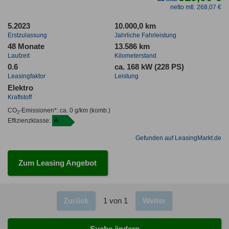
netto mtl. 268,07 €
5.2023
10.000,0 km
Erstzulassung
Jahrliche Fahrleistung
48 Monate
13.586 km
Laufzeit
Kilometerstand
0.6
ca. 168 kW (228 PS)
Leasingfaktor
Leistung
Elektro
Kraftstoff
CO
-Emissionen*
:
ca. 0 g/km
(komb.)
2
Effizienzklasse:
A
Gefunden auf LeasingMarkt.de
Zum Leasing Angebot
Zurück
1 von 1
Weiter
Suche ändern