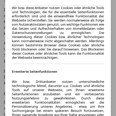
Straße zurückkehren.
Wir bzw. diese Anbieter nutzen Cookies oder ähnliche Tools
Das innovative MBUX Infotainmentsystem sorgt für ein
und Technologien, die für die essentielle Seitenfunktionen
erforderlich sind und die einwandfreie Funktionalität der
einzigartiges Fahrerlebnis und bietet zahlreiche Funktionen und
Webseite sicherstellen. Sie werden normalerweise als Folge
Konnektivitätsmöglichkeiten. Dank der intelligenten
von Nutzeraktivitäten genutzt, um wichtige Funktionen wie
Assistenzsysteme ist der EQB nicht nur sicher, sondern auch
das Setzen und Aufrechterhalten von Anmeldedaten oder
Datenschutzeinstellungen zu ermöglichen. Die
komfortabel zu fahren.
Verwendung dieser Cookies bzw. ähnlicher Technologien
kann normalerweise nicht abgeschaltet werden. Allerdings
Mit seinem aerodynamischen Design und der hochwertigen
können bestimmte Browser diese Cookies oder ähnliche
Tools blockieren oder Sie darauf hinweisen. Das Blockieren
Verarbeitung setzt der Mercedes-Benz EQB neue Maßstäbe in
dieser Cookies oder ähnlicher Tools kann die Funktionalität
Sachen Elektromobilität und überzeugt mit Leistung und
der Webseite beeinträchtigen.
Effizienz.
Erleben Sie die Zukunft des Fahrens mit dem Mercedes-Benz
Erweiterte Seitenfunktionen
EQB und genießen Sie die Vorteile der Elektromobilität in einem
Wir bzw. Drittanbieter nutzen unterschiedliche
luxuriösen SUV.
technologische Mittel, darunter u.a. Cookies und ähnliche
Tools auf unserer Webseite, um Ihnen erweiterte
Gut zu wissen
Seitenfunktionen anzubieten und ein verbessertes
Nutzungserlebnis zu gewährleisten. Durch diese
erweiterten Funktionalitäten ermöglichen wir die
Der Mercedes-Benz EQB ist nicht nur umweltfreundlich,
Personalisierung unseres Angebotes - etwa, um Ihre
sondern auch kosteneffizient im Betrieb. Mit niedrigen
Suchvorgänge bei einem späteren Besuch fortzusetzen,
Wartungskosten und geringen Energiekosten sparen Sie
Ihnen passende Angebote aus Ihrer Nähe anzuzeigen oder