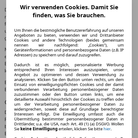
Wir verwenden Cookies. Damit Sie
Der EQB bietet Platz für bis zu sieben Personen und überzeugt
finden, was Sie brauchen.
mit einem großzügigen Kofferraumvolumen. Dank seiner
fortschrittlichen Technik bietet er ein einzigartiges Fahrerlebnis
Um Ihnen die bestmögliche Benutzererfahrung auf unseren
und ist ideal für den urbanen und längeren Streckenverkehr
Angeboten zu bieten, verwenden wir und Drittanbieter
geeignet.
Cookies und andere Technologien (beides gemeinsam
nennen wir nachfolgend: „Cookies"), um
Geräteinformationen und personenbezogene Daten (z.B. IP
Mit dem Mercedes-Benz EQB setzt die Marke mit dem Stern
Adressen) zu speichern und darauf zuzugreifen.
ein Zeichen für nachhaltige Mobilität und beweist, dass
Elektroautos nicht nur umweltfreundlich, sondern auch
Dadurch ist es möglich, personalisierte Werbung
entsprechend Ihren Interessen auszuspielen, unser
leistungsstark und komfortabel sein können.
Angebot zu optimieren und dessen Verwendung zu
analysieren. Klicken Sie den Button unten rechts, um dem
Entdecken Sie jetzt die innovative Welt des Mercedes-Benz
Einsatz von einwilligungspflichten Cookies und der damit
verbundenen Verarbeitung personenbezogener Daten
EQB und erleben Sie Elektromobilität in ihrer schönsten Form.
zuzustimmen oder den Button unten links, um eine
detaillierte Auswahl hinsichtlich der Cookies zu treffen oder
Geschichte des Mercedes-Benz EQB
um der Verarbeitung personenbezogener Daten zu
widersprechen, soweit diese auf Grundlage berechtigter
Der Mercedes-Benz EQB ist das neueste Mitglied der EQ-
Interessen erfolgt. Die Einwilligung umfasst auch die
Übermittlung bestimmter personenbezogener Daten in
Familie von Mercedes-Benz. Als Elektro-SUV kombiniert er die
Drittländer, u.a. die USA, nach Art. 49 (1) (a) DSGVO. Wollen
bewährte Qualität und das innovative Design von Mercedes-
Sie
keine Einwilligung
erteilen, klicken Sie bitte
hier
.
Benz mit umweltfreundlicher Elektromobilität.