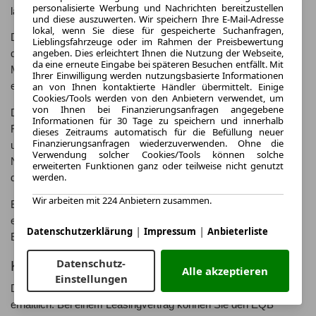
personalisierte Werbung und Nachrichten bereitzustellen
langfristig Geld und schonen gleichzeitig die Umwelt.
und diese auszuwerten. Wir speichern Ihre E-Mail-Adresse
lokal, wenn Sie diese für gespeicherte Suchanfragen,
Dank der zahlreichen Ladestationen in ganz Europa können Sie
Lieblingsfahrzeuge oder im Rahmen der Preisbewertung
angeben. Dies erleichtert Ihnen die Nutzung der Webseite,
den EQB problemlos aufladen und sind jederzeit mobil. Mit dem
da eine erneute Eingabe bei späteren Besuchen entfällt. Mit
Mercedes me Charge Service haben Sie Zugang zu einem
Ihrer Einwilligung werden nutzungsbasierte Informationen
an von Ihnen kontaktierte Händler übermittelt. Einige
europaweiten Ladenetzwerk und können bequem bezahlen.
Cookies/Tools werden von den Anbietern verwendet, um
von Ihnen bei Finanzierungsanfragen angegebene
Der EQB überzeugt nicht nur mit seiner Leistung und
Informationen für 30 Tage zu speichern und innerhalb
Reichweite, sondern auch mit seinem geräumigen Innenraum
dieses Zeitraums automatisch für die Befüllung neuer
Finanzierungsanfragen wiederzuverwenden. Ohne die
und dem komfortablen Fahrgefühl. Erleben Sie Luxus und
Verwendung solcher Cookies/Tools können solche
Nachhaltigkeit in einem Fahrzeug und genießen Sie die Vorteile
erweiterten Funktionen ganz oder teilweise nicht genutzt
werden.
der Elektromobilität.
Wir arbeiten mit 224 Anbietern zusammen.
Entdecken Sie jetzt die Welt des Mercedes-Benz EQB und
erleben Sie die Zukunft des Fahrens in einem innovativen
|
|
Datenschutzerklärung
Impressum
Anbieterliste
Elektro-SUV.
Datenschutz-
Kaufen und leasen ab welchem Preis?
Alle akzeptieren
Einstellungen
Der Mercedes-Benz EQB ist ab einem Preis von €50.000,-
erhältlich. Bei einem Leasingvertrag können Sie den EQB