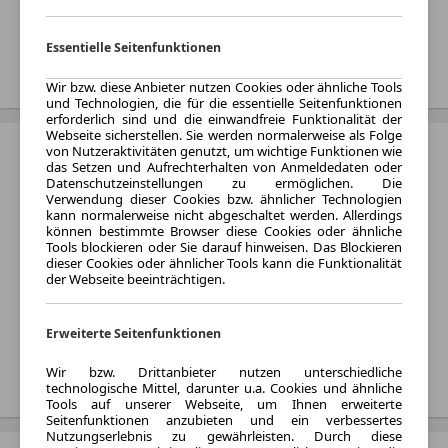
Monat
Essentielle Seitenfunktionen
Treffer anzeigen
Wir bzw. diese Anbieter nutzen Cookies oder ähnliche Tools
und Technologien, die für die essentielle Seitenfunktionen
erforderlich sind und die einwandfreie Funktionalität der
Webseite sicherstellen. Sie werden normalerweise als Folge
Mercedes-Benz EQV
von Nutzeraktivitäten genutzt, um wichtige Funktionen wie
das Setzen und Aufrechterhalten von Anmeldedaten oder
Datenschutzeinstellungen zu ermöglichen. Die
Kraftstoff:
Verwendung dieser Cookies bzw. ähnlicher Technologien
Elektro
kann normalerweise nicht abgeschaltet werden. Allerdings
können bestimmte Browser diese Cookies oder ähnliche
Listenpreis:
Tools blockieren oder Sie darauf hinweisen. Das Blockieren
Von 70.865 € bis 95.225 €
dieser Cookies oder ähnlicher Tools kann die Funktionalität
der Webseite beeinträchtigen.
Monatliche Rate:
Von 749 € bis 1.139 € pro
Monat
Erweiterte Seitenfunktionen
Treffer anzeigen
Wir bzw. Drittanbieter nutzen unterschiedliche
technologische Mittel, darunter u.a. Cookies und ähnliche
Tools auf unserer Webseite, um Ihnen erweiterte
Seitenfunktionen anzubieten und ein verbessertes
Nutzungserlebnis zu gewährleisten. Durch diese