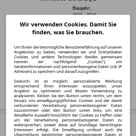
Baujahr:
2023 - 2024
Wir verwenden Cookies. Damit Sie
Varianten:
Limousine und SUV
finden, was Sie brauchen.
Kraftstoff:
Elektro
Um Ihnen die bestmögliche Benutzererfahrung auf unseren
Angeboten zu bieten, verwenden wir und Drittanbieter
Listenpreis:
Cookies und andere Technologien (beides gemeinsam
Von 67.187 € bis 162.578 €
nennen wir nachfolgend: „Cookies"), um
Geräteinformationen und personenbezogene Daten (z.B. IP
Monatliche Rate:
Adressen) zu speichern und darauf zuzugreifen.
Von 735 € bis 2.839 € pro
Dadurch ist es möglich, personalisierte Werbung
Monat
entsprechend Ihren Interessen auszuspielen, unser
Angebot zu optimieren und dessen Verwendung zu
Treffer anzeigen
analysieren. Klicken Sie den Button unten rechts, um dem
Einsatz von einwilligungspflichten Cookies und der damit
verbundenen Verarbeitung personenbezogener Daten
zuzustimmen oder den Button unten links, um eine
detaillierte Auswahl hinsichtlich der Cookies zu treffen oder
um der Verarbeitung personenbezogener Daten zu
Mercedes-Benz EQS
widersprechen, soweit diese auf Grundlage berechtigter
Interessen erfolgt. Die Einwilligung umfasst auch die
Varianten:
Übermittlung bestimmter personenbezogener Daten in