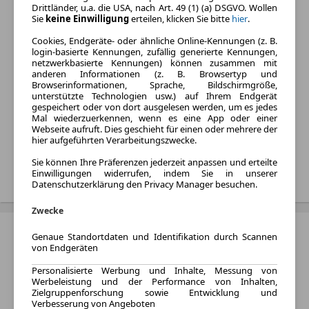
Drittländer, u.a. die USA, nach Art. 49 (1) (a) DSGVO. Wollen
Limousine und SUV
Sie
keine Einwilligung
erteilen, klicken Sie bitte
hier
.
Kraftstoff:
Cookies, Endgeräte- oder ähnliche Online-Kennungen (z. B.
Elektro
login-basierte Kennungen, zufällig generierte Kennungen,
Listenpreis:
netzwerkbasierte Kennungen) können zusammen mit
anderen Informationen (z. B. Browsertyp und
Von 109.551 € bis 277.449
Browserinformationen, Sprache, Bildschirmgröße,
€
unterstützte Technologien usw.) auf Ihrem Endgerät
gespeichert oder von dort ausgelesen werden, um es jedes
Monatliche Rate:
Mal wiederzuerkennen, wenn es eine App oder einer
Von 1.098 € bis 2.986 € pro
Webseite aufruft. Dies geschieht für einen oder mehrere der
hier aufgeführten Verarbeitungszwecke.
Monat
Sie können Ihre Präferenzen jederzeit anpassen und erteilte
Treffer anzeigen
Einwilligungen widerrufen, indem Sie in unserer
Datenschutzerklärung den Privacy Manager besuchen.
Zwecke
Mercedes-Benz EQT
Genaue Standortdaten und Identifikation durch Scannen
von Endgeräten
Kraftstoff:
Elektro
Personalisierte Werbung und Inhalte, Messung von
Werbeleistung und der Performance von Inhalten,
Monatliche Rate:
Zielgruppenforschung sowie Entwicklung und
Verbesserung von Angeboten
Von 389 € bis 428 € pro