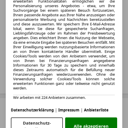
erweiterten Funktionalitäten ermöglichen wir die
Mercedes-Benz G-Klasse
Personalisierung unseres Angebotes - etwa, um Ihre
Suchvorgänge bei einem späteren Besuch fortzusetzen,
Baujahr:
Ihnen passende Angebote aus Ihrer Nähe anzuzeigen oder
personalisierte Werbung und Nachrichten bereitzustellen
1900 - 2022
und diese auszuwerten. Wir speichern Ihre E-Mail-Adresse
Varianten:
lokal, wenn Sie diese für gespeicherte Suchanfragen,
Lieblingsfahrzeuge oder im Rahmen der Preisbewertung
SUV
angeben. Dies erleichtert Ihnen die Nutzung der Webseite,
Kraftstoff:
da eine erneute Eingabe bei späteren Besuchen entfällt. Mit
Ihrer Einwilligung werden nutzungsbasierte Informationen
Benzin und Diesel
an von Ihnen kontaktierte Händler übermittelt. Einige
Cookies/Tools werden von den Anbietern verwendet, um
Monatliche Rate:
von Ihnen bei Finanzierungsanfragen angegebene
Von 2.790 € bis 3.720 € pro
Informationen für 30 Tage zu speichern und innerhalb
Monat
dieses Zeitraums automatisch für die Befüllung neuer
Finanzierungsanfragen wiederzuverwenden. Ohne die
Verwendung solcher Cookies/Tools können solche
Treffer anzeigen
erweiterten Funktionen ganz oder teilweise nicht genutzt
werden.
Wir arbeiten mit 224 Anbietern zusammen.
Mercedes-Benz GLA
|
|
Datenschutzerklärung
Impressum
Anbieterliste
Baujahr:
1900 - 2026
Datenschutz-
Alle akzeptieren