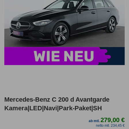
Mercedes-Benz C 200 d Avantgarde
Kamera|LED|Navi|Park-Paket|SH
279,00 €
ab mtl.
netto mtl. 234,45 €