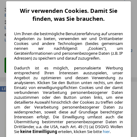
Wir verwenden Cookies. Damit Sie
3.2025
10.000,0 km
Erstzulassung
Jahrliche Fahrleistung
finden, was Sie brauchen.
36 Monate
24 km
Laufzeit
Kilometerstand
Um Ihnen die bestmögliche Benutzererfahrung auf unseren
ca. 120 kW (163 PS)
Benzin
Angeboten zu bieten, verwenden wir und Drittanbieter
Leistung
Kraftstoff
Cookies und andere Technologien (beides gemeinsam
nennen wir nachfolgend: „Cookies"), um
Gefunden auf mobile.de Leasing
Geräteinformationen und personenbezogene Daten (z.B. IP
Adressen) zu speichern und darauf zuzugreifen.
Zum Leasing Angebot
Dadurch ist es möglich, personalisierte Werbung
entsprechend Ihren Interessen auszuspielen, unser
Angebot zu optimieren und dessen Verwendung zu
analysieren. Klicken Sie den Button unten rechts, um dem
Einsatz von einwilligungspflichten Cookies und der damit
LEASING
verbundenen Verarbeitung personenbezogener Daten
zuzustimmen oder den Button unten links, um eine
detaillierte Auswahl hinsichtlich der Cookies zu treffen oder
um der Verarbeitung personenbezogener Daten zu
widersprechen, soweit diese auf Grundlage berechtigter
Interessen erfolgt. Die Einwilligung umfasst auch die
Übermittlung bestimmter personenbezogener Daten in
Drittländer, u.a. die USA, nach Art. 49 (1) (a) DSGVO. Wollen
Sie
keine Einwilligung
erteilen, klicken Sie bitte
hier
.