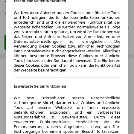
36 Monate
28 km
Essentielle Seitenfunktionen
Laufzeit
Kilometerstand
Wir bzw. diese Anbieter nutzen Cookies oder ähnliche Tools
ca. 120 kW (163 PS)
Diesel
und Technologien, die für die essentielle Seitenfunktionen
Leistung
Kraftstoff
erforderlich sind und die einwandfreie Funktionalität der
Webseite sicherstellen. Sie werden normalerweise als Folge
Gefunden auf Null Leasing
von Nutzeraktivitäten genutzt, um wichtige Funktionen wie
das Setzen und Aufrechterhalten von Anmeldedaten oder
Datenschutzeinstellungen zu ermöglichen. Die
Zum Leasing Angebot
Verwendung dieser Cookies bzw. ähnlicher Technologien
kann normalerweise nicht abgeschaltet werden. Allerdings
können bestimmte Browser diese Cookies oder ähnliche
Tools blockieren oder Sie darauf hinweisen. Das Blockieren
dieser Cookies oder ähnlicher Tools kann die Funktionalität
der Webseite beeinträchtigen.
Erweiterte Seitenfunktionen
Wir bzw. Drittanbieter nutzen unterschiedliche
technologische Mittel, darunter u.a. Cookies und ähnliche
Tools auf unserer Webseite, um Ihnen erweiterte
Seitenfunktionen anzubieten und ein verbessertes
Nutzungserlebnis zu gewährleisten. Durch diese
erweiterten Funktionalitäten ermöglichen wir die
Personalisierung unseres Angebotes - etwa, um Ihre
Suchvorgänge bei einem späteren Besuch fortzusetzen,