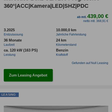
360°|ACC|Kamera|LED|SHZ|PDC
439,00 €
ab mtl.
netto mtl. 368,91 €
3.2025
10.000,0 km
Erstzulassung
Jahrliche Fahrleistung
36 Monate
24 km
Laufzeit
Kilometerstand
ca. 120 kW (163 PS)
Benzin
Leistung
Kraftstoff
Gefunden auf Null Leasing
Zum Leasing Angebot
LEASING