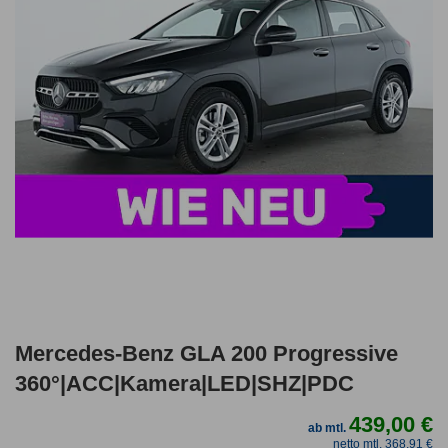
Mercedes-Benz GLA 200 Progressive
360°|ACC|Kamera|LED|SHZ|PDC
439,00 €
ab mtl.
netto mtl. 368,91 €