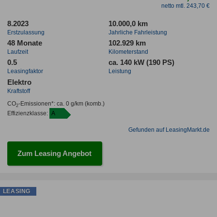
netto mtl. 243,70 €
8.2023
10.000,0 km
Erstzulassung
Jahrliche Fahrleistung
48 Monate
102.929 km
Laufzeit
Kilometerstand
0.5
ca. 140 kW (190 PS)
Leasingfaktor
Leistung
Elektro
Kraftstoff
CO
-Emissionen*
:
ca. 0 g/km
(komb.)
2
Effizienzklasse:
A
Gefunden auf LeasingMarkt.de
Zum Leasing Angebot
LEASING