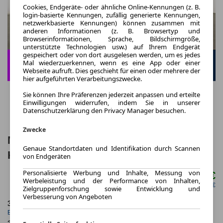
Cookies, Endgeräte- oder ähnliche Online-Kennungen (z. B.
login-basierte Kennungen, zufällig generierte Kennungen,
netzwerkbasierte Kennungen) können zusammen mit
anderen Informationen (z. B. Browsertyp und
Browserinformationen, Sprache, Bildschirmgröße,
unterstützte Technologien usw.) auf Ihrem Endgerät
gespeichert oder von dort ausgelesen werden, um es jedes
Mal wiederzuerkennen, wenn es eine App oder einer
Webseite aufruft. Dies geschieht für einen oder mehrere der
hier aufgeführten Verarbeitungszwecke.
Sie können Ihre Präferenzen jederzeit anpassen und erteilte
Einwilligungen widerrufen, indem Sie in unserer
Datenschutzerklärung den Privacy Manager besuchen.
Zwecke
Mercedes-Benz C 200 d Avantgarde
Genaue Standortdaten und Identifikation durch Scannen
Kamera|LED|Navi|Park-Paket|SH
von Endgeräten
Personalisierte Werbung und Inhalte, Messung von
279,00 €
ab mtl.
Werbeleistung und der Performance von Inhalten,
netto mtl. 234,45 €
Zielgruppenforschung sowie Entwicklung und
Verbesserung von Angeboten
3.2025
10.000,0 km
Erstzulassung
Jahrliche Fahrleistung