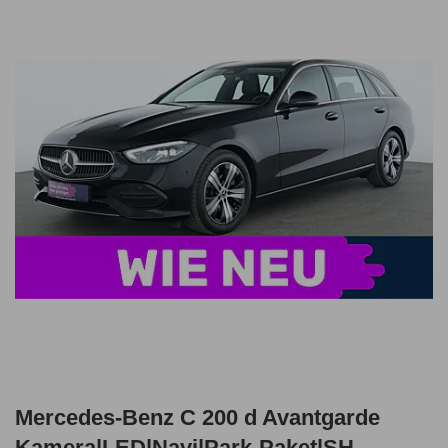
Mercedes-Benz C 200 d Avantgarde
Kamera|LED|Navi|Park-Paket|SH