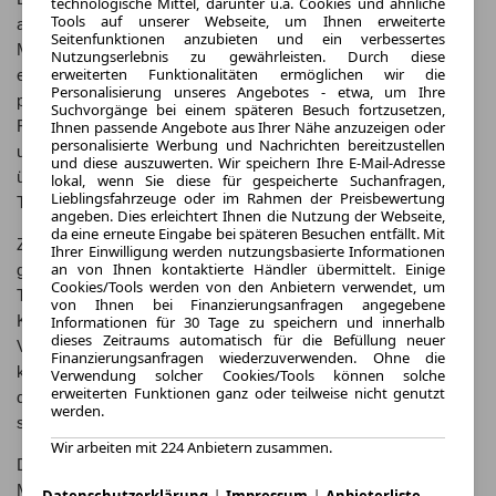
technologische Mittel, darunter u.a. Cookies und ähnliche
Tools auf unserer Webseite, um Ihnen erweiterte
ausgestattet, der eine beeindruckende Leistung bietet. Je nach
Seitenfunktionen anzubieten und ein verbessertes
Modellvariante kann der AMG GT bis zu XXX PS leisten und
Nutzungserlebnis zu gewährleisten. Durch diese
erweiterten Funktionalitäten ermöglichen wir die
eine Höchstgeschwindigkeit von XXX km/h erreichen. Die
Personalisierung unseres Angebotes - etwa, um Ihre
präzise Abstimmung des Fahrwerks und die aerodynamische
Suchvorgänge bei einem späteren Besuch fortzusetzen,
Ihnen passende Angebote aus Ihrer Nähe anzuzeigen oder
Form des AMG GT sorgen für ein dynamisches Fahrverhalten
personalisierte Werbung und Nachrichten bereitzustellen
und eine optimale Straßenlage. Das Interieur des AMG GT
und diese auszuwerten. Wir speichern Ihre E-Mail-Adresse
überzeugt mit hochwertigen Materialien und modernster
lokal, wenn Sie diese für gespeicherte Suchanfragen,
Lieblingsfahrzeuge oder im Rahmen der Preisbewertung
Technologie, die ein komfortables Fahrerlebnis bieten.
angeben. Dies erleichtert Ihnen die Nutzung der Webseite,
da eine erneute Eingabe bei späteren Besuchen entfällt. Mit
Zu den technischen Features des Mercedes-Benz AMG GT
Ihrer Einwilligung werden nutzungsbasierte Informationen
an von Ihnen kontaktierte Händler übermittelt. Einige
gehören unter anderem ein hochauflösendes Display mit
Cookies/Tools werden von den Anbietern verwendet, um
Touchscreen-Funktion, ein Navigationssystem und eine
von Ihnen bei Finanzierungsanfragen angegebene
Klimaautomatik. Der AMG GT verfügt außerdem über eine
Informationen für 30 Tage zu speichern und innerhalb
dieses Zeitraums automatisch für die Befüllung neuer
Vielzahl von Assistenzsystemen, die das Fahren sicherer und
Finanzierungsanfragen wiederzuverwenden. Ohne die
komfortabler machen. Mit dem AMG Performance Lenkrad und
Verwendung solcher Cookies/Tools können solche
erweiterten Funktionen ganz oder teilweise nicht genutzt
den Sportsitzen bietet der AMG GT ein ergonomisches und
werden.
sportliches Fahrerlebnis.
Wir arbeiten mit 224 Anbietern zusammen.
Dank der neuesten Technologien und Innovationen ist der
Mercedes-Benz AMG GT ein Sportwagen der Extraklasse. Mit
|
|
Datenschutzerklärung
Impressum
Anbieterliste