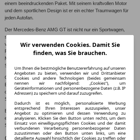
einem beeindruckenden Paket. Mit seinem kraftvollen Motor
und dem sportlichen Design ist er ein echter Traumwagen für
jeden Autofan.
Der Mercedes-Benz AMG GT ist nicht nur ein Sportwagen,
sondern auch ein Symbol für die lange Tradition und Erfahrung
Wir verwenden Cookies. Damit Sie
von Mercedes-Benz im Motorsport. Mit zahlreichen
Rennerfolgen und dem Know-how aus der Formel 1 hat
finden, was Sie brauchen.
Mercedes-Benz einen Sportwagen geschaffen, der auf der
Straße überzeugt.
Um Ihnen die bestmögliche Benutzererfahrung auf unseren
Angeboten zu bieten, verwenden wir und Drittanbieter
Ob auf der Rennstrecke oder auf der Straße, der Mercedes-
Cookies und andere Technologien (beides gemeinsam
nennen wir nachfolgend: „Cookies"), um
Benz AMG GT ist immer ein echter Hingucker. Mit seiner
Geräteinformationen und personenbezogene Daten (z.B. IP
dynamischen Leistung und dem eleganten Design ist er ein
Adressen) zu speichern und darauf zuzugreifen.
Sportwagen, der begeistert.
Dadurch ist es möglich, personalisierte Werbung
entsprechend Ihren Interessen auszuspielen, unser
Entdecken Sie die Welt des Mercedes-Benz AMG GT und
Angebot zu optimieren und dessen Verwendung zu
analysieren. Klicken Sie den Button unten rechts, um dem
erleben Sie Fahrspaß pur mit einem der beeindruckendsten
Einsatz von einwilligungspflichten Cookies und der damit
Sportwagen auf dem Markt.
verbundenen Verarbeitung personenbezogener Daten
zuzustimmen oder den Button unten links, um eine
Geschichte des Mercedes-Benz AMG GT
detaillierte Auswahl hinsichtlich der Cookies zu treffen oder