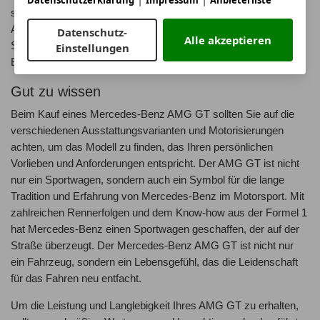
seinem kraftvollen Motor und dem präzisen Handling setzt der
AMG GT neue Maßstäbe in der Sportwagenklasse. Entdecken
Datenschutz-
Alle akzeptieren
Sie die beeindruckenden technischen Features des Mercedes-
Einstellungen
Benz AMG GT und erleben Sie Fahrspaß pur.
Gut zu wissen
Beim Kauf eines Mercedes-Benz AMG GT sollten Sie auf die
verschiedenen Ausstattungsvarianten und Motorisierungen
achten, um das Modell zu finden, das Ihren persönlichen
Vorlieben und Anforderungen entspricht. Der AMG GT ist nicht
nur ein Sportwagen, sondern auch ein Symbol für die lange
Tradition und Erfahrung von Mercedes-Benz im Motorsport. Mit
zahlreichen Rennerfolgen und dem Know-how aus der Formel 1
hat Mercedes-Benz einen Sportwagen geschaffen, der auf der
Straße überzeugt. Der Mercedes-Benz AMG GT ist nicht nur
ein Fahrzeug, sondern ein Lebensgefühl, das die Leidenschaft
für das Fahren neu entfacht.
Um die Leistung und Langlebigkeit Ihres AMG GT zu erhalten,