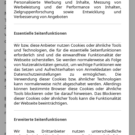
Personalisierte Werbung und Inhalte, Messung von
passende Modell.
Werbeleistung und der Performance von Inhalten,
Zielgruppenforschung sowie Entwicklung und
Mit dem Mercedes-Benz AMG GT setzt Mercedes-Benz seine
Verbesserung von Angeboten
Tradition von Sportwagen fort und setzt mit dem AMG GT ein
Zeichen für die Zukunft des Automobilsports. Der AMG GT
Essentielle Seitenfunktionen
verbindet die Leidenschaft für das Fahren mit dem Luxus und
der Eleganz, für die Mercedes-Benz bekannt ist.
Wir bzw. diese Anbieter nutzen Cookies oder ähnliche Tools
und Technologien, die für die essentielle Seitenfunktionen
Der Mercedes-Benz AMG GT ist nicht nur ein Sportwagen,
erforderlich sind und die einwandfreie Funktionalität der
Webseite sicherstellen. Sie werden normalerweise als Folge
sondern auch ein Symbol für die lange Tradition und Erfahrung
von Nutzeraktivitäten genutzt, um wichtige Funktionen wie
von Mercedes-Benz im Motorsport. Mit zahlreichen
das Setzen und Aufrechterhalten von Anmeldedaten oder
Rennerfolgen und dem Know-how aus der Formel 1 hat
Datenschutzeinstellungen zu ermöglichen. Die
Verwendung dieser Cookies bzw. ähnlicher Technologien
Mercedes-Benz einen Sportwagen geschaffen, der auf der
kann normalerweise nicht abgeschaltet werden. Allerdings
Straße überzeugt.
können bestimmte Browser diese Cookies oder ähnliche
Tools blockieren oder Sie darauf hinweisen. Das Blockieren
dieser Cookies oder ähnlicher Tools kann die Funktionalität
Entdecken Sie die faszinierende Geschichte des Mercedes-
der Webseite beeinträchtigen.
Benz AMG GT und erleben Sie die Leidenschaft für das Fahren
mit einem der beeindruckendsten Sportwagen auf dem Markt.
Erweiterte Seitenfunktionen
Technische Features
Wir bzw. Drittanbieter nutzen unterschiedliche
Der Mercedes-Benz AMG GT ist mit einem kraftvollen Motor