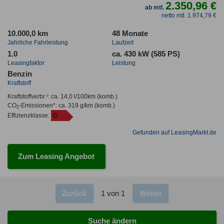
2.350,96 €
ab mtl.
netto mtl. 1.974,79 €
10.000,0 km
48 Monate
Jahrliche Fahrleistung
Laufzeit
1.0
ca. 430 kW (585 PS)
Leasingfaktor
Leistung
Benzin
Kraftstoff
Kraftstoffverbr.¹:
ca. 14,0 l/100km
(komb.)
CO
-Emissionen*
:
ca. 319 g/km
(komb.)
2
Effizienzklasse:
G
Gefunden auf LeasingMarkt.de
Zum Leasing Angebot
Zurück
1 von 1
Weiter
Suche ändern