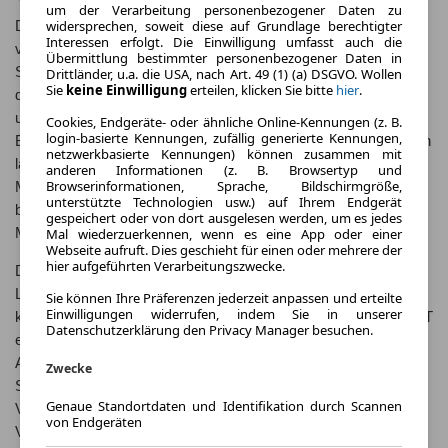
um der Verarbeitung personenbezogener Daten zu
widersprechen, soweit diese auf Grundlage berechtigter
Der Mercedes-Benz AMG GT wurde erstmals im Jahr 2014
Interessen erfolgt. Die Einwilligung umfasst auch die
vorgestellt und ist seitdem ein beliebtes Modell in der
Übermittlung bestimmter personenbezogener Daten in
Sportwagenklasse. Die Entwicklung des AMG GT basiert auf
Drittländer, u.a. die USA, nach Art. 49 (1) (a) DSGVO. Wollen
Sie
keine Einwilligung
erteilen, klicken Sie bitte
hier
.
der langjährigen Erfahrung von Mercedes-Benz im Motorsport
und der Formel 1. Mit zahlreichen Rennerfolgen hat Mercedes-
Cookies, Endgeräte- oder ähnliche Online-Kennungen (z. B.
login-basierte Kennungen, zufällig generierte Kennungen,
Benz sein Know-how in die Entwicklung des AMG GT einfließen
netzwerkbasierte Kennungen) können zusammen mit
lassen. Der AMG GT steht in der Tradition der legendären
anderen Informationen (z. B. Browsertyp und
Browserinformationen, Sprache, Bildschirmgröße,
Mercedes-Benz Sportwagen und setzt mit seiner
unterstützte Technologien usw.) auf Ihrem Endgerät
beeindruckenden Leistung und seinem eleganten Design neue
gespeichert oder von dort ausgelesen werden, um es jedes
Maßstäbe in der Sportwagenklasse.
Mal wiederzuerkennen, wenn es eine App oder einer
Webseite aufruft. Dies geschieht für einen oder mehrere der
hier aufgeführten Verarbeitungszwecke.
Der Mercedes-Benz AMG GT wurde entwickelt, um die
Leidenschaft für das Fahren neu zu entfachen. Mit seinem
Sie können Ihre Präferenzen jederzeit anpassen und erteilte
Einwilligungen widerrufen, indem Sie in unserer
kraftvollen Motor und dem präzisen Handling bietet der AMG GT
Datenschutzerklärung den Privacy Manager besuchen.
ein unvergleichliches Fahrerlebnis. Die verschiedenen
Ausstattungsvarianten des AMG GT ermöglichen es, den
Zwecke
Sportwagen ganz nach den individuellen Vorlieben zu gestalten.
Genaue Standortdaten und Identifikation durch Scannen
Von der Basisversion bis hin zur leistungsstarken AMG GT R
von Endgeräten
Variante bietet der AMG GT für jeden Geschmack das