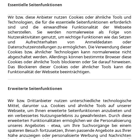
Essentielle Seitenfunktionen
Wir bzw. diese Anbieter nutzen Cookies oder ähnliche Tools und
Technologien, die für die essentielle Seitenfunktionen erforderlich
sind und die einwandfreie Funktionalität der Webseite
sicherstellen. Sie werden normalerweise als Folge von
Nutzeraktivitäten genutzt, um wichtige Funktionen wie das Setzen
und Aufrechterhalten von Anmeldedaten oder
LEASING
Merced
Datenschutzeinstellungen zu ermöglichen. Die Verwendung dieser
Cookies bzw. ähnlicher Technologien kann normalerweise nicht
Klima/
abgeschaltet werden. Allerdings können bestimmte Browser diese
Cookies oder ähnliche Tools blockieren oder Sie darauf hinweisen.
inkl.
Das Blockieren dieser Cookies oder ähnlicher Tools kann die
Funktionalität der Webseite beeinträchtigen.
Erweiterte Seitenfunktionen
4.2024
Wir bzw. Drittanbieter nutzen unterschiedliche technologische
Mittel, darunter u.a. Cookies und ähnliche Tools auf unserer
Erstzulassung
Webseite, um Ihnen erweiterte Seitenfunktionen anzubieten und
48 Monate
ein verbessertes Nutzungserlebnis zu gewährleisten. Durch diese
an
Laufzeit
erweiterten Funktionalitäten ermöglichen wir die Personalisierung
0.7
unseres Angebotes - etwa, um Ihre Suchvorgänge bei einem
späteren Besuch fortzusetzen, Ihnen passende Angebote aus Ihrer
Leasingfaktor
S
Nähe anzuzeigen oder personalisierte Werbung und Nachrichten
Diesel
QA