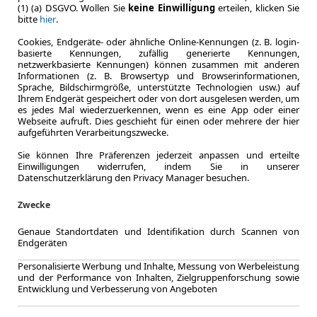
(1) (a) DSGVO. Wollen Sie
keine Einwilligung
erteilen, klicken Sie
Laufzeit
bitte
hier
.
0.6
Leasingfaktor
Cookies, Endgeräte- oder ähnliche Online-Kennungen (z. B. login-
Elektro
basierte Kennungen, zufällig generierte Kennungen,
netzwerkbasierte Kennungen) können zusammen mit anderen
Kraftstoff
Informationen (z. B. Browsertyp und Browserinformationen,
CO
-Emission
Sprache, Bildschirmgröße, unterstützte Technologien usw.) auf
2
Effizienzklasse
Ihrem Endgerät gespeichert oder von dort ausgelesen werden, um
es jedes Mal wiederzuerkennen, wenn es eine App oder einer
Webseite aufruft. Dies geschieht für einen oder mehrere der hier
aufgeführten Verarbeitungszwecke.
Sie können Ihre Präferenzen jederzeit anpassen und erteilte
Zum Lea
Einwilligungen widerrufen, indem Sie in unserer
Datenschutzerklärung den Privacy Manager besuchen.
Zwecke
Genaue Standortdaten und Identifikation durch Scannen von
Endgeräten
Personalisierte Werbung und Inhalte, Messung von Werbeleistung
und der Performance von Inhalten, Zielgruppenforschung sowie
Entwicklung und Verbesserung von Angeboten