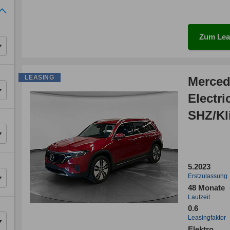
Zum Lea
LEASING
Merced
Electric
SHZ/Kl
inkl.
5.2023
Erstzulassung
48 Monate
Laufzeit
0.6
Leasingfaktor
Elektro