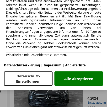
bereitzustellen und diese auszuwerten. Wir speichern Ihre E-Mail-
Kraftstoff
Adresse lokal, wenn Sie diese für gespeicherte Suchanfragen,
Lieblingsfahrzeuge oder im Rahmen der Preisbewertung angeben.
Kraftstoffverbr.¹
QC
Dies erleichtert Ihnen die Nutzung der Webseite, da eine erneute
CO
-Emission
2
Eingabe bei späteren Besuchen entfällt. Mit Ihrer Einwilligung
Effizienzklasse
werden nutzungsbasierte Informationen an von Ihnen
kontaktierte Händler übermittelt. Einige Cookies/Tools werden von
B
den Anbietern verwendet, um von Ihnen bei
Finanzierungsanfragen angegebene Informationen für 30 Tage zu
E
speichern und innerhalb dieses Zeitraums automatisch für die
Zum Lea
Befüllung neuer Finanzierungsanfragen wiederzuverwenden.
Ohne die Verwendung solcher Cookies/Tools können solche
erweiterten Funktionen ganz oder teilweise nicht genutzt werden.
Wir arbeiten mit 224 Anbietern zusammen.
LEASING
Merced
|
|
Klima/
Datenschutzerklärung
Impressum
Anbieterliste
inkl.
Datenschutz-
Alle akzeptieren
Einstellungen
p
4.2024
Erstzulassung