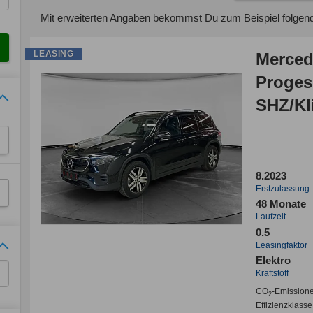
Mit erweiterten Angaben bekommst Du zum Beispiel folgen
LEASING
Merced
Proges
SHZ/Kl
inkl.
8.2023
Erstzulassung
48 Monate
Laufzeit
0.5
Leasingfaktor
Elektro
Kraftstoff
CO
-Emission
2
Effizienzklasse