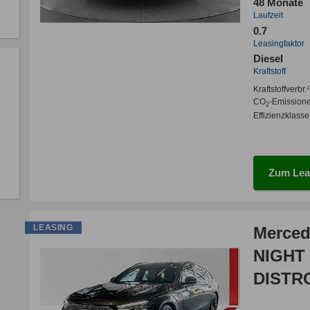
48 Monate
Laufzeit
0.7
Leasingfaktor
Diesel
Kraftstoff
Kraftstoffverbr.¹
CO
-Emission
2
Effizienzklasse
Zum Lea
LEASING
Merced
NIGHT
DISTR