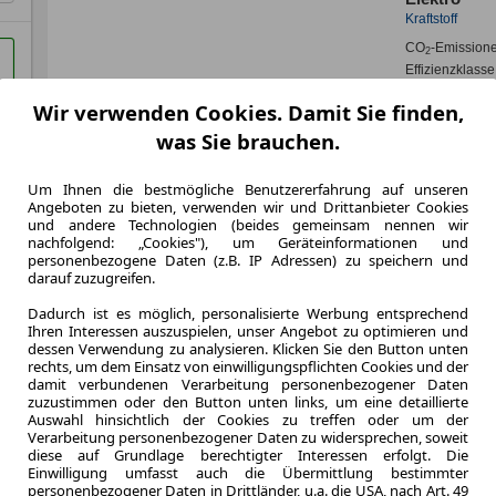
Kraftstoff
CO
-Emission
2
Effizienzklasse
Wir verwenden Cookies. Damit Sie finden,
was Sie brauchen.
Zum Lea
Um Ihnen die bestmögliche Benutzererfahrung auf unseren
Angeboten zu bieten, verwenden wir und Drittanbieter Cookies
und andere Technologien (beides gemeinsam nennen wir
nachfolgend: „Cookies"), um Geräteinformationen und
LEASING
Merced
personenbezogene Daten (z.B. IP Adressen) zu speichern und
darauf zuzugreifen.
Progre
Dadurch ist es möglich, personalisierte Werbung entsprechend
SHZ/Kl
Ihren Interessen auszuspielen, unser Angebot zu optimieren und
dessen Verwendung zu analysieren. Klicken Sie den Button unten
inkl.
rechts, um dem Einsatz von einwilligungspflichten Cookies und der
damit verbundenen Verarbeitung personenbezogener Daten
zuzustimmen oder den Button unten links, um eine detaillierte
Auswahl hinsichtlich der Cookies zu treffen oder um der
Verarbeitung personenbezogener Daten zu widersprechen, soweit
8.2023
diese auf Grundlage berechtigter Interessen erfolgt. Die
Erstzulassung
Einwilligung umfasst auch die Übermittlung bestimmter
48 Monate
personenbezogener Daten in Drittländer, u.a. die USA, nach Art. 49