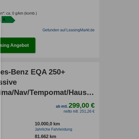
en*
:
ca. 0 g/km
(komb.)
:
A
Gefunden auf LeasingMarkt.de
sing Angebot
es-Benz EQA 250+
ssive
ima/Nav/Tempomat/Haustürlieferung
299,00 €
ab mtl.
netto mtl. 251,26 €
10.000,0 km
Jahrliche Fahrleistung
81.662 km