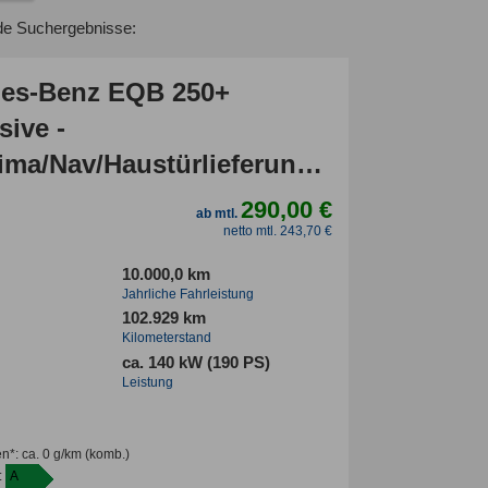
de Suchergebnisse:
es-Benz EQB 250+
sive -
ima/Nav/Haustürlieferung
290,00 €
ab mtl.
netto mtl. 243,70 €
10.000,0 km
Jahrliche Fahrleistung
102.929 km
Kilometerstand
ca. 140 kW (190 PS)
Leistung
en*
:
ca. 0 g/km
(komb.)
:
A