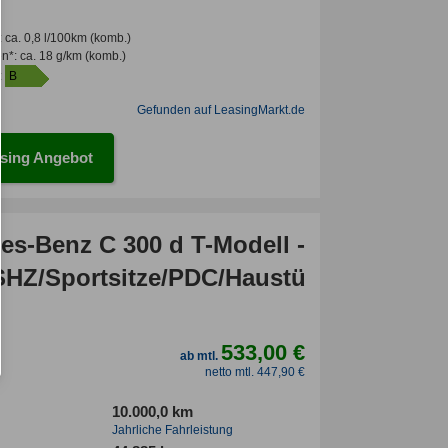
:
ca. 0,8 l/100km
(komb.)
en*
:
ca. 18 g/km
(komb.)
:
B
Gefunden auf LeasingMarkt.de
sing Angebot
es-Benz C 300 d T-Modell -
SHZ/Sportsitze/PDC/Haustürlieferung
533,00 €
ab mtl.
netto mtl. 447,90 €
10.000,0 km
Jahrliche Fahrleistung