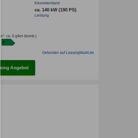
Kilometerstand
ca. 140 kW (190 PS)
Leistung
en*
:
ca. 0 g/km
(komb.)
:
A
Gefunden auf LeasingMarkt.de
sing Angebot