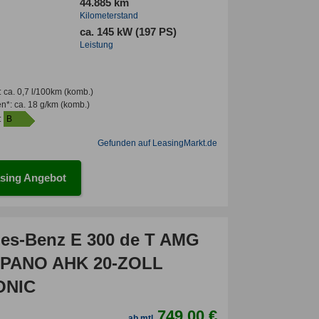
44.885 km
Kilometerstand
ca. 145 kW (197 PS)
Leistung
:
ca. 0,7 l/100km
(komb.)
en*
:
ca. 18 g/km
(komb.)
:
B
Gefunden auf LeasingMarkt.de
sing Angebot
es-Benz E 300 de T AMG
 PANO AHK 20-ZOLL
ONIC
749,00 €
ab mtl.