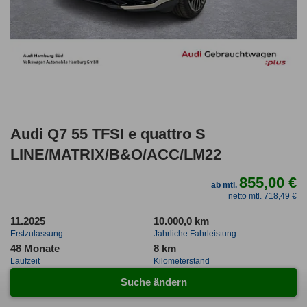
Audi Q7 55 TFSI e quattro S
LINE/MATRIX/B&O/ACC/LM22
855,00 €
ab mtl.
netto mtl. 718,49 €
11.2025
10.000,0 km
Erstzulassung
Jahrliche Fahrleistung
48 Monate
8 km
Laufzeit
Kilometerstand
ca. 290 kW (394 PS)
Hybrid
Suche ändern
Leistung
Kraftstoff