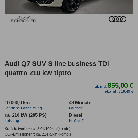
Audi Q7 SUV S line business TDI
quattro 210 kW tiptro
855,00 €
ab mtl.
netto mtl. 718,49 €
10.000,0 km
48 Monate
Jahrliche Fahrleistung
Laufzeit
ca. 210 kW (285 PS)
Diesel
Leistung
Kraftstoff
Kraftstoffverbr.¹:
ca. 8,0 l/100km
(komb.)
CO
-Emissionen*
:
ca. 214 g/km
(komb.)
2