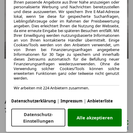
Ihnen passende Angebote aus Ihrer Nähe anzuzeigen oder
personalisierte Werbung und Nachrichten bereitzustellen
und diese auszuwerten. Wir speichern Ihre E-Mail-Adresse
lokal, wenn Sie diese für gespeicherte Suchanfragen,
Lieblingsfahrzeuge oder im Rahmen der Preisbewertung
angeben. Dies erleichtert Ihnen die Nutzung der Webseite,
da eine erneute Eingabe bei späteren Besuchen entfällt. Mit
Ihrer Einwilligung werden nutzungsbasierte Informationen
an von Ihnen kontaktierte Händler übermittelt. Einige
Cookies/Tools werden von den Anbietern verwendet, um
von Ihnen bei Finanzierungsanfragen angegebene
Informationen für 30 Tage zu speichern und innerhalb
dieses Zeitraums automatisch für die Befüllung neuer
Finanzierungsanfragen wiederzuverwenden. Ohne die
Verwendung solcher Cookies/Tools können solche
erweiterten Funktionen ganz oder teilweise nicht genutzt
werden.
Wir arbeiten mit 224 Anbietern zusammen.
|
|
Audi SQ7 4.0 TFSI competition plus 360
Datenschutzerklärung
Impressum
Anbieterliste
7-Sitzer STH
Datenschutz-
Alle akzeptieren
Einstellungen
769,00 €
ab mtl.
netto mtl. 646,22 €