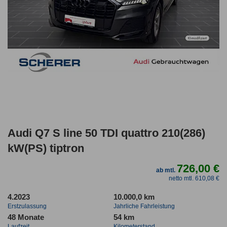
Audi Q7 S line 50 TDI quattro 210(286)
kW(PS) tiptron
726,00 €
ab mtl.
netto mtl. 610,08 €
4.2023
10.000,0 km
Erstzulassung
Jahrliche Fahrleistung
48 Monate
54 km
Laufzeit
Kilometerstand