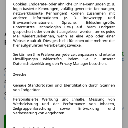
Cookies, Endgeräte- oder ähnliche Online-Kennungen (z. B.
login-basierte Kennungen, zufällig generierte Kennungen,
netzwerkbasierte Kennungen) können zusammen mit
anderen Informationen (z. B. Browsertyp und
Browserinformationen, Sprache, Bildschirmgröße,
unterstützte Technologien usw.) auf Ihrem Endgerät
gespeichert oder von dort ausgelesen werden, um es jedes
Audi Q7 e quattro S line 55 TFSI
Mal wiederzuerkennen, wenn es eine App oder einer
Webseite aufruft. Dies geschieht für einen oder mehrere der
B&O+HuD+RearView
hier aufgeführten Verarbeitungszwecke.
760,00 €
Sie können Ihre Präferenzen jederzeit anpassen und erteilte
ab mtl.
Einwilligungen widerrufen, indem Sie in unserer
netto mtl. 638,66 €
Datenschutzerklärung den Privacy Manager besuchen.
9.2023
10.000,0 km
Zwecke
Erstzulassung
Jahrliche Fahrleistung
48 Monate
52 km
Genaue Standortdaten und Identifikation durch Scannen
Laufzeit
Kilometerstand
von Endgeräten
ca. 250 kW (339 PS)
Hybrid
Leistung
Kraftstoff
Personalisierte Werbung und Inhalte, Messung von
Werbeleistung und der Performance von Inhalten,
Gefunden auf Null Leasing
Zielgruppenforschung sowie Entwicklung und
Verbesserung von Angeboten
Zum Leasing Angebot