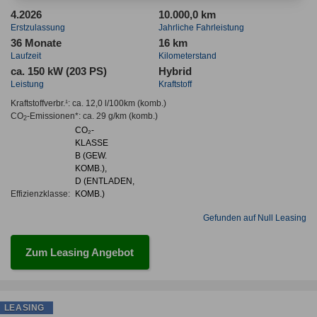
4.2026
10.000,0 km
Erstzulassung
Jahrliche Fahrleistung
36 Monate
16 km
Laufzeit
Kilometerstand
ca. 150 kW (203 PS)
Hybrid
Leistung
Kraftstoff
Kraftstoffverbr.¹:
ca. 12,0 l/100km
(komb.)
CO
-Emissionen*
:
ca. 29 g/km
(komb.)
2
CO₂-
KLASSE
B (GEW.
KOMB.),
D (ENTLADEN,
Effizienzklasse:
KOMB.)
Gefunden auf Null Leasing
Zum Leasing Angebot
LEASING