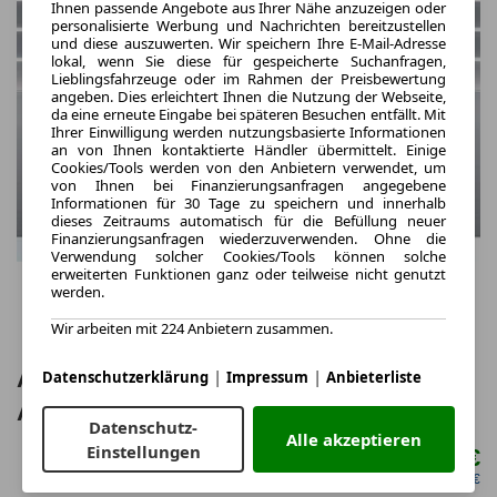
Ihnen passende Angebote aus Ihrer Nähe anzuzeigen oder
personalisierte Werbung und Nachrichten bereitzustellen
und diese auszuwerten. Wir speichern Ihre E-Mail-Adresse
lokal, wenn Sie diese für gespeicherte Suchanfragen,
Lieblingsfahrzeuge oder im Rahmen der Preisbewertung
angeben. Dies erleichtert Ihnen die Nutzung der Webseite,
da eine erneute Eingabe bei späteren Besuchen entfällt. Mit
Ihrer Einwilligung werden nutzungsbasierte Informationen
an von Ihnen kontaktierte Händler übermittelt. Einige
Cookies/Tools werden von den Anbietern verwendet, um
von Ihnen bei Finanzierungsanfragen angegebene
Informationen für 30 Tage zu speichern und innerhalb
dieses Zeitraums automatisch für die Befüllung neuer
Finanzierungsanfragen wiederzuverwenden. Ohne die
Verwendung solcher Cookies/Tools können solche
erweiterten Funktionen ganz oder teilweise nicht genutzt
werden.
Wir arbeiten mit 224 Anbietern zusammen.
|
|
Audi A3 allstreet TFSI e LED 360° PDC
Datenschutzerklärung
Impressum
Anbieterliste
ACC Virtual 18"
Datenschutz-
Alle akzeptieren
Einstellungen
291,00 €
ab mtl.
netto mtl. 244,54 €