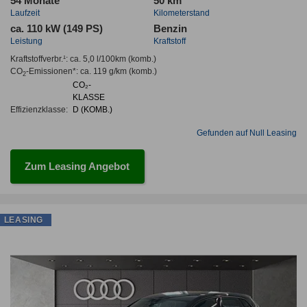
54 Monate
50 km
Laufzeit
Kilometerstand
ca. 110 kW (149 PS)
Benzin
Leistung
Kraftstoff
Kraftstoffverbr.¹:
ca. 5,0 l/100km
(komb.)
CO
-Emissionen*
:
ca. 119 g/km
(komb.)
2
CO₂-
KLASSE
Effizienzklasse:
D (KOMB.)
Gefunden auf Null Leasing
Zum Leasing Angebot
LEASING