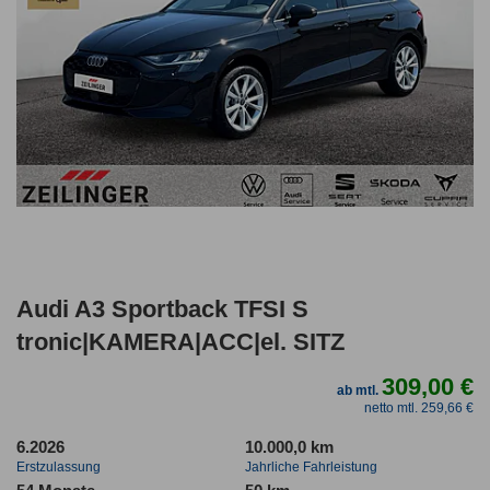
Audi A3 Sportback TFSI S
tronic|KAMERA|ACC|el. SITZ
309,00 €
ab mtl.
netto mtl. 259,66 €
6.2026
10.000,0 km
Erstzulassung
Jahrliche Fahrleistung