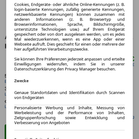
Cookies, Endgeräte- oder ähnliche Online-Kennungen (z. B.
login-basierte Kennungen, zufällig generierte Kennungen,
netzwerkbasierte Kennungen) können zusammen mit
anderen Informationen (z. B. Browsertyp und
Browserinformationen, Sprache, Bildschirmgröße,
unterstützte Technologien usw.) auf Ihrem Endgerät
gespeichert oder von dort ausgelesen werden, um es jedes
Audi A3 Sportback 35 TFSI LED Kamera
Mal wiederzuerkennen, wenn es eine App oder einer
Webseite aufruft. Dies geschieht für einen oder mehrere der
HuD Navi SHZ
hier aufgeführten Verarbeitungszwecke.
290,00 €
Sie können Ihre Präferenzen jederzeit anpassen und erteilte
ab mtl.
Einwilligungen widerrufen, indem Sie in unserer
netto mtl. 243,70 €
Datenschutzerklärung den Privacy Manager besuchen.
5.2025
10.000,0 km
Zwecke
Erstzulassung
Jahrliche Fahrleistung
36 Monate
7 km
Genaue Standortdaten und Identifikation durch Scannen
Laufzeit
Kilometerstand
von Endgeräten
ca. 110 kW (149 PS)
Benzin
Leistung
Kraftstoff
Personalisierte Werbung und Inhalte, Messung von
Werbeleistung und der Performance von Inhalten,
Gefunden auf Null Leasing
Zielgruppenforschung sowie Entwicklung und
Verbesserung von Angeboten
Zum Leasing Angebot