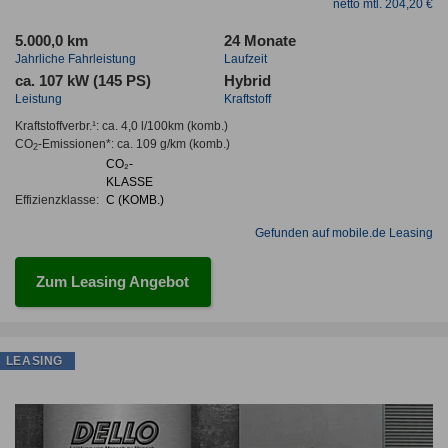
netto mtl. 204,20 €
5.000,0 km
24 Monate
Jahrliche Fahrleistung
Laufzeit
ca. 107 kW (145 PS)
Hybrid
Leistung
Kraftstoff
Kraftstoffverbr.¹:
ca. 4,0 l/100km
(komb.)
CO
-Emissionen*
:
ca. 109 g/km
(komb.)
2
CO₂-
KLASSE
Effizienzklasse:
C (KOMB.)
Gefunden auf mobile.de Leasing
Zum Leasing Angebot
LEASING