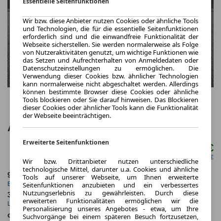
Essentielle Seitenfunktionen
Wir bzw. diese Anbieter nutzen Cookies oder ähnliche Tools
und Technologien, die für die essentielle Seitenfunktionen
erforderlich sind und die einwandfreie Funktionalität der
Webseite sicherstellen. Sie werden normalerweise als Folge
von Nutzeraktivitäten genutzt, um wichtige Funktionen wie
das Setzen und Aufrechterhalten von Anmeldedaten oder
Datenschutzeinstellungen zu ermöglichen. Die
Verwendung dieser Cookies bzw. ähnlicher Technologien
kann normalerweise nicht abgeschaltet werden. Allerdings
können bestimmte Browser diese Cookies oder ähnliche
Tools blockieren oder Sie darauf hinweisen. Das Blockieren
dieser Cookies oder ähnlicher Tools kann die Funktionalität
der Webseite beeinträchtigen.
Alfa Romeo Junior Elettrica Veloce
Erweiterte Seitenfunktionen
299,00 €
ab mtl.
netto mtl. 251,26 €
Wir bzw. Drittanbieter nutzen unterschiedliche
technologische Mittel, darunter u.a. Cookies und ähnliche
9.2025
5.000,0 km
Tools auf unserer Webseite, um Ihnen erweiterte
Seitenfunktionen anzubieten und ein verbessertes
Erstzulassung
Jahrliche Fahrleistung
Nutzungserlebnis zu gewährleisten. Durch diese
36 Monate
18 km
erweiterten Funktionalitäten ermöglichen wir die
Laufzeit
Kilometerstand
Personalisierung unseres Angebotes - etwa, um Ihre
ca. 207 kW (281 PS)
Elektro
Suchvorgänge bei einem späteren Besuch fortzusetzen,