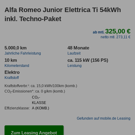
Alfa Romeo Junior Elettrica Ti 54kWh
inkl. Techno-Paket
325,00 €
ab mtl.
netto mtl. 273,11 €
5.000,0 km
48 Monate
Jahrliche Fahrleistung
Laufzeit
10 km
ca. 115 kW (156 PS)
Kilometerstand
Leistung
Elektro
Kraftstoff
Kraftstoffverbr.¹:
ca. 15,0 kWh/100km
(komb.)
CO
-Emissionen*
:
ca. 0 g/km
(komb.)
2
CO₂-
KLASSE
Effizienzklasse:
A (KOMB.)
Gefunden auf mobile.de Leasing
Zum Leasing Angebot