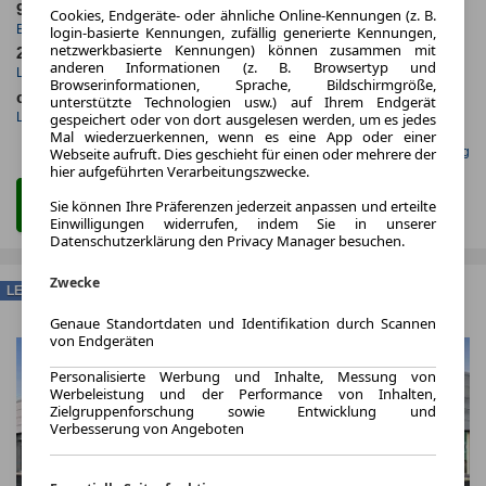
9.2025
5.000,0 km
Cookies, Endgeräte- oder ähnliche Online-Kennungen (z. B.
Erstzulassung
Jahrliche Fahrleistung
login-basierte Kennungen, zufällig generierte Kennungen,
netzwerkbasierte Kennungen) können zusammen mit
24 Monate
7 km
anderen Informationen (z. B. Browsertyp und
Laufzeit
Kilometerstand
Browserinformationen, Sprache, Bildschirmgröße,
ca. 118 kW (160 PS)
Hybrid
unterstützte Technologien usw.) auf Ihrem Endgerät
Leistung
Kraftstoff
gespeichert oder von dort ausgelesen werden, um es jedes
Mal wiederzuerkennen, wenn es eine App oder einer
Webseite aufruft. Dies geschieht für einen oder mehrere der
Gefunden auf mobile.de Leasing
hier aufgeführten Verarbeitungszwecke.
Zum Leasing Angebot
Sie können Ihre Präferenzen jederzeit anpassen und erteilte
Einwilligungen widerrufen, indem Sie in unserer
Datenschutzerklärung den Privacy Manager besuchen.
Zwecke
LEASING
Genaue Standortdaten und Identifikation durch Scannen
von Endgeräten
Personalisierte Werbung und Inhalte, Messung von
Werbeleistung und der Performance von Inhalten,
Zielgruppenforschung sowie Entwicklung und
Verbesserung von Angeboten