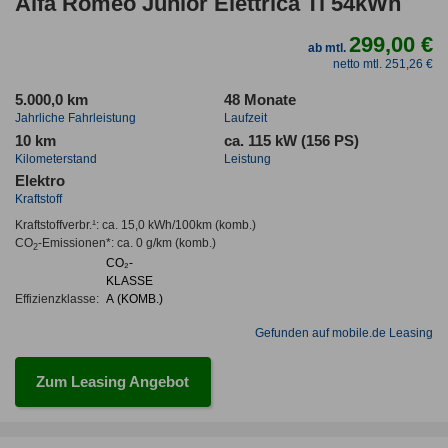
Alfa Romeo Junior Elettrica Ti 54kWh
299,00 €
ab mtl.
netto mtl. 251,26 €
5.000,0 km
48 Monate
Jahrliche Fahrleistung
Laufzeit
10 km
ca. 115 kW (156 PS)
Kilometerstand
Leistung
Elektro
Kraftstoff
Kraftstoffverbr.¹:
ca. 15,0 kWh/100km
(komb.)
CO
-Emissionen*
:
ca. 0 g/km
(komb.)
2
CO₂-
KLASSE
Effizienzklasse:
A (KOMB.)
Gefunden auf mobile.de Leasing
Zum Leasing Angebot