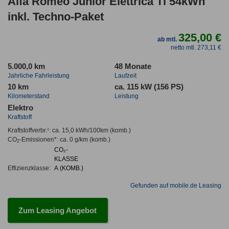
Alfa Romeo Junior Elettrica Ti 54kWh
inkl. Techno-Paket
325,00 €
ab mtl.
netto mtl. 273,11 €
5.000,0 km
48 Monate
Jahrliche Fahrleistung
Laufzeit
10 km
ca. 115 kW (156 PS)
Kilometerstand
Leistung
Elektro
Kraftstoff
Kraftstoffverbr.¹:
ca. 15,0 kWh/100km
(komb.)
CO
-Emissionen*
:
ca. 0 g/km
(komb.)
2
CO₂-
KLASSE
Effizienzklasse:
A (KOMB.)
Gefunden auf mobile.de Leasing
Zum Leasing Angebot