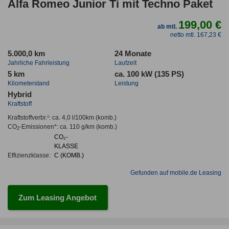
Alfa Romeo Junior Ti mit Techno Paket
199,00 €
ab mtl.
netto mtl. 167,23 €
5.000,0 km
24 Monate
Jahrliche Fahrleistung
Laufzeit
5 km
ca. 100 kW (135 PS)
Kilometerstand
Leistung
Hybrid
Kraftstoff
Kraftstoffverbr.¹:
ca. 4,0 l/100km
(komb.)
CO
-Emissionen*
:
ca. 110 g/km
(komb.)
2
CO₂-
KLASSE
Effizienzklasse:
C (KOMB.)
Gefunden auf mobile.de Leasing
Zum Leasing Angebot