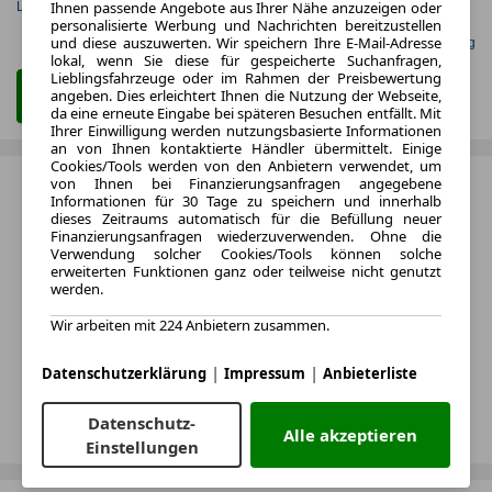
Ihnen passende Angebote aus Ihrer Nähe anzuzeigen oder
Leistung
Kraftstoff
personalisierte Werbung und Nachrichten bereitzustellen
und diese auszuwerten. Wir speichern Ihre E-Mail-Adresse
Gefunden auf mobile.de Leasing
lokal, wenn Sie diese für gespeicherte Suchanfragen,
Lieblingsfahrzeuge oder im Rahmen der Preisbewertung
angeben. Dies erleichtert Ihnen die Nutzung der Webseite,
Zum Leasing Angebot
da eine erneute Eingabe bei späteren Besuchen entfällt. Mit
Ihrer Einwilligung werden nutzungsbasierte Informationen
an von Ihnen kontaktierte Händler übermittelt. Einige
Cookies/Tools werden von den Anbietern verwendet, um
von Ihnen bei Finanzierungsanfragen angegebene
Informationen für 30 Tage zu speichern und innerhalb
dieses Zeitraums automatisch für die Befüllung neuer
Finanzierungsanfragen wiederzuverwenden. Ohne die
Verwendung solcher Cookies/Tools können solche
erweiterten Funktionen ganz oder teilweise nicht genutzt
werden.
Wir arbeiten mit 224 Anbietern zusammen.
|
|
Datenschutzerklärung
Impressum
Anbieterliste
Datenschutz-
Alle akzeptieren
Einstellungen