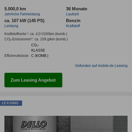
5.000,0 km
36 Monate
Jahrliche Fahrleistung
Laufzeit
ca. 107 kW (145 PS)
Benzin
Leistung
Kraftstoff
Kraftstoffverbr.¹:
ca. 4,0 l/100km
(komb.)
CO
-Emissionen*
:
ca. 109 g/km
(komb.)
2
CO₂-
KLASSE
Effizienzklasse:
C (KOMB.)
Gefunden auf mobile.de Leasing
Zum Leasing Angebot
LEASING