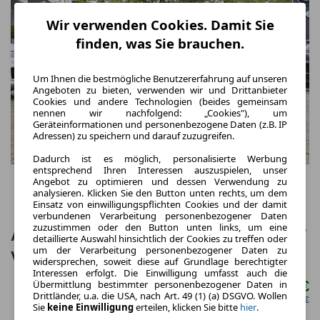
Wir verwenden Cookies. Damit Sie
finden, was Sie brauchen.
Um Ihnen die bestmögliche Benutzererfahrung auf unseren
Angeboten zu bieten, verwenden wir und Drittanbieter
Cookies und andere Technologien (beides gemeinsam
nennen wir nachfolgend: „Cookies"), um
Geräteinformationen und personenbezogene Daten (z.B. IP
Adressen) zu speichern und darauf zuzugreifen.
Dadurch ist es möglich, personalisierte Werbung
entsprechend Ihren Interessen auszuspielen, unser
Angebot zu optimieren und dessen Verwendung zu
analysieren. Klicken Sie den Button unten rechts, um dem
Einsatz von einwilligungspflichten Cookies und der damit
verbundenen Verarbeitung personenbezogener Daten
zuzustimmen oder den Button unten links, um eine
Alfa Romeo Tonale MHEV MY25 Intensa/
detaillierte Auswahl hinsichtlich der Cookies zu treffen oder
um der Verarbeitung personenbezogener Daten zu
VOLL
widersprechen, soweit diese auf Grundlage berechtigter
Interessen erfolgt. Die Einwilligung umfasst auch die
297,00 €
Übermittlung bestimmter personenbezogener Daten in
ab mtl.
Drittländer, u.a. die USA, nach Art. 49 (1) (a) DSGVO. Wollen
netto mtl. 249,58 €
Sie
keine Einwilligung
erteilen, klicken Sie bitte
hier
.