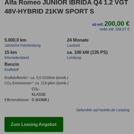
Alfa Romeo JUNIOR IBRIDA Q4 1.2 VGT
48V-HYBRID 21KW SPORT S
200,00 €
ab mtl.
netto mtl. 168,07 €
5.000,0 km
24 Monate
Jahrliche Fahrleistung
Laufzeit
15 km
ca. 100 kW (135 PS)
Kilometerstand
Leistung
Benzin
Kraftstoff
Kraftstoffverbr.¹:
ca. 5,0 l/100km
(komb.)
CO
-Emissionen*
:
ca. 119 g/km
(komb.)
2
CO₂-
KLASSE
Effizienzklasse:
D (KOMB.)
Gefunden auf mobile.de Leasing
Zum Leasing Angebot