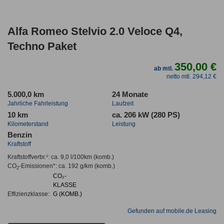
Alfa Romeo Stelvio 2.0 Veloce Q4,
Techno Paket
350,00 €
ab mtl.
netto mtl. 294,12 €
5.000,0 km
24 Monate
Jahrliche Fahrleistung
Laufzeit
10 km
ca. 206 kW (280 PS)
Kilometerstand
Leistung
Benzin
Kraftstoff
Kraftstoffverbr.¹:
ca. 9,0 l/100km
(komb.)
CO
-Emissionen*
:
ca. 192 g/km
(komb.)
2
CO₂-
KLASSE
Effizienzklasse:
G (KOMB.)
Gefunden auf mobile.de Leasing