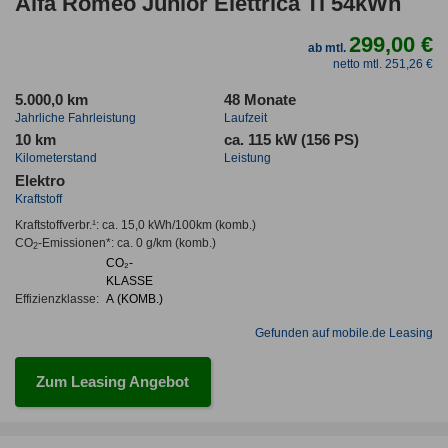
Alfa Romeo Junior Elettrica Ti 54kWh
299,00 €
ab mtl.
netto mtl. 251,26 €
5.000,0 km
48 Monate
Jahrliche Fahrleistung
Laufzeit
10 km
ca. 115 kW (156 PS)
Kilometerstand
Leistung
Elektro
Kraftstoff
Kraftstoffverbr.¹:
ca. 15,0 kWh/100km
(komb.)
CO
-Emissionen*
:
ca. 0 g/km
(komb.)
2
CO₂-
KLASSE
Effizienzklasse:
A (KOMB.)
Gefunden auf mobile.de Leasing
Zum Leasing Angebot