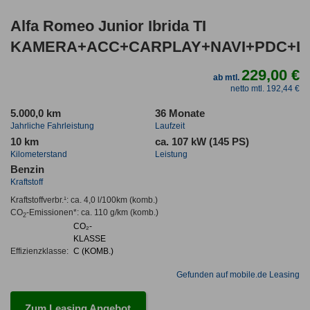
Alfa Romeo Junior Ibrida TI
KAMERA+ACC+CARPLAY+NAVI+PDC+L
229,00 €
ab mtl.
netto mtl. 192,44 €
5.000,0 km
36 Monate
Jahrliche Fahrleistung
Laufzeit
10 km
ca. 107 kW (145 PS)
Kilometerstand
Leistung
Benzin
Kraftstoff
Kraftstoffverbr.¹:
ca. 4,0 l/100km
(komb.)
CO
-Emissionen*
:
ca. 110 g/km
(komb.)
2
CO₂-
KLASSE
Effizienzklasse:
C (KOMB.)
Gefunden auf mobile.de Leasing
Zum Leasing Angebot