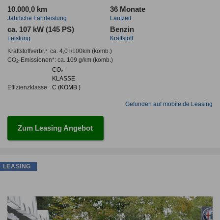
10.000,0 km
36 Monate
Jahrliche Fahrleistung
Laufzeit
ca. 107 kW (145 PS)
Benzin
Leistung
Kraftstoff
Kraftstoffverbr.¹:
ca. 4,0 l/100km
(komb.)
CO
-Emissionen*
:
ca. 109 g/km
(komb.)
2
CO₂-
KLASSE
Effizienzklasse:
C (KOMB.)
Gefunden auf mobile.de Leasing
Zum Leasing Angebot
LEASING