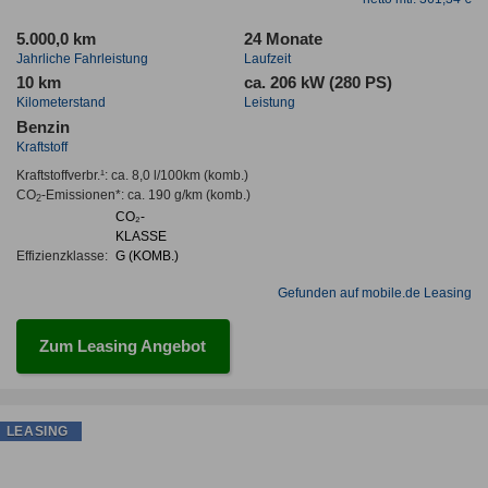
5.000,0 km
24 Monate
Jahrliche Fahrleistung
Laufzeit
10 km
ca. 206 kW (280 PS)
Kilometerstand
Leistung
Benzin
Kraftstoff
Kraftstoffverbr.¹:
ca. 8,0 l/100km
(komb.)
CO
-Emissionen*
:
ca. 190 g/km
(komb.)
2
CO₂-
KLASSE
Effizienzklasse:
G (KOMB.)
Gefunden auf mobile.de Leasing
Zum Leasing Angebot
LEASING