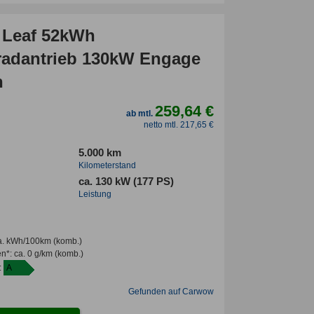
 Leaf 52kWh
radantrieb 130kW Engage
n
259,64 €
ab mtl.
netto mtl. 217,65 €
5.000 km
Kilometerstand
ca. 130 kW (177 PS)
Leistung
a. kWh/100km
(komb.)
en*
:
ca. 0 g/km
(komb.)
:
A
Gefunden auf Carwow