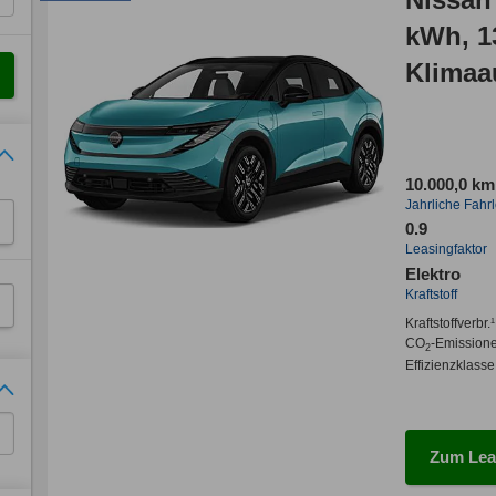
kWh, 1
Klimaa
View M
10.000,0 km
Jahrliche Fahr
0.9
Leasingfaktor
Elektro
Kraftstoff
Kraftstoffverbr.¹
CO
-Emission
2
Effizienzklasse
Zum Lea