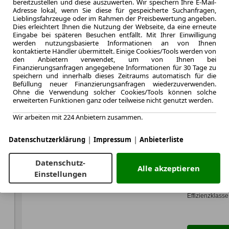
bereitzustellen und diese auszuwerten. Wir speichern Ihre E-Mail-
Adresse lokal, wenn Sie diese für gespeicherte Suchanfragen,
Lieblingsfahrzeuge oder im Rahmen der Preisbewertung angeben.
LEASING
Nissan
Dies erleichtert Ihnen die Nutzung der Webseite, da eine erneute
Eingabe bei späteren Besuchen entfällt. Mit Ihrer Einwilligung
Vorder
werden nutzungsbasierte Informationen an von Ihnen
kontaktierte Händler übermittelt. Einige Cookies/Tools werden von
5 Türe
den Anbietern verwendet, um von Ihnen bei
Finanzierungsanfragen angegebene Informationen für 30 Tage zu
speichern und innerhalb dieses Zeitraums automatisch für die
Befüllung neuer Finanzierungsanfragen wiederzuverwenden.
Ohne die Verwendung solcher Cookies/Tools können solche
erweiterten Funktionen ganz oder teilweise nicht genutzt werden.
48 Monate
Wir arbeiten mit 224 Anbietern zusammen.
Laufzeit
te
0.79
|
|
Datenschutzerklärung
Impressum
Anbieterliste
Leasingfaktor
Elektro
Datenschutz-
Kraftstoff
Alle akzeptieren
Einstellungen
Stromverbr.¹:
c
CO
-Emission
2
Effizienzklasse