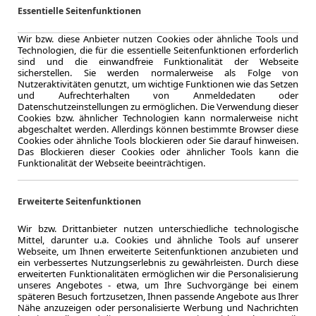
Nissan
Essentielle Seitenfunktionen
Vorder
Wir bzw. diese Anbieter nutzen Cookies oder ähnliche Tools und
5 Türe
Technologien, die für die essentielle Seitenfunktionen erforderlich
sind und die einwandfreie Funktionalität der Webseite
sicherstellen. Sie werden normalerweise als Folge von
Nutzeraktivitäten genutzt, um wichtige Funktionen wie das Setzen
und Aufrechterhalten von Anmeldedaten oder
Datenschutzeinstellungen zu ermöglichen. Die Verwendung dieser
Cookies bzw. ähnlicher Technologien kann normalerweise nicht
48 Monate
abgeschaltet werden. Allerdings können bestimmte Browser diese
Laufzeit
Cookies oder ähnliche Tools blockieren oder Sie darauf hinweisen.
0.76
Das Blockieren dieser Cookies oder ähnlicher Tools kann die
Leasingfaktor
Funktionalität der Webseite beeinträchtigen.
Elektro
Kraftstoff
Erweiterte Seitenfunktionen
Stromverbr.¹:
c
CO
-Emission
2
Wir bzw. Drittanbieter nutzen unterschiedliche technologische
Effizienzklasse
Mittel, darunter u.a. Cookies und ähnliche Tools auf unserer
Webseite, um Ihnen erweiterte Seitenfunktionen anzubieten und
ein verbessertes Nutzungserlebnis zu gewährleisten. Durch diese
erweiterten Funktionalitäten ermöglichen wir die Personalisierung
unseres Angebotes - etwa, um Ihre Suchvorgänge bei einem
Zum Lea
späteren Besuch fortzusetzen, Ihnen passende Angebote aus Ihrer
Nähe anzuzeigen oder personalisierte Werbung und Nachrichten