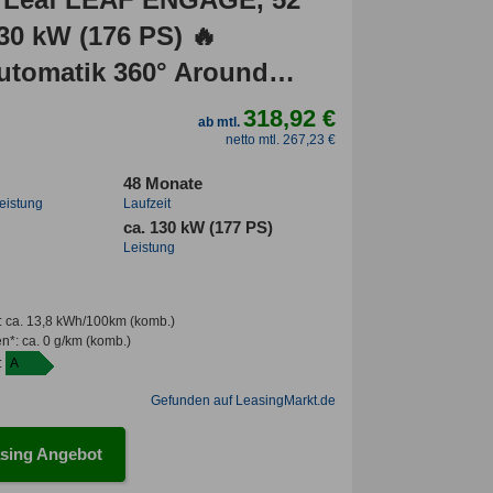
30 kW (176 PS) 🔥
utomatik 360° Around
onitor Top Ausgestattet🔥
318,92 €
ab mtl.
netto mtl. 267,23 €
48 Monate
leistung
Laufzeit
ca. 130 kW (177 PS)
Leistung
:
ca. 13,8 kWh/100km
(komb.)
en*
:
ca. 0 g/km
(komb.)
:
A
Gefunden auf LeasingMarkt.de
sing Angebot