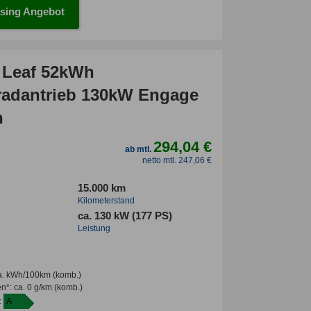
sing Angebot
 Leaf 52kWh
radantrieb 130kW Engage
n
294,04 €
ab mtl.
netto mtl. 247,06 €
15.000 km
Kilometerstand
ca. 130 kW (177 PS)
Leistung
a. kWh/100km
(komb.)
en*
:
ca. 0 g/km
(komb.)
:
A