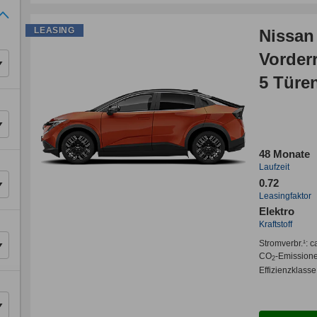
LEASING
Nissan
Vorder
5 Türe
48 Monate
Laufzeit
0.72
Leasingfaktor
Elektro
Kraftstoff
Stromverbr.¹:
c
CO
-Emission
2
Effizienzklasse