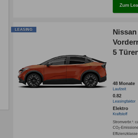
Zum Lea
LEASING
Nissan
Vorder
5 Türe
48 Monate
Laufzeit
0.82
Leasingfaktor
Elektro
Kraftstoff
Stromverbr.¹:
c
CO
-Emission
2
Effizienzklasse