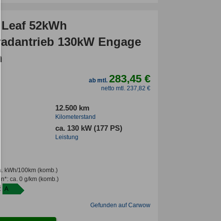
 Leaf 52kWh
radantrieb 130kW Engage
n
283,45 €
ab mtl.
netto mtl. 237,82 €
12.500 km
Kilometerstand
ca. 130 kW (177 PS)
Leistung
a. kWh/100km
(komb.)
en*
:
ca. 0 g/km
(komb.)
:
A
Gefunden auf Carwow