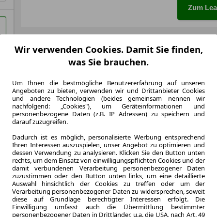
Zum Lea
LEASING
Nissan
Wir verwenden Cookies. Damit Sie finden,
was Sie brauchen.
Vorder
5 Türe
Um Ihnen die bestmögliche Benutzererfahrung auf unseren
Angeboten zu bieten, verwenden wir und Drittanbieter Cookies
und andere Technologien (beides gemeinsam nennen wir
nachfolgend: „Cookies"), um Geräteinformationen und
personenbezogene Daten (z.B. IP Adressen) zu speichern und
darauf zuzugreifen.
48 Monate
Dadurch ist es möglich, personalisierte Werbung entsprechend
Laufzeit
Ihren Interessen auszuspielen, unser Angebot zu optimieren und
0.74
dessen Verwendung zu analysieren. Klicken Sie den Button unten
Leasingfaktor
rechts, um dem Einsatz von einwilligungspflichten Cookies und der
damit verbundenen Verarbeitung personenbezogener Daten
Elektro
zuzustimmen oder den Button unten links, um eine detaillierte
Kraftstoff
Auswahl hinsichtlich der Cookies zu treffen oder um der
Verarbeitung personenbezogener Daten zu widersprechen, soweit
Stromverbr.¹:
c
diese auf Grundlage berechtigter Interessen erfolgt. Die
CO
-Emission
2
Einwilligung umfasst auch die Übermittlung bestimmter
Effizienzklasse
personenbezogener Daten in Drittländer, u.a. die USA, nach Art. 49