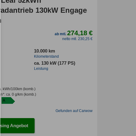
 Leaf 52kWh
radantrieb 130kW Engage
n
274,18 €
ab mtl.
netto mtl. 230,25 €
10.000 km
Kilometerstand
ca. 130 kW (177 PS)
Leistung
a. kWh/100km
(komb.)
en*
:
ca. 0 g/km
(komb.)
:
A
Gefunden auf Carwow
sing Angebot