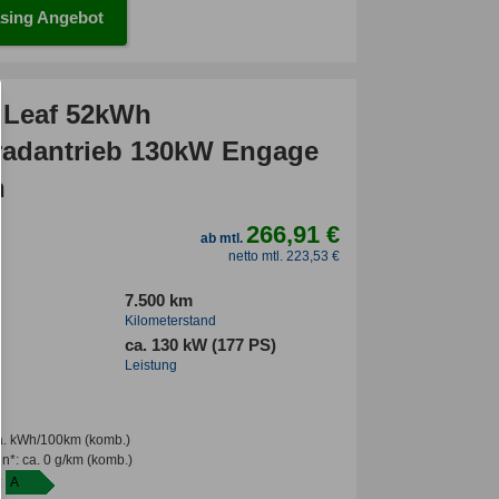
sing Angebot
 Leaf 52kWh
radantrieb 130kW Engage
n
266,91 €
ab mtl.
netto mtl. 223,53 €
7.500 km
Kilometerstand
ca. 130 kW (177 PS)
Leistung
a. kWh/100km
(komb.)
en*
:
ca. 0 g/km
(komb.)
:
A