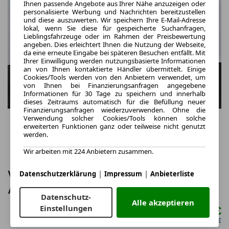
Ihnen passende Angebote aus Ihrer Nähe anzuzeigen oder
personalisierte Werbung und Nachrichten bereitzustellen
und diese auszuwerten. Wir speichern Ihre E-Mail-Adresse
lokal, wenn Sie diese für gespeicherte Suchanfragen,
Lieblingsfahrzeuge oder im Rahmen der Preisbewertung
angeben. Dies erleichtert Ihnen die Nutzung der Webseite,
da eine erneute Eingabe bei späteren Besuchen entfällt. Mit
Ihrer Einwilligung werden nutzungsbasierte Informationen
an von Ihnen kontaktierte Händler übermittelt. Einige
Cookies/Tools werden von den Anbietern verwendet, um
von Ihnen bei Finanzierungsanfragen angegebene
Informationen für 30 Tage zu speichern und innerhalb
dieses Zeitraums automatisch für die Befüllung neuer
Finanzierungsanfragen wiederzuverwenden. Ohne die
Verwendung solcher Cookies/Tools können solche
erweiterten Funktionen ganz oder teilweise nicht genutzt
werden.
Wir arbeiten mit 224 Anbietern zusammen.
|
|
Volkswagen Golf VIII Variant Life DSG
Datenschutzerklärung
Impressum
Anbieterliste
ACC NAVI PDC SHZ LED
Datenschutz-
Alle akzeptieren
Einstellungen
169,00 €
ab mtl.
netto mtl. 142,02 €