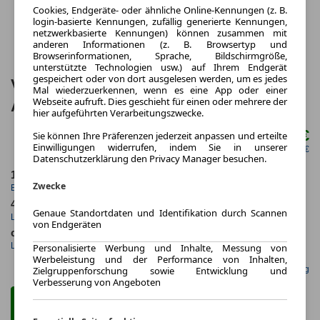
Cookies, Endgeräte- oder ähnliche Online-Kennungen (z. B.
login-basierte Kennungen, zufällig generierte Kennungen,
netzwerkbasierte Kennungen) können zusammen mit
anderen Informationen (z. B. Browsertyp und
Browserinformationen, Sprache, Bildschirmgröße,
unterstützte Technologien usw.) auf Ihrem Endgerät
gespeichert oder von dort ausgelesen werden, um es jedes
Volkswagen Golf VIII Variant Life DSG
Mal wiederzuerkennen, wenn es eine App oder einer
Webseite aufruft. Dies geschieht für einen oder mehrere der
ACC NAVI SHZ LED PDC
hier aufgeführten Verarbeitungszwecke.
169,00 €
Sie können Ihre Präferenzen jederzeit anpassen und erteilte
ab mtl.
Einwilligungen widerrufen, indem Sie in unserer
netto mtl. 142,02 €
Datenschutzerklärung den Privacy Manager besuchen.
10.2023
10.000,0 km
Zwecke
Erstzulassung
Jahrliche Fahrleistung
48 Monate
57 km
Genaue Standortdaten und Identifikation durch Scannen
Laufzeit
Kilometerstand
von Endgeräten
ca. 96 kW (130 PS)
Benzin
Leistung
Kraftstoff
Personalisierte Werbung und Inhalte, Messung von
Werbeleistung und der Performance von Inhalten,
Gefunden auf Null Leasing
Zielgruppenforschung sowie Entwicklung und
Verbesserung von Angeboten
Zum Leasing Angebot