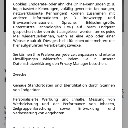
Cookies, Endgeräte- oder ähnliche Online-Kennungen (z. B.
login-basierte Kennungen, zufällig generierte Kennungen,
netzwerkbasierte Kennungen) können zusammen mit
anderen Informationen (z. B. Browsertyp und
Browserinformationen, Sprache, Bildschirmgröße,
unterstützte Technologien usw.) auf Ihrem Endgerät
gespeichert oder von dort ausgelesen werden, um es jedes
Mal wiederzuerkennen, wenn es eine App oder einer
Webseite aufruft. Dies geschieht für einen oder mehrere der
hier aufgeführten Verarbeitungszwecke.
Sie können Ihre Präferenzen jederzeit anpassen und erteilte
Einwilligungen widerrufen, indem Sie in unserer
Datenschutzerklärung den Privacy Manager besuchen.
Volkswagen Taigo 1.0 TSI LIFE NAVI
Zwecke
KAMERA APP-CON SITZHZ
Genaue Standortdaten und Identifikation durch Scannen
von Endgeräten
126,00 €
ab mtl.
netto mtl. 105,88 €
Personalisierte Werbung und Inhalte, Messung von
Werbeleistung und der Performance von Inhalten,
8.2025
10.000,0 km
Zielgruppenforschung sowie Entwicklung und
Verbesserung von Angeboten
Erstzulassung
Jahrliche Fahrleistung
24 Monate
4 km
Laufzeit
Kilometerstand