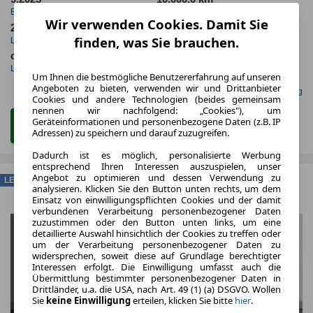
Erstzulassung
Jahrliche Fahrleistung
Wir verwenden Cookies. Damit Sie
24 Monate
22 km
finden, was Sie brauchen.
Laufzeit
Kilometerstand
ca. 85 kW (115 PS)
Benzin
Leistung
Kraftstoff
Um Ihnen die bestmögliche Benutzererfahrung auf unseren
Angeboten zu bieten, verwenden wir und Drittanbieter
Gefunden auf Null Leasing
Cookies und andere Technologien (beides gemeinsam
nennen wir nachfolgend: „Cookies"), um
Geräteinformationen und personenbezogene Daten (z.B. IP
Zum Leasing Angebot
Adressen) zu speichern und darauf zuzugreifen.
Dadurch ist es möglich, personalisierte Werbung
entsprechend Ihren Interessen auszuspielen, unser
Angebot zu optimieren und dessen Verwendung zu
LEASING
analysieren. Klicken Sie den Button unten rechts, um dem
Einsatz von einwilligungspflichten Cookies und der damit
verbundenen Verarbeitung personenbezogener Daten
zuzustimmen oder den Button unten links, um eine
detaillierte Auswahl hinsichtlich der Cookies zu treffen oder
um der Verarbeitung personenbezogener Daten zu
widersprechen, soweit diese auf Grundlage berechtigter
Interessen erfolgt. Die Einwilligung umfasst auch die
Übermittlung bestimmter personenbezogener Daten in
Drittländer, u.a. die USA, nach Art. 49 (1) (a) DSGVO. Wollen
Sie
keine Einwilligung
erteilen, klicken Sie bitte
hier
.