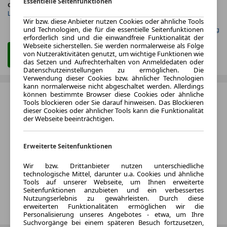
Essentielle Seitenfunktionen
ca. 85 kW (115 PS)
Benzin
Leistung
Kraftstoff
Wir bzw. diese Anbieter nutzen Cookies oder ähnliche Tools
und Technologien, die für die essentielle Seitenfunktionen
Gefunden auf Null Leasing
erforderlich sind und die einwandfreie Funktionalität der
Webseite sicherstellen. Sie werden normalerweise als Folge
von Nutzeraktivitäten genutzt, um wichtige Funktionen wie
Zum Leasing Angebot
das Setzen und Aufrechterhalten von Anmeldedaten oder
Datenschutzeinstellungen zu ermöglichen. Die
Verwendung dieser Cookies bzw. ähnlicher Technologien
kann normalerweise nicht abgeschaltet werden. Allerdings
können bestimmte Browser diese Cookies oder ähnliche
Tools blockieren oder Sie darauf hinweisen. Das Blockieren
dieser Cookies oder ähnlicher Tools kann die Funktionalität
der Webseite beeinträchtigen.
Erweiterte Seitenfunktionen
Wir bzw. Drittanbieter nutzen unterschiedliche
technologische Mittel, darunter u.a. Cookies und ähnliche
Tools auf unserer Webseite, um Ihnen erweiterte
Seitenfunktionen anzubieten und ein verbessertes
Nutzungserlebnis zu gewährleisten. Durch diese
erweiterten Funktionalitäten ermöglichen wir die
Personalisierung unseres Angebotes - etwa, um Ihre
Suchvorgänge bei einem späteren Besuch fortzusetzen,