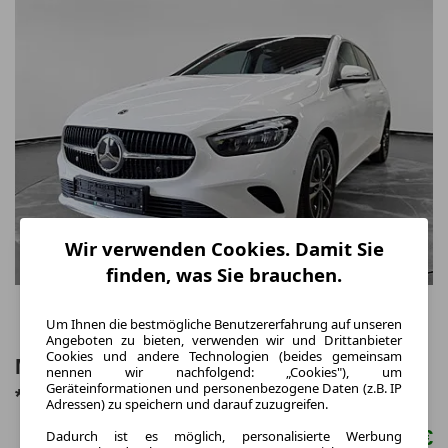
Wir verwenden Cookies. Damit Sie
finden, was Sie brauchen.
Um Ihnen die bestmögliche Benutzererfahrung auf unseren
Angeboten zu bieten, verwenden wir und Drittanbieter
Cookies und andere Technologien (beides gemeinsam
Mercedes-Benz B 250 e SHZ/NAVI/LED
nennen wir nachfolgend: „Cookies"), um
Geräteinformationen und personenbezogene Daten (z.B. IP
*SOFORT*
Adressen) zu speichern und darauf zuzugreifen.
339,00 €
Dadurch ist es möglich, personalisierte Werbung
ab mtl.