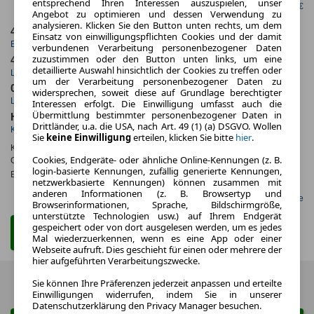
entsprechend Ihren Interessen auszuspielen, unser
netto mtl. 284,87 €
Angebot zu optimieren und dessen Verwendung zu
analysieren. Klicken Sie den Button unten rechts, um dem
4.2023
10.000,0 km
Einsatz von einwilligungspflichten Cookies und der damit
Erstzulassung
Jahrliche Fahrleistung
verbundenen Verarbeitung personenbezogener Daten
zuzustimmen oder den Button unten links, um eine
48 Monate
60.518 km
detaillierte Auswahl hinsichtlich der Cookies zu treffen oder
Laufzeit
Kilometerstand
um der Verarbeitung personenbezogener Daten zu
0.7
ca. 120 kW (163 PS)
widersprechen, soweit diese auf Grundlage berechtigter
Leasingfaktor
Leistung
Interessen erfolgt. Die Einwilligung umfasst auch die
Übermittlung bestimmter personenbezogener Daten in
Hybrid
Drittländer, u.a. die USA, nach Art. 49 (1) (a) DSGVO. Wollen
Kraftstoff
Sie
keine Einwilligung
erteilen, klicken Sie bitte
hier
.
Kraftstoffverbr.¹:
ca. 1,2 l/100km
(komb.)
Cookies, Endgeräte- oder ähnliche Online-Kennungen (z. B.
CO
-Emissionen*
:
ca. 28 g/km
(komb.)
2
login-basierte Kennungen, zufällig generierte Kennungen,
Effizienzklasse:
B
netzwerkbasierte Kennungen) können zusammen mit
anderen Informationen (z. B. Browsertyp und
Gefunden auf LeasingMarkt.de
Browserinformationen, Sprache, Bildschirmgröße,
unterstützte Technologien usw.) auf Ihrem Endgerät
gespeichert oder von dort ausgelesen werden, um es jedes
Zum Leasing Angebot
Mal wiederzuerkennen, wenn es eine App oder einer
Webseite aufruft. Dies geschieht für einen oder mehrere der
hier aufgeführten Verarbeitungszwecke.
Sie können Ihre Präferenzen jederzeit anpassen und erteilte
Zurück
1 von 1
Weiter
Einwilligungen widerrufen, indem Sie in unserer
Datenschutzerklärung den Privacy Manager besuchen.