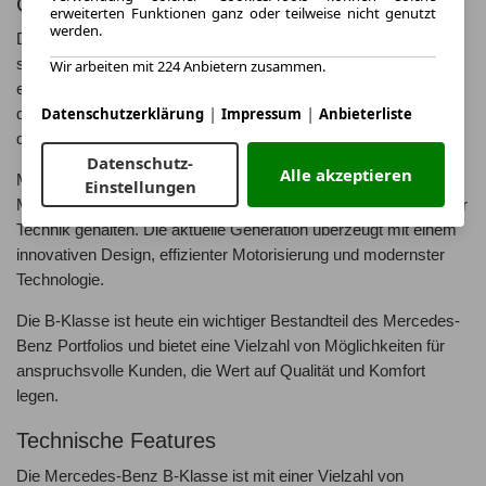
Geschichte des Mercedes-Benz B-Klasse
erweiterten Funktionen ganz oder teilweise nicht genutzt
werden.
Die B-Klasse wurde erstmals im Jahr 2005 vorgestellt und hat
sich seitdem zu einem beliebten Modell in der Kompaktklasse
Wir arbeiten mit 224 Anbietern zusammen.
entwickelt. Ursprünglich als kompakter Van konzipiert, hat sich
|
|
Datenschutzerklärung
Impressum
Anbieterliste
die B-Klasse im Laufe der Jahre zu einem modernen und
dynamischen Fahrzeug weiterentwickelt.
Datenschutz-
Alle akzeptieren
Mit kontinuierlichen Updates und Verbesserungen hat
Einstellungen
Mercedes-Benz die B-Klasse stets auf dem neuesten Stand der
Technik gehalten. Die aktuelle Generation überzeugt mit einem
innovativen Design, effizienter Motorisierung und modernster
Technologie.
Die B-Klasse ist heute ein wichtiger Bestandteil des Mercedes-
Benz Portfolios und bietet eine Vielzahl von Möglichkeiten für
anspruchsvolle Kunden, die Wert auf Qualität und Komfort
legen.
Technische Features
Die Mercedes-Benz B-Klasse ist mit einer Vielzahl von