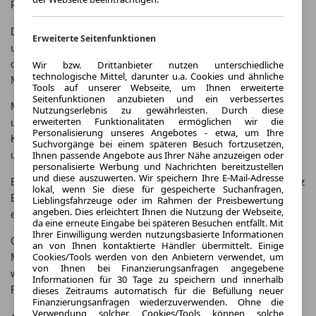
Passagiere.
Die B-Klasse kombiniert das Beste aus einem Kompaktwagen
Erweiterte Seitenfunktionen
und einem Van und bietet somit ausreichend Platz für Familien
oder längere Reisen. Ihr dynamisches Design und die effiziente
Wir bzw. Drittanbieter nutzen unterschiedliche
technologische Mittel, darunter u.a. Cookies und ähnliche
Motorisierung machen sie zu einem idealen Begleiter im Alltag.
Tools auf unserer Webseite, um Ihnen erweiterte
Seitenfunktionen anzubieten und ein verbessertes
Mit einer umfangreichen Ausstattung an Assistenzsystemen
Nutzungserlebnis zu gewährleisten. Durch diese
erweiterten Funktionalitäten ermöglichen wir die
und Infotainment-Optionen setzt die B-Klasse Maßstäbe in ihrer
Personalisierung unseres Angebotes - etwa, um Ihre
Klasse. Sie überzeugt zudem mit einem agilen Fahrverhalten
Suchvorgänge bei einem späteren Besuch fortzusetzen,
Ihnen passende Angebote aus Ihrer Nähe anzuzeigen oder
und einem hohen Maß an Sicherheit.
personalisierte Werbung und Nachrichten bereitzustellen
und diese auszuwerten. Wir speichern Ihre E-Mail-Adresse
Entdecken Sie die vielfältigen Möglichkeiten der Mercedes-Benz
lokal, wenn Sie diese für gespeicherte Suchanfragen,
B-Klasse und genießen Sie ein modernes Fahrerlebnis mit
Lieblingsfahrzeuge oder im Rahmen der Preisbewertung
angeben. Dies erleichtert Ihnen die Nutzung der Webseite,
einem Hauch von Luxus.
da eine erneute Eingabe bei späteren Besuchen entfällt. Mit
Ihrer Einwilligung werden nutzungsbasierte Informationen
Ob Kauf oder Leasing - die B-Klasse bietet individuelle
an von Ihnen kontaktierte Händler übermittelt. Einige
Cookies/Tools werden von den Anbietern verwendet, um
Möglichkeiten, um Ihren persönlichen Bedürfnissen gerecht zu
von Ihnen bei Finanzierungsanfragen angegebene
werden. Erfahren Sie mehr über die Geschichte, technischen
Informationen für 30 Tage zu speichern und innerhalb
Features und den Kaufpreis der Mercedes-Benz B-Klasse.
dieses Zeitraums automatisch für die Befüllung neuer
Finanzierungsanfragen wiederzuverwenden. Ohne die
Verwendung solcher Cookies/Tools können solche