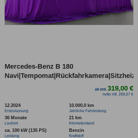
Mercedes-Benz B 180
Navi|Tempomat|Rückfahrkamera|Sitzheiz
319,00 €
ab mtl.
netto mtl. 268,07 €
12.2024
10.000,0 km
Erstzulassung
Jahrliche Fahrleistung
36 Monate
21 km
Laufzeit
Kilometerstand
ca. 100 kW (135 PS)
Benzin
Leistung
Kraftstoff