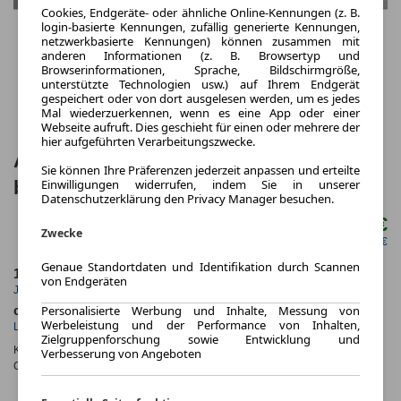
Cookies, Endgeräte- oder ähnliche Online-Kennungen (z. B.
login-basierte Kennungen, zufällig generierte Kennungen,
netzwerkbasierte Kennungen) können zusammen mit
anderen Informationen (z. B. Browsertyp und
Browserinformationen, Sprache, Bildschirmgröße,
unterstützte Technologien usw.) auf Ihrem Endgerät
gespeichert oder von dort ausgelesen werden, um es jedes
Mal wiederzuerkennen, wenn es eine App oder einer
Webseite aufruft. Dies geschieht für einen oder mehrere der
hier aufgeführten Verarbeitungszwecke.
Audi e-tron Q6 Sportback S line
Sie können Ihre Präferenzen jederzeit anpassen und erteilte
Einwilligungen widerrufen, indem Sie in unserer
business e-tron quatt
Datenschutzerklärung den Privacy Manager besuchen.
862,00 €
ab mtl.
Zwecke
netto mtl. 724,37 €
Genaue Standortdaten und Identifikation durch Scannen
10.000,0 km
48 Monate
von Endgeräten
Jahrliche Fahrleistung
Laufzeit
Personalisierte Werbung und Inhalte, Messung von
ca. 315 kW (428 PS)
Elektro
Werbeleistung und der Performance von Inhalten,
Leistung
Kraftstoff
Zielgruppenforschung sowie Entwicklung und
Kraftstoffverbr.¹:
ca. 17,0 kWh/100km
(komb.)
Verbesserung von Angeboten
CO
-Emissionen*
:
ca. 0 g/km
(komb.)
2
CO₂-
KLASSE