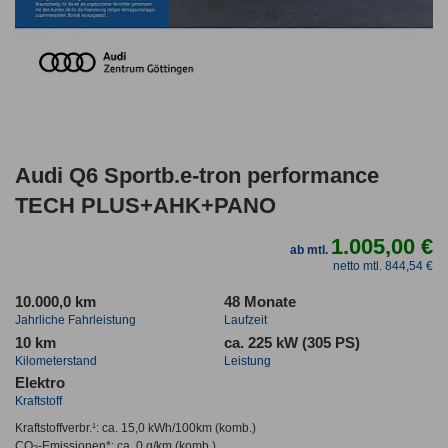
Audi Q6 Sportb.e-tron performance
TECH PLUS+AHK+PANO
1.005,00 €
ab mtl.
netto mtl. 844,54 €
10.000,0 km
48 Monate
Jahrliche Fahrleistung
Laufzeit
10 km
ca. 225 kW (305 PS)
Kilometerstand
Leistung
Elektro
Kraftstoff
Kraftstoffverbr.¹:
ca. 15,0 kWh/100km
(komb.)
CO
-Emissionen*
:
ca. 0 g/km
(komb.)