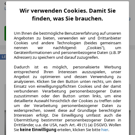
ca. 230 kW (312 PS)
Elektro
Leistung
Kraftstoff
Wir verwenden Cookies. Damit Sie
finden, was Sie brauchen.
Gefunden auf mobile.de Leasing
Um Ihnen die bestmögliche Benutzererfahrung auf unseren
Zum Leasing Angebot
Angeboten zu bieten, verwenden wir und Drittanbieter
Cookies und andere Technologien (beides gemeinsam
nennen wir nachfolgend: „Cookies"), um
Geräteinformationen und personenbezogene Daten (z.B. IP
Adressen) zu speichern und darauf zuzugreifen.
LEASING
Dadurch ist es möglich, personalisierte Werbung
entsprechend Ihren Interessen auszuspielen, unser
Angebot zu optimieren und dessen Verwendung zu
analysieren. Klicken Sie den Button unten rechts, um dem
Einsatz von einwilligungspflichten Cookies und der damit
verbundenen Verarbeitung personenbezogener Daten
zuzustimmen oder den Button unten links, um eine
detaillierte Auswahl hinsichtlich der Cookies zu treffen oder
um der Verarbeitung personenbezogener Daten zu
widersprechen, soweit diese auf Grundlage berechtigter
Interessen erfolgt. Die Einwilligung umfasst auch die
Übermittlung bestimmter personenbezogener Daten in
Drittländer, u.a. die USA, nach Art. 49 (1) (a) DSGVO. Wollen
Sie
keine Einwilligung
erteilen, klicken Sie bitte
hier
.