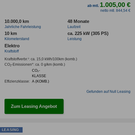
1.005,00 €
ab mtl.
netto mtl. 844,54 €
10.000,0 km
48 Monate
Jahrliche Fahrleistung
Laufzeit
10 km
ca. 225 kW (305 PS)
Kilometerstand
Leistung
Elektro
Kraftstoff
Kraftstoffverbr.¹:
ca. 15,0 kWh/100km
(komb.)
CO
-Emissionen*
:
ca. 0 g/km
(komb.)
2
CO₂-
KLASSE
Effizienzklasse:
A (KOMB.)
Gefunden auf Null Leasing
Zum Leasing Angebot
LEASING