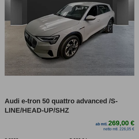
Audi e-tron 50 quattro advanced /S-
LINE/HEAD-UP/SHZ
269,00 €
ab mtl.
netto mtl. 226,05 €