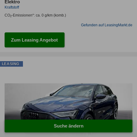
Elektro
Kraftstoff
CO
-Emissionen*
:
ca. 0 g/km
(komb.)
2
Gefunden auf LeasingMarkt.de
Zum Leasing Angebot
LEASING
Suche ändern