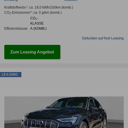
Kraftstoffverbr.¹:
ca. 18,0 kWh/100km
(komb.)
CO
-Emissionen*
:
ca. 0 g/km
(komb.)
2
CO₂-
KLASSE
Effizienzklasse:
A (KOMB.)
Gefunden auf Null Leasing
Zum Leasing Angebot
LEASING