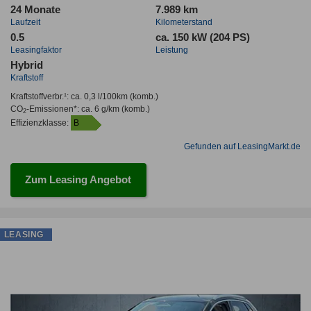
24 Monate
7.989 km
Laufzeit
Kilometerstand
0.5
ca. 150 kW (204 PS)
Leasingfaktor
Leistung
Hybrid
Kraftstoff
Kraftstoffverbr.¹:
ca. 0,3 l/100km
(komb.)
CO
-Emissionen*
:
ca. 6 g/km
(komb.)
2
Effizienzklasse:
B
Gefunden auf LeasingMarkt.de
Zum Leasing Angebot
LEASING