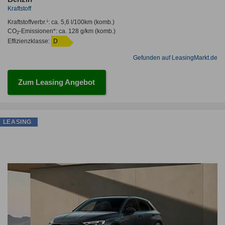
Kraftstoff
Kraftstoffverbr.¹:
ca. 5,6 l/100km
(komb.)
CO
-Emissionen*
:
ca. 128 g/km
(komb.)
2
Effizienzklasse:
D
Gefunden auf LeasingMarkt.de
Zum Leasing Angebot
LEASING