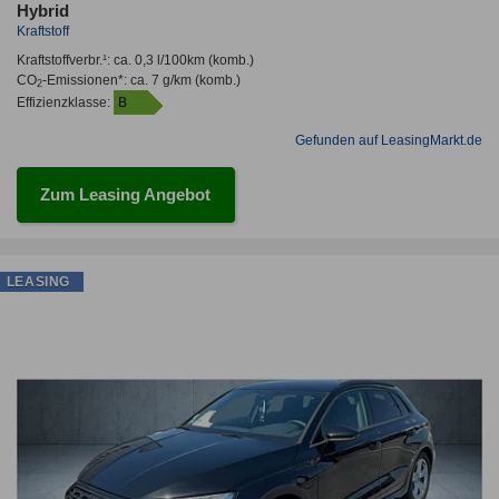
Hybrid
Kraftstoff
Kraftstoffverbr.¹:
ca. 0,3 l/100km
(komb.)
CO
-Emissionen*
:
ca. 7 g/km
(komb.)
2
Effizienzklasse:
B
Gefunden auf LeasingMarkt.de
Zum Leasing Angebot
LEASING