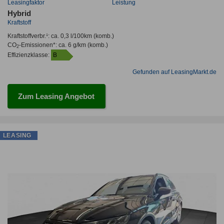
Leasingfaktor
Leistung
Hybrid
Kraftstoff
Kraftstoffverbr.¹:
ca. 0,3 l/100km
(komb.)
CO
-Emissionen*
:
ca. 6 g/km
(komb.)
2
Effizienzklasse:
B
Gefunden auf LeasingMarkt.de
Zum Leasing Angebot
LEASING