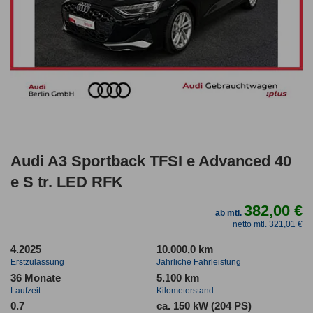
Audi A3 Sportback TFSI e Advanced 40
e S tr. LED RFK
382,00 €
ab mtl.
netto mtl. 321,01 €
4.2025
10.000,0 km
Erstzulassung
Jahrliche Fahrleistung
36 Monate
5.100 km
Laufzeit
Kilometerstand
0.7
ca. 150 kW (204 PS)