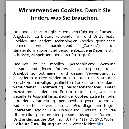
Wir verwenden Cookies. Damit Sie
finden, was Sie brauchen.
Um Ihnen die bestmögliche Benutzererfahrung auf unseren
Angeboten zu bieten, verwenden wir und Drittanbieter
Cookies und andere Technologien (beides gemeinsam
nennen wir nachfolgend: „Cookies"), um
Geräteinformationen und personenbezogene Daten (z.B. IP
Adressen) zu speichern und darauf zuzugreifen.
Dadurch ist es möglich, personalisierte Werbung
entsprechend Ihren Interessen auszuspielen, unser
Angebot zu optimieren und dessen Verwendung zu
analysieren. Klicken Sie den Button unten rechts, um dem
Einsatz von einwilligungspflichten Cookies und der damit
verbundenen Verarbeitung personenbezogener Daten
Audi A3 allstreet TFSI e S tr. LED 18
zuzustimmen oder den Button unten links, um eine
detaillierte Auswahl hinsichtlich der Cookies zu treffen oder
AHK 360 ACC FLA
um der Verarbeitung personenbezogener Daten zu
widersprechen, soweit diese auf Grundlage berechtigter
308,00 €
Interessen erfolgt. Die Einwilligung umfasst auch die
ab mtl.
Übermittlung bestimmter personenbezogener Daten in
netto mtl. 258,82 €
Drittländer, u.a. die USA, nach Art. 49 (1) (a) DSGVO. Wollen
Sie
keine Einwilligung
erteilen, klicken Sie bitte
hier
.
10.2025
10.000,0 km