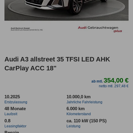
Audi A3 allstreet 35 TFSI LED AHK
CarPlay ACC 18"
354,00 €
ab mtl.
netto mtl. 297,48 €
10.2025
10.000,0 km
Erstzulassung
Jahrliche Fahrleistung
48 Monate
6.000 km
Laufzeit
Kilometerstand
0.8
ca. 110 kW (150 PS)
Leasingfaktor
Leistung
Benzin