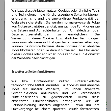
Essentielle Seitenfunktionen
Wir bzw. diese Anbieter nutzen Cookies oder ähnliche Tools
und Technologien, die für die essentielle Seitenfunktionen
erforderlich sind und die einwandfreie Funktionalität der
Webseite sicherstellen. Sie werden normalerweise als Folge
von Nutzeraktivitäten genutzt, um wichtige Funktionen wie
das Setzen und Aufrechterhalten von Anmeldedaten oder
Datenschutzeinstellungen zu ermöglichen. Die
Verwendung dieser Cookies bzw. ähnlicher Technologien
kann normalerweise nicht abgeschaltet werden. Allerdings
können bestimmte Browser diese Cookies oder ähnliche
Tools blockieren oder Sie darauf hinweisen. Das Blockieren
dieser Cookies oder ähnlicher Tools kann die Funktionalität
der Webseite beeinträchtigen.
Erweiterte Seitenfunktionen
Wir bzw. Drittanbieter nutzen unterschiedliche
technologische Mittel, darunter u.a. Cookies und ähnliche
Audi A3 allstreet TFSI e S tr. LED ACC
Tools auf unserer Webseite, um Ihnen erweiterte
Cam FLA elSitz
Seitenfunktionen anzubieten und ein verbessertes
Nutzungserlebnis zu gewährleisten. Durch diese
erweiterten Funktionalitäten ermöglichen wir die
298,00 €
ab mtl.
Personalisierung unseres Angebotes - etwa, um Ihre
netto mtl. 250,42 €
Suchvorgänge bei einem späteren Besuch fortzusetzen,