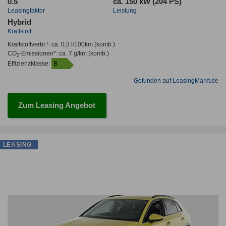
0.5
ca. 150 kW (204 PS)
Leasingfaktor
Leistung
Hybrid
Kraftstoff
Kraftstoffverbr.¹:
ca. 0,3 l/100km
(komb.)
CO
-Emissionen*
:
ca. 7 g/km
(komb.)
2
Effizienzklasse:
B
Gefunden auf LeasingMarkt.de
Zum Leasing Angebot
LEASING