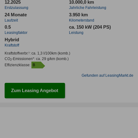
12.2025
10.000,0 km
Erstzulassung
Jahrliche Fahrleistung
24 Monate
3.950 km
Laufzeit
Kilometerstand
0.5
ca. 150 kW (204 PS)
Leasingfaktor
Leistung
Hybrid
Kraftstoff
Kraftstoffverbr.¹:
ca. 1,3 l/100km
(komb.)
CO
-Emissionen*
:
ca. 29 g/km
(komb.)
2
Effizienzklasse:
B
Gefunden auf LeasingMarkt.de
Zum Leasing Angebot