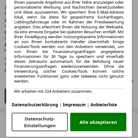
Ihnen passende Angebote aus Ihrer Nähe anzuzeigen oder
personalisierte Werbung und Nachrichten bereitzustellen
10.2025
10.000,0 km
und diese auszuwerten. Wir speichern Ihre E-Mail-Adresse
Erstzulassung
Jahrliche Fahrleistung
lokal, wenn Sie diese für gespeicherte Suchanfragen,
24 Monate
6.635 km
Lieblingsfahrzeuge oder im Rahmen der Preisbewertung
Laufzeit
Kilometerstand
angeben. Dies erleichtert Ihnen die Nutzung der Webseite,
da eine erneute Eingabe bei späteren Besuchen entfällt. Mit
0.6
ca. 150 kW (204 PS)
Ihrer Einwilligung werden nutzungsbasierte Informationen
Leasingfaktor
Leistung
an von Ihnen kontaktierte Händler übermittelt. Einige
Hybrid
Cookies/Tools werden von den Anbietern verwendet, um
Kraftstoff
von Ihnen bei Finanzierungsanfragen angegebene
Informationen für 30 Tage zu speichern und innerhalb
Kraftstoffverbr.¹:
ca. 0,3 l/100km
(komb.)
dieses Zeitraums automatisch für die Befüllung neuer
CO
-Emissionen*
:
ca. 6 g/km
(komb.)
Finanzierungsanfragen wiederzuverwenden. Ohne die
2
Effizienzklasse:
B
Verwendung solcher Cookies/Tools können solche
erweiterten Funktionen ganz oder teilweise nicht genutzt
werden.
Gefunden auf LeasingMarkt.de
Wir arbeiten mit 224 Anbietern zusammen.
Zum Leasing Angebot
|
|
Datenschutzerklärung
Impressum
Anbieterliste
Datenschutz-
Alle akzeptieren
Einstellungen