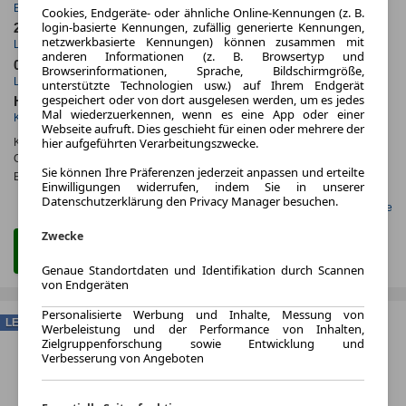
Erstzulassung
Jahrliche Fahrleistung
Cookies, Endgeräte- oder ähnliche Online-Kennungen (z. B.
login-basierte Kennungen, zufällig generierte Kennungen,
24 Monate
5.706 km
netzwerkbasierte Kennungen) können zusammen mit
Laufzeit
Kilometerstand
anderen Informationen (z. B. Browsertyp und
0.5
ca. 150 kW (204 PS)
Browserinformationen, Sprache, Bildschirmgröße,
Leasingfaktor
Leistung
unterstützte Technologien usw.) auf Ihrem Endgerät
gespeichert oder von dort ausgelesen werden, um es jedes
Hybrid
Mal wiederzuerkennen, wenn es eine App oder einer
Kraftstoff
Webseite aufruft. Dies geschieht für einen oder mehrere der
hier aufgeführten Verarbeitungszwecke.
Kraftstoffverbr.¹:
ca. 0,3 l/100km
(komb.)
CO
-Emissionen*
:
ca. 7 g/km
(komb.)
2
Sie können Ihre Präferenzen jederzeit anpassen und erteilte
Effizienzklasse:
B
Einwilligungen widerrufen, indem Sie in unserer
Datenschutzerklärung den Privacy Manager besuchen.
Gefunden auf LeasingMarkt.de
Zwecke
Zum Leasing Angebot
Genaue Standortdaten und Identifikation durch Scannen
von Endgeräten
Personalisierte Werbung und Inhalte, Messung von
LEASING
Werbeleistung und der Performance von Inhalten,
Zielgruppenforschung sowie Entwicklung und
Verbesserung von Angeboten