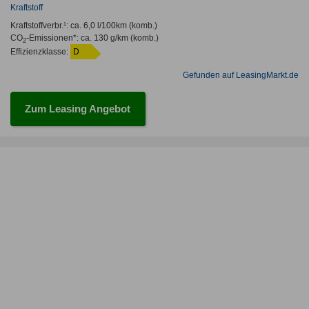
Kraftstoff
Kraftstoffverbr.¹:
ca. 6,0 l/100km
(komb.)
CO
-Emissionen*
:
ca. 130 g/km
(komb.)
2
Effizienzklasse:
D
Gefunden auf LeasingMarkt.de
Zum Leasing Angebot