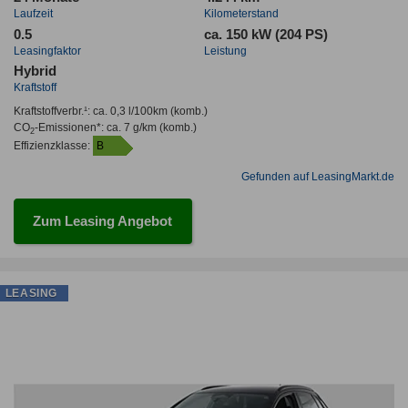
Laufzeit
Kilometerstand
0.5
ca. 150 kW (204 PS)
Leasingfaktor
Leistung
Hybrid
Kraftstoff
Kraftstoffverbr.¹:
ca. 0,3 l/100km
(komb.)
CO
-Emissionen*
:
ca. 7 g/km
(komb.)
2
Effizienzklasse:
B
Gefunden auf LeasingMarkt.de
Zum Leasing Angebot
LEASING