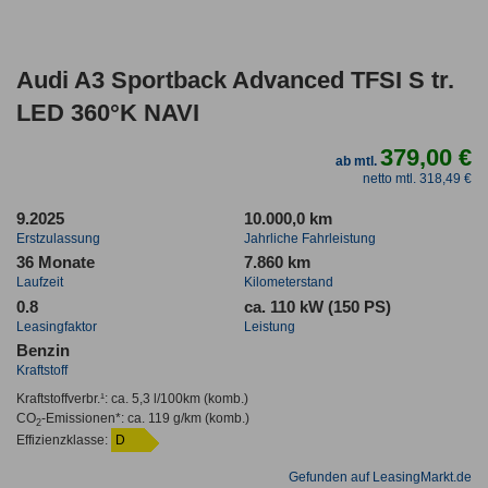
Audi A3 Sportback Advanced TFSI S tr.
LED 360°K NAVI
379,00 €
ab mtl.
netto mtl. 318,49 €
9.2025
10.000,0 km
Erstzulassung
Jahrliche Fahrleistung
36 Monate
7.860 km
Laufzeit
Kilometerstand
0.8
ca. 110 kW (150 PS)
Leasingfaktor
Leistung
Benzin
Kraftstoff
Kraftstoffverbr.¹:
ca. 5,3 l/100km
(komb.)
CO
-Emissionen*
:
ca. 119 g/km
(komb.)
2
Effizienzklasse:
D
Gefunden auf LeasingMarkt.de