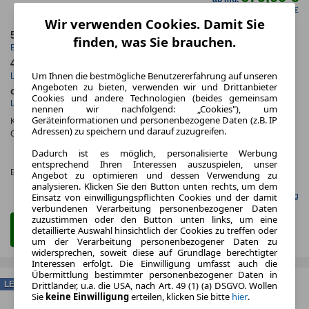
netto mtl. 570,59 €
Wir verwenden Cookies. Damit Sie
5.2026
10.000,0 km
finden, was Sie brauchen.
Erstzulassung
Jahrliche Fahrleistung
48 Monate
29 km
Um Ihnen die bestmögliche Benutzererfahrung auf unseren
Laufzeit
Kilometerstand
Angeboten zu bieten, verwenden wir und Drittanbieter
ca. 294 kW (399 PS)
Benzin
Cookies und andere Technologien (beides gemeinsam
Leistung
Kraftstoff
nennen wir nachfolgend: „Cookies"), um
Geräteinformationen und personenbezogene Daten (z.B. IP
Kraftstoffverbr.¹:
ca. 9,0 l/100km
(komb.)
Adressen) zu speichern und darauf zuzugreifen.
CO
-Emissionen*
:
ca. 212 g/km
(komb.)
2
CO₂-
Dadurch ist es möglich, personalisierte Werbung
KLASSE
entsprechend Ihren Interessen auszuspielen, unser
Effizienzklasse:
G (KOMB.)
Angebot zu optimieren und dessen Verwendung zu
analysieren. Klicken Sie den Button unten rechts, um dem
Einsatz von einwilligungspflichten Cookies und der damit
Gefunden auf Null Leasing
verbundenen Verarbeitung personenbezogener Daten
zuzustimmen oder den Button unten links, um eine
Zum Leasing Angebot
detaillierte Auswahl hinsichtlich der Cookies zu treffen oder
um der Verarbeitung personenbezogener Daten zu
widersprechen, soweit diese auf Grundlage berechtigter
Interessen erfolgt. Die Einwilligung umfasst auch die
Übermittlung bestimmter personenbezogener Daten in
LEASING
Drittländer, u.a. die USA, nach Art. 49 (1) (a) DSGVO. Wollen
Sie
keine Einwilligung
erteilen, klicken Sie bitte
hier
.