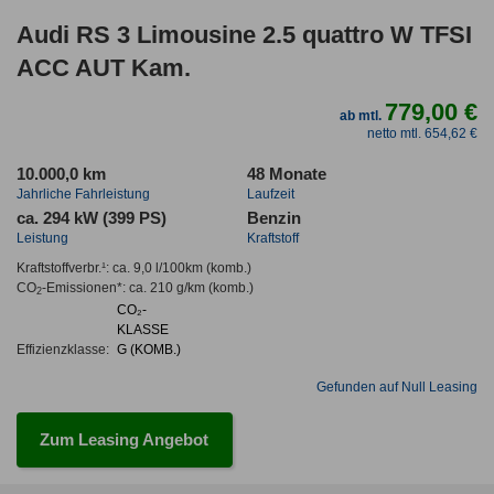
Audi RS 3 Limousine 2.5 quattro W TFSI
ACC AUT Kam.
779,00 €
ab mtl.
netto mtl. 654,62 €
10.000,0 km
48 Monate
Jahrliche Fahrleistung
Laufzeit
ca. 294 kW (399 PS)
Benzin
Leistung
Kraftstoff
Kraftstoffverbr.¹:
ca. 9,0 l/100km
(komb.)
CO
-Emissionen*
:
ca. 210 g/km
(komb.)
2
CO₂-
KLASSE
Effizienzklasse:
G (KOMB.)
Gefunden auf Null Leasing
Zum Leasing Angebot