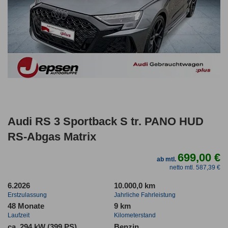
Audi RS 3 Sportback S tr. PANO HUD
RS-Abgas Matrix
699,00 €
ab mtl.
netto mtl. 587,39 €
6.2026
10.000,0 km
Erstzulassung
Jahrliche Fahrleistung
48 Monate
9 km
Laufzeit
Kilometerstand
ca. 294 kW (399 PS)
Benzin