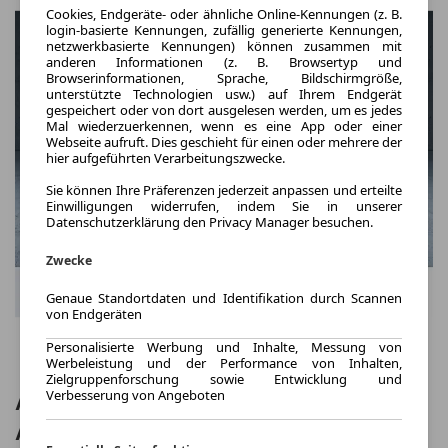
Cookies, Endgeräte- oder ähnliche Online-Kennungen (z. B.
login-basierte Kennungen, zufällig generierte Kennungen,
netzwerkbasierte Kennungen) können zusammen mit
anderen Informationen (z. B. Browsertyp und
Browserinformationen, Sprache, Bildschirmgröße,
unterstützte Technologien usw.) auf Ihrem Endgerät
gespeichert oder von dort ausgelesen werden, um es jedes
Mal wiederzuerkennen, wenn es eine App oder einer
Webseite aufruft. Dies geschieht für einen oder mehrere der
hier aufgeführten Verarbeitungszwecke.
Sie können Ihre Präferenzen jederzeit anpassen und erteilte
Einwilligungen widerrufen, indem Sie in unserer
Datenschutzerklärung den Privacy Manager besuchen.
Zwecke
Genaue Standortdaten und Identifikation durch Scannen
von Endgeräten
Personalisierte Werbung und Inhalte, Messung von
Werbeleistung und der Performance von Inhalten,
Zielgruppenforschung sowie Entwicklung und
Verbesserung von Angeboten
Audi RS 3 Sportback S tr. Vmax280 RS-
Abgas PANO HUD