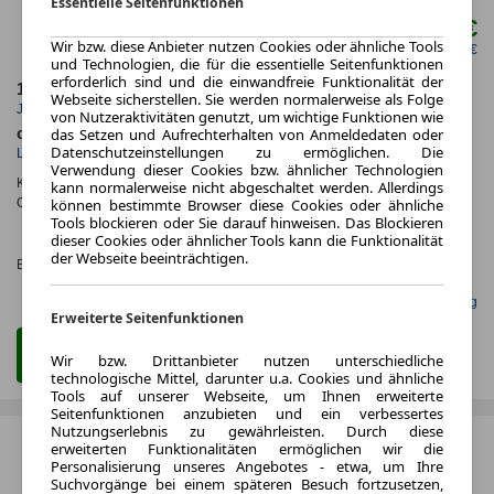
Essentielle Seitenfunktionen
688,00 €
ab mtl.
Wir bzw. diese Anbieter nutzen Cookies oder ähnliche Tools
netto mtl. 578,15 €
und Technologien, die für die essentielle Seitenfunktionen
erforderlich sind und die einwandfreie Funktionalität der
10.000,0 km
48 Monate
Webseite sicherstellen. Sie werden normalerweise als Folge
Jahrliche Fahrleistung
Laufzeit
von Nutzeraktivitäten genutzt, um wichtige Funktionen wie
das Setzen und Aufrechterhalten von Anmeldedaten oder
ca. 294 kW (399 PS)
Benzin
Datenschutzeinstellungen zu ermöglichen. Die
Leistung
Kraftstoff
Verwendung dieser Cookies bzw. ähnlicher Technologien
Kraftstoffverbr.¹:
ca. 9,0 l/100km
(komb.)
kann normalerweise nicht abgeschaltet werden. Allerdings
können bestimmte Browser diese Cookies oder ähnliche
CO
-Emissionen*
:
ca. 213 g/km
(komb.)
2
Tools blockieren oder Sie darauf hinweisen. Das Blockieren
CO₂-
dieser Cookies oder ähnlicher Tools kann die Funktionalität
KLASSE
der Webseite beeinträchtigen.
Effizienzklasse:
G (KOMB.)
Gefunden auf Null Leasing
Erweiterte Seitenfunktionen
Zum Leasing Angebot
Wir bzw. Drittanbieter nutzen unterschiedliche
technologische Mittel, darunter u.a. Cookies und ähnliche
Tools auf unserer Webseite, um Ihnen erweiterte
Seitenfunktionen anzubieten und ein verbessertes
Nutzungserlebnis zu gewährleisten. Durch diese
erweiterten Funktionalitäten ermöglichen wir die
Personalisierung unseres Angebotes - etwa, um Ihre
Suchvorgänge bei einem späteren Besuch fortzusetzen,