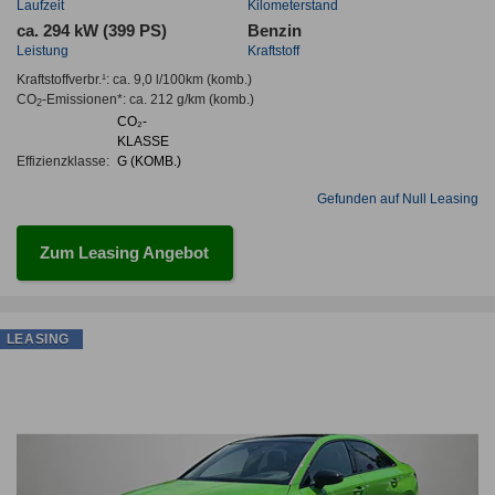
Laufzeit
Kilometerstand
ca. 294 kW (399 PS)
Benzin
Leistung
Kraftstoff
Kraftstoffverbr.¹:
ca. 9,0 l/100km
(komb.)
CO
-Emissionen*
:
ca. 212 g/km
(komb.)
2
CO₂-
KLASSE
Effizienzklasse:
G (KOMB.)
Gefunden auf Null Leasing
Zum Leasing Angebot
LEASING