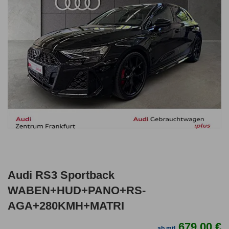
Audi RS3 Sportback
WABEN+HUD+PANO+RS-
AGA+280KMH+MATRI
679,00 €
ab mtl.