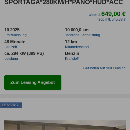
SPORTAGA*280KM/H*PANO*HUD*ACC
649,00 €
ab mtl.
netto mtl. 545,38 €
10.2025
10.000,0 km
Erstzulassung
Jahrliche Fahrleistung
48 Monate
12 km
Laufzeit
Kilometerstand
ca. 294 kW (399 PS)
Benzin
Leistung
Kraftstoff
Gefunden auf Null Leasing
Zum Leasing Angebot
LEASING