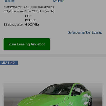
Leistung
Kraftstoff
Kraftstoffverbr.¹:
ca. 9,0 l/100km
(komb.)
CO
-Emissionen*
:
ca. 213 g/km
(komb.)
2
CO₂-
KLASSE
Effizienzklasse:
G (KOMB.)
Gefunden auf Null Leasing
Zum Leasing Angebot
LEASING