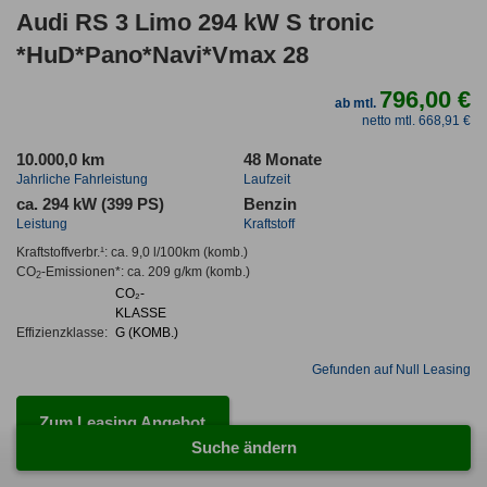
Audi RS 3 Limo 294 kW S tronic
*HuD*Pano*Navi*Vmax 28
796,00 €
ab mtl.
netto mtl. 668,91 €
10.000,0 km
48 Monate
Jahrliche Fahrleistung
Laufzeit
ca. 294 kW (399 PS)
Benzin
Leistung
Kraftstoff
Kraftstoffverbr.¹:
ca. 9,0 l/100km
(komb.)
CO
-Emissionen*
:
ca. 209 g/km
(komb.)
2
CO₂-
KLASSE
Effizienzklasse:
G (KOMB.)
Gefunden auf Null Leasing
Zum Leasing Angebot
Suche ändern