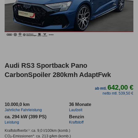
Audi RS3 Sportback Pano
CarbonSpoiler 280kmh AdaptFwk
642,00 €
ab mtl.
netto mtl. 539,50 €
10.000,0 km
36 Monate
Jahrliche Fahrleistung
Laufzeit
ca. 294 kW (399 PS)
Benzin
Leistung
Kraftstoff
Kraftstoffverbr.¹:
ca. 9,0 l/100km
(komb.)
CO
-Emissionen*
:
ca. 213 g/km
(komb.)
2