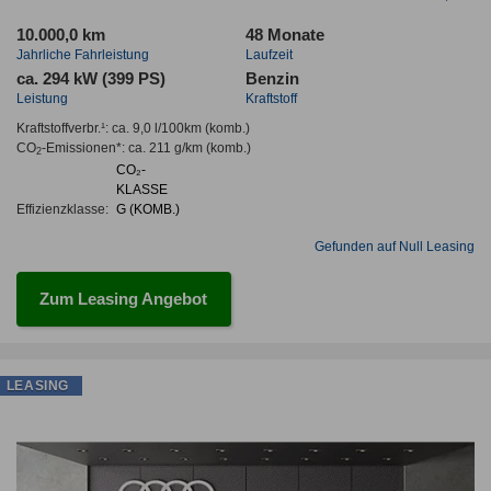
10.000,0 km
48 Monate
Jahrliche Fahrleistung
Laufzeit
ca. 294 kW (399 PS)
Benzin
Leistung
Kraftstoff
Kraftstoffverbr.¹:
ca. 9,0 l/100km
(komb.)
CO
-Emissionen*
:
ca. 211 g/km
(komb.)
2
CO₂-
KLASSE
Effizienzklasse:
G (KOMB.)
Gefunden auf Null Leasing
Zum Leasing Angebot
LEASING