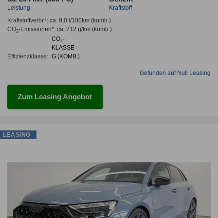
Leistung
Kraftstoff
Kraftstoffverbr.¹:
ca. 9,0 l/100km
(komb.)
CO
-Emissionen*
:
ca. 212 g/km
(komb.)
2
CO₂-
KLASSE
Effizienzklasse:
G (KOMB.)
Gefunden auf Null Leasing
Zum Leasing Angebot
LEASING