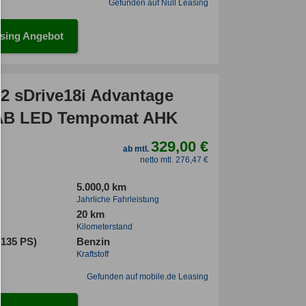
Gefunden auf Null Leasing
sing Angebot
 sDrive18i Advantage
DAB LED Tempomat AHK
329,00 €
ab mtl.
netto mtl. 276,47 €
5.000,0 km
Jahrliche Fahrleistung
20 km
Kilometerstand
(135 PS)
Benzin
Kraftstoff
Gefunden auf mobile.de Leasing