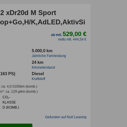
 xDr20d M Sport
op+Go,H/K,AdLED,AktivSi
529,00 €
ab mtl.
netto mtl. 444,54 €
5.000,0 km
Jahrliche Fahrleistung
24 km
Kilometerstand
(163 PS)
Diesel
Kraftstoff
:
ca. 4,0 l/100km
(komb.)
en*
:
ca. 129 g/km
(komb.)
CO₂-
KLASSE
:
D (KOMB.)
Gefunden auf Null Leasing