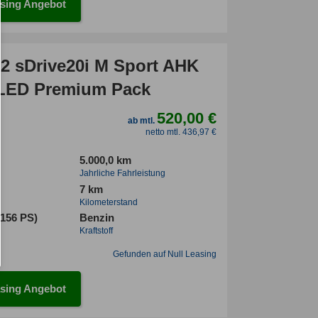
sing Angebot
 sDrive20i M Sport AHK
LED Premium Pack
520,00 €
ab mtl.
netto mtl. 436,97 €
5.000,0 km
Jahrliche Fahrleistung
7 km
Kilometerstand
(156 PS)
Benzin
Kraftstoff
Gefunden auf Null Leasing
sing Angebot