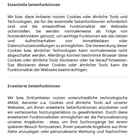
Essentielle Seitenfunktionen
Zum Lea
Wir bzw. diese Anbieter nutzen Cookies oder ähnliche Tools und
Technologien, die für die essentielle Seitenfunktionen erforderlich
sind und die einwandfreie Funktionalität der Webseite
sicherstellen. Sie werden normalerweise als Folge von
Nutzeraktivitäten genutzt, um wichtige Funktionen wie das Setzen
LEASING
und Aufrechterhalten von Anmeldedaten oder
BMW X2
Datenschutzeinstellungen zu ermöglichen. Die Verwendung dieser
Cookies bzw. ähnlicher Technologien kann normalerweise nicht
HiFi 
abgeschaltet werden. Allerdings können bestimmte Browser diese
Cookies oder ähnliche Tools blockieren oder Sie darauf hinweisen.
Das Blockieren dieser Cookies oder ähnlicher Tools kann die
Funktionalität der Webseite beeinträchtigen.
1.2023
Erweiterte Seitenfunktionen
Erstzulassung
48 Monate
Wir bzw. Drittanbieter nutzen unterschiedliche technologische
Laufzeit
Mittel, darunter u.a. Cookies und ähnliche Tools auf unserer
ca. 100 kW 
Webseite, um Ihnen erweiterte Seitenfunktionen anzubieten und
ein verbessertes Nutzungserlebnis zu gewährleisten. Durch diese
Leistung
erweiterten Funktionalitäten ermöglichen wir die Personalisierung
unseres Angebotes - etwa, um Ihre Suchvorgänge bei einem
späteren Besuch fortzusetzen, Ihnen passende Angebote aus Ihrer
Nähe anzuzeigen oder personalisierte Werbung und Nachrichten