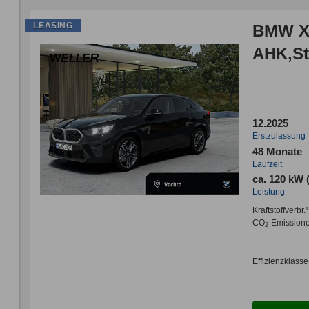
LEASING
BMW X2
AHK,St
12.2025
Erstzulassung
48 Monate
Laufzeit
ca. 120 kW 
Leistung
Kraftstoffverbr.¹
CO
-Emission
2
Effizienzklasse