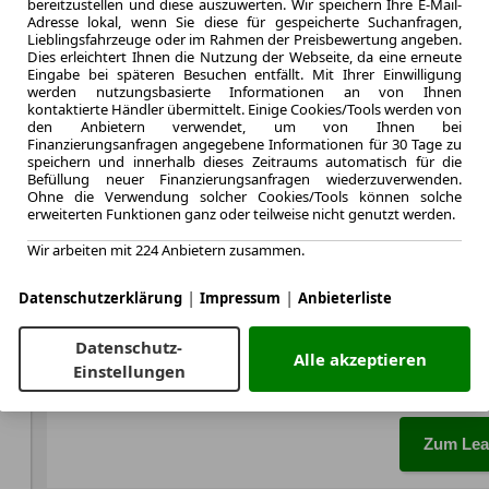
bereitzustellen und diese auszuwerten. Wir speichern Ihre E-Mail-
Zum Lea
Adresse lokal, wenn Sie diese für gespeicherte Suchanfragen,
Lieblingsfahrzeuge oder im Rahmen der Preisbewertung angeben.
Dies erleichtert Ihnen die Nutzung der Webseite, da eine erneute
Eingabe bei späteren Besuchen entfällt. Mit Ihrer Einwilligung
werden nutzungsbasierte Informationen an von Ihnen
LEASING
BMW X2
kontaktierte Händler übermittelt. Einige Cookies/Tools werden von
den Anbietern verwendet, um von Ihnen bei
Adapt 
Finanzierungsanfragen angegebene Informationen für 30 Tage zu
speichern und innerhalb dieses Zeitraums automatisch für die
Befüllung neuer Finanzierungsanfragen wiederzuverwenden.
Ohne die Verwendung solcher Cookies/Tools können solche
erweiterten Funktionen ganz oder teilweise nicht genutzt werden.
10.2025
Wir arbeiten mit 224 Anbietern zusammen.
Erstzulassung
48 Monate
|
|
Datenschutzerklärung
Impressum
Anbieterliste
Laufzeit
ca. 115 kW 
Datenschutz-
Leistung
Alle akzeptieren
Einstellungen
Zum Lea