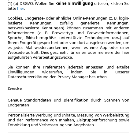
(1) (a) DSGVO. Wollen Sie
keine Einwilligung
erteilen, klicken Sie
bitte
hier
.
Cookies, Endgeräte- oder ähnliche Online-Kennungen (z. B. login-
basierte Kennungen, zufällig generierte Kennungen,
netzwerkbasierte Kennungen) können zusammen mit anderen
Informationen (z. B. Browsertyp und Browserinformationen,
Sprache, Bildschirmgröße, unterstützte Technologien usw.) auf
Ihrem Endgerät gespeichert oder von dort ausgelesen werden, um
es jedes Mal wiederzuerkennen, wenn es eine App oder einer
Webseite aufruft. Dies geschieht für einen oder mehrere der hier
LEASING
BMW X2
aufgeführten Verarbeitungszwecke.
Adapt 
Sie können Ihre Präferenzen jederzeit anpassen und erteilte
Einwilligungen widerrufen, indem Sie in unserer
Datenschutzerklärung den Privacy Manager besuchen.
Zwecke
10.2025
Genaue Standortdaten und Identifikation durch Scannen von
Erstzulassung
Endgeräten
36 Monate
Personalisierte Werbung und Inhalte, Messung von Werbeleistung
Laufzeit
und der Performance von Inhalten, Zielgruppenforschung sowie
ca. 115 kW 
Entwicklung und Verbesserung von Angeboten
Leistung