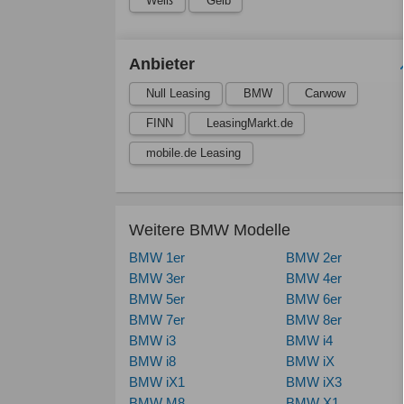
Weiß
Gelb
Anbieter
Null Leasing
BMW
Carwow
FINN
LeasingMarkt.de
mobile.de Leasing
Weitere BMW Modelle
BMW 1er
BMW 2er
BMW 3er
BMW 4er
BMW 5er
BMW 6er
BMW 7er
BMW 8er
BMW i3
BMW i4
BMW i8
BMW iX
BMW iX1
BMW iX3
BMW M8
BMW X1