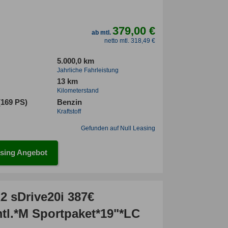
379,00 €
ab mtl.
netto mtl. 318,49 €
5.000,0 km
Jahrliche Fahrleistung
13 km
Kilometerstand
(169 PS)
Benzin
Kraftstoff
Gefunden auf Null Leasing
sing Angebot
 sDrive20i 387€
mtl.*M Sportpaket*19"*LC