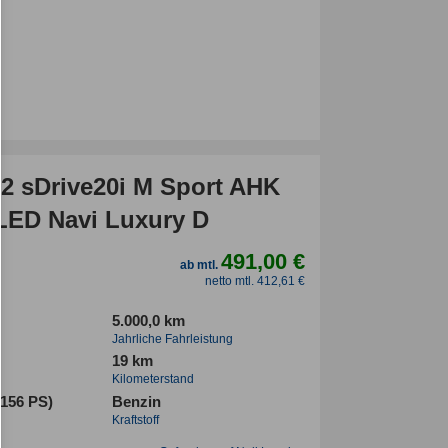
 sDrive20i M Sport AHK
LED Navi Luxury D
491,00 €
ab mtl.
netto mtl. 412,61 €
5.000,0 km
Jahrliche Fahrleistung
19 km
Kilometerstand
(156 PS)
Benzin
Kraftstoff