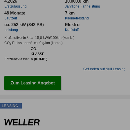
4.2026
10.000,0 km
Erstzulassung
Jahrliche Fahrleistung
48 Monate
7 km
Laufzeit
Kilometerstand
ca. 252 kW (342 PS)
Elektro
Leistung
Kraftstoff
Kraftstoffverbr.¹:
ca. 15,0 kWh/100km
(komb.)
CO
-Emissionen*
:
ca. 0 g/km
(komb.)
2
CO₂-
KLASSE
Effizienzklasse:
A (KOMB.)
Gefunden auf Null Leasing
Zum Leasing Angebot
LEASING