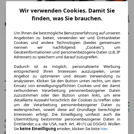
Wir verwenden Cookies. Damit Sie
finden, was Sie brauchen.
Um Ihnen die bestmögliche Benutzererfahrung auf unseren
Angeboten zu bieten, verwenden wir und Drittanbieter
Cookies und andere Technologien (beides gemeinsam
nennen wir nachfolgend: „Cookies"), um
Geräteinformationen und personenbezogene Daten (z.B. IP
Adressen) zu speichern und darauf zuzugreifen.
Dadurch ist es möglich, personalisierte Werbung
entsprechend Ihren Interessen auszuspielen, unser
Angebot zu optimieren und dessen Verwendung zu
analysieren. Klicken Sie den Button unten rechts, um dem
Toyota C-HR 2.0-l-VVT-i Hybrid
Einsatz von einwilligungspflichten Cookies und der damit
verbundenen Verarbeitung personenbezogener Daten
Teamplayer 5 Türen
zuzustimmen oder den Button unten links, um eine
detaillierte Auswahl hinsichtlich der Cookies zu treffen oder
298,00 €
um der Verarbeitung personenbezogener Daten zu
ab mtl.
widersprechen, soweit diese auf Grundlage berechtigter
netto mtl. 250,42 €
Interessen erfolgt. Die Einwilligung umfasst auch die
Übermittlung bestimmter personenbezogener Daten in
48 Monate
10.000 km
Drittländer, u.a. die USA, nach Art. 49 (1) (a) DSGVO. Wollen
Laufzeit
Kilometerstand
Sie
keine Einwilligung
erteilen, klicken Sie bitte
hier
.
0.72
ca. 131 kW (178 PS)