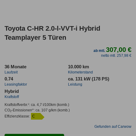
Toyota C-HR 2.0-l-VVT-i Hybrid
Teamplayer 5 Türen
307,00 €
ab mtl.
netto mtl. 257,98 €
36 Monate
10.000 km
Laufzeit
Kilometerstand
0.74
ca. 131 kW (178 PS)
Leasingfaktor
Leistung
Hybrid
Kraftstoff
Kraftstoffverbr.¹:
ca. 4,7 l/100km
(komb.)
CO
-Emissionen*
:
ca. 107 g/km
(komb.)
2
Effizienzklasse:
C
Gefunden auf Carwow