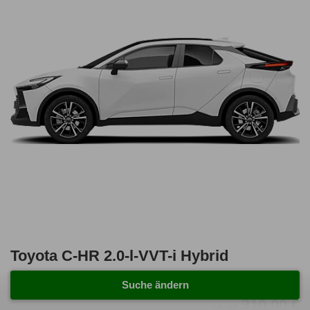
Toyota C-HR 2.0-l-VVT-i Hybrid
Teamplayer 5 Türen
Suche ändern
310,00 €
ab mtl.