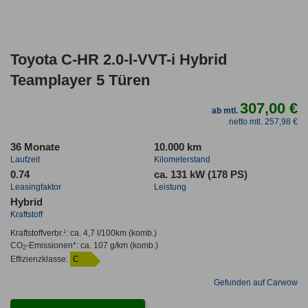
Toyota C-HR 2.0-l-VVT-i Hybrid
Teamplayer 5 Türen
307,00 €
ab mtl.
netto mtl. 257,98 €
36 Monate
10.000 km
Laufzeit
Kilometerstand
0.74
ca. 131 kW (178 PS)
Leasingfaktor
Leistung
Hybrid
Kraftstoff
Kraftstoffverbr.¹:
ca. 4,7 l/100km
(komb.)
CO
-Emissionen*
:
ca. 107 g/km
(komb.)
2
Effizienzklasse:
C
Gefunden auf Carwow