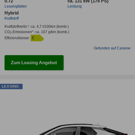
0.72
ca. 131 kW (178 PS)
Leasingfaktor
Leistung
Hybrid
Kraftstoff
Kraftstoffverbr.¹:
ca. 4,7 l/100km
(komb.)
CO
-Emissionen*
:
ca. 107 g/km
(komb.)
2
Effizienzklasse:
C
Gefunden auf Carwow
Zum Leasing Angebot
LEASING