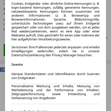
Cookies, Endgeräte- oder ähnliche Online-Kennungen (z. B.
Leasingfaktor
Leistung
login-basierte Kennungen, zufällig generierte Kennungen,
Hybrid
netzwerkbasierte Kennungen) können zusammen mit
Kraftstoff
anderen Informationen (z. B. Browsertyp und
Browserinformationen, Sprache, Bildschirmgröße,
Kraftstoffverbr.¹:
ca. 4,7 l/100km
(komb.)
unterstützte Technologien usw.) auf Ihrem Endgerät
CO
-Emissionen*
:
ca. 107 g/km
(komb.)
2
gespeichert oder von dort ausgelesen werden, um es jedes
Effizienzklasse:
C
Mal wiederzuerkennen, wenn es eine App oder einer
Webseite aufruft. Dies geschieht für einen oder mehrere der
Gefunden auf Carwow
hier aufgeführten Verarbeitungszwecke.
Sie können Ihre Präferenzen jederzeit anpassen und erteilte
Zum Leasing Angebot
Einwilligungen widerrufen, indem Sie in unserer
Datenschutzerklärung den Privacy Manager besuchen.
Zwecke
LEASING
Genaue Standortdaten und Identifikation durch Scannen
von Endgeräten
Personalisierte Werbung und Inhalte, Messung von
Werbeleistung und der Performance von Inhalten,
Zielgruppenforschung sowie Entwicklung und
Verbesserung von Angeboten