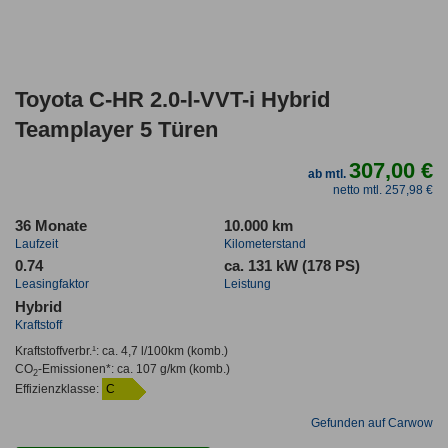
Toyota C-HR 2.0-l-VVT-i Hybrid
Teamplayer 5 Türen
307,00 €
ab mtl.
netto mtl. 257,98 €
36 Monate
10.000 km
Laufzeit
Kilometerstand
0.74
ca. 131 kW (178 PS)
Leasingfaktor
Leistung
Hybrid
Kraftstoff
Kraftstoffverbr.¹:
ca. 4,7 l/100km
(komb.)
CO
-Emissionen*
:
ca. 107 g/km
(komb.)
2
Effizienzklasse:
C
Gefunden auf Carwow