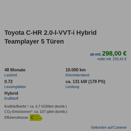
Toyota C-HR 2.0-l-VVT-i Hybrid
Teamplayer 5 Türen
298,00 €
ab mtl.
netto mtl. 250,42 €
48 Monate
10.000 km
Laufzeit
Kilometerstand
0.72
ca. 131 kW (178 PS)
Leasingfaktor
Leistung
Hybrid
Kraftstoff
Kraftstoffverbr.¹:
ca. 4,7 l/100km
(komb.)
CO
-Emissionen*
:
ca. 107 g/km
(komb.)
2
Effizienzklasse:
C
Gefunden auf Carwow