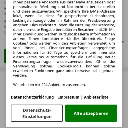
Ihnen passende Angebote aus Ihrer Nähe anzuzeigen oder
Leasingfaktor
Leistung
personalisierte Werbung und Nachrichten bereitzustellen
Hybrid
und diese auszuwerten. Wir speichern Ihre E-Mail-Adresse
Kraftstoff
lokal, wenn Sie diese für gespeicherte Suchanfragen,
Lieblingsfahrzeuge oder im Rahmen der Preisbewertung
Kraftstoffverbr.¹:
ca. 4,7 l/100km
(komb.)
angeben. Dies erleichtert Ihnen die Nutzung der Webseite,
CO
-Emissionen*
:
ca. 107 g/km
(komb.)
2
da eine erneute Eingabe bei späteren Besuchen entfällt. Mit
Effizienzklasse:
C
Ihrer Einwilligung werden nutzungsbasierte Informationen
an von Ihnen kontaktierte Händler übermittelt. Einige
Gefunden auf Carwow
Cookies/Tools werden von den Anbietern verwendet, um
von Ihnen bei Finanzierungsanfragen angegebene
Informationen für 30 Tage zu speichern und innerhalb
Zum Leasing Angebot
dieses Zeitraums automatisch für die Befüllung neuer
Finanzierungsanfragen wiederzuverwenden. Ohne die
Verwendung solcher Cookies/Tools können solche
erweiterten Funktionen ganz oder teilweise nicht genutzt
werden.
Wir arbeiten mit 224 Anbietern zusammen.
|
|
Datenschutzerklärung
Impressum
Anbieterliste
Datenschutz-
Alle akzeptieren
Einstellungen