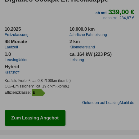
339,00 €
ab mtl.
netto mtl. 284,87 €
10.2025
10.000,0 km
Erstzulassung
Jahrliche Fahrleistung
48 Monate
2 km
Laufzeit
Kilometerstand
1.0
ca. 164 kW (223 PS)
Leasingfaktor
Leistung
Hybrid
Kraftstoff
Kraftstoffverbr.¹:
ca. 0,8 l/100km
(komb.)
CO
-Emissionen*
:
ca. 19 g/km
(komb.)
2
Effizienzklasse:
B
Gefunden auf LeasingMarkt.de
Zum Leasing Angebot