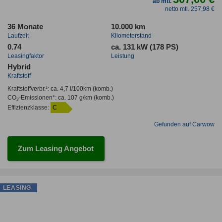
ab mtl.
netto mtl. 257,98 €
36 Monate
10.000 km
Laufzeit
Kilometerstand
0.74
ca. 131 kW (178 PS)
Leasingfaktor
Leistung
Hybrid
Kraftstoff
Kraftstoffverbr.¹:
ca. 4,7 l/100km
(komb.)
CO
-Emissionen*
:
ca. 107 g/km
(komb.)
2
Effizienzklasse:
C
Gefunden auf Carwow
Zum Leasing Angebot
LEASING