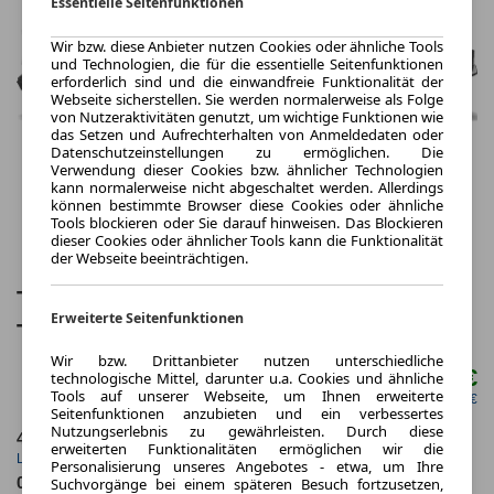
Essentielle Seitenfunktionen
Wir bzw. diese Anbieter nutzen Cookies oder ähnliche Tools
und Technologien, die für die essentielle Seitenfunktionen
erforderlich sind und die einwandfreie Funktionalität der
Webseite sicherstellen. Sie werden normalerweise als Folge
von Nutzeraktivitäten genutzt, um wichtige Funktionen wie
das Setzen und Aufrechterhalten von Anmeldedaten oder
Datenschutzeinstellungen zu ermöglichen. Die
Verwendung dieser Cookies bzw. ähnlicher Technologien
kann normalerweise nicht abgeschaltet werden. Allerdings
können bestimmte Browser diese Cookies oder ähnliche
Tools blockieren oder Sie darauf hinweisen. Das Blockieren
dieser Cookies oder ähnlicher Tools kann die Funktionalität
der Webseite beeinträchtigen.
Toyota C-HR 2.0-l-VVT-i Hybrid
Erweiterte Seitenfunktionen
Teamplayer 5 Türen
Wir bzw. Drittanbieter nutzen unterschiedliche
298,00 €
technologische Mittel, darunter u.a. Cookies und ähnliche
ab mtl.
Tools auf unserer Webseite, um Ihnen erweiterte
netto mtl. 250,42 €
Seitenfunktionen anzubieten und ein verbessertes
Nutzungserlebnis zu gewährleisten. Durch diese
48 Monate
10.000 km
erweiterten Funktionalitäten ermöglichen wir die
Laufzeit
Kilometerstand
Personalisierung unseres Angebotes - etwa, um Ihre
Suchvorgänge bei einem späteren Besuch fortzusetzen,
0.72
ca. 131 kW (178 PS)