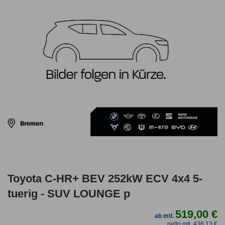
Toyota C-HR+ BEV 252kW ECV 4x4 5-
tuerig - SUV LOUNGE p
519,00 €
ab mtl.
netto mtl. 436,13 €