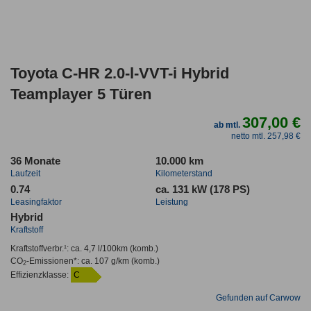
Toyota C-HR 2.0-l-VVT-i Hybrid
Teamplayer 5 Türen
307,00 €
ab mtl.
netto mtl. 257,98 €
36 Monate
10.000 km
Laufzeit
Kilometerstand
0.74
ca. 131 kW (178 PS)
Leasingfaktor
Leistung
Hybrid
Kraftstoff
Kraftstoffverbr.¹:
ca. 4,7 l/100km
(komb.)
CO
-Emissionen*
:
ca. 107 g/km
(komb.)
2
Effizienzklasse:
C
Gefunden auf Carwow