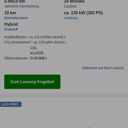
5.000,0 km
24 Monate
Jahrliche Fahrleistung
Laufzeit
10 km
ca. 135 kW (183 PS)
Kilometerstand
Leistung
Hybrid
Kraftstoff
Kraftstoffverbr.¹:
ca. 6,0 l/100km
(komb.)
CO
-Emissionen*
:
ca. 135 g/km
(komb.)
2
CO₂-
KLASSE
Effizienzklasse:
D (KOMB.)
Gefunden auf Null Leasing
Zum Leasing Angebot
LEASING