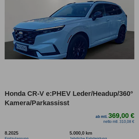
Honda CR-V e:PHEV Leder/Headup/360°
Kamera/Parkassisst
369,00 €
ab mtl.
netto mtl. 310,08 €
8.2025
5.000,0 km
Erstzulassung
Jahrliche Fahrleistung