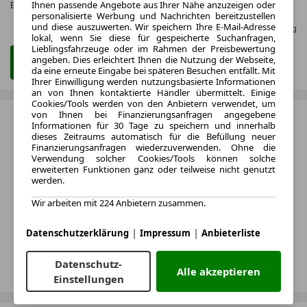
Ihnen passende Angebote aus Ihrer Nähe anzuzeigen oder
Effizienzklasse:
D (KOMB.)
personalisierte Werbung und Nachrichten bereitzustellen
und diese auszuwerten. Wir speichern Ihre E-Mail-Adresse
Gefunden auf mobile.de Leasing
lokal, wenn Sie diese für gespeicherte Suchanfragen,
Lieblingsfahrzeuge oder im Rahmen der Preisbewertung
angeben. Dies erleichtert Ihnen die Nutzung der Webseite,
Zum Leasing Angebot
da eine erneute Eingabe bei späteren Besuchen entfällt. Mit
Ihrer Einwilligung werden nutzungsbasierte Informationen
an von Ihnen kontaktierte Händler übermittelt. Einige
Cookies/Tools werden von den Anbietern verwendet, um
von Ihnen bei Finanzierungsanfragen angegebene
Informationen für 30 Tage zu speichern und innerhalb
dieses Zeitraums automatisch für die Befüllung neuer
Finanzierungsanfragen wiederzuverwenden. Ohne die
Verwendung solcher Cookies/Tools können solche
erweiterten Funktionen ganz oder teilweise nicht genutzt
werden.
Wir arbeiten mit 224 Anbietern zusammen.
|
|
Datenschutzerklärung
Impressum
Anbieterliste
Datenschutz-
Alle akzeptieren
Einstellungen