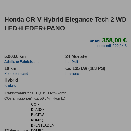
Honda CR-V Hybrid Elegance Tech 2 WD
LED+LEDER+PANO
358,00 €
ab mtl.
netto mtl. 300,84 €
5.000,0 km
24 Monate
Jahrliche Fahrleistung
Laufzeit
10 km
ca. 135 kW (183 PS)
Kilometerstand
Leistung
Hybrid
Kraftstoff
Kraftstoffverbr.¹:
ca. 11,0 l/100km
(komb.)
CO
-Emissionen*
:
ca. 59 g/km
(komb.)
2
CO₂-
KLASSE
B (GEW.
KOMB.),
B (ENTLADEN,
Effizienzklasse:
KOMB.)