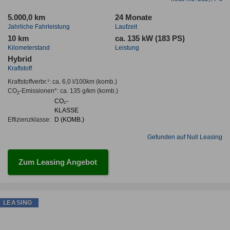
5.000,0 km
24 Monate
Jahrliche Fahrleistung
Laufzeit
10 km
ca. 135 kW (183 PS)
Kilometerstand
Leistung
Hybrid
Kraftstoff
Kraftstoffverbr.¹:
ca. 6,0 l/100km
(komb.)
CO
-Emissionen*
:
ca. 135 g/km
(komb.)
2
CO₂-
KLASSE
Effizienzklasse:
D (KOMB.)
Gefunden auf Null Leasing
Zum Leasing Angebot
LEASING