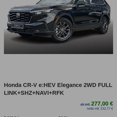
Honda CR-V e:HEV Elegance 2WD FULL
LINK+SHZ+NAVI+RFK
277,00 €
ab mtl.
netto mtl. 232,77 €