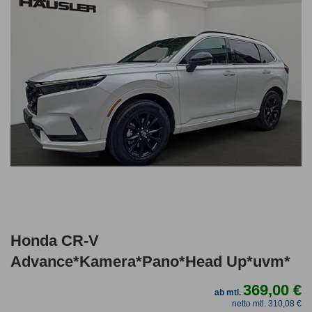
Honda CR-V
Advance*Kamera*Pano*Head Up*uvm*
369,00 €
ab mtl.
netto mtl. 310,08 €