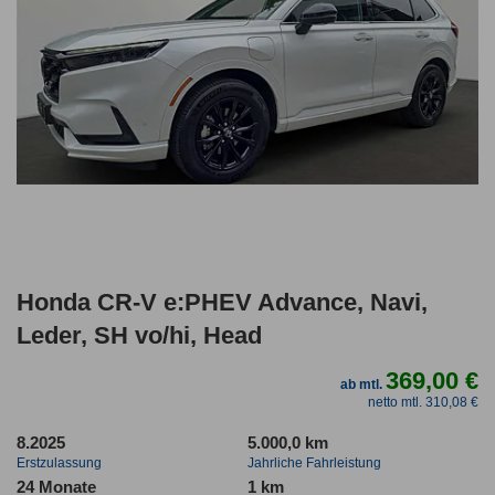
Honda CR-V e:PHEV Advance, Navi,
Leder, SH vo/hi, Head
369,00 €
ab mtl.
netto mtl. 310,08 €
8.2025
5.000,0 km
Erstzulassung
Jahrliche Fahrleistung
24 Monate
1 km