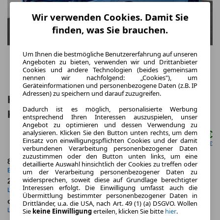
Wir verwenden Cookies. Damit Sie
finden, was Sie brauchen.
Um Ihnen die bestmögliche Benutzererfahrung auf unseren
Angeboten zu bieten, verwenden wir und Drittanbieter
Cookies und andere Technologien (beides gemeinsam
nennen wir nachfolgend: „Cookies"), um
Geräteinformationen und personenbezogene Daten (z.B. IP
Adressen) zu speichern und darauf zuzugreifen.
Honda CR-V e:PHEV Leder/Headup/360°
Dadurch ist es möglich, personalisierte Werbung
Kamera/Parkassisst
entsprechend Ihren Interessen auszuspielen, unser
Angebot zu optimieren und dessen Verwendung zu
369,00 €
analysieren. Klicken Sie den Button unten rechts, um dem
ab mtl.
Einsatz von einwilligungspflichten Cookies und der damit
netto mtl. 310,08 €
verbundenen Verarbeitung personenbezogener Daten
zuzustimmen oder den Button unten links, um eine
8.2025
5.000,0 km
detaillierte Auswahl hinsichtlich der Cookies zu treffen oder
Erstzulassung
Jahrliche Fahrleistung
um der Verarbeitung personenbezogener Daten zu
widersprechen, soweit diese auf Grundlage berechtigter
24 Monate
6 km
Interessen erfolgt. Die Einwilligung umfasst auch die
Laufzeit
Kilometerstand
Übermittlung bestimmter personenbezogener Daten in
ca. 135 kW (183 PS)
Hybrid
Drittländer, u.a. die USA, nach Art. 49 (1) (a) DSGVO. Wollen
Leistung
Kraftstoff
Sie
keine Einwilligung
erteilen, klicken Sie bitte
hier
.