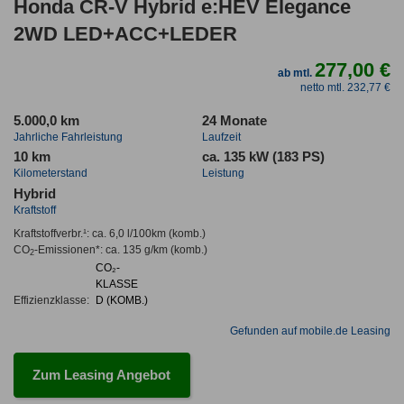
Honda CR-V Hybrid e:HEV Elegance
2WD LED+ACC+LEDER
277,00 €
ab mtl.
netto mtl. 232,77 €
5.000,0 km
24 Monate
Jahrliche Fahrleistung
Laufzeit
10 km
ca. 135 kW (183 PS)
Kilometerstand
Leistung
Hybrid
Kraftstoff
Kraftstoffverbr.¹:
ca. 6,0 l/100km
(komb.)
CO
-Emissionen*
:
ca. 135 g/km
(komb.)
2
CO₂-
KLASSE
Effizienzklasse:
D (KOMB.)
Gefunden auf mobile.de Leasing
Zum Leasing Angebot