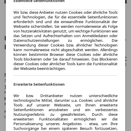
Essentielle Seitenfunktionen
Wir bzw. diese Anbieter nutzen Cookies oder ähnliche Tools
und Technologien, die für die essentielle Seitenfunktionen
erforderlich sind und die einwandfreie Funktionalität der
Webseite sicherstellen. Sie werden normalerweise als Folge
von Nutzeraktivitäten genutzt, um wichtige Funktionen wie
das Setzen und Aufrechterhalten von Anmeldedaten oder
Honda CR-V e:HEV Elegance 2WD FULL
Datenschutzeinstellungen zu ermöglichen. Die
Verwendung dieser Cookies bzw. ähnlicher Technologien
LINK+SHZ+NAVI+RFK
kann normalerweise nicht abgeschaltet werden. Allerdings
können bestimmte Browser diese Cookies oder ähnliche
277,00 €
Tools blockieren oder Sie darauf hinweisen. Das Blockieren
ab mtl.
dieser Cookies oder ähnlicher Tools kann die Funktionalität
netto mtl. 232,77 €
der Webseite beeinträchtigen.
5.000,0 km
24 Monate
Jahrliche Fahrleistung
Laufzeit
Erweiterte Seitenfunktionen
10 km
ca. 135 kW (183 PS)
Kilometerstand
Leistung
Wir bzw. Drittanbieter nutzen unterschiedliche
Hybrid
technologische Mittel, darunter u.a. Cookies und ähnliche
Kraftstoff
Tools auf unserer Webseite, um Ihnen erweiterte
Seitenfunktionen anzubieten und ein verbessertes
Kraftstoffverbr.¹:
ca. 6,0 l/100km
(komb.)
Nutzungserlebnis zu gewährleisten. Durch diese
CO
-Emissionen*
:
ca. 135 g/km
(komb.)
erweiterten Funktionalitäten ermöglichen wir die
2
CO₂-
Personalisierung unseres Angebotes - etwa, um Ihre
Suchvorgänge bei einem späteren Besuch fortzusetzen,
KLASSE