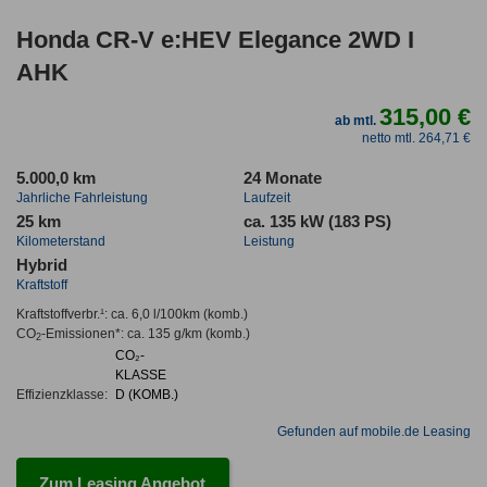
Honda CR-V e:HEV Elegance 2WD I
AHK
315,00 €
ab mtl.
netto mtl. 264,71 €
5.000,0 km
24 Monate
Jahrliche Fahrleistung
Laufzeit
25 km
ca. 135 kW (183 PS)
Kilometerstand
Leistung
Hybrid
Kraftstoff
Kraftstoffverbr.¹:
ca. 6,0 l/100km
(komb.)
CO
-Emissionen*
:
ca. 135 g/km
(komb.)
2
CO₂-
KLASSE
Effizienzklasse:
D (KOMB.)
Gefunden auf mobile.de Leasing
Zum Leasing Angebot