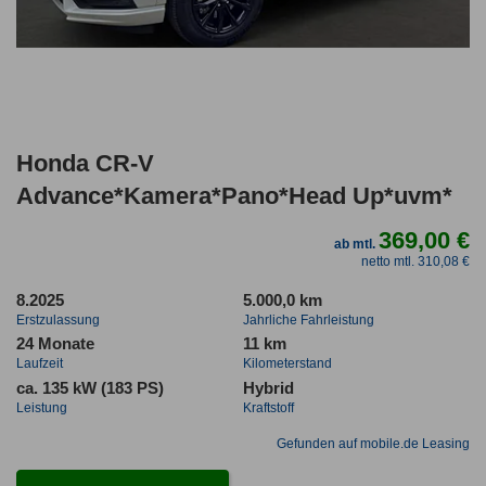
Honda CR-V
Advance*Kamera*Pano*Head Up*uvm*
369,00 €
ab mtl.
netto mtl. 310,08 €
8.2025
5.000,0 km
Erstzulassung
Jahrliche Fahrleistung
24 Monate
11 km
Laufzeit
Kilometerstand
ca. 135 kW (183 PS)
Hybrid
Leistung
Kraftstoff
Gefunden auf mobile.de Leasing