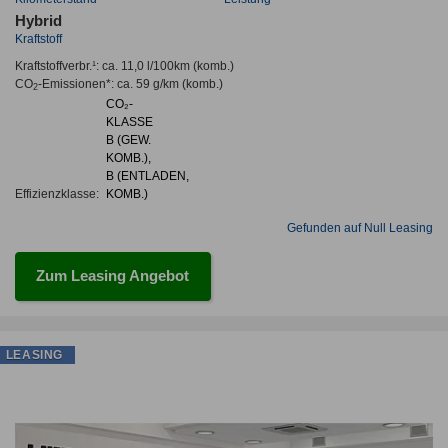
Hybrid
Kraftstoff
Kraftstoffverbr.¹:
ca. 11,0 l/100km
(komb.)
CO
-Emissionen*
:
ca. 59 g/km
(komb.)
2
CO₂-
KLASSE
B (GEW.
KOMB.),
B (ENTLADEN,
Effizienzklasse:
KOMB.)
Gefunden auf Null Leasing
Zum Leasing Angebot
LEASING