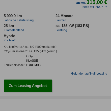
315,00 €
ab mtl.
netto mtl. 264,71 €
5.000,0 km
24 Monate
Jahrliche Fahrleistung
Laufzeit
25 km
ca. 135 kW (183 PS)
Kilometerstand
Leistung
Hybrid
Kraftstoff
Kraftstoffverbr.¹:
ca. 6,0 l/100km
(komb.)
CO
-Emissionen*
:
ca. 135 g/km
(komb.)
2
CO₂-
KLASSE
Effizienzklasse:
D (KOMB.)
Gefunden auf Null Leasing
Zum Leasing Angebot