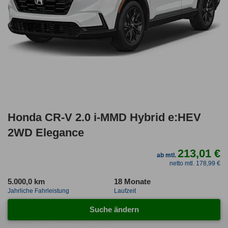
Honda CR-V 2.0 i-MMD Hybrid e:HEV
2WD Elegance
213,01 €
ab mtl.
netto mtl. 178,99 €
5.000,0 km
18 Monate
Jahrliche Fahrleistung
Laufzeit
0.4
ca. 135 kW (184 PS)
Suche ändern
Leasingfaktor
Leistung
Kraftstoffverbr.¹:
ca. 6,0 l/100km
(komb.)