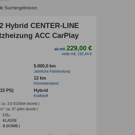
de Suchergebnisse:
2 Hybrid CENTER-LINE
tzheizung ACC CarPlay
229,00 €
ab mtl.
netto mtl. 192,44 €
5.000,0 km
Jahrliche Fahrleistung
12 km
Kilometerstand
115 PS)
Hybrid
Kraftstoff
:
ca. 3,0 l/100km
(komb.)
en*
:
ca. 87 g/km
(komb.)
CO₂-
KLASSE
:
B (KOMB.)