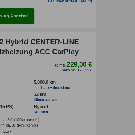
Gefunden auf Null Leasing
sing Angebot
2 Hybrid CENTER-LINE
tzheizung ACC CarPlay
229,00 €
ab mtl.
netto mtl. 192,44 €
5.000,0 km
Jahrliche Fahrleistung
12 km
Kilometerstand
115 PS)
Hybrid
Kraftstoff
:
ca. 3,0 l/100km
(komb.)
en*
:
ca. 87 g/km
(komb.)
CO₂-