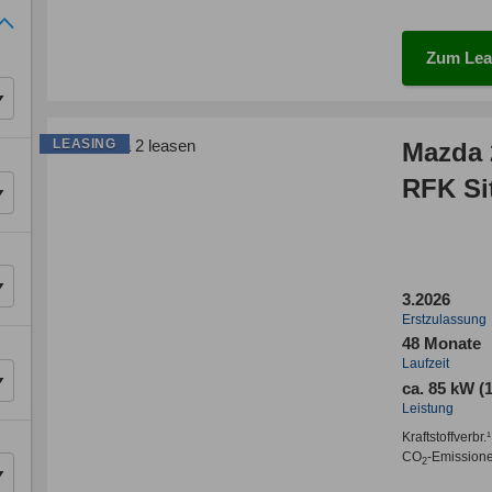
Zum Lea
LEASING
Mazda 
RFK Si
3.2026
Erstzulassung
48 Monate
Laufzeit
ca. 85 kW (
Leistung
Kraftstoffverbr.¹
CO
-Emission
2