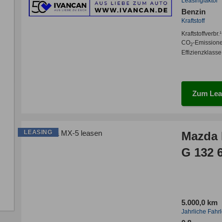
Leasingfaktor
Benzin
Kraftstoff
Kraftstoffverbr.¹
CO
-Emission
2
Effizienzklasse
Zum Lea
LEASING
Mazda 
G 132 
5.000,0 km
Jahrliche Fahr