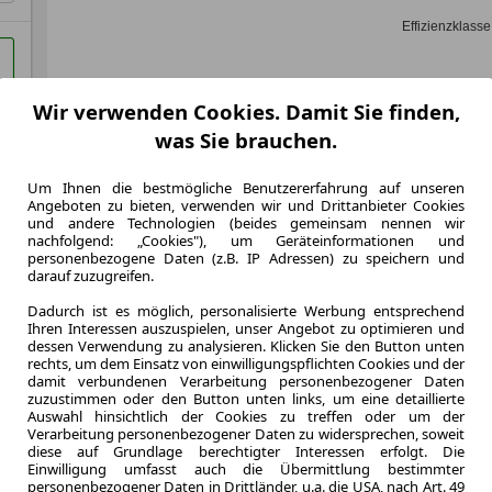
Effizienzklasse
Wir verwenden Cookies. Damit Sie finden,
Zum Lea
was Sie brauchen.
Um Ihnen die bestmögliche Benutzererfahrung auf unseren
Angeboten zu bieten, verwenden wir und Drittanbieter Cookies
LEASING
Mazda 
und andere Technologien (beides gemeinsam nennen wir
nachfolgend: „Cookies"), um Geräteinformationen und
PHEV 
personenbezogene Daten (z.B. IP Adressen) zu speichern und
darauf zuzugreifen.
Dadurch ist es möglich, personalisierte Werbung entsprechend
Ihren Interessen auszuspielen, unser Angebot zu optimieren und
dessen Verwendung zu analysieren. Klicken Sie den Button unten
10.000,0 km
rechts, um dem Einsatz von einwilligungspflichten Cookies und der
damit verbundenen Verarbeitung personenbezogener Daten
Jahrliche Fahr
zuzustimmen oder den Button unten links, um eine detaillierte
5 km
Auswahl hinsichtlich der Cookies zu treffen oder um der
Kilometerstand
Verarbeitung personenbezogener Daten zu widersprechen, soweit
Hybrid
diese auf Grundlage berechtigter Interessen erfolgt. Die
Einwilligung umfasst auch die Übermittlung bestimmter
Kraftstoff
personenbezogener Daten in Drittländer, u.a. die USA, nach Art. 49