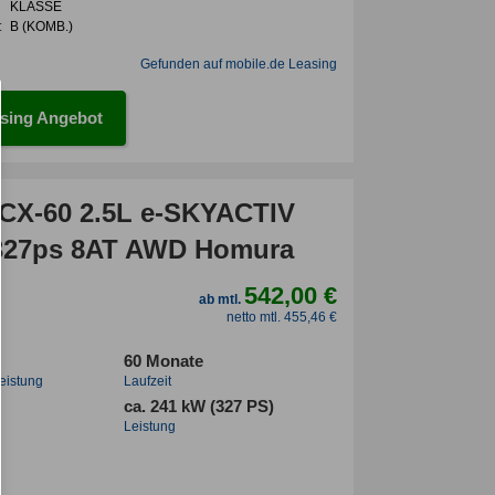
KLASSE
:
B (KOMB.)
Gefunden auf mobile.de Leasing
sing Angebot
CX-60 2.5L e-SKYACTIV
327ps 8AT AWD Homura
542,00 €
ab mtl.
netto mtl. 455,46 €
60 Monate
leistung
Laufzeit
ca. 241 kW (327 PS)
Leistung