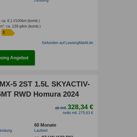
Leistung
:
ca. 6,1 l/100km
(komb.)
en*
:
ca. 139 g/km
(komb.)
:
E
Gefunden auf LeasingMarkt.de
sing Angebot
MX-5 2ST 1.5L SKYACTIV-
6MT RWD Homura 2024
328,34 €
ab mtl.
netto mtl. 275,63 €
60 Monate
leistung
Laufzeit