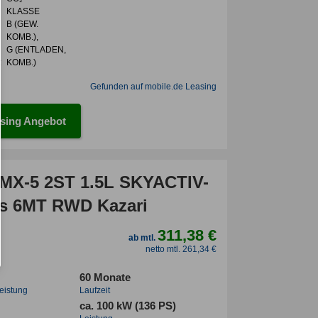
KLASSE
B (GEW.
KOMB.),
G (ENTLADEN,
:
KOMB.)
Gefunden auf mobile.de Leasing
sing Angebot
MX-5 2ST 1.5L SKYACTIV-
s 6MT RWD Kazari
311,38 €
ab mtl.
netto mtl. 261,34 €
60 Monate
leistung
Laufzeit
ca. 100 kW (136 PS)