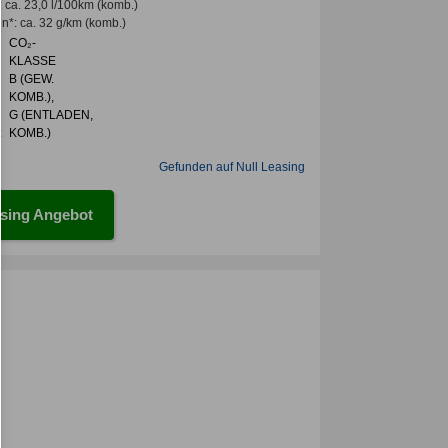
:
ca. 23,0 l/100km
(komb.)
en*
:
ca. 32 g/km
(komb.)
CO₂-
KLASSE
B (GEW.
KOMB.),
G (ENTLADEN,
:
KOMB.)
Gefunden auf Null Leasing
sing Angebot