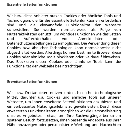
Essentielle Seitenfunktionen
Wir bzw. diese Anbieter nutzen Cookies oder ähnliche Tools und
Technologien, die für die essentielle Seitenfunktionen erforderlich
sind und die einwandfreie Funktionalität der Webseite
sicherstellen. Sie werden normalerweise als Folge von
Nutzeraktivitäten genutzt, um wichtige Funktionen wie das Setzen
und Aufrechterhalten von Anmeldedaten oder
LEASING
Mazda 
Datenschutzeinstellungen zu ermöglichen. Die Verwendung dieser
Cookies bzw. ähnlicher Technologien kann normalerweise nicht
PHEV 
abgeschaltet werden. Allerdings können bestimmte Browser diese
Cookies oder ähnliche Tools blockieren oder Sie darauf hinweisen.
Das Blockieren dieser Cookies oder ähnlicher Tools kann die
Funktionalität der Webseite beeinträchtigen.
10.000,0 km
Erweiterte Seitenfunktionen
Jahrliche Fahr
Wir bzw. Drittanbieter nutzen unterschiedliche technologische
5 km
Mittel, darunter u.a. Cookies und ähnliche Tools auf unserer
Kilometerstand
Webseite, um Ihnen erweiterte Seitenfunktionen anzubieten und
Hybrid
ein verbessertes Nutzungserlebnis zu gewährleisten. Durch diese
Kraftstoff
erweiterten Funktionalitäten ermöglichen wir die Personalisierung
unseres Angebotes - etwa, um Ihre Suchvorgänge bei einem
Kraftstoffverbr.¹
späteren Besuch fortzusetzen, Ihnen passende Angebote aus Ihrer
CO
-Emission
2
Nähe anzuzeigen oder personalisierte Werbung und Nachrichten