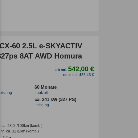
CX-60 2.5L e-SKYACTIV
327ps 8AT AWD Homura
542,00 €
ab mtl.
netto mtl. 455,46 €
60 Monate
leistung
Laufzeit
ca. 241 kW (327 PS)
Leistung
:
ca. 23,0 l/100km
(komb.)
en*
:
ca. 32 g/km
(komb.)
CO₂-