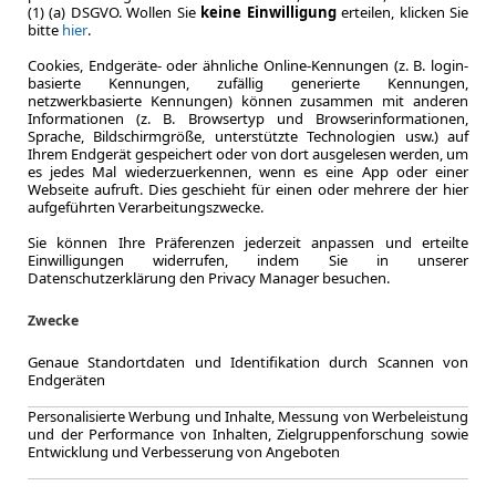
Kraftstoffverbr.¹
(1) (a) DSGVO. Wollen Sie
keine Einwilligung
erteilen, klicken Sie
CO
-Emission
bitte
hier
.
2
Cookies, Endgeräte- oder ähnliche Online-Kennungen (z. B. login-
basierte Kennungen, zufällig generierte Kennungen,
netzwerkbasierte Kennungen) können zusammen mit anderen
Informationen (z. B. Browsertyp und Browserinformationen,
Sprache, Bildschirmgröße, unterstützte Technologien usw.) auf
Effizienzklasse
Ihrem Endgerät gespeichert oder von dort ausgelesen werden, um
es jedes Mal wiederzuerkennen, wenn es eine App oder einer
Webseite aufruft. Dies geschieht für einen oder mehrere der hier
aufgeführten Verarbeitungszwecke.
Zum Lea
Sie können Ihre Präferenzen jederzeit anpassen und erteilte
Einwilligungen widerrufen, indem Sie in unserer
Datenschutzerklärung den Privacy Manager besuchen.
Zwecke
Genaue Standortdaten und Identifikation durch Scannen von
Endgeräten
Personalisierte Werbung und Inhalte, Messung von Werbeleistung
und der Performance von Inhalten, Zielgruppenforschung sowie
Entwicklung und Verbesserung von Angeboten