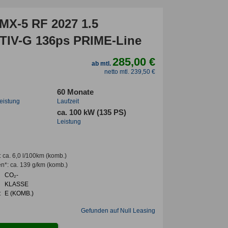
MX-5 RF 2027 1.5
IV-G 136ps PRIME-Line
285,00 €
ab mtl.
netto mtl. 239,50 €
60 Monate
leistung
Laufzeit
ca. 100 kW (135 PS)
Leistung
:
ca. 6,0 l/100km
(komb.)
en*
:
ca. 139 g/km
(komb.)
CO₂-
KLASSE
:
E (KOMB.)
Gefunden auf Null Leasing