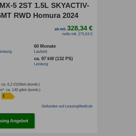
MX-5 2ST 1.5L SKYACTIV-
6MT RWD Homura 2024
328,34 €
ab mtl.
netto mtl. 275,63 €
60 Monate
leistung
Laufzeit
ca. 97 kW (132 PS)
Leistung
:
ca. 6,2 l/100km
(komb.)
en*
:
ca. 140 g/km
(komb.)
:
E
Gefunden auf LeasingMarkt.de
sing Angebot