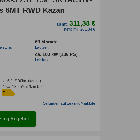
s 6MT RWD Kazari
311,38 €
ab mtl.
netto mtl. 261,34 €
60 Monate
leistung
Laufzeit
ca. 100 kW (136 PS)
Leistung
:
ca. 6,1 l/100km
(komb.)
en*
:
ca. 139 g/km
(komb.)
:
E
Gefunden auf LeasingMarkt.de
sing Angebot