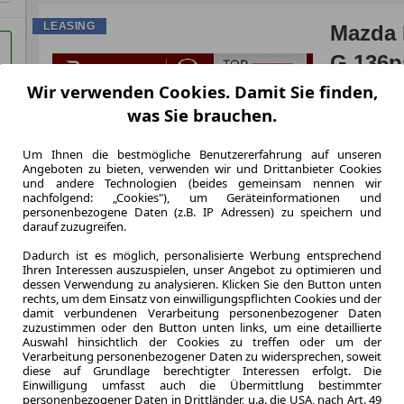
LEASING
Mazda 
G 136p
Wir verwenden Cookies. Damit Sie finden,
was Sie brauchen.
Um Ihnen die bestmögliche Benutzererfahrung auf unseren
5.000,0 km
Angeboten zu bieten, verwenden wir und Drittanbieter Cookies
Jahrliche Fahr
und andere Technologien (beides gemeinsam nennen wir
1 km
nachfolgend: „Cookies"), um Geräteinformationen und
Kilometerstand
personenbezogene Daten (z.B. IP Adressen) zu speichern und
darauf zuzugreifen.
Benzin
Kraftstoff
Dadurch ist es möglich, personalisierte Werbung entsprechend
Kraftstoffverbr.¹
Ihren Interessen auszuspielen, unser Angebot zu optimieren und
dessen Verwendung zu analysieren. Klicken Sie den Button unten
CO
-Emission
2
rechts, um dem Einsatz von einwilligungspflichten Cookies und der
damit verbundenen Verarbeitung personenbezogener Daten
zuzustimmen oder den Button unten links, um eine detaillierte
Effizienzklasse
Auswahl hinsichtlich der Cookies zu treffen oder um der
Verarbeitung personenbezogener Daten zu widersprechen, soweit
diese auf Grundlage berechtigter Interessen erfolgt. Die
Einwilligung umfasst auch die Übermittlung bestimmter
personenbezogener Daten in Drittländer, u.a. die USA, nach Art. 49