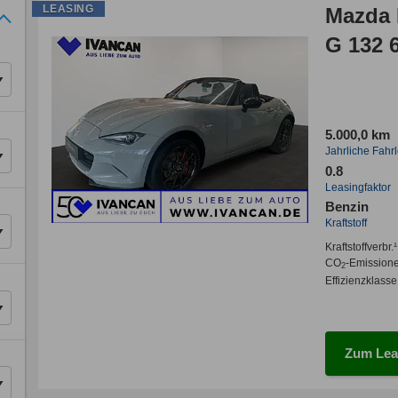
LEASING
Mazda 
G 132 
5.000,0 km
Jahrliche Fahr
0.8
Leasingfaktor
Benzin
Kraftstoff
Kraftstoffverbr.¹
CO
-Emission
2
Effizienzklasse
Zum Lea