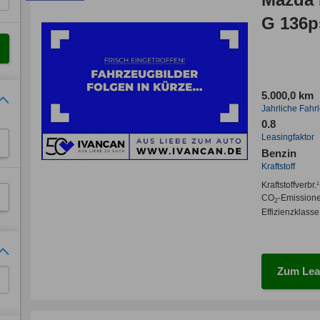
G 136p
5.000,0 km
Jahrliche Fahr
0.8
Leasingfaktor
Benzin
Kraftstoff
Kraftstoffverbr.¹
CO
-Emission
2
Effizienzklasse
Zum Lea