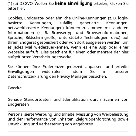
Zum Lea
(1) (a) DSGVO. Wollen Sie
keine Einwilligung
erteilen, klicken Sie
bitte
hier
.
Cookies, Endgeräte- oder ähnliche Online-Kennungen (z. B. login-
basierte Kennungen, zufällig generierte Kennungen,
netzwerkbasierte Kennungen) können zusammen mit anderen
Informationen (z. B. Browsertyp und Browserinformationen,
Sprache, Bildschirmgröße, unterstützte Technologien usw.) auf
Ihrem Endgerät gespeichert oder von dort ausgelesen werden, um
es jedes Mal wiederzuerkennen, wenn es eine App oder einer
Webseite aufruft. Dies geschieht für einen oder mehrere der hier
aufgeführten Verarbeitungszwecke.
Sie können Ihre Präferenzen jederzeit anpassen und erteilte
Einwilligungen widerrufen, indem Sie in unserer
Datenschutzerklärung den Privacy Manager besuchen.
Zwecke
Genaue Standortdaten und Identifikation durch Scannen von
Endgeräten
Personalisierte Werbung und Inhalte, Messung von Werbeleistung
LEASING
Mazda 
und der Performance von Inhalten, Zielgruppenforschung sowie
Entwicklung und Verbesserung von Angeboten
G 136p