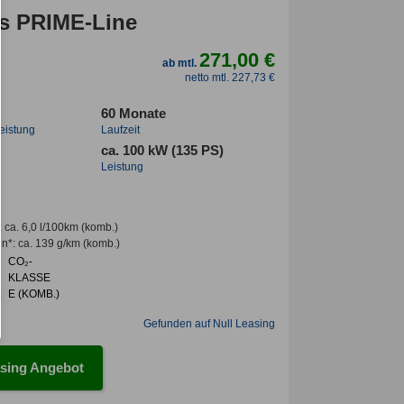
s PRIME-Line
271,00 €
ab mtl.
netto mtl. 227,73 €
60 Monate
leistung
Laufzeit
ca. 100 kW (135 PS)
Leistung
:
ca. 6,0 l/100km
(komb.)
en*
:
ca. 139 g/km
(komb.)
CO₂-
KLASSE
:
E (KOMB.)
Gefunden auf Null Leasing
sing Angebot