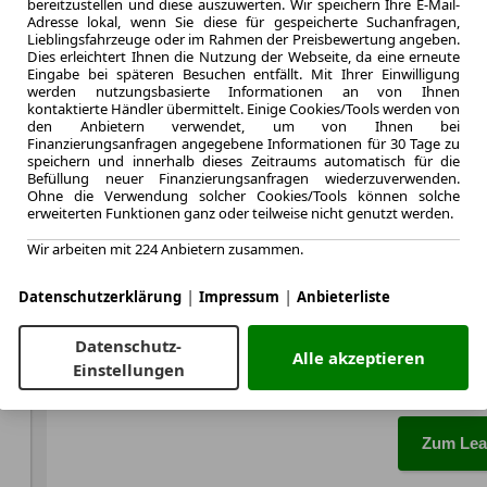
bereitzustellen und diese auszuwerten. Wir speichern Ihre E-Mail-
Adresse lokal, wenn Sie diese für gespeicherte Suchanfragen,
G 136p
Lieblingsfahrzeuge oder im Rahmen der Preisbewertung angeben.
Dies erleichtert Ihnen die Nutzung der Webseite, da eine erneute
Eingabe bei späteren Besuchen entfällt. Mit Ihrer Einwilligung
werden nutzungsbasierte Informationen an von Ihnen
kontaktierte Händler übermittelt. Einige Cookies/Tools werden von
den Anbietern verwendet, um von Ihnen bei
5.000,0 km
Finanzierungsanfragen angegebene Informationen für 30 Tage zu
Jahrliche Fahr
speichern und innerhalb dieses Zeitraums automatisch für die
Befüllung neuer Finanzierungsanfragen wiederzuverwenden.
1 km
Ohne die Verwendung solcher Cookies/Tools können solche
Kilometerstand
erweiterten Funktionen ganz oder teilweise nicht genutzt werden.
Benzin
Kraftstoff
Wir arbeiten mit 224 Anbietern zusammen.
Kraftstoffverbr.¹
|
|
CO
-Emission
Datenschutzerklärung
Impressum
Anbieterliste
2
Datenschutz-
Effizienzklasse
Alle akzeptieren
Einstellungen
Zum Lea