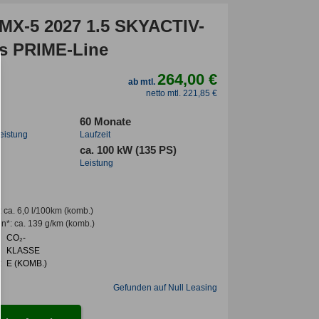
MX-5 2027 1.5 SKYACTIV-
s PRIME-Line
264,00 €
ab mtl.
netto mtl. 221,85 €
60 Monate
leistung
Laufzeit
ca. 100 kW (135 PS)
Leistung
:
ca. 6,0 l/100km
(komb.)
en*
:
ca. 139 g/km
(komb.)
CO₂-
KLASSE
:
E (KOMB.)
Gefunden auf Null Leasing