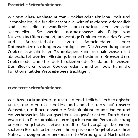
Essentielle Seitenfunktionen
Wir bzw. diese Anbieter nutzen Cookies oder ähnliche Tools und
Technologien, die für die essentielle Seitenfunktionen erforderlich
5.000,0 km
sind und die einwandfreie Funktionalität der Webseite
Jahrliche Fahr
sicherstellen. Sie werden normalerweise als Folge von
1 km
Nutzeraktivitäten genutzt, um wichtige Funktionen wie das Setzen
Kilometerstand
und Aufrechterhalten von Anmeldedaten oder
Datenschutzeinstellungen zu ermöglichen. Die Verwendung dieser
Benzin
Cookies bzw. ähnlicher Technologien kann normalerweise nicht
Kraftstoff
abgeschaltet werden. Allerdings können bestimmte Browser diese
Cookies oder ähnliche Tools blockieren oder Sie darauf hinweisen.
Kraftstoffverbr.¹
Das Blockieren dieser Cookies oder ähnlicher Tools kann die
CO
-Emission
2
Funktionalität der Webseite beeinträchtigen.
Effizienzklasse
Erweiterte Seitenfunktionen
Wir bzw. Drittanbieter nutzen unterschiedliche technologische
Mittel, darunter u.a. Cookies und ähnliche Tools auf unserer
Zum Lea
Webseite, um Ihnen erweiterte Seitenfunktionen anzubieten und
ein verbessertes Nutzungserlebnis zu gewährleisten. Durch diese
erweiterten Funktionalitäten ermöglichen wir die Personalisierung
unseres Angebotes - etwa, um Ihre Suchvorgänge bei einem
späteren Besuch fortzusetzen, Ihnen passende Angebote aus Ihrer
LEASING
Mazda 
Nähe anzuzeigen oder personalisierte Werbung und Nachrichten