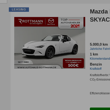
LEASING
Mazda 
SKYACT
5.000,0 km
Jahrliche Fahr
1 km
Kilometerstand
Benzin
Kraftstoff
Kraftstoffverbr.¹
CO
-Emission
2
Effizienzklasse