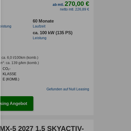
270,00 €
ab mtl.
netto mtl. 226,89 €
60 Monate
leistung
Laufzeit
ca. 100 kW (135 PS)
Leistung
:
ca. 6,0 l/100km
(komb.)
en*
:
ca. 139 g/km
(komb.)
CO₂-
KLASSE
:
E (KOMB.)
Gefunden auf Null Leasing
sing Angebot
MX-5 2027 1.5 SKYACTIV-