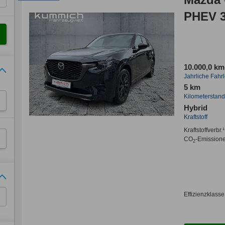
PHEV 
10.000,0 km
Jahrliche Fahr
5 km
Kilometerstand
Hybrid
Kraftstoff
Kraftstoffverbr.¹
CO
-Emission
2
Effizienzklasse