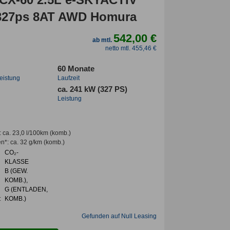
327ps 8AT AWD Homura
542,00 €
ab mtl.
netto mtl. 455,46 €
60 Monate
leistung
Laufzeit
ca. 241 kW (327 PS)
Leistung
:
ca. 23,0 l/100km
(komb.)
en*
:
ca. 32 g/km
(komb.)
CO₂-
KLASSE
B (GEW.
KOMB.),
G (ENTLADEN,
:
KOMB.)
Gefunden auf Null Leasing