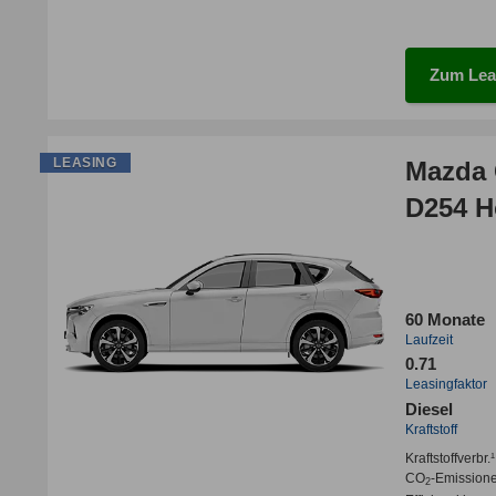
Zum Lea
LEASING
Mazda 
D254 H
60 Monate
Laufzeit
0.71
Leasingfaktor
Diesel
Kraftstoff
Kraftstoffverbr.¹
CO
-Emission
2