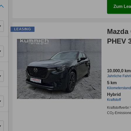
Zum Lea
LEASING
Mazda 
PHEV 
10.000,0 km
Jahrliche Fahr
5 km
Kilometerstand
Hybrid
Kraftstoff
Kraftstoffverbr.¹
CO
-Emission
2