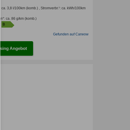
:
ca. 3,8 l/100km
(komb.) ,
Stromverbr.¹:
ca. kWh/100km
en*
:
ca. 86 g/km
(komb.)
:
B
Gefunden auf Carwow
sing Angebot