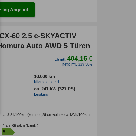
sing Angebot
CX-60 2.5 e-SKYACTIV
omura Auto AWD 5 Türen
404,16 €
ab mtl.
netto mtl. 339,50 €
10.000 km
Kilometerstand
ca. 241 kW (327 PS)
Leistung
:
ca. 3,8 l/100km
(komb.) ,
Stromverbr.¹:
ca. kWh/100km
en*
:
ca. 86 g/km
(komb.)
:
B