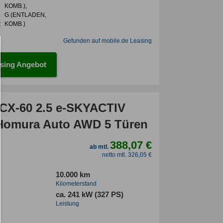
KOMB.),
G (ENTLADEN,
:
KOMB.)
Gefunden auf mobile.de Leasing
sing Angebot
CX-60 2.5 e-SKYACTIV
omura Auto AWD 5 Türen
388,07 €
ab mtl.
netto mtl. 326,05 €
10.000 km
Kilometerstand
ca. 241 kW (327 PS)
Leistung