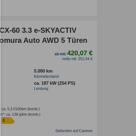
CX-60 3.3 e-SKYACTIV
omura Auto AWD 5 Türen
420,07 €
ab mtl.
netto mtl. 352,94 €
5.000 km
Kilometerstand
ca. 187 kW (254 PS)
Leistung
:
ca. 5,3 l/100km
(komb.)
en*
:
ca. 138 g/km
(komb.)
:
E
Gefunden auf Carwow