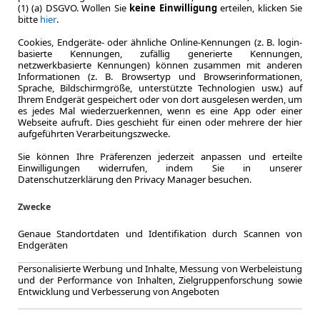
Kraftstoff
(1) (a) DSGVO. Wollen Sie
keine Einwilligung
erteilen, klicken Sie
bitte
hier
.
Kraftstoffverbr.¹
(komb.)
Cookies, Endgeräte- oder ähnliche Online-Kennungen (z. B. login-
CO
-Emission
2
basierte Kennungen, zufällig generierte Kennungen,
Effizienzklasse
netzwerkbasierte Kennungen) können zusammen mit anderen
Informationen (z. B. Browsertyp und Browserinformationen,
Sprache, Bildschirmgröße, unterstützte Technologien usw.) auf
Ihrem Endgerät gespeichert oder von dort ausgelesen werden, um
es jedes Mal wiederzuerkennen, wenn es eine App oder einer
Zum Lea
Webseite aufruft. Dies geschieht für einen oder mehrere der hier
aufgeführten Verarbeitungszwecke.
Sie können Ihre Präferenzen jederzeit anpassen und erteilte
Einwilligungen widerrufen, indem Sie in unserer
Datenschutzerklärung den Privacy Manager besuchen.
Zwecke
Genaue Standortdaten und Identifikation durch Scannen von
Endgeräten
Personalisierte Werbung und Inhalte, Messung von Werbeleistung
und der Performance von Inhalten, Zielgruppenforschung sowie
Entwicklung und Verbesserung von Angeboten