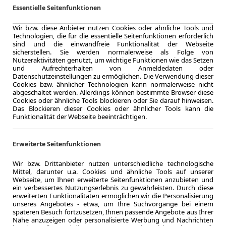
Essentielle Seitenfunktionen
Wir bzw. diese Anbieter nutzen Cookies oder ähnliche Tools und
Technologien, die für die essentielle Seitenfunktionen erforderlich
sind und die einwandfreie Funktionalität der Webseite
LEASING
Mazda 
sicherstellen. Sie werden normalerweise als Folge von
Nutzeraktivitäten genutzt, um wichtige Funktionen wie das Setzen
D254 H
und Aufrechterhalten von Anmeldedaten oder
Datenschutzeinstellungen zu ermöglichen. Die Verwendung dieser
Cookies bzw. ähnlicher Technologien kann normalerweise nicht
abgeschaltet werden. Allerdings können bestimmte Browser diese
Cookies oder ähnliche Tools blockieren oder Sie darauf hinweisen.
Das Blockieren dieser Cookies oder ähnlicher Tools kann die
Funktionalität der Webseite beeinträchtigen.
48 Monate
Laufzeit
0.65
Erweiterte Seitenfunktionen
Leasingfaktor
Diesel
Wir bzw. Drittanbieter nutzen unterschiedliche technologische
Kraftstoff
Mittel, darunter u.a. Cookies und ähnliche Tools auf unserer
Webseite, um Ihnen erweiterte Seitenfunktionen anzubieten und
Kraftstoffverbr.¹
ein verbessertes Nutzungserlebnis zu gewährleisten. Durch diese
CO
-Emission
2
erweiterten Funktionalitäten ermöglichen wir die Personalisierung
Effizienzklasse
unseres Angebotes - etwa, um Ihre Suchvorgänge bei einem
späteren Besuch fortzusetzen, Ihnen passende Angebote aus Ihrer
Nähe anzuzeigen oder personalisierte Werbung und Nachrichten