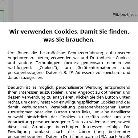
Effizienzklasse
Wir verwenden Cookies. Damit Sie finden,
was Sie brauchen.
Zum Lea
Um Ihnen die bestmögliche Benutzererfahrung auf unseren
Angeboten zu bieten, verwenden wir und Drittanbieter Cookies
und andere Technologien (beides gemeinsam nennen wir
LEASING
Mazda 
nachfolgend: „Cookies"), um Geräteinformationen und
personenbezogene Daten (z.B. IP Adressen) zu speichern und
PHEV H
darauf zuzugreifen.
Dadurch ist es möglich, personalisierte Werbung entsprechend
Ihren Interessen auszuspielen, unser Angebot zu optimieren und
dessen Verwendung zu analysieren. Klicken Sie den Button unten
rechts, um dem Einsatz von einwilligungspflichten Cookies und der
damit verbundenen Verarbeitung personenbezogener Daten
60 Monate
zuzustimmen oder den Button unten links, um eine detaillierte
Laufzeit
Auswahl hinsichtlich der Cookies zu treffen oder um der
0.64
Verarbeitung personenbezogener Daten zu widersprechen, soweit
diese auf Grundlage berechtigter Interessen erfolgt. Die
Leasingfaktor
Einwilligung umfasst auch die Übermittlung bestimmter
Hybrid
personenbezogener Daten in Drittländer, u.a. die USA, nach Art. 49