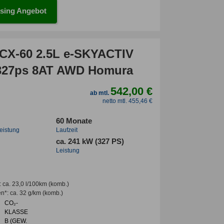
sing Angebot
CX-60 2.5L e-SKYACTIV
327ps 8AT AWD Homura
542,00 €
ab mtl.
netto mtl. 455,46 €
60 Monate
leistung
Laufzeit
ca. 241 kW (327 PS)
Leistung
:
ca. 23,0 l/100km
(komb.)
en*
:
ca. 32 g/km
(komb.)
CO₂-
KLASSE
B (GEW.