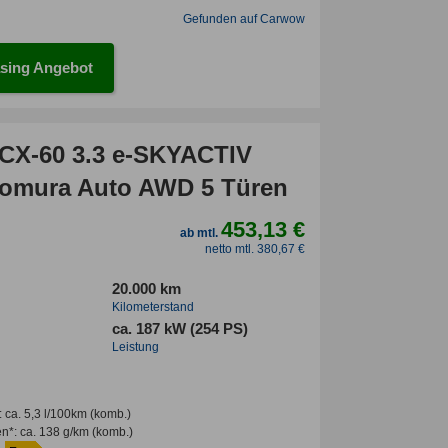
Gefunden auf Carwow
sing Angebot
CX-60 3.3 e-SKYACTIV
omura Auto AWD 5 Türen
453,13 €
ab mtl.
netto mtl. 380,67 €
20.000 km
Kilometerstand
ca. 187 kW (254 PS)
Leistung
:
ca. 5,3 l/100km
(komb.)
en*
:
ca. 138 g/km
(komb.)