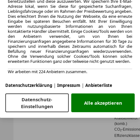
bereitzustellen und diese auszuwerten. Wir speichern Ihre E-Mail-
Adresse lokal, wenn Sie diese für gespeicherte Suchanfragen,
Zum Lea
Lieblingsfahrzeuge oder im Rahmen der Preisbewertung angeben.
Dies erleichtert Ihnen die Nutzung der Webseite, da eine erneute
Eingabe bei späteren Besuchen entfällt. Mit Ihrer Einwilligung
werden nutzungsbasierte Informationen an von Ihnen
kontaktierte Händler übermittelt. Einige Cookies/Tools werden von
LEASING
Mazda 
den Anbietern verwendet, um von Ihnen bei
Finanzierungsanfragen angegebene Informationen für 30 Tage zu
PHEV H
speichern und innerhalb dieses Zeitraums automatisch für die
Befüllung neuer Finanzierungsanfragen wiederzuverwenden.
Ohne die Verwendung solcher Cookies/Tools können solche
erweiterten Funktionen ganz oder teilweise nicht genutzt werden.
Wir arbeiten mit 224 Anbietern zusammen.
48 Monate
|
|
Laufzeit
Datenschutzerklärung
Impressum
Anbieterliste
0.67
Leasingfaktor
Datenschutz-
Alle akzeptieren
Hybrid
Einstellungen
Kraftstoff
Kraftstoffverbr.¹
(komb.)
CO
-Emission
2
Effizienzklasse