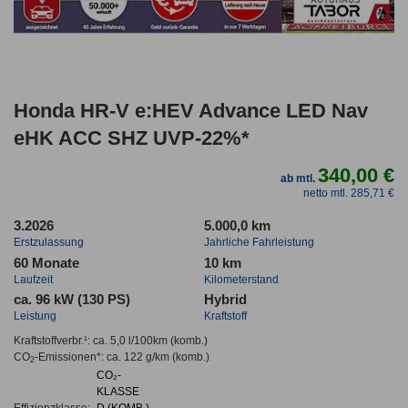
Honda HR-V e:HEV Advance LED Nav
eHK ACC SHZ UVP-22%*
340,00 €
ab mtl.
netto mtl. 285,71 €
3.2026
5.000,0 km
Erstzulassung
Jahrliche Fahrleistung
60 Monate
10 km
Laufzeit
Kilometerstand
ca. 96 kW (130 PS)
Hybrid
Leistung
Kraftstoff
Kraftstoffverbr.¹:
ca. 5,0 l/100km
(komb.)
CO
-Emissionen*
:
ca. 122 g/km
(komb.)
2
CO₂-
KLASSE
Effizienzklasse:
D (KOMB.)