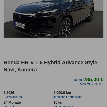
Honda HR-V 1.5 Hybrid Advance Style,
Navi, Kamera
285,00 €
ab mtl.
netto mtl. 239,50 €
6.2026
5.000,0 km
Erstzulassung
Jahrliche Fahrleistung
24 Monate
10 km
Laufzeit
Kilometerstand