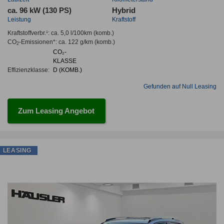
ca. 96 kW (130 PS)
Hybrid
Leistung
Kraftstoff
Kraftstoffverbr.¹:
ca. 5,0 l/100km
(komb.)
CO
-Emissionen*
:
ca. 122 g/km
(komb.)
2
CO₂-
KLASSE
Effizienzklasse:
D (KOMB.)
Gefunden auf Null Leasing
Zum Leasing Angebot
LEASING