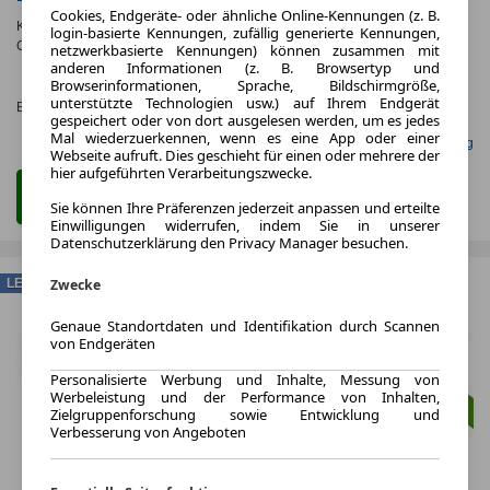
Cookies, Endgeräte- oder ähnliche Online-Kennungen (z. B.
Kraftstoffverbr.¹:
ca. 5,0 l/100km
(komb.)
login-basierte Kennungen, zufällig generierte Kennungen,
CO
-Emissionen*
:
ca. 122 g/km
(komb.)
netzwerkbasierte Kennungen) können zusammen mit
2
anderen Informationen (z. B. Browsertyp und
CO₂-
Browserinformationen, Sprache, Bildschirmgröße,
KLASSE
unterstützte Technologien usw.) auf Ihrem Endgerät
Effizienzklasse:
D (KOMB.)
gespeichert oder von dort ausgelesen werden, um es jedes
Mal wiederzuerkennen, wenn es eine App oder einer
Gefunden auf Null Leasing
Webseite aufruft. Dies geschieht für einen oder mehrere der
hier aufgeführten Verarbeitungszwecke.
Zum Leasing Angebot
Sie können Ihre Präferenzen jederzeit anpassen und erteilte
Einwilligungen widerrufen, indem Sie in unserer
Datenschutzerklärung den Privacy Manager besuchen.
LEASING
Zwecke
Genaue Standortdaten und Identifikation durch Scannen
von Endgeräten
Personalisierte Werbung und Inhalte, Messung von
Werbeleistung und der Performance von Inhalten,
Zielgruppenforschung sowie Entwicklung und
Verbesserung von Angeboten