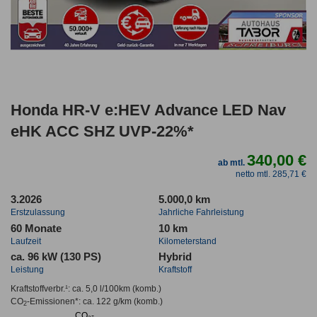
Honda HR-V e:HEV Advance LED Nav
eHK ACC SHZ UVP-22%*
340,00 €
ab mtl.
netto mtl. 285,71 €
3.2026
5.000,0 km
Erstzulassung
Jahrliche Fahrleistung
60 Monate
10 km
Laufzeit
Kilometerstand
ca. 96 kW (130 PS)
Hybrid
Leistung
Kraftstoff
Kraftstoffverbr.¹:
ca. 5,0 l/100km
(komb.)
CO
-Emissionen*
:
ca. 122 g/km
(komb.)
2
CO₂-