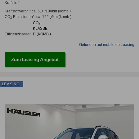
Kraftstoff
Kraftstoffverbr.¹:
ca. 5,0 l/100km
(komb.)
CO
-Emissionen*
:
ca. 122 g/km
(komb.)
2
CO₂-
KLASSE
Effizienzklasse:
D (KOMB.)
Gefunden auf mobile.de Leasing
Zum Leasing Angebot
LEASING