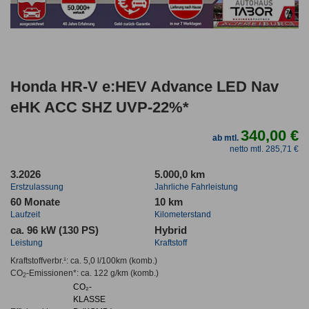
Honda HR-V e:HEV Advance LED Nav
eHK ACC SHZ UVP-22%*
340,00 €
ab mtl.
netto mtl. 285,71 €
3.2026
5.000,0 km
Erstzulassung
Jahrliche Fahrleistung
60 Monate
10 km
Laufzeit
Kilometerstand
ca. 96 kW (130 PS)
Hybrid
Leistung
Kraftstoff
Kraftstoffverbr.¹:
ca. 5,0 l/100km
(komb.)
CO
-Emissionen*
:
ca. 122 g/km
(komb.)
2
CO₂-
KLASSE