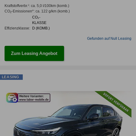
Kraftstoffverbr.¹:
ca. 5,0 l/100km
(komb.)
CO
-Emissionen*
:
ca. 122 g/km
(komb.)
2
CO₂-
KLASSE
Effizienzklasse:
D (KOMB.)
Gefunden auf Null Leasing
Zum Leasing Angebot
LEASING