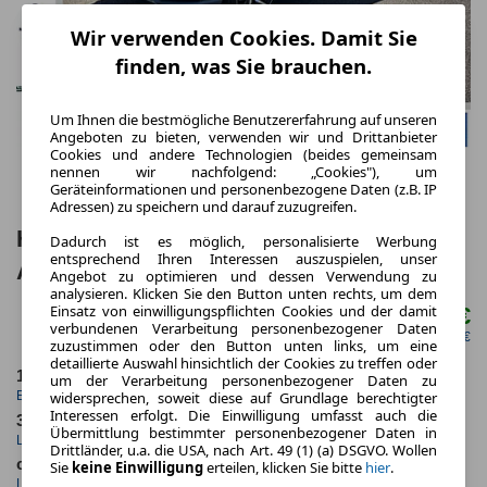
Wir verwenden Cookies. Damit Sie
finden, was Sie brauchen.
Um Ihnen die bestmögliche Benutzererfahrung auf unseren
Angeboten zu bieten, verwenden wir und Drittanbieter
Cookies und andere Technologien (beides gemeinsam
nennen wir nachfolgend: „Cookies"), um
Geräteinformationen und personenbezogene Daten (z.B. IP
Adressen) zu speichern und darauf zuzugreifen.
Honda HR-V e:HEV 1.5 i-MMD Hybrid
Dadurch ist es möglich, personalisierte Werbung
entsprechend Ihren Interessen auszuspielen, unser
Advance Plus (RV/RV)
Angebot zu optimieren und dessen Verwendung zu
analysieren. Klicken Sie den Button unten rechts, um dem
Einsatz von einwilligungspflichten Cookies und der damit
325,00 €
ab mtl.
verbundenen Verarbeitung personenbezogener Daten
netto mtl. 273,11 €
zuzustimmen oder den Button unten links, um eine
detaillierte Auswahl hinsichtlich der Cookies zu treffen oder
11.2025
5.000,0 km
um der Verarbeitung personenbezogener Daten zu
widersprechen, soweit diese auf Grundlage berechtigter
Erstzulassung
Jahrliche Fahrleistung
Interessen erfolgt. Die Einwilligung umfasst auch die
36 Monate
20 km
Übermittlung bestimmter personenbezogener Daten in
Laufzeit
Kilometerstand
Drittländer, u.a. die USA, nach Art. 49 (1) (a) DSGVO. Wollen
ca. 79 kW (107 PS)
Hybrid
Sie
keine Einwilligung
erteilen, klicken Sie bitte
hier
.
Leistung
Kraftstoff