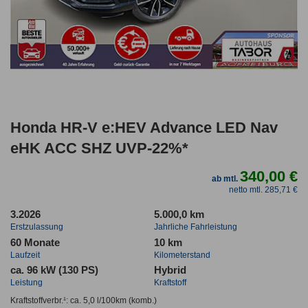
Honda HR-V e:HEV Advance LED Nav
eHK ACC SHZ UVP-22%*
340,00 €
ab mtl.
netto mtl. 285,71 €
3.2026
5.000,0 km
Erstzulassung
Jahrliche Fahrleistung
60 Monate
10 km
Laufzeit
Kilometerstand
ca. 96 kW (130 PS)
Hybrid
Leistung
Kraftstoff
Kraftstoffverbr.¹:
ca. 5,0 l/100km
(komb.)