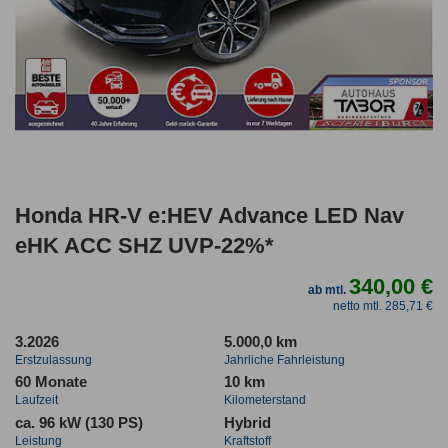
Honda HR-V e:HEV Advance LED Nav
eHK ACC SHZ UVP-22%*
340,00 €
ab mtl.
netto mtl. 285,71 €
3.2026
5.000,0 km
Erstzulassung
Jahrliche Fahrleistung
60 Monate
10 km
Laufzeit
Kilometerstand
ca. 96 kW (130 PS)
Hybrid
Leistung
Kraftstoff