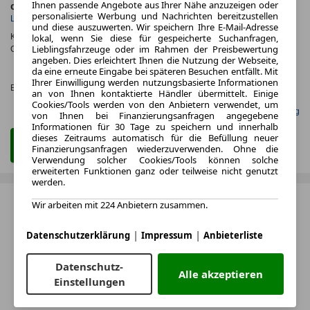
Ihnen passende Angebote aus Ihrer Nähe anzuzeigen oder
ca. 96 kW (130 PS)
Hybrid
personalisierte Werbung und Nachrichten bereitzustellen
Leistung
Kraftstoff
und diese auszuwerten. Wir speichern Ihre E-Mail-Adresse
lokal, wenn Sie diese für gespeicherte Suchanfragen,
Kraftstoffverbr.¹:
ca. 5,0 l/100km
(komb.)
Lieblingsfahrzeuge oder im Rahmen der Preisbewertung
CO
-Emissionen*
:
ca. 122 g/km
(komb.)
2
angeben. Dies erleichtert Ihnen die Nutzung der Webseite,
CO₂-
da eine erneute Eingabe bei späteren Besuchen entfällt. Mit
KLASSE
Ihrer Einwilligung werden nutzungsbasierte Informationen
Effizienzklasse:
D (KOMB.)
an von Ihnen kontaktierte Händler übermittelt. Einige
Cookies/Tools werden von den Anbietern verwendet, um
Gefunden auf Null Leasing
von Ihnen bei Finanzierungsanfragen angegebene
Informationen für 30 Tage zu speichern und innerhalb
dieses Zeitraums automatisch für die Befüllung neuer
Zum Leasing Angebot
Finanzierungsanfragen wiederzuverwenden. Ohne die
Verwendung solcher Cookies/Tools können solche
erweiterten Funktionen ganz oder teilweise nicht genutzt
werden.
Wir arbeiten mit 224 Anbietern zusammen.
|
|
Datenschutzerklärung
Impressum
Anbieterliste
Datenschutz-
Alle akzeptieren
Einstellungen