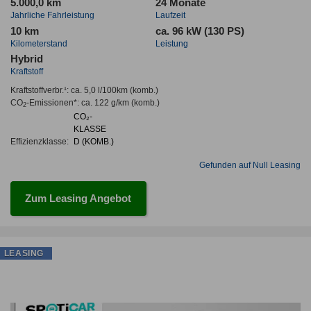
5.000,0 km
24 Monate
Jahrliche Fahrleistung
Laufzeit
10 km
ca. 96 kW (130 PS)
Kilometerstand
Leistung
Hybrid
Kraftstoff
Kraftstoffverbr.¹:
ca. 5,0 l/100km
(komb.)
CO
-Emissionen*
:
ca. 122 g/km
(komb.)
2
CO₂-
KLASSE
Effizienzklasse:
D (KOMB.)
Gefunden auf Null Leasing
Zum Leasing Angebot
LEASING