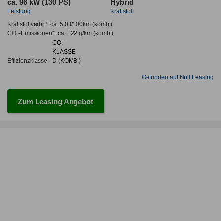
ca. 96 kW (130 PS)
Hybrid
Leistung
Kraftstoff
Kraftstoffverbr.¹:
ca. 5,0 l/100km
(komb.)
CO
-Emissionen*
:
ca. 122 g/km
(komb.)
2
CO₂-
KLASSE
Effizienzklasse:
D (KOMB.)
Gefunden auf Null Leasing
Zum Leasing Angebot