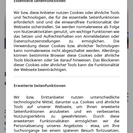
Essentielle Seitenfunktionen
Wir bzw. diese Anbieter nutzen Cookies oder ähnliche Tools
und Technologien, die für die essentielle Seitenfunktionen
erforderlich sind und die einwandfreie Funktionalität der
Webseite sicherstellen. Sie werden normalerweise als Folge
von Nutzeraktivitäten genutzt, um wichtige Funktionen wie
das Setzen und Aufrechterhalten von Anmeldedaten oder
Datenschutzeinstellungen zu ermöglichen. Die
Verwendung dieser Cookies bzw. ähnlicher Technologien
kann normalerweise nicht abgeschaltet werden. Allerdings
können bestimmte Browser diese Cookies oder ähnliche
Tools blockieren oder Sie darauf hinweisen. Das Blockieren
dieser Cookies oder ähnlicher Tools kann die Funktionalität
der Webseite beeinträchtigen.
Honda HR-V e:HEV Advance LED Nav
eHK ACC SHZ LHZ Keyl
Erweiterte Seitenfunktionen
340,00 €
ab mtl.
Wir bzw. Drittanbieter nutzen unterschiedliche
netto mtl. 285,71 €
technologische Mittel, darunter u.a. Cookies und ähnliche
Tools auf unserer Webseite, um Ihnen erweiterte
Seitenfunktionen anzubieten und ein verbessertes
3.2026
5.000,0 km
Nutzungserlebnis zu gewährleisten. Durch diese
Erstzulassung
Jahrliche Fahrleistung
erweiterten Funktionalitäten ermöglichen wir die
60 Monate
10 km
Personalisierung unseres Angebotes - etwa, um Ihre
Laufzeit
Kilometerstand
Suchvorgänge bei einem späteren Besuch fortzusetzen,