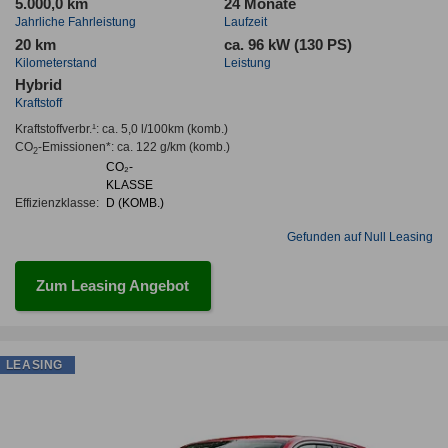
5.000,0 km
24 Monate
Jahrliche Fahrleistung
Laufzeit
20 km
ca. 96 kW (130 PS)
Kilometerstand
Leistung
Hybrid
Kraftstoff
Kraftstoffverbr.¹:
ca. 5,0 l/100km
(komb.)
CO
-Emissionen*
:
ca. 122 g/km
(komb.)
2
CO₂-
KLASSE
Effizienzklasse:
D (KOMB.)
Gefunden auf Null Leasing
Zum Leasing Angebot
LEASING