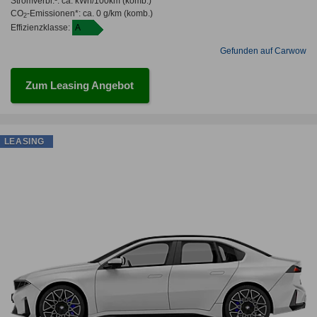
Stromverbr.¹:
ca. kWh/100km
(komb.)
CO
-Emissionen*
:
ca. 0 g/km
(komb.)
2
Effizienzklasse:
A
Gefunden auf Carwow
Zum Leasing Angebot
LEASING