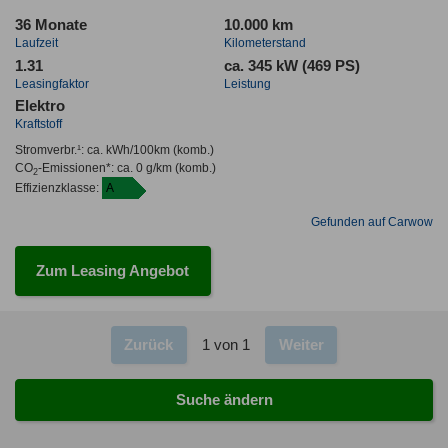
36 Monate
10.000 km
Laufzeit
Kilometerstand
1.31
ca. 345 kW (469 PS)
Leasingfaktor
Leistung
Elektro
Kraftstoff
Stromverbr.¹:
ca. kWh/100km
(komb.)
CO
-Emissionen*
:
ca. 0 g/km
(komb.)
2
Effizienzklasse:
A
Gefunden auf Carwow
Zum Leasing Angebot
Zurück
1 von 1
Weiter
Suche ändern