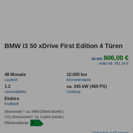
BMW i3 50 xDrive First Edition 4 Türen
906,00 €
ab mtl.
netto mtl. 761,34 €
48 Monate
10.000 km
Laufzeit
Kilometerstand
1.2
ca. 345 kW (469 PS)
Leasingfaktor
Leistung
Elektro
Kraftstoff
Stromverbr.¹:
ca. kWh/100km
(komb.)
CO
-Emissionen*
:
ca. 0 g/km
(komb.)
2
Effizienzklasse:
A
Gefunden auf Carwow