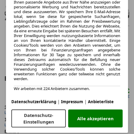
Ihnen passende Angebote aus Ihrer Nähe anzuzeigen oder
personalisierte Werbung und Nachrichten bereitzustellen
und diese auszuwerten. Wir speichern Ihre E-Mail-Adresse
lokal, wenn Sie diese für gespeicherte Suchanfragen,
Lieblingsfahrzeuge oder im Rahmen der Preisbewertung
angeben. Dies erleichtert Ihnen die Nutzung der Webseite,
da eine erneute Eingabe bei späteren Besuchen entfällt. Mit
Ihrer Einwilligung werden nutzungsbasierte Informationen
an von Ihnen kontaktierte Händler übermittelt. Einige
Cookies/Tools werden von den Anbietern verwendet, um
von Ihnen bei Finanzierungsanfragen angegebene
Informationen für 30 Tage zu speichern und innerhalb
dieses Zeitraums automatisch für die Befüllung neuer
Finanzierungsanfragen wiederzuverwenden. Ohne die
Verwendung solcher Cookies/Tools können solche
erweiterten Funktionen ganz oder teilweise nicht genutzt
BMW i3 50 xDrive First Edition 4 Türen
werden.
Wir arbeiten mit 224 Anbietern zusammen.
791,17 €
ab mtl.
netto mtl. 664,71 €
|
|
Datenschutzerklärung
Impressum
Anbieterliste
36 Monate
10.000 km
Laufzeit
Kilometerstand
Datenschutz-
Alle akzeptieren
1.05
ca. 345 kW (469 PS)
Einstellungen
Leasingfaktor
Leistung
Elektro