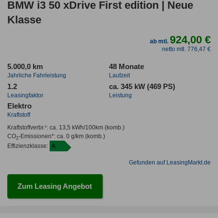
BMW i3 50 xDrive First edition | Neue
Klasse
924,00 €
ab mtl.
netto mtl. 776,47 €
5.000,0 km
48 Monate
Jahrliche Fahrleistung
Laufzeit
1.2
ca. 345 kW (469 PS)
Leasingfaktor
Leistung
Elektro
Kraftstoff
Kraftstoffverbr.¹:
ca. 13,5 kWh/100km
(komb.)
CO
-Emissionen*
:
ca. 0 g/km
(komb.)
2
Effizienzklasse:
A
Gefunden auf LeasingMarkt.de
Zum Leasing Angebot