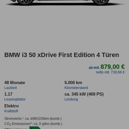
BMW i3 50 xDrive First Edition 4 Türen
879,00 €
ab mtl.
netto mtl. 738,66 €
48 Monate
5.000 km
Laufzeit
Kilometerstand
1.17
ca. 345 kW (469 PS)
Leasingfaktor
Leistung
Elektro
Kraftstoff
Stromverbr.¹:
ca. kWh/100km
(komb.)
CO
-Emissionen*
:
ca. 0 g/km
(komb.)
2