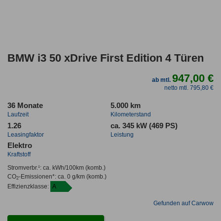
BMW i3 50 xDrive First Edition 4 Türen
947,00 €
ab mtl.
netto mtl. 795,80 €
36 Monate
5.000 km
Laufzeit
Kilometerstand
1.26
ca. 345 kW (469 PS)
Leasingfaktor
Leistung
Elektro
Kraftstoff
Stromverbr.¹:
ca. kWh/100km
(komb.)
CO
-Emissionen*
:
ca. 0 g/km
(komb.)
2
Effizienzklasse:
A
Gefunden auf Carwow