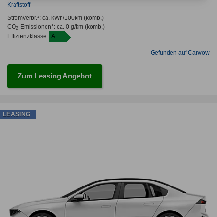
Kraftstoff
Stromverbr.¹:
ca. kWh/100km
(komb.)
CO
-Emissionen*
:
ca. 0 g/km
(komb.)
2
Effizienzklasse:
A
Gefunden auf Carwow
Zum Leasing Angebot
LEASING