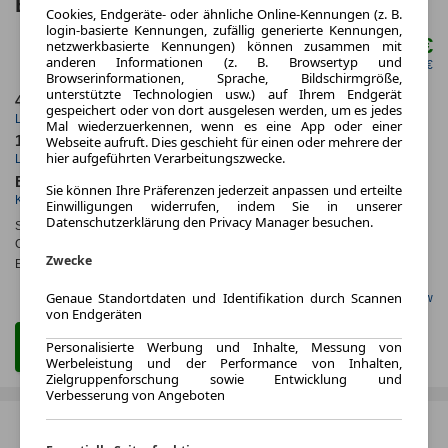
BMW i3 50 xDrive First Edition 4 Türen
Cookies, Endgeräte- oder ähnliche Online-Kennungen (z. B.
login-basierte Kennungen, zufällig generierte Kennungen,
755,00 €
netzwerkbasierte Kennungen) können zusammen mit
ab mtl.
anderen Informationen (z. B. Browsertyp und
netto mtl. 634,45 €
Browserinformationen, Sprache, Bildschirmgröße,
unterstützte Technologien usw.) auf Ihrem Endgerät
48 Monate
5.000 km
gespeichert oder von dort ausgelesen werden, um es jedes
Laufzeit
Kilometerstand
Mal wiederzuerkennen, wenn es eine App oder einer
Webseite aufruft. Dies geschieht für einen oder mehrere der
1.0
ca. 345 kW (469 PS)
hier aufgeführten Verarbeitungszwecke.
Leasingfaktor
Leistung
Elektro
Sie können Ihre Präferenzen jederzeit anpassen und erteilte
Kraftstoff
Einwilligungen widerrufen, indem Sie in unserer
Datenschutzerklärung den Privacy Manager besuchen.
Stromverbr.¹:
ca. kWh/100km
(komb.)
CO
-Emissionen*
:
ca. 0 g/km
(komb.)
2
Zwecke
Effizienzklasse:
A
Genaue Standortdaten und Identifikation durch Scannen
Gefunden auf Carwow
von Endgeräten
Personalisierte Werbung und Inhalte, Messung von
Zum Leasing Angebot
Werbeleistung und der Performance von Inhalten,
Zielgruppenforschung sowie Entwicklung und
Verbesserung von Angeboten