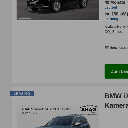
48 Monate
Laufzeit
ca. 150 kW 
Leistung
Kraftstoffverbr.¹
CO
-Emission
2
Effizienzklasse
Zum Lea
LEASING
BMW iX
Kamera