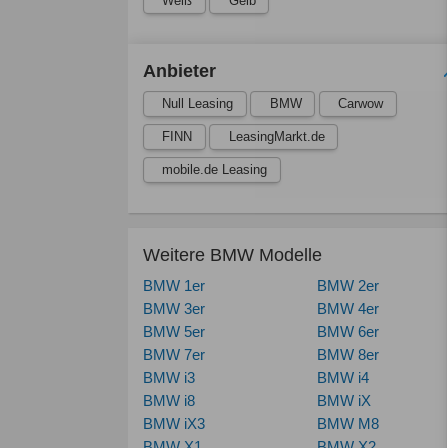
Weiß
Gelb
Anbieter
Null Leasing
BMW
Carwow
FINN
LeasingMarkt.de
mobile.de Leasing
Weitere BMW Modelle
BMW 1er
BMW 2er
BMW 3er
BMW 4er
BMW 5er
BMW 6er
BMW 7er
BMW 8er
BMW i3
BMW i4
BMW i8
BMW iX
BMW iX3
BMW M8
BMW X1
BMW X2