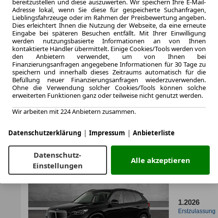
bereitzustellen und diese auszuwerten. Wir speichern Ihre E-Mail-
5.2023
Adresse lokal, wenn Sie diese für gespeicherte Suchanfragen,
Erstzulassung
Lieblingsfahrzeuge oder im Rahmen der Preisbewertung angeben.
Dies erleichtert Ihnen die Nutzung der Webseite, da eine erneute
48 Monate
Eingabe bei späteren Besuchen entfällt. Mit Ihrer Einwilligung
Laufzeit
werden nutzungsbasierte Informationen an von Ihnen
ca. 230 kW 
kontaktierte Händler übermittelt. Einige Cookies/Tools werden von
den Anbietern verwendet, um von Ihnen bei
Leistung
Finanzierungsanfragen angegebene Informationen für 30 Tage zu
speichern und innerhalb dieses Zeitraums automatisch für die
Befüllung neuer Finanzierungsanfragen wiederzuverwenden.
Ohne die Verwendung solcher Cookies/Tools können solche
erweiterten Funktionen ganz oder teilweise nicht genutzt werden.
Zum Lea
Wir arbeiten mit 224 Anbietern zusammen.
|
|
Datenschutzerklärung
Impressum
Anbieterliste
LEASING
BMW iX
Komfor
Datenschutz-
Alle akzeptieren
Einstellungen
1.2026
Erstzulassung