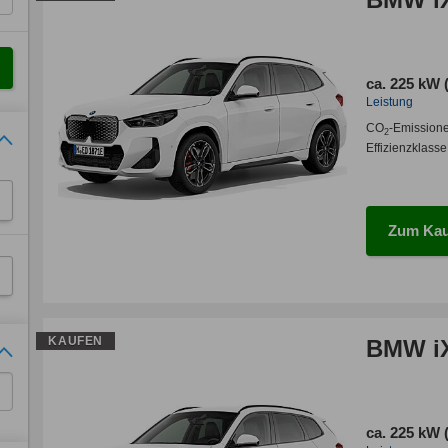
ca. 225 kW 
Leistung
CO
-Emission
2
Effizienzklasse
Zum Kau
KAUFEN
BMW iX
ca. 225 kW 