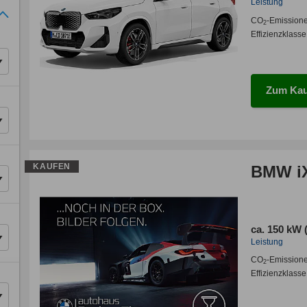
Leistung
CO
-Emission
2
Effizienzklasse
Zum Kau
KAUFEN
BMW iX
ca. 150 kW 
Leistung
CO
-Emission
2
Effizienzklasse