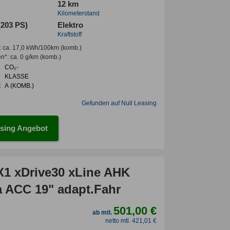
12 km
Kilometerstand
(203 PS)
Elektro
Kraftstoff
:
ca. 17,0 kWh/100km
(komb.)
en*
:
ca. 0 g/km
(komb.)
CO₂-
KLASSE
:
A (KOMB.)
Gefunden auf Null Leasing
sing Angebot
1 xDrive30 xLine AHK
 ACC 19" adapt.Fahr
501,00 €
ab mtl.
netto mtl. 421,01 €