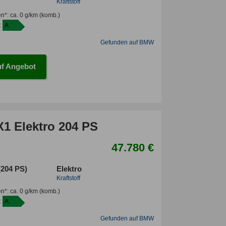
Kraftstoff
en*
:
ca. 0 g/km
(komb.)
:
A
Gefunden auf BMW
f Angebot
1 Elektro 204 PS
47.780 €
(204 PS)
Elektro
Kraftstoff
en*
:
ca. 0 g/km
(komb.)
:
A
Gefunden auf BMW