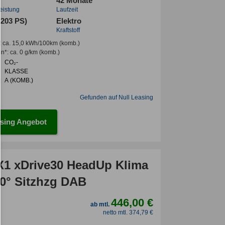
42 Monate
leistung
Laufzeit
(203 PS)
Elektro
Kraftstoff
:
ca. 15,0 kWh/100km
(komb.)
en*
:
ca. 0 g/km
(komb.)
CO₂-
KLASSE
:
A (KOMB.)
Gefunden auf Null Leasing
sing Angebot
1 xDrive30 HeadUp Klima
0° Sitzhzg DAB
446,00 €
ab mtl.
netto mtl. 374,79 €