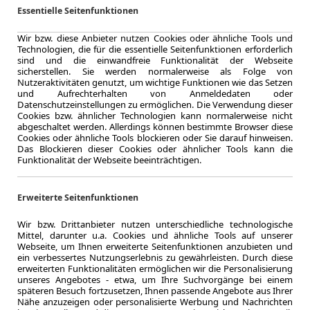
5.000,0 km
Essentielle Seitenfunktionen
Jahrliche Fahr
ca. 150 kW 
Wir bzw. diese Anbieter nutzen Cookies oder ähnliche Tools und
Leistung
Technologien, die für die essentielle Seitenfunktionen erforderlich
sind und die einwandfreie Funktionalität der Webseite
Kraftstoffverbr.¹
sicherstellen. Sie werden normalerweise als Folge von
CO
-Emission
2
Nutzeraktivitäten genutzt, um wichtige Funktionen wie das Setzen
und Aufrechterhalten von Anmeldedaten oder
Datenschutzeinstellungen zu ermöglichen. Die Verwendung dieser
Effizienzklasse
Cookies bzw. ähnlicher Technologien kann normalerweise nicht
abgeschaltet werden. Allerdings können bestimmte Browser diese
Cookies oder ähnliche Tools blockieren oder Sie darauf hinweisen.
Das Blockieren dieser Cookies oder ähnlicher Tools kann die
Funktionalität der Webseite beeinträchtigen.
Zum Lea
Erweiterte Seitenfunktionen
LEASING
Wir bzw. Drittanbieter nutzen unterschiedliche technologische
BMW iX
Mittel, darunter u.a. Cookies und ähnliche Tools auf unserer
Webseite, um Ihnen erweiterte Seitenfunktionen anzubieten und
LED 36
ein verbessertes Nutzungserlebnis zu gewährleisten. Durch diese
erweiterten Funktionalitäten ermöglichen wir die Personalisierung
unseres Angebotes - etwa, um Ihre Suchvorgänge bei einem
späteren Besuch fortzusetzen, Ihnen passende Angebote aus Ihrer
Nähe anzuzeigen oder personalisierte Werbung und Nachrichten