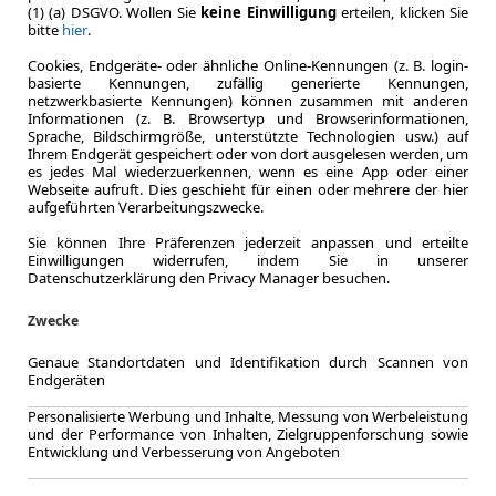
(1) (a) DSGVO. Wollen Sie
keine Einwilligung
erteilen, klicken Sie
bitte
hier
.
Cookies, Endgeräte- oder ähnliche Online-Kennungen (z. B. login-
basierte Kennungen, zufällig generierte Kennungen,
ca. 150 kW 
netzwerkbasierte Kennungen) können zusammen mit anderen
Leistung
Informationen (z. B. Browsertyp und Browserinformationen,
Sprache, Bildschirmgröße, unterstützte Technologien usw.) auf
CO
-Emission
2
Ihrem Endgerät gespeichert oder von dort ausgelesen werden, um
Effizienzklasse
es jedes Mal wiederzuerkennen, wenn es eine App oder einer
Webseite aufruft. Dies geschieht für einen oder mehrere der hier
aufgeführten Verarbeitungszwecke.
Sie können Ihre Präferenzen jederzeit anpassen und erteilte
Zum Kau
Einwilligungen widerrufen, indem Sie in unserer
Datenschutzerklärung den Privacy Manager besuchen.
Zwecke
Genaue Standortdaten und Identifikation durch Scannen von
LEASING
BMW iX
Endgeräten
Personalisierte Werbung und Inhalte, Messung von Werbeleistung
und der Performance von Inhalten, Zielgruppenforschung sowie
Entwicklung und Verbesserung von Angeboten