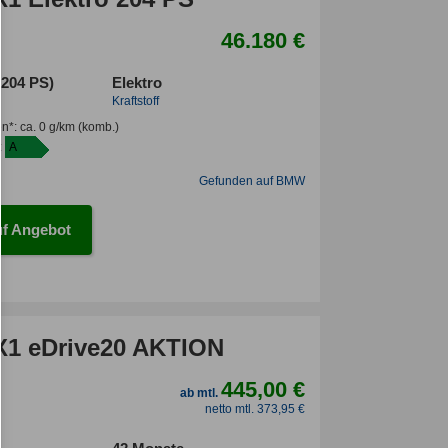
46.180 €
(204 PS)
Elektro
Kraftstoff
en*
:
ca. 0 g/km
(komb.)
:
A
Gefunden auf BMW
f Angebot
1 eDrive20 AKTION
445,00 €
ab mtl.
netto mtl. 373,95 €