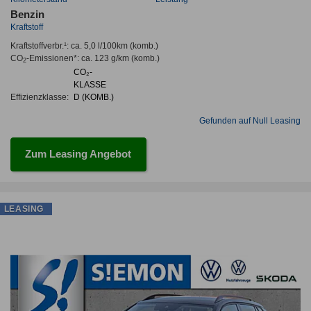
Benzin
Kraftstoff
Kraftstoffverbr.¹:
ca. 5,0 l/100km
(komb.)
CO
-Emissionen*
:
ca. 123 g/km
(komb.)
2
CO₂-
KLASSE
Effizienzklasse:
D (KOMB.)
Gefunden auf Null Leasing
Zum Leasing Angebot
LEASING