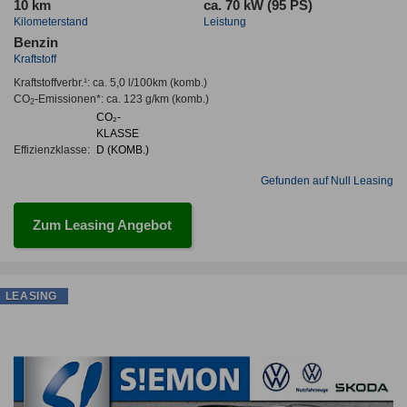
10 km
ca. 70 kW (95 PS)
Kilometerstand
Leistung
Benzin
Kraftstoff
Kraftstoffverbr.¹:
ca. 5,0 l/100km
(komb.)
CO
-Emissionen*
:
ca. 123 g/km
(komb.)
2
CO₂-
KLASSE
Effizienzklasse:
D (KOMB.)
Gefunden auf Null Leasing
Zum Leasing Angebot
LEASING