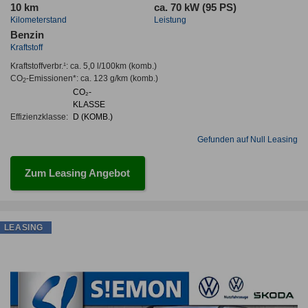
10 km
ca. 70 kW (95 PS)
Kilometerstand
Leistung
Benzin
Kraftstoff
Kraftstoffverbr.¹:
ca. 5,0 l/100km
(komb.)
CO
-Emissionen*
:
ca. 123 g/km
(komb.)
2
CO₂-
KLASSE
Effizienzklasse:
D (KOMB.)
Gefunden auf Null Leasing
Zum Leasing Angebot
LEASING