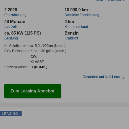
2.2026
10.000,0 km
Erstzulassung
Jahrliche Fahrleistung
48 Monate
4 km
Laufzeit
Kilometerstand
ca. 85 kW (115 PS)
Benzin
Leistung
Kraftstoff
Kraftstoffverbr.¹:
ca. 5,0 l/100km
(komb.)
CO
-Emissionen*
:
ca. 130 g/km
(komb.)
2
CO₂-
KLASSE
Effizienzklasse:
D (KOMB.)
Gefunden auf Null Leasing
Zum Leasing Angebot
LEASING