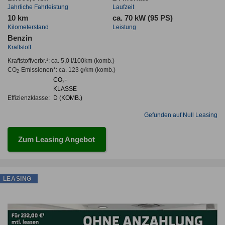
Jahrliche Fahrleistung
Laufzeit
10 km
ca. 70 kW (95 PS)
Kilometerstand
Leistung
Benzin
Kraftstoff
Kraftstoffverbr.¹:
ca. 5,0 l/100km
(komb.)
CO
-Emissionen*
:
ca. 123 g/km
(komb.)
2
CO₂-
KLASSE
Effizienzklasse:
D (KOMB.)
Gefunden auf Null Leasing
Zum Leasing Angebot
LEASING