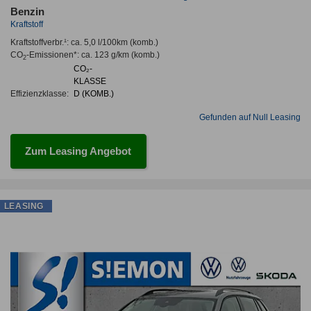
Benzin
Kraftstoff
Kraftstoffverbr.¹:
ca. 5,0 l/100km
(komb.)
CO
-Emissionen*
:
ca. 123 g/km
(komb.)
2
CO₂-
KLASSE
Effizienzklasse:
D (KOMB.)
Gefunden auf Null Leasing
Zum Leasing Angebot
LEASING