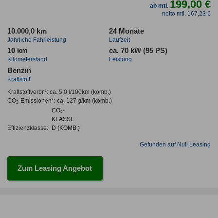
199,00 €
ab mtl.
netto mtl. 167,23 €
10.000,0 km
24 Monate
Jahrliche Fahrleistung
Laufzeit
10 km
ca. 70 kW (95 PS)
Kilometerstand
Leistung
Benzin
Kraftstoff
Kraftstoffverbr.¹:
ca. 5,0 l/100km
(komb.)
CO
-Emissionen*
:
ca. 127 g/km
(komb.)
2
CO₂-
KLASSE
Effizienzklasse:
D (KOMB.)
Gefunden auf Null Leasing
Zum Leasing Angebot