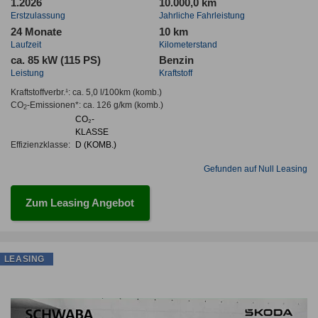
1.2026
10.000,0 km
Erstzulassung
Jahrliche Fahrleistung
24 Monate
10 km
Laufzeit
Kilometerstand
ca. 85 kW (115 PS)
Benzin
Leistung
Kraftstoff
Kraftstoffverbr.¹:
ca. 5,0 l/100km
(komb.)
CO
-Emissionen*
:
ca. 126 g/km
(komb.)
2
CO₂-
KLASSE
Effizienzklasse:
D (KOMB.)
Gefunden auf Null Leasing
Zum Leasing Angebot
LEASING