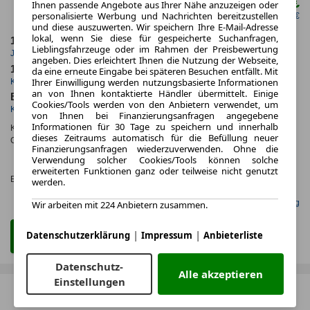
199,00 €
Ihnen passende Angebote aus Ihrer Nähe anzuzeigen oder
ab mtl.
personalisierte Werbung und Nachrichten bereitzustellen
netto mtl. 167,23 €
und diese auszuwerten. Wir speichern Ihre E-Mail-Adresse
lokal, wenn Sie diese für gespeicherte Suchanfragen,
10.000,0 km
24 Monate
Lieblingsfahrzeuge oder im Rahmen der Preisbewertung
Jahrliche Fahrleistung
Laufzeit
angeben. Dies erleichtert Ihnen die Nutzung der Webseite,
10 km
ca. 70 kW (95 PS)
da eine erneute Eingabe bei späteren Besuchen entfällt. Mit
Ihrer Einwilligung werden nutzungsbasierte Informationen
Kilometerstand
Leistung
an von Ihnen kontaktierte Händler übermittelt. Einige
Benzin
Cookies/Tools werden von den Anbietern verwendet, um
Kraftstoff
von Ihnen bei Finanzierungsanfragen angegebene
Informationen für 30 Tage zu speichern und innerhalb
Kraftstoffverbr.¹:
ca. 5,0 l/100km
(komb.)
dieses Zeitraums automatisch für die Befüllung neuer
CO
-Emissionen*
:
ca. 123 g/km
(komb.)
2
Finanzierungsanfragen wiederzuverwenden. Ohne die
CO₂-
Verwendung solcher Cookies/Tools können solche
KLASSE
erweiterten Funktionen ganz oder teilweise nicht genutzt
Effizienzklasse:
D (KOMB.)
werden.
Gefunden auf Null Leasing
Wir arbeiten mit 224 Anbietern zusammen.
|
|
Datenschutzerklärung
Impressum
Anbieterliste
Zum Leasing Angebot
Datenschutz-
Alle akzeptieren
Einstellungen