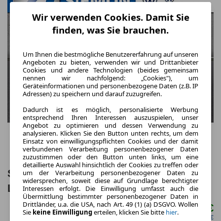
Wir verwenden Cookies. Damit Sie
finden, was Sie brauchen.
Um Ihnen die bestmögliche Benutzererfahrung auf unseren
Angeboten zu bieten, verwenden wir und Drittanbieter
Cookies und andere Technologien (beides gemeinsam
nennen wir nachfolgend: „Cookies"), um
Geräteinformationen und personenbezogene Daten (z.B. IP
Adressen) zu speichern und darauf zuzugreifen.
Dadurch ist es möglich, personalisierte Werbung
entsprechend Ihren Interessen auszuspielen, unser
Angebot zu optimieren und dessen Verwendung zu
analysieren. Klicken Sie den Button unten rechts, um dem
Einsatz von einwilligungspflichten Cookies und der damit
verbundenen Verarbeitung personenbezogener Daten
zuzustimmen oder den Button unten links, um eine
detaillierte Auswahl hinsichtlich der Cookies zu treffen oder
Skoda Kamiq Selection 1.0 TSI AHK
um der Verarbeitung personenbezogener Daten zu
widersprechen, soweit diese auf Grundlage berechtigter
LED SHZ PDC Temp BT
Interessen erfolgt. Die Einwilligung umfasst auch die
Übermittlung bestimmter personenbezogener Daten in
Drittländer, u.a. die USA, nach Art. 49 (1) (a) DSGVO. Wollen
199,00 €
ab mtl.
Sie
keine Einwilligung
erteilen, klicken Sie bitte
hier
.
netto mtl. 167,23 €