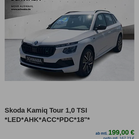
Skoda Kamiq Tour 1,0 TSI
*LED*AHK*ACC*PDC*18"*
199,00 €
ab mtl.
netto mtl. 167,23 €