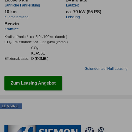
Jahrliche Fahrleistung
Laufzeit
10 km
ca. 70 kW (95 PS)
Kilometerstand
Leistung
Benzin
Kraftstoff
Kraftstoffverbr.¹:
ca. 5,0 l/100km
(komb.)
CO
-Emissionen*
:
ca. 123 g/km
(komb.)
2
CO₂-
KLASSE
Effizienzklasse:
D (KOMB.)
Gefunden auf Null Leasing
Zum Leasing Angebot
LEASING