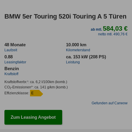
BMW 5er Touring 520i Touring A 5 Türen
584,03 €
ab mtl.
netto mtl. 490,76 €
48 Monate
10.000 km
Laufzeit
Kilometerstand
0.88
ca. 153 kW (208 PS)
Leasingfaktor
Leistung
Benzin
Kraftstoff
Kraftstoffverbr.¹:
ca. 6,2 l/100km
(komb.)
CO
-Emissionen*
:
ca. 141 g/km
(komb.)
2
Effizienzklasse:
E
Gefunden auf Carwow
Zum Leasing Angebot