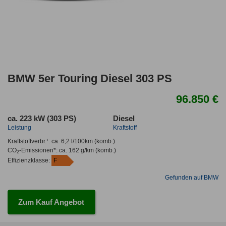
BMW 5er Touring Diesel 303 PS
96.850 €
ca. 223 kW (303 PS)
Diesel
Leistung
Kraftstoff
Kraftstoffverbr.¹:
ca. 6,2 l/100km
(komb.)
CO
-Emissionen*
:
ca. 162 g/km
(komb.)
2
Effizienzklasse:
F
Gefunden auf BMW
Zum Kauf Angebot