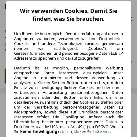
BMW 5er Touring Elektro 340 PS
Wir verwenden Cookies. Damit Sie
finden, was Sie brauchen.
92.080 €
ca. 250 kW (340 PS)
Elektro
Um Ihnen die bestmögliche Benutzererfahrung auf unseren
Leistung
Kraftstoff
Angeboten zu bieten, verwenden wir und Drittanbieter
Cookies und andere Technologien (beides gemeinsam
CO
-Emissionen*
:
ca. 0 g/km
(komb.)
2
nennen wir nachfolgend: „Cookies"), um
Effizienzklasse:
A
Geräteinformationen und personenbezogene Daten (z.B. IP
Adressen) zu speichern und darauf zuzugreifen.
Gefunden auf BMW
Dadurch ist es möglich, personalisierte Werbung
entsprechend Ihren Interessen auszuspielen, unser
Zum Kauf Angebot
Angebot zu optimieren und dessen Verwendung zu
analysieren. Klicken Sie den Button unten rechts, um dem
Einsatz von einwilligungspflichten Cookies und der damit
verbundenen Verarbeitung personenbezogener Daten
zuzustimmen oder den Button unten links, um eine
detaillierte Auswahl hinsichtlich der Cookies zu treffen oder
um der Verarbeitung personenbezogener Daten zu
widersprechen, soweit diese auf Grundlage berechtigter
Interessen erfolgt. Die Einwilligung umfasst auch die
Übermittlung bestimmter personenbezogener Daten in
Drittländer, u.a. die USA, nach Art. 49 (1) (a) DSGVO. Wollen
Sie
keine Einwilligung
erteilen, klicken Sie bitte
hier
.