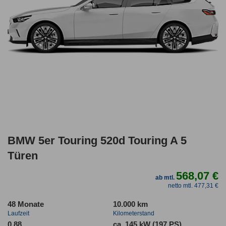
BMW 5er Touring 520d Touring A 5
Türen
568,07 €
ab mtl.
netto mtl. 477,31 €
48 Monate
10.000 km
Laufzeit
Kilometerstand
0.88
ca. 145 kW (197 PS)