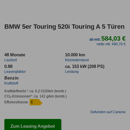
BMW 5er Touring 520i Touring A 5 Türen
584,03 €
ab mtl.
netto mtl. 490,76 €
48 Monate
10.000 km
Laufzeit
Kilometerstand
0.88
ca. 153 kW (208 PS)
Leasingfaktor
Leistung
Benzin
Kraftstoff
Kraftstoffverbr.¹:
ca. 6,2 l/100km
(komb.)
CO
-Emissionen*
:
ca. 141 g/km
(komb.)
2
Effizienzklasse:
E
Gefunden auf Carwow
Zum Leasing Angebot