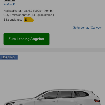
Benzin
Kraftstoff
Kraftstoffverbr.¹:
ca. 6,2 l/100km
(komb.)
CO
-Emissionen*
:
ca. 141 g/km
(komb.)
2
Effizienzklasse:
E
Gefunden auf Carwow
Zum Leasing Angebot
LEASING