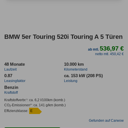
BMW 5er Touring 520i Touring A 5 Türen
536,97 €
ab mtl.
netto mtl. 450,42 €
48 Monate
10.000 km
Laufzeit
Kilometerstand
0.87
ca. 153 kW (208 PS)
Leasingfaktor
Leistung
Benzin
Kraftstoff
Kraftstoffverbr.¹:
ca. 6,2 l/100km
(komb.)
CO
-Emissionen*
:
ca. 141 g/km
(komb.)
2
Effizienzklasse:
E
Gefunden auf Carwow