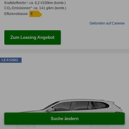
Kraftstoffverbr.¹:
ca. 6,2 l/100km
(komb.)
CO
-Emissionen*
:
ca. 141 g/km
(komb.)
2
Effizienzklasse:
E
Gefunden auf Carwow
Zum Leasing Angebot
LEASING
Suche ändern