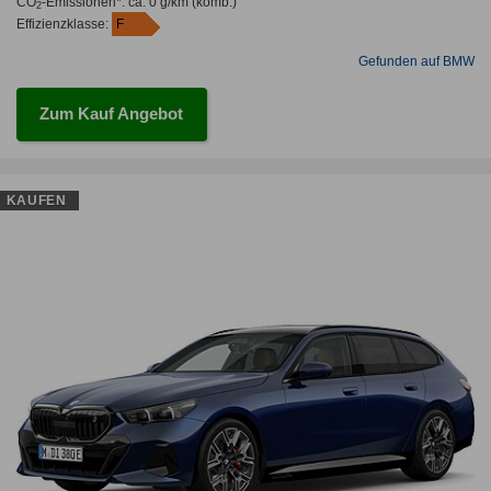
CO
-Emissionen*
:
ca. 0 g/km
(komb.)
2
Effizienzklasse:
F
Gefunden auf BMW
Zum Kauf Angebot
KAUFEN