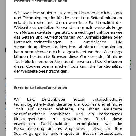
Essentielle Seitenfunktionen
Wir bzw. diese Anbieter nutzen Cookies oder ähnliche Tools
und Technologien, die für die essentielle Seitenfunktionen
erforderlich sind und die einwandfreie Funktionalität der
Webseite sicherstellen. Sie werden normalerweise als Folge
von Nutzeraktivitäten genutzt, um wichtige Funktionen wie
das Setzen und Aufrechterhalten von Anmeldedaten oder
Datenschutzeinstellungen zu ermöglichen. Die
Verwendung dieser Cookies bzw. ähnlicher Technologien
BMW 5er Touring 520i Touring A 5 Türen
kann normalerweise nicht abgeschaltet werden. Allerdings
können bestimmte Browser diese Cookies oder ähnliche
Tools blockieren oder Sie darauf hinweisen. Das Blockieren
536,97 €
ab mtl.
dieser Cookies oder ähnlicher Tools kann die Funktionalität
netto mtl. 450,42 €
der Webseite beeinträchtigen.
48 Monate
10.000 km
Laufzeit
Kilometerstand
Erweiterte Seitenfunktionen
0.87
ca. 153 kW (208 PS)
Leasingfaktor
Leistung
Wir bzw. Drittanbieter nutzen unterschiedliche
technologische Mittel, darunter u.a. Cookies und ähnliche
Benzin
Tools auf unserer Webseite, um Ihnen erweiterte
Kraftstoff
Seitenfunktionen anzubieten und ein verbessertes
Kraftstoffverbr.¹:
ca. 6,2 l/100km
(komb.)
Nutzungserlebnis zu gewährleisten. Durch diese
CO
-Emissionen*
:
ca. 141 g/km
(komb.)
erweiterten Funktionalitäten ermöglichen wir die
2
Personalisierung unseres Angebotes - etwa, um Ihre
Effizienzklasse:
E
Suchvorgänge bei einem späteren Besuch fortzusetzen,