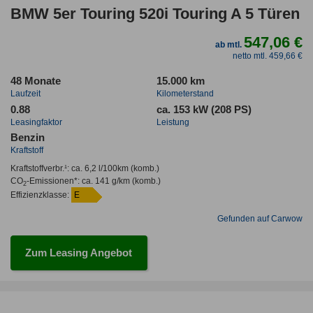
BMW 5er Touring 520i Touring A 5 Türen
547,06 €
ab mtl.
netto mtl. 459,66 €
48 Monate
15.000 km
Laufzeit
Kilometerstand
0.88
ca. 153 kW (208 PS)
Leasingfaktor
Leistung
Benzin
Kraftstoff
Kraftstoffverbr.¹:
ca. 6,2 l/100km
(komb.)
CO
-Emissionen*
:
ca. 141 g/km
(komb.)
2
Effizienzklasse:
E
Gefunden auf Carwow
Zum Leasing Angebot