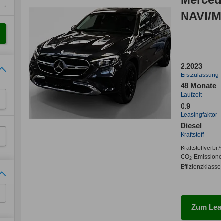
NAVI/
2.2023
Erstzulassung
48 Monate
Laufzeit
0.9
Leasingfaktor
Diesel
Kraftstoff
Kraftstoffverbr.¹
CO
-Emission
2
Effizienzklasse
Zum Lea