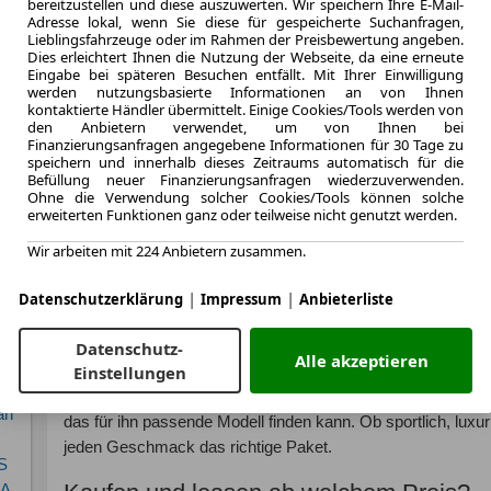
bereitzustellen und diese auszuwerten. Wir speichern Ihre E-Mail-
Adresse lokal, wenn Sie diese für gespeicherte Suchanfragen,
Der Mercedes-Benz GLC 220 ist mit einem leistungsstarken 2
Lieblingsfahrzeuge oder im Rahmen der Preisbewertung angeben.
beeindruckende Leistung von XXX PS bietet. Mit seinem eff
Dies erleichtert Ihnen die Nutzung der Webseite, da eine erneute
Eingabe bei späteren Besuchen entfällt. Mit Ihrer Einwilligung
Fahrwerk eignet sich der GLC 220 sowohl für den Stadtverke
werden nutzungsbasierte Informationen an von Ihnen
kontaktierte Händler übermittelt. Einige Cookies/Tools werden von
Zu den technischen Features des GLC 220 gehören unter a
den Anbietern verwendet, um von Ihnen bei
Finanzierungsanfragen angegebene Informationen für 30 Tage zu
Infotainmentsystem, eine umfangreiche Palette an Fahreras
speichern und innerhalb dieses Zeitraums automatisch für die
Konnektivitätsoptionen. Mit all diesen Features ist der GLC 
Befüllung neuer Finanzierungsanfragen wiederzuverwenden.
Ohne die Verwendung solcher Cookies/Tools können solche
sondern auch ein echtes Technikwunder.
erweiterten Funktionen ganz oder teilweise nicht genutzt werden.
Gut zu wissen
Wir arbeiten mit 224 Anbietern zusammen.
Beim Kauf oder Leasing eines Mercedes-Benz GLC 220 sollt
|
|
Datenschutzerklärung
Impressum
Anbieterliste
Fahrzeug regelmäßig gewartet und gepflegt wird, um seine L
aufrechtzuerhalten. Mit den richtigen Pflegemaßnahmen ka
Datenschutz-
bereiten.
Alle akzeptieren
Einstellungen
Der GLC 220 ist in verschiedenen Ausstattungsvarianten un
an
das für ihn passende Modell finden kann. Ob sportlich, luxur
jeden Geschmack das richtige Paket.
S
QA