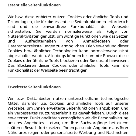
Essentielle Seitenfunktionen
Seit seiner Einführung hat sich der GLC 220 einen festen P
erobert. Mit seiner Kombination aus Stil, Leistung und Funkti
Wir bzw. diese Anbieter nutzen Cookies oder ähnliche Tools und
Fans auf der ganzen Welt gefunden.
Technologien, die für die essentielle Seitenfunktionen erforderlich
sind und die einwandfreie Funktionalität der Webseite
Der Mercedes-Benz GLC 220 bietet eine beeindruckende Re
sicherstellen. Sie werden normalerweise als Folge von
Nutzeraktivitäten genutzt, um wichtige Funktionen wie das Setzen
Fahrerlebnis noch angenehmer machen. Von fortschrittlichen
und Aufrechterhalten von Anmeldedaten oder
Infotainment-Systemen ist der GLC 220 mit allem ausgest
Datenschutzeinstellungen zu ermöglichen. Die Verwendung dieser
Cookies bzw. ähnlicher Technologien kann normalerweise nicht
SUV erwarten kann.
abgeschaltet werden. Allerdings können bestimmte Browser diese
Cookies oder ähnliche Tools blockieren oder Sie darauf hinweisen.
Geschichte des Mercedes-Benz GLC 22
Das Blockieren dieser Cookies oder ähnlicher Tools kann die
Funktionalität der Webseite beeinträchtigen.
Der Mercedes-Benz GLC 220 wurde erstmals im Jahr XXXX v
der beliebtesten Modelle des Herstellers entwickelt. Mit s
Erweiterte Seitenfunktionen
erstklassigen Verarbeitung setzt der GLC 220 Maßstäbe in 
Wir bzw. Drittanbieter nutzen unterschiedliche technologische
Ursprünglich als Nachfolger des erfolgreichen GLK konzipier
Mittel, darunter u.a. Cookies und ähnliche Tools auf unserer
eigenständiges Modell etabliert und eine treue Fangemein
Webseite, um Ihnen erweiterte Seitenfunktionen anzubieten und
ein verbessertes Nutzungserlebnis zu gewährleisten. Durch diese
Verbesserungen hat Mercedes-Benz den GLC 220 kontinuier
erweiterten Funktionalitäten ermöglichen wir die Personalisierung
Stand der Technik gehalten.
unseres Angebotes - etwa, um Ihre Suchvorgänge bei einem
späteren Besuch fortzusetzen, Ihnen passende Angebote aus Ihrer
Nähe anzuzeigen oder personalisierte Werbung und Nachrichten
Technische Features