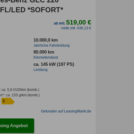
MFL/LED *SOFORT*
519,00 €
ab mtl.
netto mtl. 436,13 €
10.000,0 km
Jahrliche Fahrleistung
80.000 km
Kilometerstand
ca. 145 kW (197 PS)
Leistung
:
ca. 5,9 l/100km
(komb.)
en*
:
ca. 155 g/km
(komb.)
:
E
Gefunden auf LeasingMarkt.de
sing Angebot