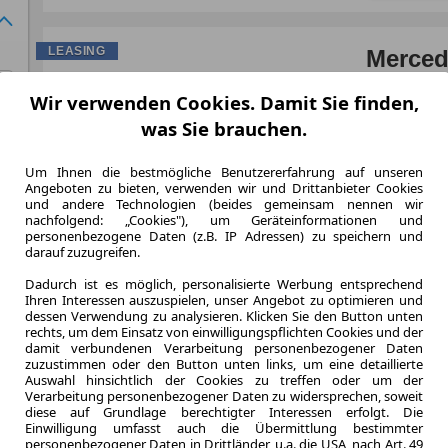
LEASING
Merced
4MATIC
Wir verwenden Cookies. Damit Sie finden,
Line+
was Sie brauchen.
Um Ihnen die bestmögliche Benutzererfahrung auf unseren
Angeboten zu bieten, verwenden wir und Drittanbieter Cookies
und andere Technologien (beides gemeinsam nennen wir
nachfolgend: „Cookies"), um Geräteinformationen und
5.000,0 km
personenbezogene Daten (z.B. IP Adressen) zu speichern und
Jahrliche Fahr
darauf zuzugreifen.
10 km
Dadurch ist es möglich, personalisierte Werbung entsprechend
Kilometerstand
Ihren Interessen auszuspielen, unser Angebot zu optimieren und
ca. 145 kW 
dessen Verwendung zu analysieren. Klicken Sie den Button unten
Leistung
rechts, um dem Einsatz von einwilligungspflichten Cookies und der
damit verbundenen Verarbeitung personenbezogener Daten
Kraftstoffverbr.¹
zuzustimmen oder den Button unten links, um eine detaillierte
CO
-Emission
2
Auswahl hinsichtlich der Cookies zu treffen oder um der
Effizienzklasse
Verarbeitung personenbezogener Daten zu widersprechen, soweit
diese auf Grundlage berechtigter Interessen erfolgt. Die
Einwilligung umfasst auch die Übermittlung bestimmter
personenbezogener Daten in Drittländer, u.a. die USA, nach Art. 49