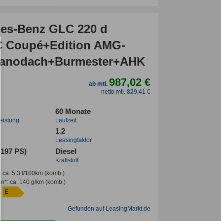
es-Benz GLC 220 d
 Coupé+Edition AMG-
Panodach+Burmester+AHK
987,02 €
ab mtl.
netto mtl. 829,41 €
60 Monate
leistung
Laufzeit
1.2
Leasingfaktor
(197 PS)
Diesel
Kraftstoff
:
ca. 5,3 l/100km
(komb.)
en*
:
ca. 140 g/km
(komb.)
:
E
Gefunden auf LeasingMarkt.de