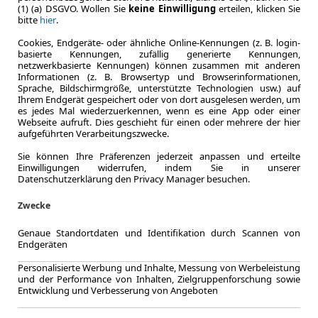
(1) (a) DSGVO. Wollen Sie
keine Einwilligung
erteilen, klicken Sie
Zum Lea
bitte
hier
.
Cookies, Endgeräte- oder ähnliche Online-Kennungen (z. B. login-
basierte Kennungen, zufällig generierte Kennungen,
netzwerkbasierte Kennungen) können zusammen mit anderen
1
Zurück
Informationen (z. B. Browsertyp und Browserinformationen,
Sprache, Bildschirmgröße, unterstützte Technologien usw.) auf
Ihrem Endgerät gespeichert oder von dort ausgelesen werden, um
es jedes Mal wiederzuerkennen, wenn es eine App oder einer
Webseite aufruft. Dies geschieht für einen oder mehrere der hier
* Jeweils kombinierte Werte. Weitere Informationen zum offizie
aufgeführten Verarbeitungszwecke.
spezifischen CO₂-Emissionen und gegebenenfalls zum Stro
über den offiziellen Kraftstoffverbrauch, die offiziellen spezi
Sie können Ihre Präferenzen jederzeit anpassen und erteilte
Einwilligungen widerrufen, indem Sie in unserer
Stromverbrauch neuer PKW‘ entnommen werden, der an allen 
Datenschutzerklärung den Privacy Manager besuchen.
Automobil Treuhand GmbH‘ unentgeltlich erhältlich ist unter
w
Zwecke
Genaue Standortdaten und Identifikation durch Scannen von
Mercedes-Benz GLC 220
Endgeräten
Personalisierte Werbung und Inhalte, Messung von Werbeleistung
Der Mercedes-Benz GLC 220 ist ein beliebtes SUV-Modell d
und der Performance von Inhalten, Zielgruppenforschung sowie
eleganten Design, beeindruckender Leistung und modernster
Entwicklung und Verbesserung von Angeboten
hervorragende Wahl für Autofahrer, die Luxus und Komfort 