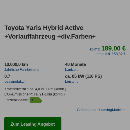
Toyota Yaris Hybrid Active
+Vorlauffahrzeug +div.Farben+
189,00 €
ab mtl.
netto mtl. 158,82 €
10.000,0 km
48 Monate
Jahrliche Fahrleistung
Laufzeit
0.7
ca. 85 kW (116 PS)
Leasingfaktor
Leistung
Kraftstoffverbr.¹:
ca. 4,0 l/100km
(komb.)
CO
-Emissionen*
:
ca. 91 g/km
(komb.)
2
Effizienzklasse:
B
Gefunden auf LeasingMarkt.de
Zum Leasing Angebot