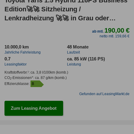
Toyota Yaris 1.5 Hybrid 116PS Business
Edition🚀​🚀 Sitzheizung /
Lenkradheizung 🚀​🚀 in Grau oder
Schwarz
190,00 €
ab mtl.
netto mtl. 159,66 €
10.000,0 km
48 Monate
Jahrliche Fahrleistung
Laufzeit
0.7
ca. 85 kW (116 PS)
Leasingfaktor
Leistung
Kraftstoffverbr.¹:
ca. 3,8 l/100km
(komb.)
CO
-Emissionen*
:
ca. 87 g/km
(komb.)
2
Effizienzklasse:
B
Gefunden auf LeasingMarkt.de
Zum Leasing Angebot