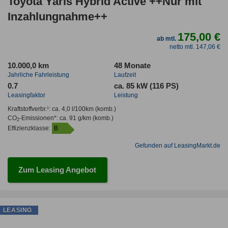
Toyota Yaris Hybrid Active ++Nur mit
Inzahlungnahme++
175,00 €
ab mtl.
netto mtl. 147,06 €
10.000,0 km
48 Monate
Jahrliche Fahrleistung
Laufzeit
0.7
ca. 85 kW (116 PS)
Leasingfaktor
Leistung
Kraftstoffverbr.¹:
ca. 4,0 l/100km
(komb.)
CO
-Emissionen*
:
ca. 91 g/km
(komb.)
2
Effizienzklasse:
B
Gefunden auf LeasingMarkt.de
Zum Leasing Angebot
LEASING