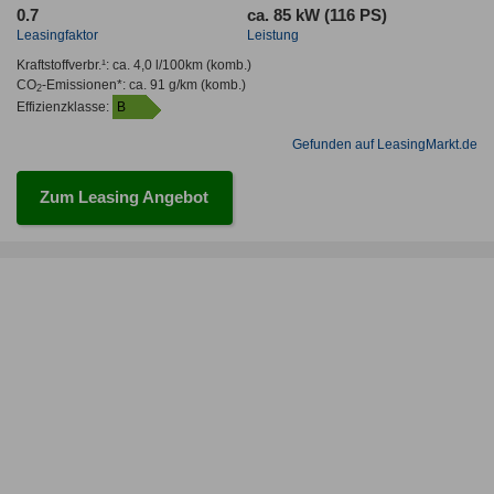
0.7
ca. 85 kW (116 PS)
Leasingfaktor
Leistung
Kraftstoffverbr.¹:
ca. 4,0 l/100km
(komb.)
CO
-Emissionen*
:
ca. 91 g/km
(komb.)
2
Effizienzklasse:
B
Gefunden auf LeasingMarkt.de
Zum Leasing Angebot