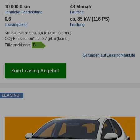
10.000,0 km
48 Monate
Jahrliche Fahrleistung
Laufzeit
0.6
ca. 85 kW (116 PS)
Leasingfaktor
Leistung
Kraftstoffverbr.¹:
ca. 3,8 l/100km
(komb.)
CO
-Emissionen*
:
ca. 87 g/km
(komb.)
2
Effizienzklasse:
B
Gefunden auf LeasingMarkt.de
Zum Leasing Angebot
LEASING