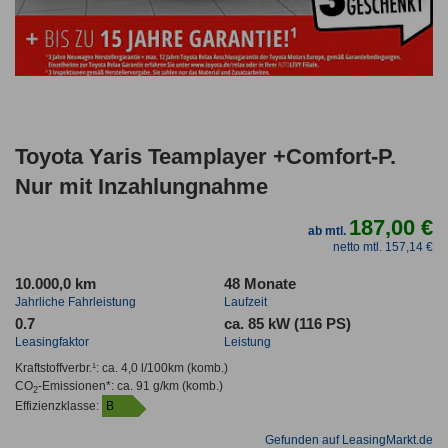
Toyota Yaris Teamplayer +Comfort-P.
Nur mit Inzahlungnahme
187,00 €
ab mtl.
netto mtl. 157,14 €
10.000,0 km
48 Monate
Jahrliche Fahrleistung
Laufzeit
0.7
ca. 85 kW (116 PS)
Leasingfaktor
Leistung
Kraftstoffverbr.¹:
ca. 4,0 l/100km
(komb.)
CO
-Emissionen*
:
ca. 91 g/km
(komb.)
2
Effizienzklasse:
B
Gefunden auf LeasingMarkt.de