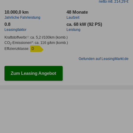
netto mtl. 214,29 €
10.000,0 km
48 Monate
Jahrliche Fahrleistung
Laufzeit
0.8
ca. 68 kW (92 PS)
Leasingfaktor
Leistung
Kraftstoffverbr.¹:
ca. 5,2 l/100km
(komb.)
CO
-Emissionen*
:
ca. 116 g/km
(komb.)
2
Effizienzklasse:
D
Gefunden auf LeasingMarkt.de
Zum Leasing Angebot