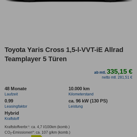
Toyota Yaris Cross 1,5-l-VVT-iE Allrad
Teamplayer 5 Türen
335,15 €
ab mtl.
netto mtl. 281,51 €
48 Monate
10.000 km
Laufzeit
Kilometerstand
0.99
ca. 96 kW (130 PS)
Leasingfaktor
Leistung
Hybrid
Kraftstoff
Kraftstoffverbr.¹:
ca. 4,7 l/100km
(komb.)
CO
-Emissionen*
:
ca. 107 g/km
(komb.)
2