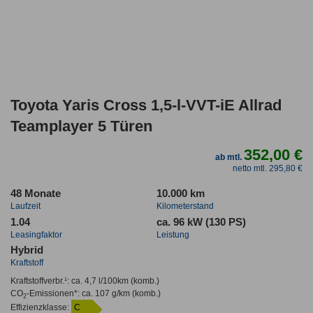
Toyota Yaris Cross 1,5-l-VVT-iE Allrad
Teamplayer 5 Türen
352,00 €
ab mtl.
netto mtl. 295,80 €
48 Monate
10.000 km
Laufzeit
Kilometerstand
1.04
ca. 96 kW (130 PS)
Leasingfaktor
Leistung
Hybrid
Kraftstoff
Kraftstoffverbr.¹:
ca. 4,7 l/100km
(komb.)
CO
-Emissionen*
:
ca. 107 g/km
(komb.)
2
Effizienzklasse:
C