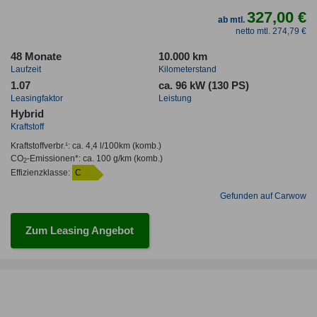
327,00 €
ab mtl.
netto mtl. 274,79 €
48 Monate
10.000 km
Laufzeit
Kilometerstand
1.07
ca. 96 kW (130 PS)
Leasingfaktor
Leistung
Hybrid
Kraftstoff
Kraftstoffverbr.¹:
ca. 4,4 l/100km
(komb.)
CO
-Emissionen*
:
ca. 100 g/km
(komb.)
2
Effizienzklasse:
C
Gefunden auf Carwow
Zum Leasing Angebot