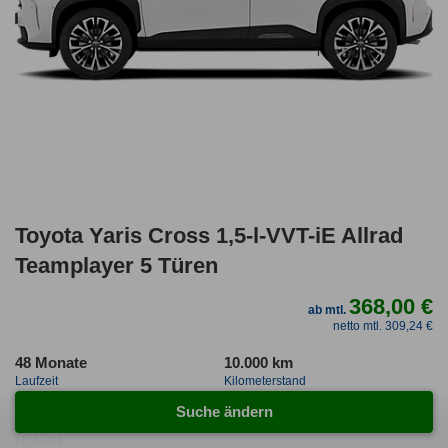
Toyota Yaris Cross 1,5-l-VVT-iE Allrad
Teamplayer 5 Türen
368,00 €
ab mtl.
netto mtl. 309,24 €
48 Monate
10.000 km
Laufzeit
Kilometerstand
1.09
ca. 96 kW (130 PS)
Suche ändern
Leasingfaktor
Leistung
Hybrid