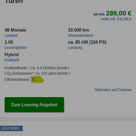
Türen
289,00 €
ab mtl.
netto mtl. 242,86 €
48 Monate
10.000 km
Laufzeit
Kilometerstand
1.05
ca. 85 kW (116 PS)
Leasingfaktor
Leistung
Hybrid
Kraftstoff
Kraftstoffverbr.¹:
ca. 4,4 l/100km
(komb.)
CO
-Emissionen*
:
ca. 101 g/km
(komb.)
2
Effizienzklasse:
C
Gefunden auf Carwow
Zum Leasing Angebot
LEASING