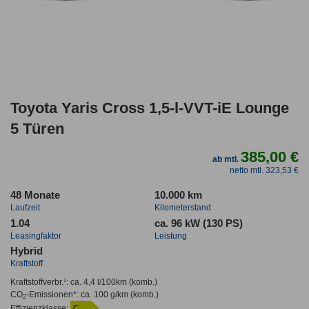
Toyota Yaris Cross 1,5-l-VVT-iE Lounge
5 Türen
385,00 €
ab mtl.
netto mtl. 323,53 €
48 Monate
10.000 km
Laufzeit
Kilometerstand
1.04
ca. 96 kW (130 PS)
Leasingfaktor
Leistung
Hybrid
Kraftstoff
Kraftstoffverbr.¹:
ca. 4,4 l/100km
(komb.)
CO
-Emissionen*
:
ca. 100 g/km
(komb.)
2
Effizienzklasse:
C