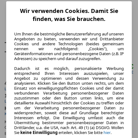
Wir verwenden Cookies. Damit Sie
finden, was Sie brauchen.
Um Ihnen die bestmögliche Benutzererfahrung auf unseren
Angeboten zu bieten, verwenden wir und Drittanbieter
Toyota Yaris Cross 1,5-l-VVT-iE
Cookies und andere Technologien (beides gemeinsam
nennen wir nachfolgend: „Cookies"), um
Teamplayer 5 Türen
Geräteinformationen und personenbezogene Daten (z.B. IP
Adressen) zu speichern und darauf zuzugreifen.
319,00 €
ab mtl.
Dadurch ist es möglich, personalisierte Werbung
netto mtl. 268,07 €
entsprechend Ihren Interessen auszuspielen, unser
Angebot zu optimieren und dessen Verwendung zu
analysieren. Klicken Sie den Button unten rechts, um dem
48 Monate
10.000 km
Einsatz von einwilligungspflichten Cookies und der damit
Laufzeit
Kilometerstand
verbundenen Verarbeitung personenbezogener Daten
1.04
ca. 96 kW (130 PS)
zuzustimmen oder den Button unten links, um eine
Leasingfaktor
Leistung
detaillierte Auswahl hinsichtlich der Cookies zu treffen oder
um der Verarbeitung personenbezogener Daten zu
Hybrid
widersprechen, soweit diese auf Grundlage berechtigter
Kraftstoff
Interessen erfolgt. Die Einwilligung umfasst auch die
Übermittlung bestimmter personenbezogener Daten in
Kraftstoffverbr.¹:
ca. 4,4 l/100km
(komb.)
Drittländer, u.a. die USA, nach Art. 49 (1) (a) DSGVO. Wollen
CO
-Emissionen*
:
ca. 100 g/km
(komb.)
2
Sie
keine Einwilligung
erteilen, klicken Sie bitte
hier
.
Effizienzklasse:
C