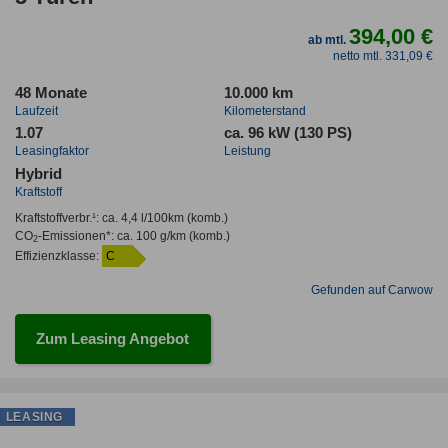
394,00 €
ab mtl.
netto mtl. 331,09 €
48 Monate
10.000 km
Laufzeit
Kilometerstand
1.07
ca. 96 kW (130 PS)
Leasingfaktor
Leistung
Hybrid
Kraftstoff
Kraftstoffverbr.¹:
ca. 4,4 l/100km
(komb.)
CO
-Emissionen*
:
ca. 100 g/km
(komb.)
2
Effizienzklasse:
C
Gefunden auf Carwow
Zum Leasing Angebot
LEASING