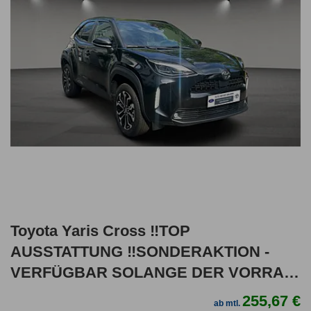
Toyota Yaris Cross ‼️TOP
AUSSTATTUNG ‼️SONDERAKTION -
VERFÜGBAR SOLANGE DER VORRAT
REICHT‼️
255,67 €
ab mtl.