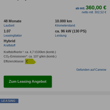
360,00 €
ab mtl.
netto mtl. 302,52 €
48 Monate
10.000 km
Laufzeit
Kilometerstand
1.07
ca. 96 kW (130 PS)
Leasingfaktor
Leistung
Hybrid
Kraftstoff
Kraftstoffverbr.¹:
ca. 4,7 l/100km
(komb.)
CO
-Emissionen*
:
ca. 107 g/km
(komb.)
2
Effizienzklasse:
C
Gefunden auf Carwow
Zum Leasing Angebot
LEASING