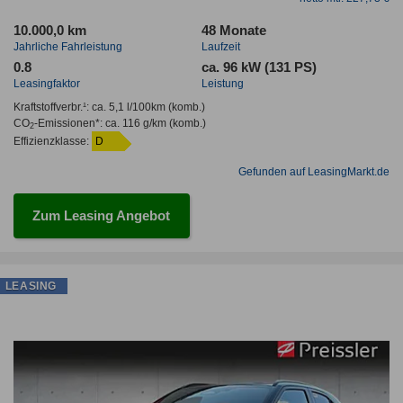
10.000,0 km
48 Monate
Jahrliche Fahrleistung
Laufzeit
0.8
ca. 96 kW (131 PS)
Leasingfaktor
Leistung
Kraftstoffverbr.¹:
ca. 5,1 l/100km
(komb.)
CO
-Emissionen*
:
ca. 116 g/km
(komb.)
2
Effizienzklasse:
D
Gefunden auf LeasingMarkt.de
Zum Leasing Angebot
LEASING