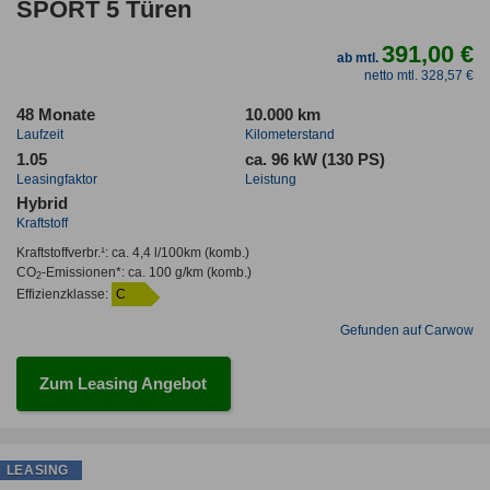
SPORT 5 Türen
391,00 €
ab mtl.
netto mtl. 328,57 €
48 Monate
10.000 km
Laufzeit
Kilometerstand
1.05
ca. 96 kW (130 PS)
Leasingfaktor
Leistung
Hybrid
Kraftstoff
Kraftstoffverbr.¹:
ca. 4,4 l/100km
(komb.)
CO
-Emissionen*
:
ca. 100 g/km
(komb.)
2
Effizienzklasse:
C
Gefunden auf Carwow
Zum Leasing Angebot
LEASING