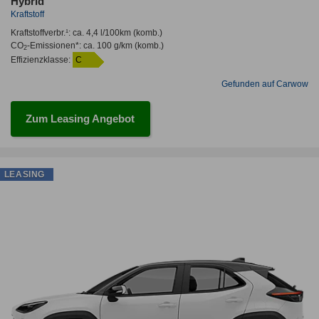
Hybrid
Kraftstoff
Kraftstoffverbr.¹:
ca. 4,4 l/100km
(komb.)
CO
-Emissionen*
:
ca. 100 g/km
(komb.)
2
Effizienzklasse:
C
Gefunden auf Carwow
Zum Leasing Angebot
LEASING