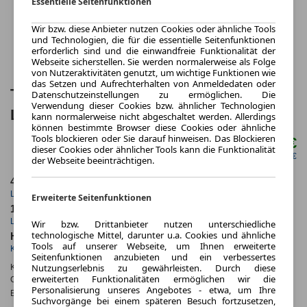
Essentielle Seitenfunktionen
Wir bzw. diese Anbieter nutzen Cookies oder ähnliche Tools
und Technologien, die für die essentielle Seitenfunktionen
erforderlich sind und die einwandfreie Funktionalität der
Webseite sicherstellen. Sie werden normalerweise als Folge
von Nutzeraktivitäten genutzt, um wichtige Funktionen wie
das Setzen und Aufrechterhalten von Anmeldedaten oder
Toyota Yaris Cross 1,5-l-VVT-iE Allrad
Datenschutzeinstellungen zu ermöglichen. Die
Verwendung dieser Cookies bzw. ähnlicher Technologien
Lounge 5 Türen
kann normalerweise nicht abgeschaltet werden. Allerdings
können bestimmte Browser diese Cookies oder ähnliche
Tools blockieren oder Sie darauf hinweisen. Das Blockieren
418,00 €
ab mtl.
dieser Cookies oder ähnlicher Tools kann die Funktionalität
netto mtl. 351,26 €
der Webseite beeinträchtigen.
48 Monate
10.000 km
Laufzeit
Kilometerstand
Erweiterte Seitenfunktionen
1.05
ca. 96 kW (130 PS)
Leasingfaktor
Leistung
Wir bzw. Drittanbieter nutzen unterschiedliche
technologische Mittel, darunter u.a. Cookies und ähnliche
Hybrid
Tools auf unserer Webseite, um Ihnen erweiterte
Kraftstoff
Seitenfunktionen anzubieten und ein verbessertes
Nutzungserlebnis zu gewährleisten. Durch diese
Kraftstoffverbr.¹:
ca. 4,7 l/100km
(komb.)
erweiterten Funktionalitäten ermöglichen wir die
CO
-Emissionen*
:
ca. 107 g/km
(komb.)
2
Personalisierung unseres Angebotes - etwa, um Ihre
Effizienzklasse:
C
Suchvorgänge bei einem späteren Besuch fortzusetzen,