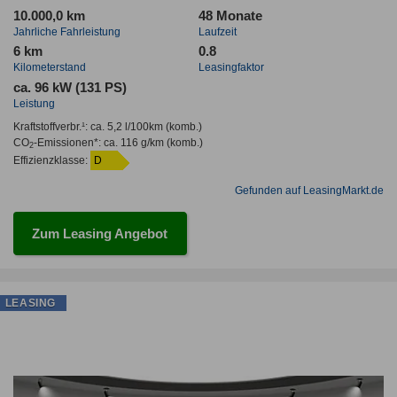
10.000,0 km
48 Monate
Jahrliche Fahrleistung
Laufzeit
6 km
0.8
Kilometerstand
Leasingfaktor
ca. 96 kW (131 PS)
Leistung
Kraftstoffverbr.¹:
ca. 5,2 l/100km
(komb.)
CO
-Emissionen*
:
ca. 116 g/km
(komb.)
2
Effizienzklasse:
D
Gefunden auf LeasingMarkt.de
Zum Leasing Angebot
LEASING