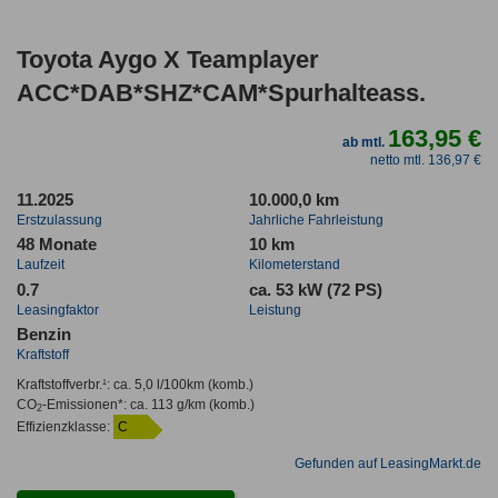
Toyota Aygo X Teamplayer
ACC*DAB*SHZ*CAM*Spurhalteass.
163,95 €
ab mtl.
netto mtl. 136,97 €
11.2025
10.000,0 km
Erstzulassung
Jahrliche Fahrleistung
48 Monate
10 km
Laufzeit
Kilometerstand
0.7
ca. 53 kW (72 PS)
Leasingfaktor
Leistung
Benzin
Kraftstoff
Kraftstoffverbr.¹:
ca. 5,0 l/100km
(komb.)
CO
-Emissionen*
:
ca. 113 g/km
(komb.)
2
Effizienzklasse:
C
Gefunden auf LeasingMarkt.de