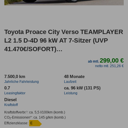
Toyota Proace City Verso TEAMPLAYER
L2 1.5 D-4D 96 kW AT 7-Sitzer (UVP
41.470€/SOFORT)
LED/WINTER/17"ALU/SMART/PRIVACY/
299,00 €
ab mtl.
netto mtl. 251,26 €
7.500,0 km
48 Monate
Jahrliche Fahrleistung
Laufzeit
0.7
ca. 96 kW (131 PS)
Leasingfaktor
Leistung
Diesel
Kraftstoff
Kraftstoffverbr.¹:
ca. 5,5 l/100km
(komb.)
CO
-Emissionen*
:
ca. 145 g/km
(komb.)
2
Effizienzklasse:
E