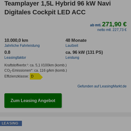
Teamplayer 1,5L Hybrid 96 kW Navi
Digitales Cockpit LED ACC
271,90 €
ab mtl.
netto mtl. 227,73 €
10.000,0 km
48 Monate
Jahrliche Fahrleistung
Laufzeit
0.8
ca. 96 kW (131 PS)
Leasingfaktor
Leistung
Kraftstoffverbr.¹:
ca. 5,1 l/100km
(komb.)
CO
-Emissionen*
:
ca. 116 g/km
(komb.)
2
Effizienzklasse:
D
Gefunden auf LeasingMarkt.de
Zum Leasing Angebot
LEASING