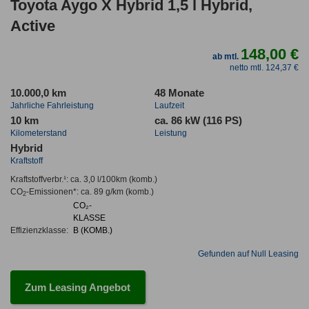
Toyota Aygo X Hybrid 1,5 l Hybrid,
Active
148,00 €
ab mtl.
netto mtl. 124,37 €
10.000,0 km
48 Monate
Jahrliche Fahrleistung
Laufzeit
10 km
ca. 86 kW (116 PS)
Kilometerstand
Leistung
Hybrid
Kraftstoff
Kraftstoffverbr.¹:
ca. 3,0 l/100km
(komb.)
CO
-Emissionen*
:
ca. 89 g/km
(komb.)
2
CO₂-
KLASSE
Effizienzklasse:
B (KOMB.)
Gefunden auf Null Leasing
Zum Leasing Angebot