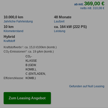
369,00 €
ab mtl.
netto mtl. 310,08 €
10.000,0 km
48 Monate
Jahrliche Fahrleistung
Laufzeit
10 km
ca. 164 kW (222 PS)
Kilometerstand
Leistung
Hybrid
Kraftstoff
Kraftstoffverbr.¹:
ca. 15,0 l/100km
(komb.)
CO
-Emissionen*
:
ca. 19 g/km
(komb.)
2
CO₂-
KLASSE
B (GEW.
KOMB.),
C (ENTLADEN,
Effizienzklasse:
KOMB.)
Gefunden auf Null Leasing
Zum Leasing Angebot