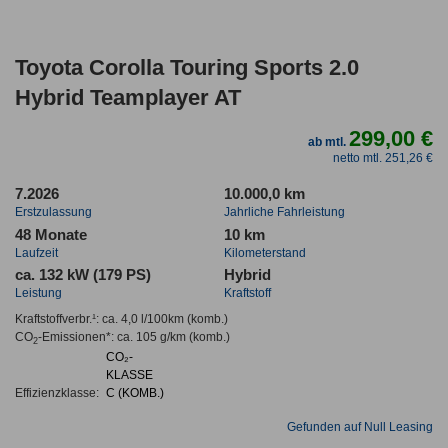
Toyota Corolla Touring Sports 2.0
Hybrid Teamplayer AT
299,00 €
ab mtl.
netto mtl. 251,26 €
7.2026
10.000,0 km
Erstzulassung
Jahrliche Fahrleistung
48 Monate
10 km
Laufzeit
Kilometerstand
ca. 132 kW (179 PS)
Hybrid
Leistung
Kraftstoff
Kraftstoffverbr.¹:
ca. 4,0 l/100km
(komb.)
CO
-Emissionen*
:
ca. 105 g/km
(komb.)
2
CO₂-
KLASSE
Effizienzklasse:
C (KOMB.)
Gefunden auf Null Leasing