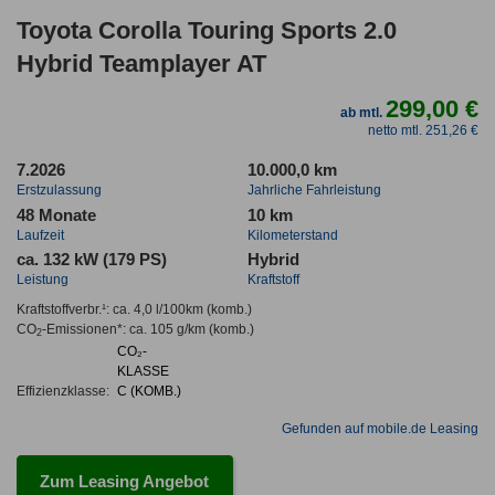
Toyota Corolla Touring Sports 2.0
Hybrid Teamplayer AT
299,00 €
ab mtl.
netto mtl. 251,26 €
7.2026
10.000,0 km
Erstzulassung
Jahrliche Fahrleistung
48 Monate
10 km
Laufzeit
Kilometerstand
ca. 132 kW (179 PS)
Hybrid
Leistung
Kraftstoff
Kraftstoffverbr.¹:
ca. 4,0 l/100km
(komb.)
CO
-Emissionen*
:
ca. 105 g/km
(komb.)
2
CO₂-
KLASSE
Effizienzklasse:
C (KOMB.)
Gefunden auf mobile.de Leasing
Zum Leasing Angebot