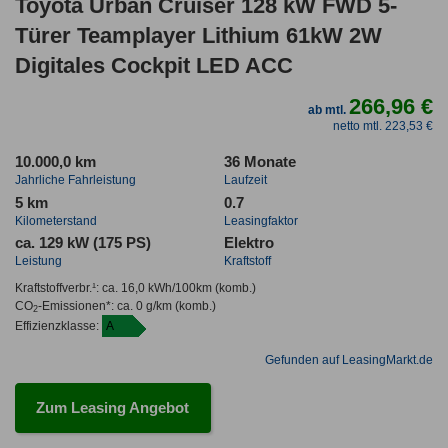
Toyota Urban Cruiser 128 kW FWD 5-
Türer Teamplayer Lithium 61kW 2W
Digitales Cockpit LED ACC
266,96 €
ab mtl.
netto mtl. 223,53 €
10.000,0 km
36 Monate
Jahrliche Fahrleistung
Laufzeit
5 km
0.7
Kilometerstand
Leasingfaktor
ca. 129 kW (175 PS)
Elektro
Leistung
Kraftstoff
Kraftstoffverbr.¹:
ca. 16,0 kWh/100km
(komb.)
CO
-Emissionen*
:
ca. 0 g/km
(komb.)
2
Effizienzklasse:
A
Gefunden auf LeasingMarkt.de
Zum Leasing Angebot