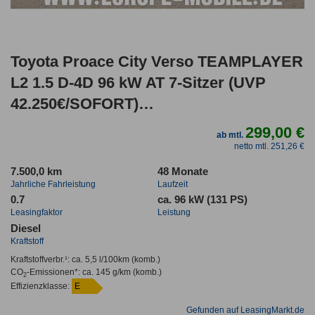
Toyota Proace City Verso TEAMPLAYER
L2 1.5 D-4D 96 kW AT 7-Sitzer (UVP
42.250€/SOFORT)
LED/WINTER/17"ALU/SMART/PRIVACY/
299,00 €
ab mtl.
netto mtl. 251,26 €
7.500,0 km
48 Monate
Jahrliche Fahrleistung
Laufzeit
0.7
ca. 96 kW (131 PS)
Leasingfaktor
Leistung
Diesel
Kraftstoff
Kraftstoffverbr.¹:
ca. 5,5 l/100km
(komb.)
CO
-Emissionen*
:
ca. 145 g/km
(komb.)
2
Effizienzklasse:
E
Gefunden auf LeasingMarkt.de