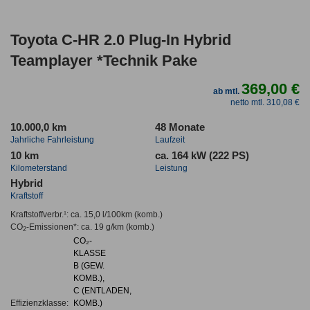
Toyota C-HR 2.0 Plug-In Hybrid
Teamplayer *Technik Pake
369,00 €
ab mtl.
netto mtl. 310,08 €
10.000,0 km
48 Monate
Jahrliche Fahrleistung
Laufzeit
10 km
ca. 164 kW (222 PS)
Kilometerstand
Leistung
Hybrid
Kraftstoff
Kraftstoffverbr.¹:
ca. 15,0 l/100km
(komb.)
CO
-Emissionen*
:
ca. 19 g/km
(komb.)
2
CO₂-
KLASSE
B (GEW.
KOMB.),
C (ENTLADEN,
Effizienzklasse:
KOMB.)