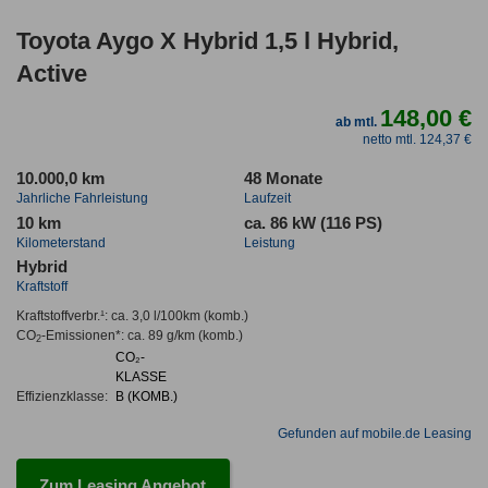
Toyota Aygo X Hybrid 1,5 l Hybrid,
Active
148,00 €
ab mtl.
netto mtl. 124,37 €
10.000,0 km
48 Monate
Jahrliche Fahrleistung
Laufzeit
10 km
ca. 86 kW (116 PS)
Kilometerstand
Leistung
Hybrid
Kraftstoff
Kraftstoffverbr.¹:
ca. 3,0 l/100km
(komb.)
CO
-Emissionen*
:
ca. 89 g/km
(komb.)
2
CO₂-
KLASSE
Effizienzklasse:
B (KOMB.)
Gefunden auf mobile.de Leasing
Zum Leasing Angebot