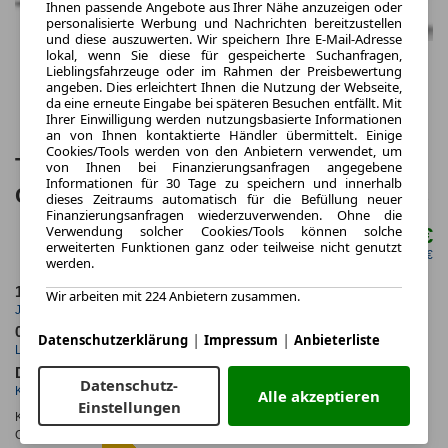
Ihnen passende Angebote aus Ihrer Nähe anzuzeigen oder
personalisierte Werbung und Nachrichten bereitzustellen
und diese auszuwerten. Wir speichern Ihre E-Mail-Adresse
lokal, wenn Sie diese für gespeicherte Suchanfragen,
Lieblingsfahrzeuge oder im Rahmen der Preisbewertung
angeben. Dies erleichtert Ihnen die Nutzung der Webseite,
da eine erneute Eingabe bei späteren Besuchen entfällt. Mit
Ihrer Einwilligung werden nutzungsbasierte Informationen
an von Ihnen kontaktierte Händler übermittelt. Einige
Cookies/Tools werden von den Anbietern verwendet, um
Toyota Proace City 1.5l L2 MEISTER |
von Ihnen bei Finanzierungsanfragen angegebene
Informationen für 30 Tage zu speichern und innerhalb
CARPLAY | KLIMA | LADEBODEN | PDC
dieses Zeitraums automatisch für die Befüllung neuer
Finanzierungsanfragen wiederzuverwenden. Ohne die
Verwendung solcher Cookies/Tools können solche
177,31 €
ab mtl.
erweiterten Funktionen ganz oder teilweise nicht genutzt
netto mtl. 148,74 €
werden.
10.000,0 km
30 Monate
Wir arbeiten mit 224 Anbietern zusammen.
Jahrliche Fahrleistung
Laufzeit
0.6
ca. 75 kW (102 PS)
|
|
Datenschutzerklärung
Impressum
Anbieterliste
Leasingfaktor
Leistung
Diesel
Datenschutz-
Kraftstoff
Alle akzeptieren
Einstellungen
Kraftstoffverbr.¹:
ca. 5,4 l/100km
(komb.)
CO
-Emissionen*
:
ca. 141 g/km
(komb.)
2