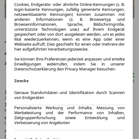
Cookies, Endgeräte- oder ähnliche Online-Kennungen (z. B.
login-basierte Kennungen, zufällig generierte Kennungen,
netzwerkbasierte Kennungen) können zusammen mit
anderen Informationen (z. B. Browsertyp und
Browserinformationen, Sprache, Bildschirmgröße,
unterstützte Technologien usw.) auf Ihrem Endgerät
gespeichert oder von dort ausgelesen werden, um es jedes
Mal wiederzuerkennen, wenn es eine App oder einer
Toyota bZ4X Touring Teamplayer
Webseite aufruft. Dies geschieht für einen oder mehrere der
hier aufgeführten Verarbeitungszwecke.
4x2⚡⚡inkl. 6.000,- € BAFA Prämie als
Sie können Ihre Präferenzen jederzeit anpassen und erteilte
Anzahlung⚡⚡
Einwilligungen widerrufen, indem Sie in unserer
Datenschutzerklärung den Privacy Manager besuchen.
236,00 €
ab mtl.
Zwecke
netto mtl. 198,32 €
Genaue Standortdaten und Identifikation durch Scannen
10.000,0 km
36 Monate
von Endgeräten
Jahrliche Fahrleistung
Laufzeit
10 km
0.4
Personalisierte Werbung und Inhalte, Messung von
Kilometerstand
Leasingfaktor
Werbeleistung und der Performance von Inhalten,
Zielgruppenforschung sowie Entwicklung und
ca. 165 kW (224 PS)
Elektro
Verbesserung von Angeboten
Leistung
Kraftstoff
Kraftstoffverbr.¹:
ca. 14,0 kWh/100km
(komb.)
CO
-Emissionen*
:
ca. 0 g/km
(komb.)
2