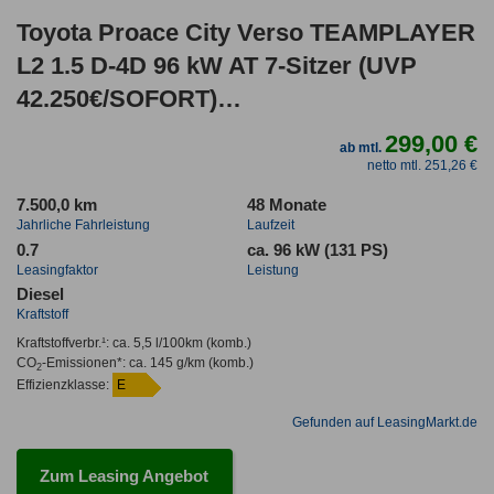
Toyota Proace City Verso TEAMPLAYER
L2 1.5 D-4D 96 kW AT 7-Sitzer (UVP
42.250€/SOFORT)
LED/WINTER/17"ALU/SMART/PRIVACY/
299,00 €
ab mtl.
netto mtl. 251,26 €
7.500,0 km
48 Monate
Jahrliche Fahrleistung
Laufzeit
0.7
ca. 96 kW (131 PS)
Leasingfaktor
Leistung
Diesel
Kraftstoff
Kraftstoffverbr.¹:
ca. 5,5 l/100km
(komb.)
CO
-Emissionen*
:
ca. 145 g/km
(komb.)
2
Effizienzklasse:
E
Gefunden auf LeasingMarkt.de
Zum Leasing Angebot