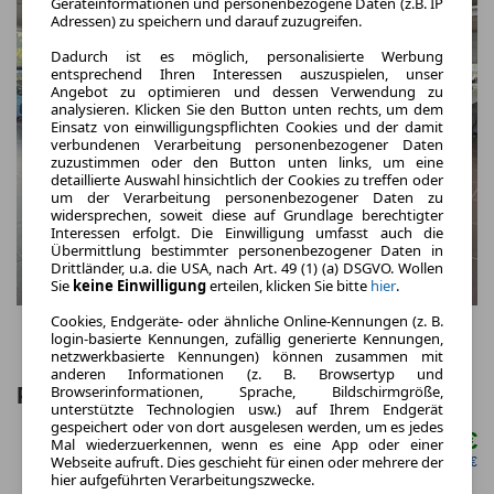
Geräteinformationen und personenbezogene Daten (z.B. IP
Adressen) zu speichern und darauf zuzugreifen.
Dadurch ist es möglich, personalisierte Werbung
entsprechend Ihren Interessen auszuspielen, unser
Angebot zu optimieren und dessen Verwendung zu
analysieren. Klicken Sie den Button unten rechts, um dem
Einsatz von einwilligungspflichten Cookies und der damit
verbundenen Verarbeitung personenbezogener Daten
zuzustimmen oder den Button unten links, um eine
detaillierte Auswahl hinsichtlich der Cookies zu treffen oder
um der Verarbeitung personenbezogener Daten zu
widersprechen, soweit diese auf Grundlage berechtigter
Interessen erfolgt. Die Einwilligung umfasst auch die
Übermittlung bestimmter personenbezogener Daten in
Drittländer, u.a. die USA, nach Art. 49 (1) (a) DSGVO. Wollen
Sie
keine Einwilligung
erteilen, klicken Sie bitte
hier
.
Cookies, Endgeräte- oder ähnliche Online-Kennungen (z. B.
login-basierte Kennungen, zufällig generierte Kennungen,
netzwerkbasierte Kennungen) können zusammen mit
anderen Informationen (z. B. Browsertyp und
Browserinformationen, Sprache, Bildschirmgröße,
Porsche Boxster 718 Spyder RS
unterstützte Technologien usw.) auf Ihrem Endgerät
gespeichert oder von dort ausgelesen werden, um es jedes
2.499,00 €
Mal wiederzuerkennen, wenn es eine App oder einer
ab mtl.
Webseite aufruft. Dies geschieht für einen oder mehrere der
netto mtl. 2.100,00 €
hier aufgeführten Verarbeitungszwecke.