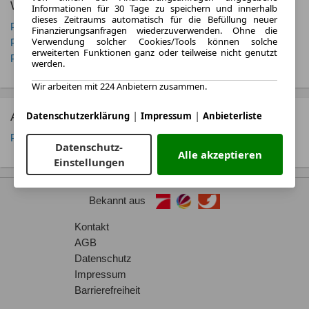
Weitere Porsche Modelle
Informationen für 30 Tage zu speichern und innerhalb
dieses Zeitraums automatisch für die Befüllung neuer
Porsche 718 Cayman
Porsche 911
Finanzierungsanfragen wiederzuverwenden. Ohne die
Verwendung solcher Cookies/Tools können solche
Porsche Cayenne
Porsche Macan
erweiterten Funktionen ganz oder teilweise nicht genutzt
Porsche Panamera
Porsche Taycan
werden.
Wir arbeiten mit 224 Anbietern zusammen.
|
|
Alle Porsche Boxster Fahrzeugtyp Angebote
Datenschutzerklärung
Impressum
Anbieterliste
Porsche Boxster Cabrio
Datenschutz-
Alle akzeptieren
Einstellungen
Bekannt aus
Kontakt
AGB
Datenschutz
Impressum
Barrierefreiheit