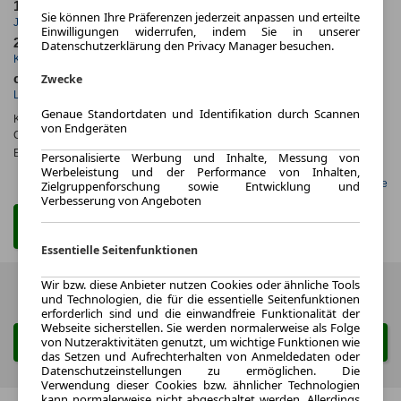
10.000,0 km
36 Monate
Sie können Ihre Präferenzen jederzeit anpassen und erteilte
Jahrliche Fahrleistung
Laufzeit
Einwilligungen widerrufen, indem Sie in unserer
25 km
1.3
Datenschutzerklärung den Privacy Manager besuchen.
Kilometerstand
Leasingfaktor
ca. 368 kW (500 PS)
Benzin
Zwecke
Leistung
Kraftstoff
Genaue Standortdaten und Identifikation durch Scannen
Kraftstoffverbr.¹:
ca. 12,7 l/100km
(komb.)
von Endgeräten
CO
-Emissionen*
:
ca. 288 g/km
(komb.)
2
Effizienzklasse:
G
Personalisierte Werbung und Inhalte, Messung von
Werbeleistung und der Performance von Inhalten,
Gefunden auf LeasingMarkt.de
Zielgruppenforschung sowie Entwicklung und
Verbesserung von Angeboten
Zum Leasing Angebot
Essentielle Seitenfunktionen
Wir bzw. diese Anbieter nutzen Cookies oder ähnliche Tools
Zurück
1 von 1
Weiter
und Technologien, die für die essentielle Seitenfunktionen
erforderlich sind und die einwandfreie Funktionalität der
Webseite sicherstellen. Sie werden normalerweise als Folge
von Nutzeraktivitäten genutzt, um wichtige Funktionen wie
Suche ändern
das Setzen und Aufrechterhalten von Anmeldedaten oder
Datenschutzeinstellungen zu ermöglichen. Die
Verwendung dieser Cookies bzw. ähnlicher Technologien
kann normalerweise nicht abgeschaltet werden. Allerdings