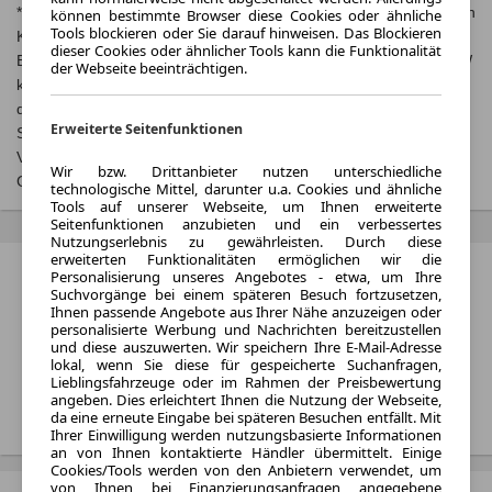
* Jeweils kombinierte Werte. Weitere Informationen zum offiziellen
können bestimmte Browser diese Cookies oder ähnliche
Tools blockieren oder Sie darauf hinweisen. Das Blockieren
Kraftstoffverbrauch und zu den offiziellen spezifischen CO₂-
dieser Cookies oder ähnlicher Tools kann die Funktionalität
Emissionen und gegebenenfalls zum Stromverbrauch neuer PKW
der Webseite beeinträchtigen.
können dem, Leitfaden über den offiziellen Kraftstoffverbrauch,
die offiziellen spezifischen CO₂-Emissionen und den offiziellen
Erweiterte Seitenfunktionen
Stromverbrauch neuer PKW‘ entnommen werden, der an allen
Verkaufsstellen und bei der‚ Deutschen Automobil Treuhand
Wir bzw. Drittanbieter nutzen unterschiedliche
GmbH‘ unentgeltlich erhältlich ist unter
www.dat.de
.
technologische Mittel, darunter u.a. Cookies und ähnliche
Tools auf unserer Webseite, um Ihnen erweiterte
Seitenfunktionen anzubieten und ein verbessertes
Nutzungserlebnis zu gewährleisten. Durch diese
erweiterten Funktionalitäten ermöglichen wir die
Porsche Boxster Bewertungen
Personalisierung unseres Angebotes - etwa, um Ihre
Suchvorgänge bei einem späteren Besuch fortzusetzen,
Ihnen passende Angebote aus Ihrer Nähe anzuzeigen oder
50 Nutzer auf autoplenum.de
personalisierte Werbung und Nachrichten bereitzustellen
4.1
/5
und diese auszuwerten. Wir speichern Ihre E-Mail-Adresse
lokal, wenn Sie diese für gespeicherte Suchanfragen,
Lieblingsfahrzeuge oder im Rahmen der Preisbewertung
angeben. Dies erleichtert Ihnen die Nutzung der Webseite,
Alle Bewertungen ansehen
da eine erneute Eingabe bei späteren Besuchen entfällt. Mit
Ihrer Einwilligung werden nutzungsbasierte Informationen
an von Ihnen kontaktierte Händler übermittelt. Einige
Cookies/Tools werden von den Anbietern verwendet, um
von Ihnen bei Finanzierungsanfragen angegebene