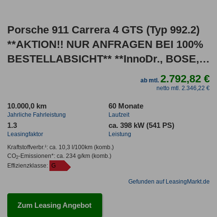
Porsche 911 Carrera 4 GTS (Typ 992.2)
**AKTION!! NUR ANFRAGEN BEI 100%
BESTELLABSICHT** **InnoDr., BOSE,
HD-Matr
2.792,82 €
ab mtl.
netto mtl. 2.346,22 €
10.000,0 km
60 Monate
Jahrliche Fahrleistung
Laufzeit
1.3
ca. 398 kW (541 PS)
Leasingfaktor
Leistung
Kraftstoffverbr.¹:
ca. 10,3 l/100km
(komb.)
CO
-Emissionen*
:
ca. 234 g/km
(komb.)
2
Effizienzklasse:
G
Gefunden auf LeasingMarkt.de
Zum Leasing Angebot