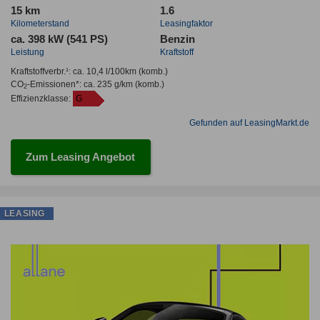
15 km
1.6
Kilometerstand
Leasingfaktor
ca. 398 kW (541 PS)
Benzin
Leistung
Kraftstoff
Kraftstoffverbr.¹:
ca. 10,4 l/100km
(komb.)
CO
-Emissionen*
:
ca. 235 g/km
(komb.)
2
Effizienzklasse:
G
Gefunden auf LeasingMarkt.de
Zum Leasing Angebot
LEASING