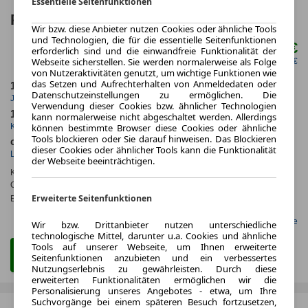
Essentielle Seitenfunktionen
Porsche 911 Carrera 4S Coupe
Wir bzw. diese Anbieter nutzen Cookies oder ähnliche Tools
und Technologien, die für die essentielle Seitenfunktionen
2.457,00 €
erforderlich sind und die einwandfreie Funktionalität der
ab mtl.
Webseite sicherstellen. Sie werden normalerweise als Folge
netto mtl. 2.064,71 €
von Nutzeraktivitäten genutzt, um wichtige Funktionen wie
das Setzen und Aufrechterhalten von Anmeldedaten oder
10.000,0 km
48 Monate
Datenschutzeinstellungen zu ermöglichen. Die
Jahrliche Fahrleistung
Laufzeit
Verwendung dieser Cookies bzw. ähnlicher Technologien
10 km
1.3
kann normalerweise nicht abgeschaltet werden. Allerdings
können bestimmte Browser diese Cookies oder ähnliche
Kilometerstand
Leasingfaktor
Tools blockieren oder Sie darauf hinweisen. Das Blockieren
ca. 290 kW (394 PS)
Benzin
dieser Cookies oder ähnlicher Tools kann die Funktionalität
Leistung
Kraftstoff
der Webseite beeinträchtigen.
Kraftstoffverbr.¹:
ca. 10,6 l/100km
(komb.)
CO
-Emissionen*
:
ca. 241 g/km
(komb.)
2
Erweiterte Seitenfunktionen
Effizienzklasse:
G
Gefunden auf LeasingMarkt.de
Wir bzw. Drittanbieter nutzen unterschiedliche
technologische Mittel, darunter u.a. Cookies und ähnliche
Tools auf unserer Webseite, um Ihnen erweiterte
Zum Leasing Angebot
Seitenfunktionen anzubieten und ein verbessertes
Nutzungserlebnis zu gewährleisten. Durch diese
erweiterten Funktionalitäten ermöglichen wir die
Personalisierung unseres Angebotes - etwa, um Ihre
Suchvorgänge bei einem späteren Besuch fortzusetzen,