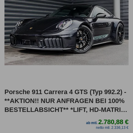
Porsche 911 Carrera 4 GTS (Typ 992.2) -
**AKTION!! NUR ANFRAGEN BEI 100%
BESTELLABSICHT** *LIFT, HD-MATRIX,
18-W
2.780,88 €
ab mtl.
netto mtl. 2.336,13 €