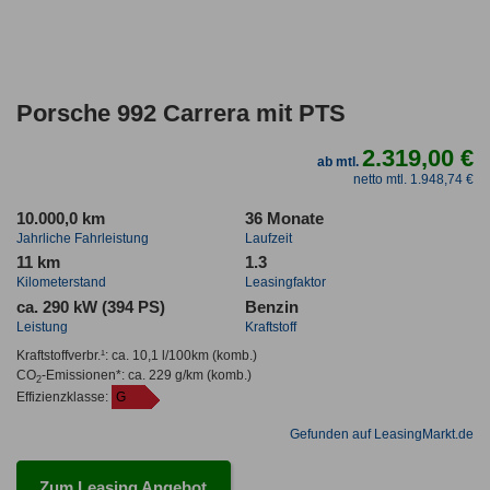
Porsche 992 Carrera mit PTS
2.319,00 €
ab mtl.
netto mtl. 1.948,74 €
10.000,0 km
36 Monate
Jahrliche Fahrleistung
Laufzeit
11 km
1.3
Kilometerstand
Leasingfaktor
ca. 290 kW (394 PS)
Benzin
Leistung
Kraftstoff
Kraftstoffverbr.¹:
ca. 10,1 l/100km
(komb.)
CO
-Emissionen*
:
ca. 229 g/km
(komb.)
2
Effizienzklasse:
G
Gefunden auf LeasingMarkt.de
Zum Leasing Angebot