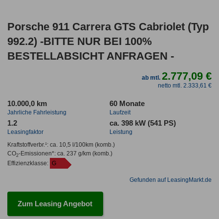
Porsche 911 Carrera GTS Cabriolet (Typ
992.2) -BITTE NUR BEI 100%
BESTELLABSICHT ANFRAGEN -
2.777,09 €
ab mtl.
netto mtl. 2.333,61 €
10.000,0 km
60 Monate
Jahrliche Fahrleistung
Laufzeit
1.2
ca. 398 kW (541 PS)
Leasingfaktor
Leistung
Kraftstoffverbr.¹:
ca. 10,5 l/100km
(komb.)
CO
-Emissionen*
:
ca. 237 g/km
(komb.)
2
Effizienzklasse:
G
Gefunden auf LeasingMarkt.de
Zum Leasing Angebot