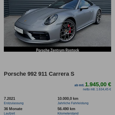
Porsche 992 911 Carrera S
1.945,00 €
ab mtl.
netto mtl. 1.634,45 €
7.2021
10.000,0 km
Erstzulassung
Jahrliche Fahrleistung
36 Monate
56.490 km
Laufzeit
Kilometerstand