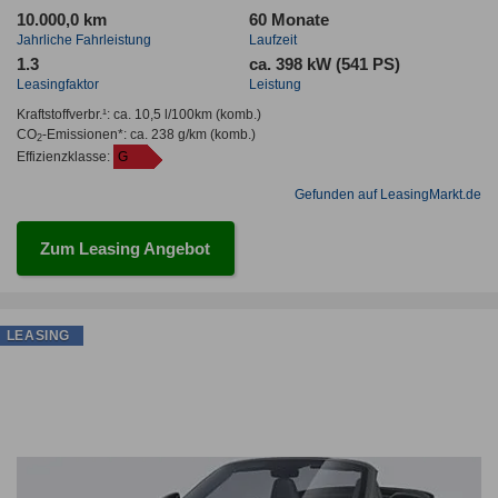
10.000,0 km
60 Monate
Jahrliche Fahrleistung
Laufzeit
1.3
ca. 398 kW (541 PS)
Leasingfaktor
Leistung
Kraftstoffverbr.¹:
ca. 10,5 l/100km
(komb.)
CO
-Emissionen*
:
ca. 238 g/km
(komb.)
2
Effizienzklasse:
G
Gefunden auf LeasingMarkt.de
Zum Leasing Angebot
LEASING