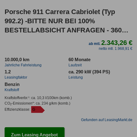
Porsche 911 Carrera Cabriolet (Typ
992.2) -BITTE NUR BEI 100%
BESTELLABSICHT ANFRAGEN - 360
Kam, Lift, Chrono, B
2.343,26 €
ab mtl.
netto mtl. 1.968,91 €
10.000,0 km
60 Monate
Jahrliche Fahrleistung
Laufzeit
1.2
ca. 290 kW (394 PS)
Leasingfaktor
Leistung
Benzin
Kraftstoff
Kraftstoffverbr.¹:
ca. 10,3 l/100km
(komb.)
CO
-Emissionen*
:
ca. 234 g/km
(komb.)
2
Effizienzklasse:
G
Gefunden auf LeasingMarkt.de
Zum Leasing Angebot