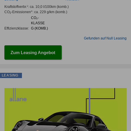
Kraftstoffverbr.¹:
ca. 10,0 l/100km
(komb.)
CO
-Emissionen*
:
ca. 229 g/km
(komb.)
2
CO₂-
KLASSE
Effizienzklasse:
G (KOMB.)
Gefunden auf Null Leasing
Zum Leasing Angebot
LEASING