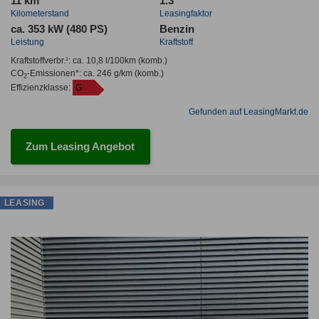
11 km
1.3
Kilometerstand
Leasingfaktor
ca. 353 kW (480 PS)
Benzin
Leistung
Kraftstoff
Kraftstoffverbr.¹:
ca. 10,8 l/100km
(komb.)
CO
-Emissionen*
:
ca. 246 g/km
(komb.)
2
Effizienzklasse:
G
Gefunden auf LeasingMarkt.de
Zum Leasing Angebot
LEASING