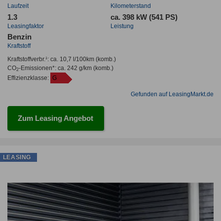
Laufzeit
Kilometerstand
1.3
ca. 398 kW (541 PS)
Leasingfaktor
Leistung
Benzin
Kraftstoff
Kraftstoffverbr.¹:
ca. 10,7 l/100km
(komb.)
CO
-Emissionen*
:
ca. 242 g/km
(komb.)
2
Effizienzklasse:
G
Gefunden auf LeasingMarkt.de
Zum Leasing Angebot
LEASING