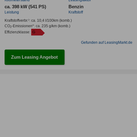
ca. 398 kW (541 PS)
Benzin
Leistung
Kraftstoff
Kraftstoffverbr.¹:
ca. 10,4 l/100km
(komb.)
CO
-Emissionen*
:
ca. 235 g/km
(komb.)
2
Effizienzklasse:
G
Gefunden auf LeasingMarkt.de
Zum Leasing Angebot