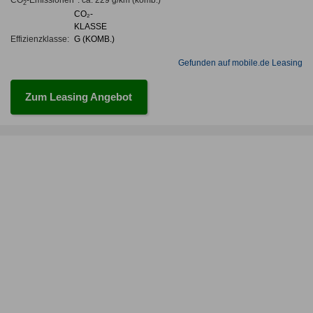
CO
-Emissionen*
:
ca. 229 g/km
(komb.)
2
CO₂-
KLASSE
Effizienzklasse:
G (KOMB.)
Gefunden auf mobile.de Leasing
Zum Leasing Angebot