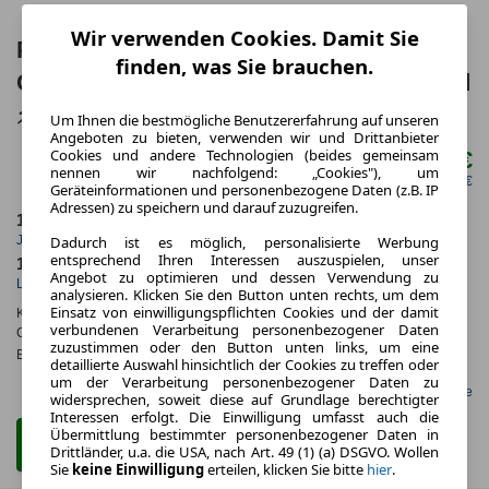
Wir verwenden Cookies. Damit Sie
Porsche 911 🤎GTS Cabriolet |
finden, was Sie brauchen.
Clubleder Trüffelbraun | 541 PS T-Hybrid
⚡ | Sofort verfügbar
Um Ihnen die bestmögliche Benutzererfahrung auf unseren
Angeboten zu bieten, verwenden wir und Drittanbieter
Cookies und andere Technologien (beides gemeinsam
2.764,17 €
ab mtl.
nennen wir nachfolgend: „Cookies"), um
netto mtl. 2.322,69 €
Geräteinformationen und personenbezogene Daten (z.B. IP
Adressen) zu speichern und darauf zuzugreifen.
10.000,0 km
60 Monate
Jahrliche Fahrleistung
Laufzeit
Dadurch ist es möglich, personalisierte Werbung
entsprechend Ihren Interessen auszuspielen, unser
1.3
ca. 357 kW (485 PS)
Angebot zu optimieren und dessen Verwendung zu
Leasingfaktor
Leistung
analysieren. Klicken Sie den Button unten rechts, um dem
Einsatz von einwilligungspflichten Cookies und der damit
Kraftstoffverbr.¹:
ca. 10,4 l/100km
(komb.)
verbundenen Verarbeitung personenbezogener Daten
CO
-Emissionen*
:
ca. 235 g/km
(komb.)
2
zuzustimmen oder den Button unten links, um eine
Effizienzklasse:
G
detaillierte Auswahl hinsichtlich der Cookies zu treffen oder
um der Verarbeitung personenbezogener Daten zu
Gefunden auf LeasingMarkt.de
widersprechen, soweit diese auf Grundlage berechtigter
Interessen erfolgt. Die Einwilligung umfasst auch die
Übermittlung bestimmter personenbezogener Daten in
Zum Leasing Angebot
Drittländer, u.a. die USA, nach Art. 49 (1) (a) DSGVO. Wollen
Sie
keine Einwilligung
erteilen, klicken Sie bitte
hier
.