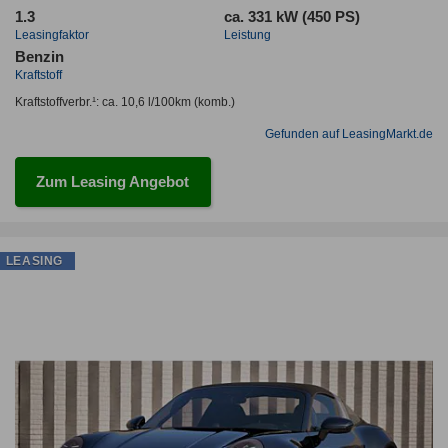
1.3
ca. 331 kW (450 PS)
Leasingfaktor
Leistung
Benzin
Kraftstoff
Kraftstoffverbr.¹:
ca. 10,6 l/100km
(komb.)
Gefunden auf LeasingMarkt.de
Zum Leasing Angebot
LEASING