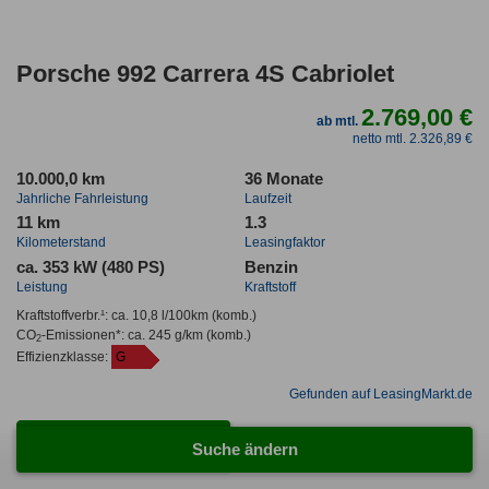
Porsche 992 Carrera 4S Cabriolet
2.769,00 €
ab mtl.
netto mtl. 2.326,89 €
10.000,0 km
36 Monate
Jahrliche Fahrleistung
Laufzeit
11 km
1.3
Kilometerstand
Leasingfaktor
ca. 353 kW (480 PS)
Benzin
Leistung
Kraftstoff
Kraftstoffverbr.¹:
ca. 10,8 l/100km
(komb.)
CO
-Emissionen*
:
ca. 245 g/km
(komb.)
2
Effizienzklasse:
G
Gefunden auf LeasingMarkt.de
Zum Leasing Angebot
Suche ändern