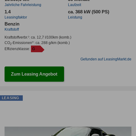
Jahrliche Fahrleistung
Laufzeit
1.4
ca. 368 kW (500 PS)
Leasingfaktor
Leistung
Benzin
Kraftstoff
Kraftstoffverbr.¹:
ca. 12,7 l/100km
(komb.)
CO
-Emissionen*
:
ca. 288 g/km
(komb.)
2
Effizienzklasse:
G
Gefunden auf LeasingMarkt.de
Zum Leasing Angebot
LEASING