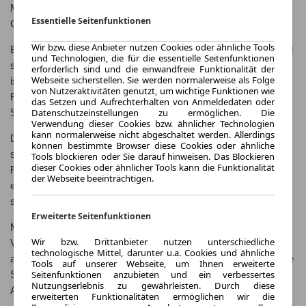
Motorisierungen und Ausstattungsoptionen bietet der 718
Essentielle Seitenfunktionen
Cayman für jeden Sportwagenliebhaber das passende Modell.
Wir bzw. diese Anbieter nutzen Cookies oder ähnliche Tools
Bei einem Blick unter die Haube des Porsche 718 Cayman wird
und Technologien, die für die essentielle Seitenfunktionen
schnell klar, dass hier echte Sportwagen-Technologie am Werk
erforderlich sind und die einwandfreie Funktionalität der
Webseite sicherstellen. Sie werden normalerweise als Folge
ist. Die hochmodernen Motoren und das präzise abgestimmte
von Nutzeraktivitäten genutzt, um wichtige Funktionen wie
Fahrwerk sorgen für eine beeindruckende Performance auf der
das Setzen und Aufrechterhalten von Anmeldedaten oder
Datenschutzeinstellungen zu ermöglichen. Die
Straße.
Verwendung dieser Cookies bzw. ähnlicher Technologien
kann normalerweise nicht abgeschaltet werden. Allerdings
Der 718 Cayman ist nicht nur ein Sportwagen für die Straße,
können bestimmte Browser diese Cookies oder ähnliche
sondern auch für die Rennstrecke geeignet. Mit seinem agilen
Tools blockieren oder Sie darauf hinweisen. Das Blockieren
dieser Cookies oder ähnlicher Tools kann die Funktionalität
Fahrverhalten und seiner präzisen Lenkung ist der Cayman ein
der Webseite beeinträchtigen.
echter Alleskönner, der sowohl im Alltag als auch beim
sportlichen Fahren überzeugt.
Erweiterte Seitenfunktionen
Mit seinem sportlichen Design und seiner hochwertigen
Wir bzw. Drittanbieter nutzen unterschiedliche
Verarbeitung ist der Porsche 718 Cayman ein echter Blickfang
technologische Mittel, darunter u.a. Cookies und ähnliche
auf der Straße. Die markante Linienführung und die dynamische
Tools auf unserer Webseite, um Ihnen erweiterte
Seitenfunktionen anzubieten und ein verbessertes
Silhouette machen den Cayman zu einem Sportwagen, der
Nutzungserlebnis zu gewährleisten. Durch diese
Aufmerksamkeit erregt.
erweiterten Funktionalitäten ermöglichen wir die