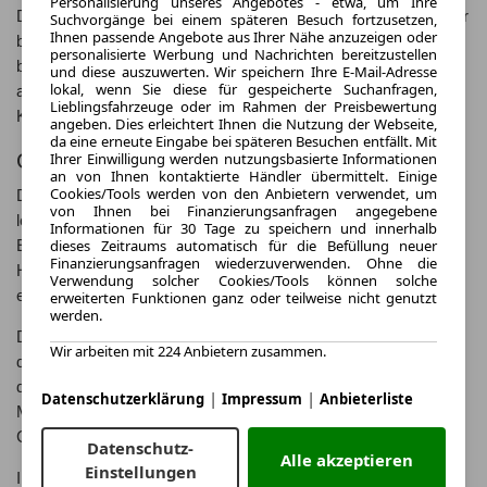
Personalisierung unseres Angebotes - etwa, um Ihre
Der Porsche 718 Cayman ist ein Sportwagen, der Fahrspaß pur
Suchvorgänge bei einem späteren Besuch fortzusetzen,
Ihnen passende Angebote aus Ihrer Nähe anzuzeigen oder
bietet und mit seiner Performance und seinem Handling
personalisierte Werbung und Nachrichten bereitzustellen
begeistert. Mit seinem Mittelmotor-Konzept und seiner
und diese auszuwerten. Wir speichern Ihre E-Mail-Adresse
lokal, wenn Sie diese für gespeicherte Suchanfragen,
ausgefeilten Technik setzt der Cayman Maßstäbe in seiner
Lieblingsfahrzeuge oder im Rahmen der Preisbewertung
Klasse.
angeben. Dies erleichtert Ihnen die Nutzung der Webseite,
da eine erneute Eingabe bei späteren Besuchen entfällt. Mit
Geschichte des Porsche 718 Cayman
Ihrer Einwilligung werden nutzungsbasierte Informationen
an von Ihnen kontaktierte Händler übermittelt. Einige
Cookies/Tools werden von den Anbietern verwendet, um
Der Porsche 718 Cayman ist die Weiterentwicklung des
von Ihnen bei Finanzierungsanfragen angegebene
legendären Porsche 718, der in den 1950er Jahren große
Informationen für 30 Tage zu speichern und innerhalb
dieses Zeitraums automatisch für die Befüllung neuer
Erfolge im Motorsport feierte. Der Name "718" steht für die
Finanzierungsanfragen wiederzuverwenden. Ohne die
Hubraumklasse des Motors, die den 718 Cayman zu einem
Verwendung solcher Cookies/Tools können solche
echten Kraftpaket macht.
erweiterten Funktionen ganz oder teilweise nicht genutzt
werden.
Der Cayman wurde erstmals im Jahr 2006 als Coupé-Version
Wir arbeiten mit 224 Anbietern zusammen.
des Porsche Boxster vorgestellt und hat sich seitdem zu einem
der beliebtesten Sportwagen der Marke entwickelt. Mit seinem
|
|
Datenschutzerklärung
Impressum
Anbieterliste
Mittelmotor-Konzept und seinem agilen Fahrverhalten setzt der
Cayman die Tradition seines Vorgängers erfolgreich fort.
Datenschutz-
Alle akzeptieren
Einstellungen
In den letzten Jahren hat Porsche den 718 Cayman