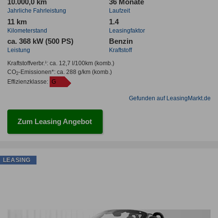
10.000,0 km
36 Monate
Jahrliche Fahrleistung
Laufzeit
11 km
1.4
Kilometerstand
Leasingfaktor
ca. 368 kW (500 PS)
Benzin
Leistung
Kraftstoff
Kraftstoffverbr.¹:
ca. 12,7 l/100km
(komb.)
CO
-Emissionen*
:
ca. 288 g/km
(komb.)
2
Effizienzklasse:
G
Gefunden auf LeasingMarkt.de
Zum Leasing Angebot
LEASING