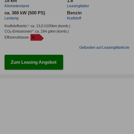
15 km
1.6
Kilometerstand
Leasingfaktor
ca. 368 kW (500 PS)
Benzin
Leistung
Kraftstoff
Kraftstoffverbr.¹:
ca. 13,0 l/100km
(komb.)
CO
-Emissionen*
:
ca. 294 g/km
(komb.)
2
Effizienzklasse:
G
Gefunden auf LeasingMarkt.de
Zum Leasing Angebot