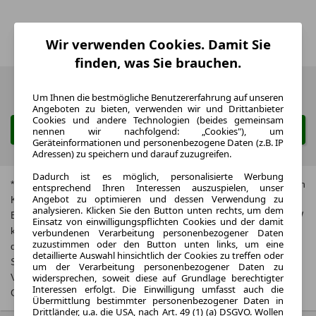
Wir verwenden Cookies. Damit Sie
finden, was Sie brauchen.
Zurück
1 von 1
Weiter
Um Ihnen die bestmögliche Benutzererfahrung auf unseren
Angeboten zu bieten, verwenden wir und Drittanbieter
Cookies und andere Technologien (beides gemeinsam
Suche ändern
nennen wir nachfolgend: „Cookies"), um
Geräteinformationen und personenbezogene Daten (z.B. IP
Adressen) zu speichern und darauf zuzugreifen.
Dadurch ist es möglich, personalisierte Werbung
* Jeweils kombinierte Werte. Weitere Informationen zum offiziellen
entsprechend Ihren Interessen auszuspielen, unser
Angebot zu optimieren und dessen Verwendung zu
Kraftstoffverbrauch und zu den offiziellen spezifischen CO₂-
analysieren. Klicken Sie den Button unten rechts, um dem
Emissionen und gegebenenfalls zum Stromverbrauch neuer PKW
Einsatz von einwilligungspflichten Cookies und der damit
können dem, Leitfaden über den offiziellen Kraftstoffverbrauch,
verbundenen Verarbeitung personenbezogener Daten
zuzustimmen oder den Button unten links, um eine
die offiziellen spezifischen CO₂-Emissionen und den offiziellen
detaillierte Auswahl hinsichtlich der Cookies zu treffen oder
Stromverbrauch neuer PKW‘ entnommen werden, der an allen
um der Verarbeitung personenbezogener Daten zu
Verkaufsstellen und bei der‚ Deutschen Automobil Treuhand
widersprechen, soweit diese auf Grundlage berechtigter
Interessen erfolgt. Die Einwilligung umfasst auch die
GmbH‘ unentgeltlich erhältlich ist unter
www.dat.de
.
Übermittlung bestimmter personenbezogener Daten in
Drittländer, u.a. die USA, nach Art. 49 (1) (a) DSGVO. Wollen