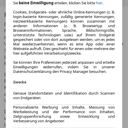
Sie
keine Einwilligung
erteilen, klicken Sie bitte
hier
.
Cookies, Endgeräte- oder ähnliche Online-Kennungen (z. B.
Porsche 718 Cayman
login-basierte Kennungen, zufällig generierte Kennungen,
netzwerkbasierte Kennungen) können zusammen mit
Der Porsche 718 Cayman ist ein kompakter Sportwagen, der
anderen Informationen (z. B. Browsertyp und
Browserinformationen, Sprache, Bildschirmgröße,
für sein beeindruckendes Handling und seine Leistung bekannt
unterstützte Technologien usw.) auf Ihrem Endgerät
ist. Mit seinem dynamischen Design und seiner hochwertigen
gespeichert oder von dort ausgelesen werden, um es jedes
Mal wiederzuerkennen, wenn es eine App oder einer
Verarbeitung ist der 718 Cayman eine echte Augenweide auf der
Webseite aufruft. Dies geschieht für einen oder mehrere der
Straße. Dieser Zweisitzer bietet sowohl auf kurvigen
hier aufgeführten Verarbeitungszwecke.
Landstraßen als auch auf der Autobahn ein unvergleichliches
Sie können Ihre Präferenzen jederzeit anpassen und erteilte
Fahrerlebnis.
Einwilligungen widerrufen, indem Sie in unserer
Datenschutzerklärung den Privacy Manager besuchen.
Der 718 Cayman ist eine Weiterentwicklung des legendären
Porsche 718, der in den 1950er Jahren große Erfolge im
Zwecke
Motorsport feierte. Mit seinem Mittelmotor-Konzept und seinem
Genaue Standortdaten und Identifikation durch Scannen
agilen Fahrverhalten setzt der Cayman die Tradition seines
von Endgeräten
Vorgängers erfolgreich fort.
Personalisierte Werbung und Inhalte, Messung von
Werbeleistung und der Performance von Inhalten,
Der Porsche 718 Cayman wurde erstmals im Jahr 2016
Zielgruppenforschung sowie Entwicklung und
vorgestellt und wird kontinuierlich weiterentwickelt, um die
Verbesserung von Angeboten
Leistung und Fahrdynamik zu optimieren. Mit verschiedenen