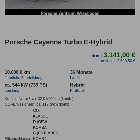
Porsche Cayenne Turbo E-Hybrid
3.141,00 €
ab mtl.
netto mtl. 2.639,50 €
10.000,0 km
36 Monate
Jahrliche Fahrleistung
Laufzeit
ca. 544 kW (739 PS)
Hybrid
Leistung
Kraftstoff
Kraftstoffverbr.¹:
ca. 32,0 l/100km
(komb.)
CO
-Emissionen*
:
ca. 117 g/km
(komb.)
2
CO₂-
KLASSE
D (GEW.
KOMB.),
G (ENTLADEN,
Effizienzklasse:
KOMB.)