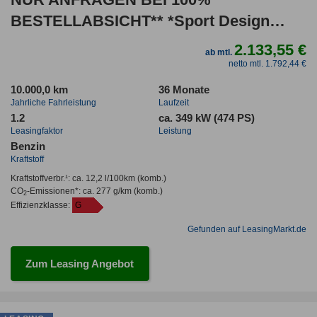
BESTELLABSICHT** *Sport Design
Black, 4x SHZ, AHK, InnoDr.
2.133,55 €
ab mtl.
netto mtl. 1.792,44 €
10.000,0 km
36 Monate
Jahrliche Fahrleistung
Laufzeit
1.2
ca. 349 kW (474 PS)
Leasingfaktor
Leistung
Benzin
Kraftstoff
Kraftstoffverbr.¹:
ca. 12,2 l/100km
(komb.)
CO
-Emissionen*
:
ca. 277 g/km
(komb.)
2
Effizienzklasse:
G
Gefunden auf LeasingMarkt.de
Zum Leasing Angebot