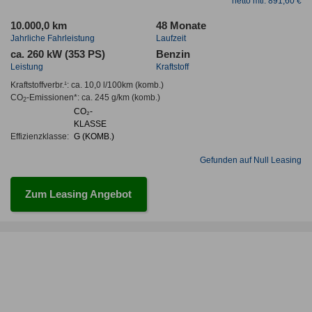
netto mtl. 891,60 €
10.000,0 km
48 Monate
Jahrliche Fahrleistung
Laufzeit
ca. 260 kW (353 PS)
Benzin
Leistung
Kraftstoff
Kraftstoffverbr.¹:
ca. 10,0 l/100km
(komb.)
CO
-Emissionen*
:
ca. 245 g/km
(komb.)
2
CO₂-
KLASSE
Effizienzklasse:
G (KOMB.)
Gefunden auf Null Leasing
Zum Leasing Angebot