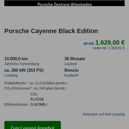
Porsche Cayenne Black Edition
1.629,00 €
ab mtl.
netto mtl. 1.368,91 €
10.000,0 km
36 Monate
Jahrliche Fahrleistung
Laufzeit
ca. 260 kW (353 PS)
Benzin
Leistung
Kraftstoff
Kraftstoffverbr.¹:
ca. 11,0 l/100km
(komb.)
CO
-Emissionen*
:
ca. 249 g/km
(komb.)
2
CO₂-
KLASSE
Effizienzklasse:
G (KOMB.)
Gefunden auf Null Leasing
Zum Leasing Angebot