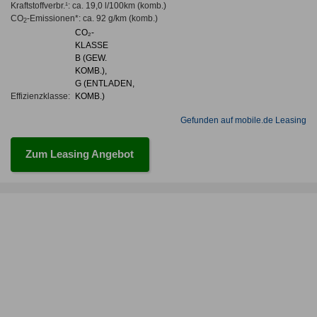
Kraftstoffverbr.¹:
ca. 19,0 l/100km
(komb.)
CO
-Emissionen*
:
ca. 92 g/km
(komb.)
2
CO₂-
KLASSE
B (GEW.
KOMB.),
G (ENTLADEN,
Effizienzklasse:
KOMB.)
Gefunden auf mobile.de Leasing
Zum Leasing Angebot