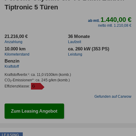
Tiptronic 5 Türen
1.440,00 €
ab mtl.
netto mtl. 1.210,08 €
21.216,00 €
36 Monate
Anzahlung
Laufzeit
10.000 km
ca. 260 kW (353 PS)
Kilometerstand
Leistung
Benzin
Kraftstoff
Kraftstoffverbr.¹:
ca. 11,0 l/100km
(komb.)
CO
-Emissionen*
:
ca. 245 g/km
(komb.)
2
Effizienzklasse:
G
Gefunden auf Carwow
Zum Leasing Angebot
LEASING