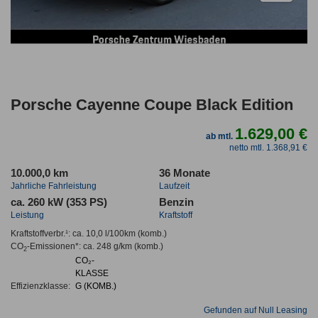
Porsche Cayenne Coupe Black Edition
1.629,00 €
ab mtl.
netto mtl. 1.368,91 €
10.000,0 km
36 Monate
Jahrliche Fahrleistung
Laufzeit
ca. 260 kW (353 PS)
Benzin
Leistung
Kraftstoff
Kraftstoffverbr.¹:
ca. 10,0 l/100km
(komb.)
CO
-Emissionen*
:
ca. 248 g/km
(komb.)
2
CO₂-
KLASSE
Effizienzklasse:
G (KOMB.)
Gefunden auf Null Leasing