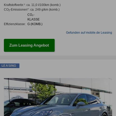
Kraftstoffverbr.¹:
ca. 11,0 l/100km
(komb.)
CO
-Emissionen*
:
ca. 249 g/km
(komb.)
2
CO₂-
KLASSE
Effizienzklasse:
G (KOMB.)
Gefunden auf mobile.de Leasing
Zum Leasing Angebot
LEASING