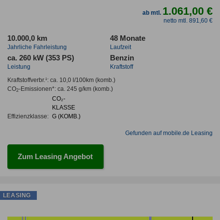
1.061,00 €
ab mtl.
netto mtl. 891,60 €
10.000,0 km
48 Monate
Jahrliche Fahrleistung
Laufzeit
ca. 260 kW (353 PS)
Benzin
Leistung
Kraftstoff
Kraftstoffverbr.¹:
ca. 10,0 l/100km
(komb.)
CO
-Emissionen*
:
ca. 245 g/km
(komb.)
2
CO₂-
KLASSE
Effizienzklasse:
G (KOMB.)
Gefunden auf mobile.de Leasing
Zum Leasing Angebot
LEASING