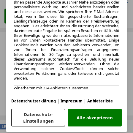
Ihnen passende Angebote aus Ihrer Nähe anzuzeigen oder
Gefunden auf Null Leasing
personalisierte Werbung und Nachrichten bereitzustellen
und diese auszuwerten. Wir speichern Ihre E-Mail-Adresse
lokal, wenn Sie diese für gespeicherte Suchanfragen,
Zum Leasing Angebot
Lieblingsfahrzeuge oder im Rahmen der Preisbewertung
angeben. Dies erleichtert Ihnen die Nutzung der Webseite,
da eine erneute Eingabe bei späteren Besuchen entfällt. Mit
Ihrer Einwilligung werden nutzungsbasierte Informationen
an von Ihnen kontaktierte Händler übermittelt. Einige
Cookies/Tools werden von den Anbietern verwendet, um
von Ihnen bei Finanzierungsanfragen angegebene
Informationen für 30 Tage zu speichern und innerhalb
dieses Zeitraums automatisch für die Befüllung neuer
Finanzierungsanfragen wiederzuverwenden. Ohne die
Verwendung solcher Cookies/Tools können solche
erweiterten Funktionen ganz oder teilweise nicht genutzt
werden.
Wir arbeiten mit 224 Anbietern zusammen.
|
|
Datenschutzerklärung
Impressum
Anbieterliste
Datenschutz-
Alle akzeptieren
Einstellungen
LEASING