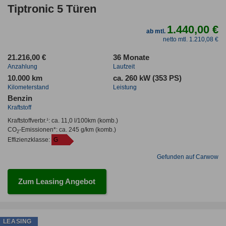
Tiptronic 5 Türen
1.440,00 €
ab mtl.
netto mtl. 1.210,08 €
21.216,00 €
36 Monate
Anzahlung
Laufzeit
10.000 km
ca. 260 kW (353 PS)
Kilometerstand
Leistung
Benzin
Kraftstoff
Kraftstoffverbr.¹:
ca. 11,0 l/100km
(komb.)
CO
-Emissionen*
:
ca. 245 g/km
(komb.)
2
Effizienzklasse:
G
Gefunden auf Carwow
Zum Leasing Angebot
LEASING