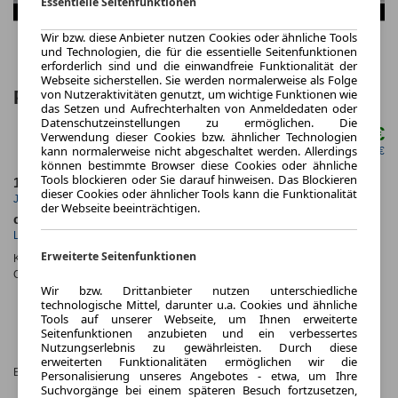
Essentielle Seitenfunktionen
Wir bzw. diese Anbieter nutzen Cookies oder ähnliche Tools
und Technologien, die für die essentielle Seitenfunktionen
erforderlich sind und die einwandfreie Funktionalität der
Webseite sicherstellen. Sie werden normalerweise als Folge
von Nutzeraktivitäten genutzt, um wichtige Funktionen wie
Porsche Cayenne Turbo E-Hybrid
das Setzen und Aufrechterhalten von Anmeldedaten oder
Datenschutzeinstellungen zu ermöglichen. Die
3.141,00 €
Verwendung dieser Cookies bzw. ähnlicher Technologien
ab mtl.
kann normalerweise nicht abgeschaltet werden. Allerdings
netto mtl. 2.639,50 €
können bestimmte Browser diese Cookies oder ähnliche
Tools blockieren oder Sie darauf hinweisen. Das Blockieren
10.000,0 km
36 Monate
dieser Cookies oder ähnlicher Tools kann die Funktionalität
Jahrliche Fahrleistung
Laufzeit
der Webseite beeinträchtigen.
ca. 544 kW (739 PS)
Hybrid
Leistung
Kraftstoff
Erweiterte Seitenfunktionen
Kraftstoffverbr.¹:
ca. 32,0 l/100km
(komb.)
CO
-Emissionen*
:
ca. 117 g/km
(komb.)
2
Wir bzw. Drittanbieter nutzen unterschiedliche
CO₂-
technologische Mittel, darunter u.a. Cookies und ähnliche
KLASSE
Tools auf unserer Webseite, um Ihnen erweiterte
D (GEW.
Seitenfunktionen anzubieten und ein verbessertes
KOMB.),
Nutzungserlebnis zu gewährleisten. Durch diese
G (ENTLADEN,
erweiterten Funktionalitäten ermöglichen wir die
Effizienzklasse:
KOMB.)
Personalisierung unseres Angebotes - etwa, um Ihre
Suchvorgänge bei einem späteren Besuch fortzusetzen,