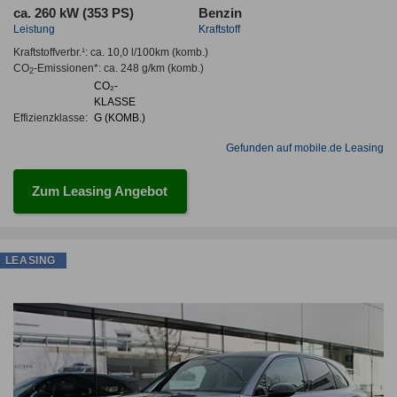
ca. 260 kW (353 PS)
Benzin
Leistung
Kraftstoff
Kraftstoffverbr.¹:
ca. 10,0 l/100km
(komb.)
CO
-Emissionen*
:
ca. 248 g/km
(komb.)
2
CO₂-
KLASSE
Effizienzklasse:
G (KOMB.)
Gefunden auf mobile.de Leasing
Zum Leasing Angebot
LEASING