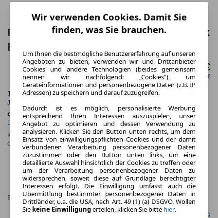
Wir verwenden Cookies. Damit Sie
finden, was Sie brauchen.
Porsche Cayenne E-Hybrid Coupe Black
Edition
Um Ihnen die bestmögliche Benutzererfahrung auf unseren
Angeboten zu bieten, verwenden wir und Drittanbieter
1.877,00 €
Cookies und andere Technologien (beides gemeinsam
ab mtl.
nennen wir nachfolgend: „Cookies"), um
netto mtl. 1.577,31 €
Geräteinformationen und personenbezogene Daten (z.B. IP
Adressen) zu speichern und darauf zuzugreifen.
10.000,0 km
36 Monate
Jahrliche Fahrleistung
Laufzeit
Dadurch ist es möglich, personalisierte Werbung
ca. 346 kW (470 PS)
Hybrid
entsprechend Ihren Interessen auszuspielen, unser
Leistung
Kraftstoff
Angebot zu optimieren und dessen Verwendung zu
analysieren. Klicken Sie den Button unten rechts, um dem
Kraftstoffverbr.¹:
ca. 19,0 l/100km
(komb.)
Einsatz von einwilligungspflichten Cookies und der damit
CO
-Emissionen*
:
ca. 92 g/km
(komb.)
verbundenen Verarbeitung personenbezogener Daten
2
CO₂-
zuzustimmen oder den Button unten links, um eine
detaillierte Auswahl hinsichtlich der Cookies zu treffen oder
KLASSE
um der Verarbeitung personenbezogener Daten zu
B (GEW.
widersprechen, soweit diese auf Grundlage berechtigter
KOMB.),
Interessen erfolgt. Die Einwilligung umfasst auch die
G (ENTLADEN,
Übermittlung bestimmter personenbezogener Daten in
Effizienzklasse:
KOMB.)
Drittländer, u.a. die USA, nach Art. 49 (1) (a) DSGVO. Wollen
Sie
keine Einwilligung
erteilen, klicken Sie bitte
hier
.
Gefunden auf Null Leasing