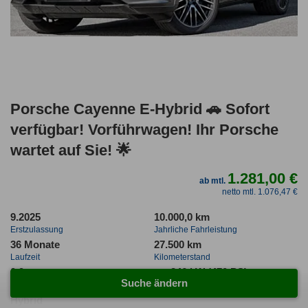
Porsche Cayenne E-Hybrid 🚗 Sofort
verfügbar! Vorführwagen! Ihr Porsche
wartet auf Sie! 🌟
1.281,00 €
ab mtl.
netto mtl. 1.076,47 €
9.2025
10.000,0 km
Erstzulassung
Jahrliche Fahrleistung
36 Monate
27.500 km
Laufzeit
Kilometerstand
0.9
ca. 346 kW (470 PS)
Suche ändern
Leasingfaktor
Leistung
Hybrid