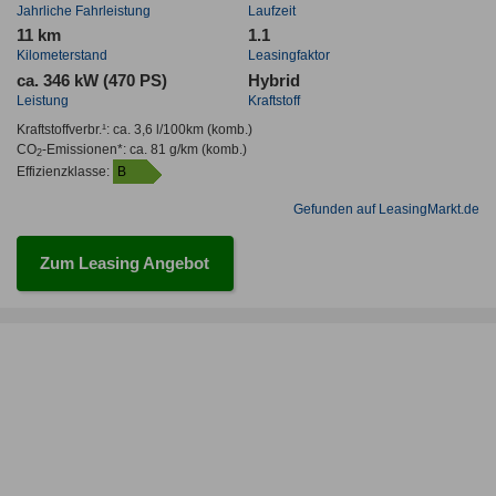
Jahrliche Fahrleistung
Laufzeit
11 km
1.1
Kilometerstand
Leasingfaktor
ca. 346 kW (470 PS)
Hybrid
Leistung
Kraftstoff
Kraftstoffverbr.¹:
ca. 3,6 l/100km
(komb.)
CO
-Emissionen*
:
ca. 81 g/km
(komb.)
2
Effizienzklasse:
B
Gefunden auf LeasingMarkt.de
Zum Leasing Angebot