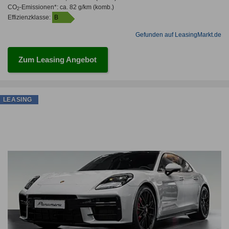
CO
-Emissionen*
:
ca. 82 g/km
(komb.)
2
Effizienzklasse:
B
Gefunden auf LeasingMarkt.de
Zum Leasing Angebot
LEASING