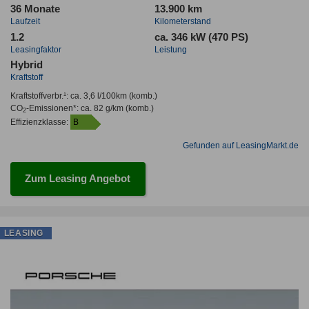
36 Monate
13.900 km
Laufzeit
Kilometerstand
1.2
ca. 346 kW (470 PS)
Leasingfaktor
Leistung
Hybrid
Kraftstoff
Kraftstoffverbr.¹:
ca. 3,6 l/100km
(komb.)
CO
-Emissionen*
:
ca. 82 g/km
(komb.)
2
Effizienzklasse:
B
Gefunden auf LeasingMarkt.de
Zum Leasing Angebot
LEASING