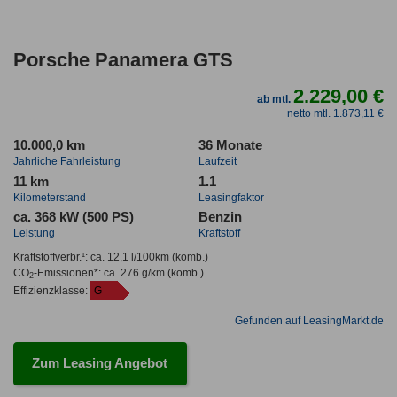
Porsche Panamera GTS
2.229,00 €
ab mtl.
netto mtl. 1.873,11 €
10.000,0 km
36 Monate
Jahrliche Fahrleistung
Laufzeit
11 km
1.1
Kilometerstand
Leasingfaktor
ca. 368 kW (500 PS)
Benzin
Leistung
Kraftstoff
Kraftstoffverbr.¹:
ca. 12,1 l/100km
(komb.)
CO
-Emissionen*
:
ca. 276 g/km
(komb.)
2
Effizienzklasse:
G
Gefunden auf LeasingMarkt.de
Zum Leasing Angebot