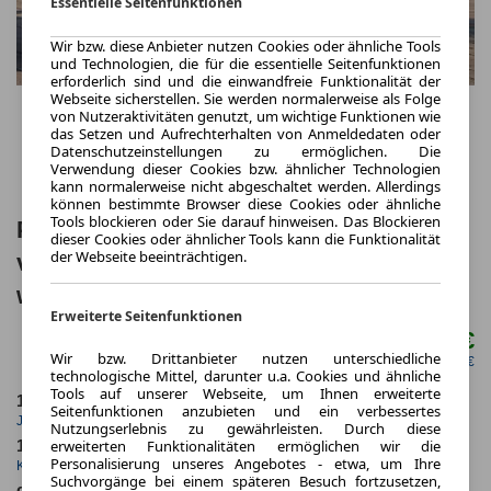
Essentielle Seitenfunktionen
Wir bzw. diese Anbieter nutzen Cookies oder ähnliche Tools
und Technologien, die für die essentielle Seitenfunktionen
erforderlich sind und die einwandfreie Funktionalität der
Webseite sicherstellen. Sie werden normalerweise als Folge
von Nutzeraktivitäten genutzt, um wichtige Funktionen wie
das Setzen und Aufrechterhalten von Anmeldedaten oder
Datenschutzeinstellungen zu ermöglichen. Die
Verwendung dieser Cookies bzw. ähnlicher Technologien
kann normalerweise nicht abgeschaltet werden. Allerdings
können bestimmte Browser diese Cookies oder ähnliche
Tools blockieren oder Sie darauf hinweisen. Das Blockieren
Porsche Panamera 4 E-Hybrid 🚗 Sofort
dieser Cookies oder ähnlicher Tools kann die Funktionalität
der Webseite beeinträchtigen.
verfügbar! Neuwagen! Ihr Porsche
wartet auf Sie! 🌟
Erweiterte Seitenfunktionen
1.832,00 €
ab mtl.
Wir bzw. Drittanbieter nutzen unterschiedliche
netto mtl. 1.539,50 €
technologische Mittel, darunter u.a. Cookies und ähnliche
Tools auf unserer Webseite, um Ihnen erweiterte
10.000,0 km
36 Monate
Seitenfunktionen anzubieten und ein verbessertes
Jahrliche Fahrleistung
Laufzeit
Nutzungserlebnis zu gewährleisten. Durch diese
erweiterten Funktionalitäten ermöglichen wir die
11 km
1.1
Personalisierung unseres Angebotes - etwa, um Ihre
Kilometerstand
Leasingfaktor
Suchvorgänge bei einem späteren Besuch fortzusetzen,
ca. 346 kW (470 PS)
Hybrid