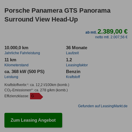
Porsche Panamera GTS Panorama
Surround View Head-Up
2.389,00 €
ab mtl.
netto mtl. 2.007,56 €
10.000,0 km
36 Monate
Jahrliche Fahrleistung
Laufzeit
11 km
1.2
Kilometerstand
Leasingfaktor
ca. 368 kW (500 PS)
Benzin
Leistung
Kraftstoff
Kraftstoffverbr.¹:
ca. 12,2 l/100km
(komb.)
CO
-Emissionen*
:
ca. 278 g/km
(komb.)
2
Effizienzklasse:
G
Gefunden auf LeasingMarkt.de
Zum Leasing Angebot