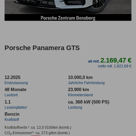
Porsche Panamera GTS
2.169,47 €
ab mtl.
netto mtl. 1.822,69 €
12.2025
10.000,0 km
Erstzulassung
Jahrliche Fahrleistung
48 Monate
23.900 km
Laufzeit
Kilometerstand
1.1
ca. 368 kW (500 PS)
Leasingfaktor
Leistung
Benzin
Kraftstoff
Kraftstoffverbr.¹:
ca. 12,0 l/100km
(komb.)
CO
-Emissionen*
:
ca. 273 g/km
(komb.)
2