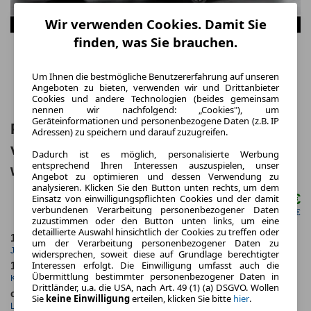
Wir verwenden Cookies. Damit Sie
finden, was Sie brauchen.
Um Ihnen die bestmögliche Benutzererfahrung auf unseren
Angeboten zu bieten, verwenden wir und Drittanbieter
Cookies und andere Technologien (beides gemeinsam
nennen wir nachfolgend: „Cookies"), um
Geräteinformationen und personenbezogene Daten (z.B. IP
Porsche Panamera GTS 🚗 Sofort
Adressen) zu speichern und darauf zuzugreifen.
verfügbar! Neuwagen! Ihr Porsche
Dadurch ist es möglich, personalisierte Werbung
entsprechend Ihren Interessen auszuspielen, unser
wartet auf Sie! 🌟
Angebot zu optimieren und dessen Verwendung zu
analysieren. Klicken Sie den Button unten rechts, um dem
2.252,00 €
Einsatz von einwilligungspflichten Cookies und der damit
ab mtl.
verbundenen Verarbeitung personenbezogener Daten
netto mtl. 1.892,44 €
zuzustimmen oder den Button unten links, um eine
detaillierte Auswahl hinsichtlich der Cookies zu treffen oder
10.000,0 km
36 Monate
um der Verarbeitung personenbezogener Daten zu
Jahrliche Fahrleistung
Laufzeit
widersprechen, soweit diese auf Grundlage berechtigter
Interessen erfolgt. Die Einwilligung umfasst auch die
11 km
1.1
Übermittlung bestimmter personenbezogener Daten in
Kilometerstand
Leasingfaktor
Drittländer, u.a. die USA, nach Art. 49 (1) (a) DSGVO. Wollen
ca. 368 kW (500 PS)
Benzin
Sie
keine Einwilligung
erteilen, klicken Sie bitte
hier
.
Leistung
Kraftstoff