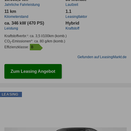
Jahrliche Fahrleistung
Laufzeit
11 km
1.1
Kilometerstand
Leasingfaktor
ca. 346 kW (470 PS)
Hybrid
Leistung
Kraftstoff
Kraftstoffverbr.¹:
ca. 3,5 l/100km
(komb.)
CO
-Emissionen*
:
ca. 80 g/km
(komb.)
2
Effizienzklasse:
B
Gefunden auf LeasingMarkt.de
Zum Leasing Angebot
LEASING