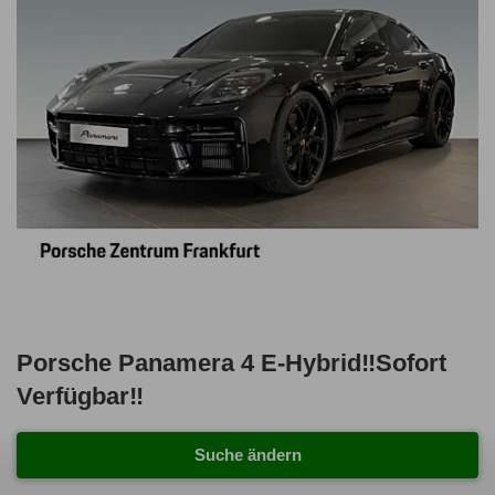
Porsche Panamera 4 E-Hybrid‼️Sofort
Verfügbar‼️
2.155,00 €
ab mtl.
Suche ändern
netto mtl. 1.810,92 €