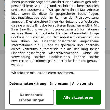
Ihnen passende Angebote aus Ihrer Nähe anzuzeigen oder
Leistung
Kraftstoff
personalisierte Werbung und Nachrichten bereitzustellen
und diese auszuwerten. Wir speichern Ihre E-Mail-Adresse
Kraftstoffverbr.¹:
ca. 3,3 l/100km
(komb.)
lokal, wenn Sie diese für gespeicherte Suchanfragen,
CO
-Emissionen*
:
ca. 74 g/km
(komb.)
2
Lieblingsfahrzeuge oder im Rahmen der Preisbewertung
Effizienzklasse:
B
angeben. Dies erleichtert Ihnen die Nutzung der Webseite,
da eine erneute Eingabe bei späteren Besuchen entfällt. Mit
Gefunden auf LeasingMarkt.de
Ihrer Einwilligung werden nutzungsbasierte Informationen
an von Ihnen kontaktierte Händler übermittelt. Einige
Cookies/Tools werden von den Anbietern verwendet, um
Zum Leasing Angebot
von Ihnen bei Finanzierungsanfragen angegebene
Informationen für 30 Tage zu speichern und innerhalb
dieses Zeitraums automatisch für die Befüllung neuer
Finanzierungsanfragen wiederzuverwenden. Ohne die
Verwendung solcher Cookies/Tools können solche
erweiterten Funktionen ganz oder teilweise nicht genutzt
werden.
Wir arbeiten mit 224 Anbietern zusammen.
|
|
Datenschutzerklärung
Impressum
Anbieterliste
Datenschutz-
Alle akzeptieren
Einstellungen