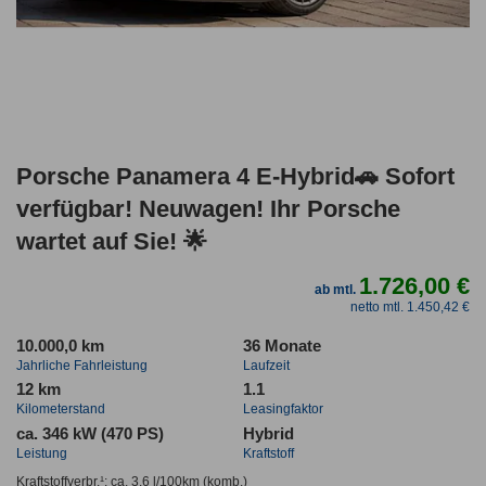
Porsche Panamera 4 E-Hybrid🚗 Sofort
verfügbar! Neuwagen! Ihr Porsche
wartet auf Sie! 🌟
1.726,00 €
ab mtl.
netto mtl. 1.450,42 €
10.000,0 km
36 Monate
Jahrliche Fahrleistung
Laufzeit
12 km
1.1
Kilometerstand
Leasingfaktor
ca. 346 kW (470 PS)
Hybrid
Leistung
Kraftstoff
Kraftstoffverbr.¹:
ca. 3,6 l/100km
(komb.)