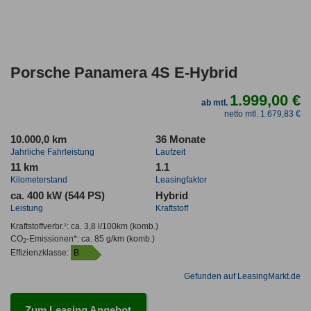
Porsche Panamera 4S E-Hybrid
1.999,00 €
ab mtl.
netto mtl. 1.679,83 €
10.000,0 km
36 Monate
Jahrliche Fahrleistung
Laufzeit
11 km
1.1
Kilometerstand
Leasingfaktor
ca. 400 kW (544 PS)
Hybrid
Leistung
Kraftstoff
Kraftstoffverbr.¹:
ca. 3,8 l/100km
(komb.)
CO
-Emissionen*
:
ca. 85 g/km
(komb.)
2
Effizienzklasse:
B
Gefunden auf LeasingMarkt.de
Zum Leasing Angebot