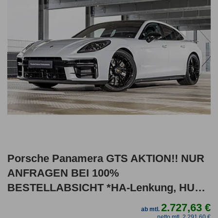
Porsche Panamera GTS AKTION!! NUR
ANFRAGEN BEI 100%
BESTELLABSICHT *HA-Lenkung, HUD,
Stdhzg, Pano, Chrono, Sitzbe
2.727,63 €
ab mtl.
netto mtl. 2.291,60 €