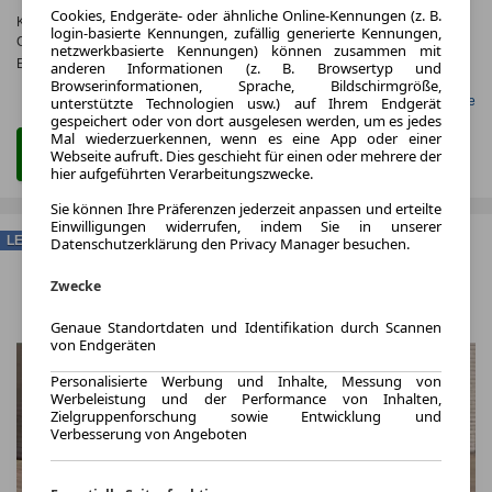
Cookies, Endgeräte- oder ähnliche Online-Kennungen (z. B.
Kraftstoffverbr.¹:
ca. 12,1 l/100km
(komb.)
login-basierte Kennungen, zufällig generierte Kennungen,
CO
-Emissionen*
:
ca. 276 g/km
(komb.)
2
netzwerkbasierte Kennungen) können zusammen mit
Effizienzklasse:
G
anderen Informationen (z. B. Browsertyp und
Browserinformationen, Sprache, Bildschirmgröße,
Gefunden auf LeasingMarkt.de
unterstützte Technologien usw.) auf Ihrem Endgerät
gespeichert oder von dort ausgelesen werden, um es jedes
Mal wiederzuerkennen, wenn es eine App oder einer
Zum Leasing Angebot
Webseite aufruft. Dies geschieht für einen oder mehrere der
hier aufgeführten Verarbeitungszwecke.
Sie können Ihre Präferenzen jederzeit anpassen und erteilte
Einwilligungen widerrufen, indem Sie in unserer
LEASING
Datenschutzerklärung den Privacy Manager besuchen.
Zwecke
Genaue Standortdaten und Identifikation durch Scannen
von Endgeräten
Personalisierte Werbung und Inhalte, Messung von
Werbeleistung und der Performance von Inhalten,
Zielgruppenforschung sowie Entwicklung und
Verbesserung von Angeboten