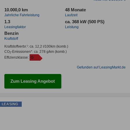
10.000,0 km
48 Monate
Jahrliche Fahrleistung
Laufzeit
1.3
ca. 368 kW (500 PS)
Leasingfaktor
Leistung
Benzin
Kraftstoff
Kraftstoffverbr.¹:
ca. 12,2 l/100km
(komb.)
CO
-Emissionen*
:
ca. 278 g/km
(komb.)
2
Effizienzklasse:
G
Gefunden auf LeasingMarkt.de
Zum Leasing Angebot
LEASING