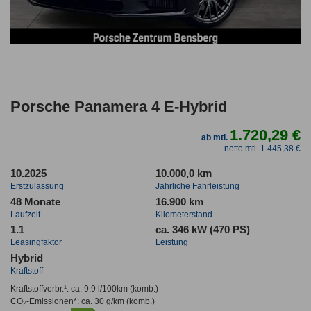
Porsche Panamera 4 E-Hybrid
1.720,29 €
ab mtl.
netto mtl. 1.445,38 €
10.2025
10.000,0 km
Erstzulassung
Jahrliche Fahrleistung
48 Monate
16.900 km
Laufzeit
Kilometerstand
1.1
ca. 346 kW (470 PS)
Leasingfaktor
Leistung
Hybrid
Kraftstoff
Kraftstoffverbr.¹:
ca. 9,9 l/100km
(komb.)
CO
-Emissionen*
:
ca. 30 g/km
(komb.)
2