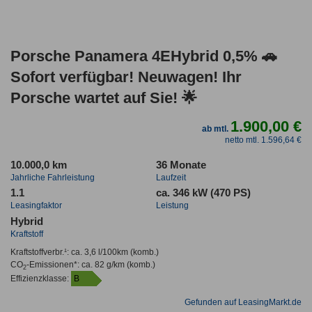
Porsche Panamera 4EHybrid 0,5% 🚗
Sofort verfügbar! Neuwagen! Ihr
Porsche wartet auf Sie! 🌟
1.900,00 €
ab mtl.
netto mtl. 1.596,64 €
10.000,0 km
36 Monate
Jahrliche Fahrleistung
Laufzeit
1.1
ca. 346 kW (470 PS)
Leasingfaktor
Leistung
Hybrid
Kraftstoff
Kraftstoffverbr.¹:
ca. 3,6 l/100km
(komb.)
CO
-Emissionen*
:
ca. 82 g/km
(komb.)
2
Effizienzklasse:
B
Gefunden auf LeasingMarkt.de