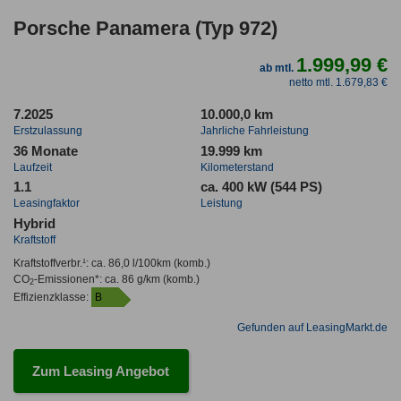
Porsche Panamera (Typ 972)
1.999,99 €
ab mtl.
netto mtl. 1.679,83 €
7.2025
10.000,0 km
Erstzulassung
Jahrliche Fahrleistung
36 Monate
19.999 km
Laufzeit
Kilometerstand
1.1
ca. 400 kW (544 PS)
Leasingfaktor
Leistung
Hybrid
Kraftstoff
Kraftstoffverbr.¹:
ca. 86,0 l/100km
(komb.)
CO
-Emissionen*
:
ca. 86 g/km
(komb.)
2
Effizienzklasse:
B
Gefunden auf LeasingMarkt.de
Zum Leasing Angebot