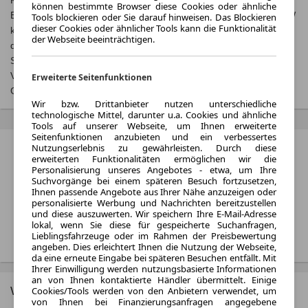
Kraftstoffverbrauch und zu den offiziellen spezifischen CO₂-
können bestimmte Browser diese Cookies oder ähnliche
Emissionen und gegebenenfalls zum Stromverbrauch neuer PKW
Tools blockieren oder Sie darauf hinweisen. Das Blockieren
dieser Cookies oder ähnlicher Tools kann die Funktionalität
können dem, Leitfaden über den offiziellen Kraftstoffverbrauch,
der Webseite beeinträchtigen.
die offiziellen spezifischen CO₂-Emissionen und den offiziellen
Stromverbrauch neuer PKW‘ entnommen werden, der an allen
Verkaufsstellen und bei der‚ Deutschen Automobil Treuhand
Erweiterte Seitenfunktionen
GmbH‘ unentgeltlich erhältlich ist unter
www.dat.de
.
Wir bzw. Drittanbieter nutzen unterschiedliche
technologische Mittel, darunter u.a. Cookies und ähnliche
Tools auf unserer Webseite, um Ihnen erweiterte
Seitenfunktionen anzubieten und ein verbessertes
Porsche Boxster Bewertungen
Nutzungserlebnis zu gewährleisten. Durch diese
erweiterten Funktionalitäten ermöglichen wir die
Personalisierung unseres Angebotes - etwa, um Ihre
50 Nutzer auf autoplenum.de
Suchvorgänge bei einem späteren Besuch fortzusetzen,
4.1
/5
Ihnen passende Angebote aus Ihrer Nähe anzuzeigen oder
personalisierte Werbung und Nachrichten bereitzustellen
und diese auszuwerten. Wir speichern Ihre E-Mail-Adresse
lokal, wenn Sie diese für gespeicherte Suchanfragen,
Alle Bewertungen ansehen
Lieblingsfahrzeuge oder im Rahmen der Preisbewertung
angeben. Dies erleichtert Ihnen die Nutzung der Webseite,
da eine erneute Eingabe bei späteren Besuchen entfällt. Mit
Ihrer Einwilligung werden nutzungsbasierte Informationen
an von Ihnen kontaktierte Händler übermittelt. Einige
Weitere Porsche Modelle
Cookies/Tools werden von den Anbietern verwendet, um
von Ihnen bei Finanzierungsanfragen angegebene