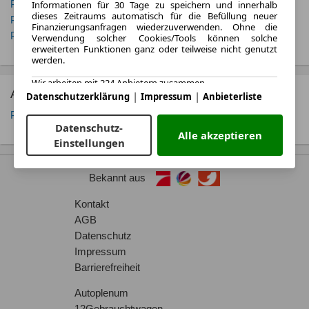
Informationen für 30 Tage zu speichern und innerhalb
Porsche 718 Cayman
Porsche 911
dieses Zeitraums automatisch für die Befüllung neuer
Porsche Cayenne
Porsche Macan
Finanzierungsanfragen wiederzuverwenden. Ohne die
Porsche Panamera
Porsche Taycan
Verwendung solcher Cookies/Tools können solche
erweiterten Funktionen ganz oder teilweise nicht genutzt
werden.
Wir arbeiten mit 224 Anbietern zusammen.
Alle Porsche Boxster Fahrzeugtyp Angebote
|
|
Datenschutzerklärung
Impressum
Anbieterliste
Porsche Boxster Cabrio
Datenschutz-
Alle akzeptieren
Einstellungen
Bekannt aus
Kontakt
AGB
Datenschutz
Impressum
Barrierefreiheit
Autoplenum