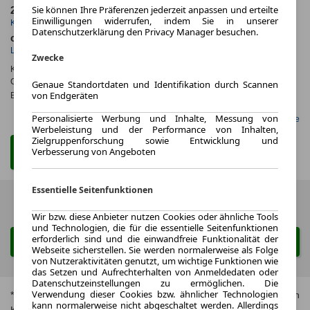
Sie können Ihre Präferenzen jederzeit anpassen und erteilte
25 km
1.3
Einwilligungen widerrufen, indem Sie in unserer
Kilometerstand
Leasingfaktor
Datenschutzerklärung den Privacy Manager besuchen.
ca. 368 kW (500 PS)
Benzin
Leistung
Kraftstoff
Zwecke
Kraftstoffverbr.¹:
ca. 12,7 l/100km
(komb.)
CO
-Emissionen*
:
ca. 288 g/km
(komb.)
Genaue Standortdaten und Identifikation durch Scannen
2
von Endgeräten
Effizienzklasse:
G
Personalisierte Werbung und Inhalte, Messung von
Gefunden auf LeasingMarkt.de
Werbeleistung und der Performance von Inhalten,
Zielgruppenforschung sowie Entwicklung und
Verbesserung von Angeboten
Zum Leasing Angebot
Essentielle Seitenfunktionen
Zurück
1 von 1
Weiter
Wir bzw. diese Anbieter nutzen Cookies oder ähnliche Tools
und Technologien, die für die essentielle Seitenfunktionen
erforderlich sind und die einwandfreie Funktionalität der
Suche ändern
Webseite sicherstellen. Sie werden normalerweise als Folge
von Nutzeraktivitäten genutzt, um wichtige Funktionen wie
das Setzen und Aufrechterhalten von Anmeldedaten oder
Datenschutzeinstellungen zu ermöglichen. Die
Verwendung dieser Cookies bzw. ähnlicher Technologien
* Jeweils kombinierte Werte. Weitere Informationen zum offiziellen
kann normalerweise nicht abgeschaltet werden. Allerdings