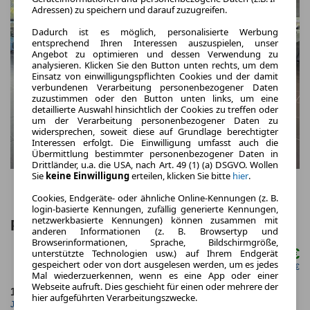
Adressen) zu speichern und darauf zuzugreifen.
Dadurch ist es möglich, personalisierte Werbung
entsprechend Ihren Interessen auszuspielen, unser
Angebot zu optimieren und dessen Verwendung zu
analysieren. Klicken Sie den Button unten rechts, um dem
Einsatz von einwilligungspflichten Cookies und der damit
verbundenen Verarbeitung personenbezogener Daten
zuzustimmen oder den Button unten links, um eine
detaillierte Auswahl hinsichtlich der Cookies zu treffen oder
um der Verarbeitung personenbezogener Daten zu
widersprechen, soweit diese auf Grundlage berechtigter
Interessen erfolgt. Die Einwilligung umfasst auch die
Übermittlung bestimmter personenbezogener Daten in
Drittländer, u.a. die USA, nach Art. 49 (1) (a) DSGVO. Wollen
Sie
keine Einwilligung
erteilen, klicken Sie bitte
hier
.
Cookies, Endgeräte- oder ähnliche Online-Kennungen (z. B.
login-basierte Kennungen, zufällig generierte Kennungen,
netzwerkbasierte Kennungen) können zusammen mit
Porsche Boxster 718 Spyder RS
anderen Informationen (z. B. Browsertyp und
Browserinformationen, Sprache, Bildschirmgröße,
2.499,00 €
unterstützte Technologien usw.) auf Ihrem Endgerät
ab mtl.
gespeichert oder von dort ausgelesen werden, um es jedes
netto mtl. 2.100,00 €
Mal wiederzuerkennen, wenn es eine App oder einer
Webseite aufruft. Dies geschieht für einen oder mehrere der
10.000,0 km
36 Monate
hier aufgeführten Verarbeitungszwecke.
Jahrliche Fahrleistung
Laufzeit