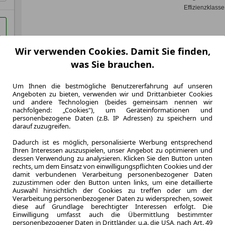
Effizienzklasse
Wir verwenden Cookies. Damit Sie finden,
Zum Lea
was Sie brauchen.
Um Ihnen die bestmögliche Benutzererfahrung auf unseren
LEASING
Toyota
Angeboten zu bieten, verwenden wir und Drittanbieter Cookies
und andere Technologien (beides gemeinsam nennen wir
Teampl
nachfolgend: „Cookies"), um Geräteinformationen und
personenbezogene Daten (z.B. IP Adressen) zu speichern und
darauf zuzugreifen.
Dadurch ist es möglich, personalisierte Werbung entsprechend
Ihren Interessen auszuspielen, unser Angebot zu optimieren und
dessen Verwendung zu analysieren. Klicken Sie den Button unten
10.000,0 km
rechts, um dem Einsatz von einwilligungspflichten Cookies und der
Jahrliche Fahr
damit verbundenen Verarbeitung personenbezogener Daten
ca. 81 kW (
zuzustimmen oder den Button unten links, um eine detaillierte
Leistung
Auswahl hinsichtlich der Cookies zu treffen oder um der
Verarbeitung personenbezogener Daten zu widersprechen, soweit
Kraftstoffverbr.¹
diese auf Grundlage berechtigter Interessen erfolgt. Die
CO
-Emission
Einwilligung umfasst auch die Übermittlung bestimmter
2
personenbezogener Daten in Drittländer, u.a. die USA, nach Art. 49