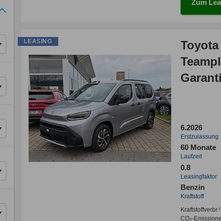
Zum Lea
LEASING
Toyota 
Teampl
Garant
6.2026
Erstzulassung
60 Monate
Laufzeit
0.8
Leasingfaktor
Benzin
Kraftstoff
Kraftstoffverbr.¹
CO
-Emission
2