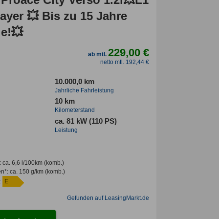
ayer 💥 Bis zu 15 Jahre
ie!💥
229,00 €
ab mtl.
netto mtl. 192,44 €
10.000,0 km
Jahrliche Fahrleistung
10 km
Kilometerstand
ca. 81 kW (110 PS)
Leistung
:
ca. 6,6 l/100km
(komb.)
en*
:
ca. 150 g/km
(komb.)
:
E
Gefunden auf LeasingMarkt.de