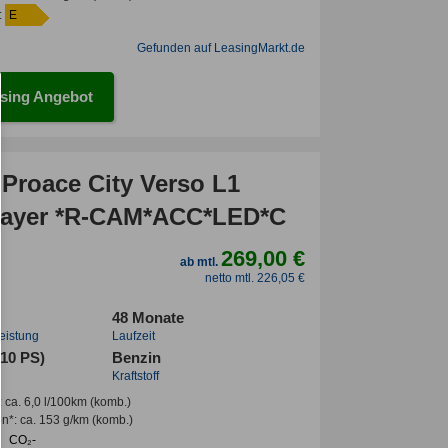
:
E
Gefunden auf LeasingMarkt.de
sing Angebot
 Proace City Verso L1
ayer *R-CAM*ACC*LED*C
269,00 €
ab mtl.
netto mtl. 226,05 €
48 Monate
leistung
Laufzeit
110 PS)
Benzin
Kraftstoff
:
ca. 6,0 l/100km
(komb.)
en*
:
ca. 153 g/km
(komb.)
CO₂-