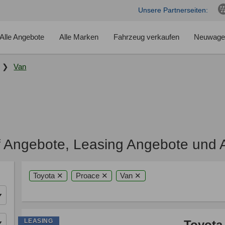
Unsere Partnerseiten:
Alle Angebote
Alle Marken
Fahrzeug verkaufen
Neuwage
Van
 Angebote, Leasing Angebote und 
Toyota ✕
Proace ✕
Van ✕
LEASING
Toyota 