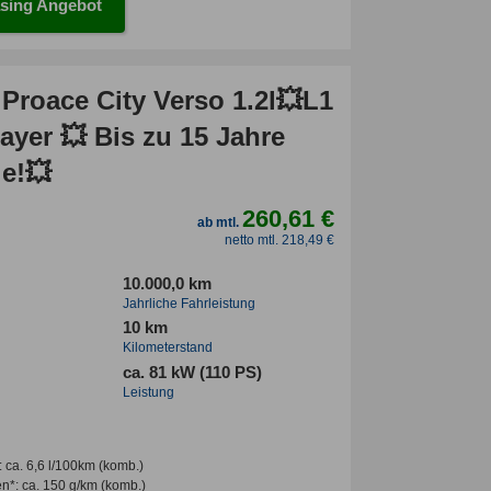
sing Angebot
Proace City Verso 1.2l💥L1
ayer 💥 Bis zu 15 Jahre
ie!💥
260,61 €
ab mtl.
netto mtl. 218,49 €
10.000,0 km
Jahrliche Fahrleistung
10 km
Kilometerstand
ca. 81 kW (110 PS)
Leistung
:
ca. 6,6 l/100km
(komb.)
en*
:
ca. 150 g/km
(komb.)