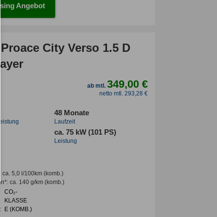
sing Angebot
Proace City Verso 1.5 D
ayer
349,00 €
ab mtl.
netto mtl. 293,28 €
48 Monate
leistung
Laufzeit
ca. 75 kW (101 PS)
Leistung
:
ca. 5,0 l/100km
(komb.)
en*
:
ca. 140 g/km
(komb.)
CO₂-
KLASSE
:
E (KOMB.)