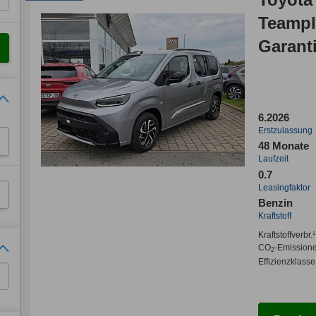
Teampl
Garant
6.2026
Erstzulassung
48 Monate
Laufzeit
0.7
Leasingfaktor
Benzin
Kraftstoff
Kraftstoffverbr.¹
CO
-Emission
2
Effizienzklasse