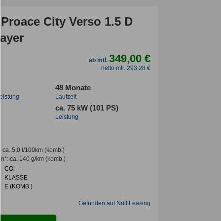
Proace City Verso 1.5 D
ayer
349,00 €
ab mtl.
netto mtl. 293,28 €
48 Monate
leistung
Laufzeit
ca. 75 kW (101 PS)
Leistung
:
ca. 5,0 l/100km
(komb.)
en*
:
ca. 140 g/km
(komb.)
CO₂-
KLASSE
:
E (KOMB.)
Gefunden auf Null Leasing