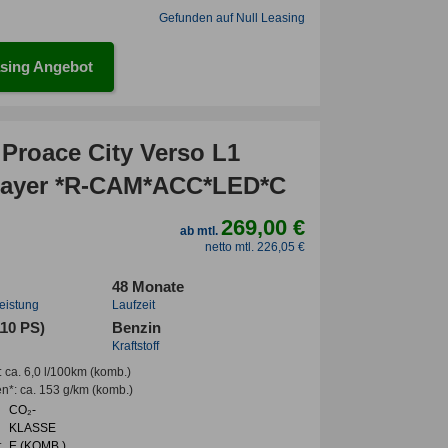
Gefunden auf Null Leasing
sing Angebot
 Proace City Verso L1
ayer *R-CAM*ACC*LED*C
269,00 €
ab mtl.
netto mtl. 226,05 €
48 Monate
leistung
Laufzeit
110 PS)
Benzin
Kraftstoff
:
ca. 6,0 l/100km
(komb.)
en*
:
ca. 153 g/km
(komb.)
CO₂-
KLASSE
:
E (KOMB.)