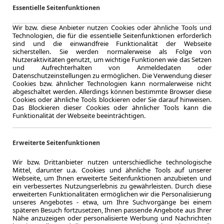
Essentielle Seitenfunktionen
LEASING
Toyota 
Wir bzw. diese Anbieter nutzen Cookies oder ähnliche Tools und
Technologien, die für die essentielle Seitenfunktionen erforderlich
Teampl
sind und die einwandfreie Funktionalität der Webseite
sicherstellen. Sie werden normalerweise als Folge von
Nutzeraktivitäten genutzt, um wichtige Funktionen wie das Setzen
und Aufrechterhalten von Anmeldedaten oder
Datenschutzeinstellungen zu ermöglichen. Die Verwendung dieser
Cookies bzw. ähnlicher Technologien kann normalerweise nicht
10.000,0 km
abgeschaltet werden. Allerdings können bestimmte Browser diese
Jahrliche Fahr
Cookies oder ähnliche Tools blockieren oder Sie darauf hinweisen.
Das Blockieren dieser Cookies oder ähnlicher Tools kann die
11 km
Funktionalität der Webseite beeinträchtigen.
Kilometerstand
Diesel
Kraftstoff
Erweiterte Seitenfunktionen
Kraftstoffverbr.¹
CO
-Emission
Wir bzw. Drittanbieter nutzen unterschiedliche technologische
2
Mittel, darunter u.a. Cookies und ähnliche Tools auf unserer
Webseite, um Ihnen erweiterte Seitenfunktionen anzubieten und
ein verbessertes Nutzungserlebnis zu gewährleisten. Durch diese
Effizienzklasse
erweiterten Funktionalitäten ermöglichen wir die Personalisierung
unseres Angebotes - etwa, um Ihre Suchvorgänge bei einem
späteren Besuch fortzusetzen, Ihnen passende Angebote aus Ihrer
Nähe anzuzeigen oder personalisierte Werbung und Nachrichten