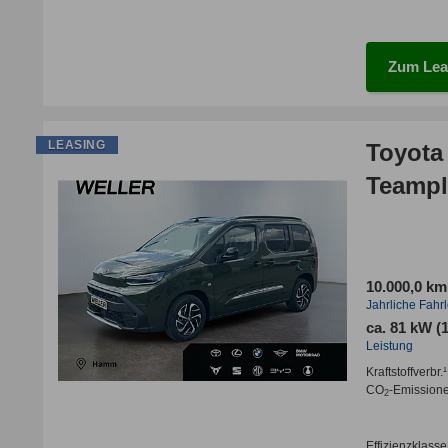
Zum Lea
LEASING
Toyota
Teampl
10.000,0 km
Jahrliche Fahr
ca. 81 kW (
Leistung
Kraftstoffverbr.¹
CO
-Emission
2
Effizienzklasse