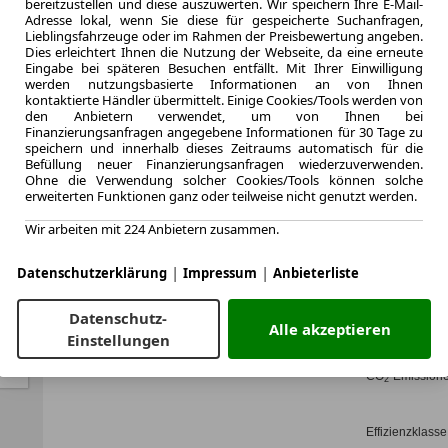
bereitzustellen und diese auszuwerten. Wir speichern Ihre E-Mail-
Zum Lea
Adresse lokal, wenn Sie diese für gespeicherte Suchanfragen,
Lieblingsfahrzeuge oder im Rahmen der Preisbewertung angeben.
Dies erleichtert Ihnen die Nutzung der Webseite, da eine erneute
Eingabe bei späteren Besuchen entfällt. Mit Ihrer Einwilligung
werden nutzungsbasierte Informationen an von Ihnen
o
LEASING
Toyota 
kontaktierte Händler übermittelt. Einige Cookies/Tools werden von
den Anbietern verwendet, um von Ihnen bei
Teampl
Finanzierungsanfragen angegebene Informationen für 30 Tage zu
speichern und innerhalb dieses Zeitraums automatisch für die
Befüllung neuer Finanzierungsanfragen wiederzuverwenden.
Ohne die Verwendung solcher Cookies/Tools können solche
erweiterten Funktionen ganz oder teilweise nicht genutzt werden.
Wir arbeiten mit 224 Anbietern zusammen.
10.000,0 km
Jahrliche Fahr
|
|
Datenschutzerklärung
Impressum
Anbieterliste
11 km
Kilometerstand
Diesel
Datenschutz-
Alle akzeptieren
Kraftstoff
Einstellungen
Kraftstoffverbr.¹
CO
-Emission
2
Effizienzklasse