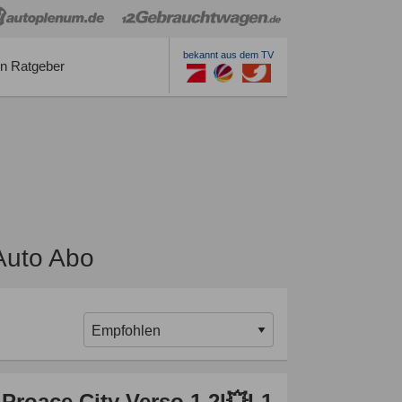
bekannt aus dem TV
n Ratgeber
Auto Abo
Proace City Verso 1.2l💥L1