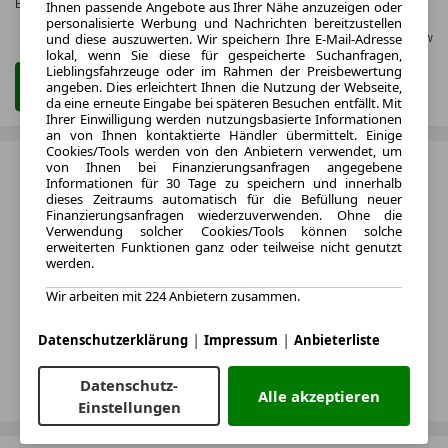
Effizienzklasse:
E
Ihnen passende Angebote aus Ihrer Nähe anzuzeigen oder
personalisierte Werbung und Nachrichten bereitzustellen
und diese auszuwerten. Wir speichern Ihre E-Mail-Adresse
Gefunden auf Carwow
lokal, wenn Sie diese für gespeicherte Suchanfragen,
Lieblingsfahrzeuge oder im Rahmen der Preisbewertung
angeben. Dies erleichtert Ihnen die Nutzung der Webseite,
Zum Leasing Angebot
da eine erneute Eingabe bei späteren Besuchen entfällt. Mit
Ihrer Einwilligung werden nutzungsbasierte Informationen
an von Ihnen kontaktierte Händler übermittelt. Einige
Cookies/Tools werden von den Anbietern verwendet, um
von Ihnen bei Finanzierungsanfragen angegebene
Informationen für 30 Tage zu speichern und innerhalb
dieses Zeitraums automatisch für die Befüllung neuer
Finanzierungsanfragen wiederzuverwenden. Ohne die
Verwendung solcher Cookies/Tools können solche
erweiterten Funktionen ganz oder teilweise nicht genutzt
werden.
Wir arbeiten mit 224 Anbietern zusammen.
|
|
Datenschutzerklärung
Impressum
Anbieterliste
Datenschutz-
Alle akzeptieren
Einstellungen