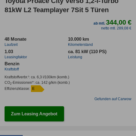
Toyota Proace City Verso 1,2-l-Turbo
81kW L2 Teamplayer 7Sit 5 Türen
344,00 €
ab mtl.
netto mtl. 289,08 €
48 Monate
10.000 km
Laufzeit
Kilometerstand
1.03
ca. 81 kW (110 PS)
Leasingfaktor
Leistung
Benzin
Kraftstoff
Kraftstoffverbr.¹:
ca. 6,3 l/100km
(komb.)
CO
-Emissionen*
:
ca. 142 g/km
(komb.)
2
Effizienzklasse:
E
Gefunden auf Carwow
Zum Leasing Angebot