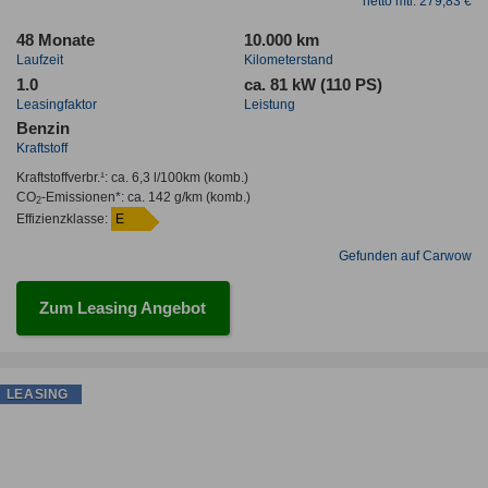
netto mtl. 279,83 €
48 Monate
10.000 km
Laufzeit
Kilometerstand
1.0
ca. 81 kW (110 PS)
Leasingfaktor
Leistung
Benzin
Kraftstoff
Kraftstoffverbr.¹:
ca. 6,3 l/100km
(komb.)
CO
-Emissionen*
:
ca. 142 g/km
(komb.)
2
Effizienzklasse:
E
Gefunden auf Carwow
Zum Leasing Angebot
LEASING