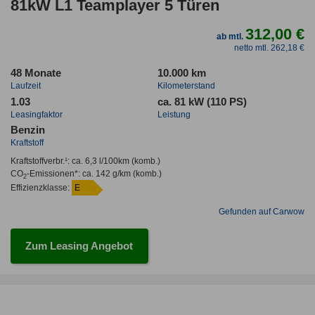
81kW L1 Teamplayer 5 Türen
312,00 €
ab mtl.
netto mtl. 262,18 €
48 Monate
10.000 km
Laufzeit
Kilometerstand
1.03
ca. 81 kW (110 PS)
Leasingfaktor
Leistung
Benzin
Kraftstoff
Kraftstoffverbr.¹:
ca. 6,3 l/100km
(komb.)
CO
-Emissionen*
:
ca. 142 g/km
(komb.)
2
Effizienzklasse:
E
Gefunden auf Carwow
Zum Leasing Angebot