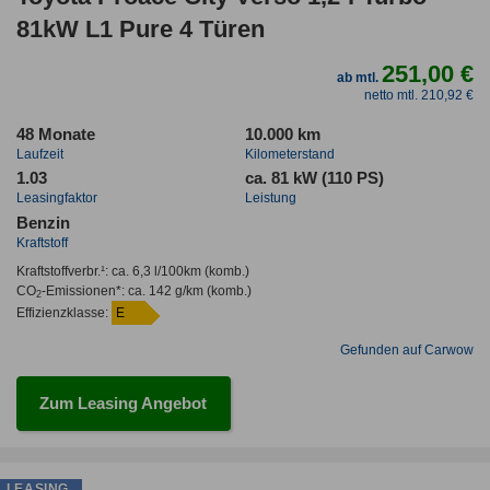
81kW L1 Pure 4 Türen
251,00 €
ab mtl.
netto mtl. 210,92 €
48 Monate
10.000 km
Laufzeit
Kilometerstand
1.03
ca. 81 kW (110 PS)
Leasingfaktor
Leistung
Benzin
Kraftstoff
Kraftstoffverbr.¹:
ca. 6,3 l/100km
(komb.)
CO
-Emissionen*
:
ca. 142 g/km
(komb.)
2
Effizienzklasse:
E
Gefunden auf Carwow
Zum Leasing Angebot
LEASING