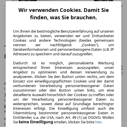
Wir verwenden Cookies. Damit Sie
finden, was Sie brauchen.
Um Ihnen die bestmögliche Benutzererfahrung auf unseren
Angeboten zu bieten, verwenden wir und Drittanbieter
Cookies und andere Technologien (beides gemeinsam
nennen wir nachfolgend: „Cookies"), um
Toyota Proace City Verso 1,2-l-Turbo
Geräteinformationen und personenbezogene Daten (z.B. IP
Adressen) zu speichern und darauf zuzugreifen.
81kW L1 Pure 4 Türen
Dadurch ist es möglich, personalisierte Werbung
246,00 €
entsprechend Ihren Interessen auszuspielen, unser
ab mtl.
Angebot zu optimieren und dessen Verwendung zu
netto mtl. 206,72 €
analysieren. Klicken Sie den Button unten rechts, um dem
Einsatz von einwilligungspflichten Cookies und der damit
48 Monate
10.000 km
verbundenen Verarbeitung personenbezogener Daten
Laufzeit
Kilometerstand
zuzustimmen oder den Button unten links, um eine
detaillierte Auswahl hinsichtlich der Cookies zu treffen oder
1.01
ca. 81 kW (110 PS)
um der Verarbeitung personenbezogener Daten zu
Leasingfaktor
Leistung
widersprechen, soweit diese auf Grundlage berechtigter
Benzin
Interessen erfolgt. Die Einwilligung umfasst auch die
Kraftstoff
Übermittlung bestimmter personenbezogener Daten in
Drittländer, u.a. die USA, nach Art. 49 (1) (a) DSGVO. Wollen
Kraftstoffverbr.¹:
ca. 6,3 l/100km
(komb.)
Sie
keine Einwilligung
erteilen, klicken Sie bitte
hier
.
CO
-Emissionen*
:
ca. 142 g/km
(komb.)
2