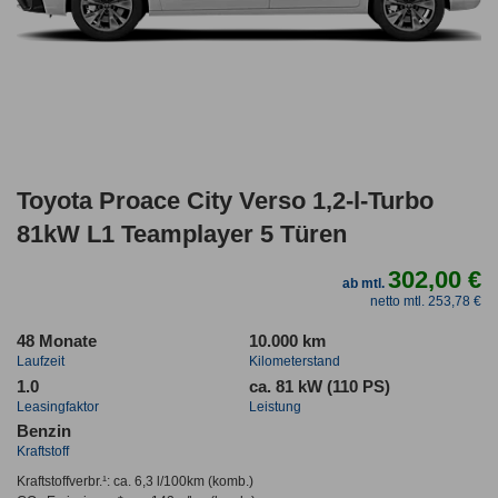
Toyota Proace City Verso 1,2-l-Turbo
81kW L1 Teamplayer 5 Türen
302,00 €
ab mtl.
netto mtl. 253,78 €
48 Monate
10.000 km
Laufzeit
Kilometerstand
1.0
ca. 81 kW (110 PS)
Leasingfaktor
Leistung
Benzin
Kraftstoff
Kraftstoffverbr.¹:
ca. 6,3 l/100km
(komb.)