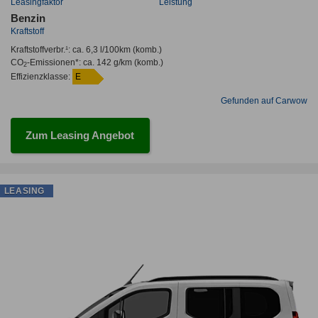
Leasingfaktor
Leistung
Benzin
Kraftstoff
Kraftstoffverbr.¹:
ca. 6,3 l/100km
(komb.)
CO
-Emissionen*
:
ca. 142 g/km
(komb.)
2
Effizienzklasse:
E
Gefunden auf Carwow
Zum Leasing Angebot
LEASING