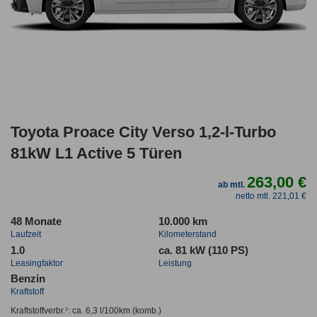
Toyota Proace City Verso 1,2-l-Turbo
81kW L1 Active 5 Türen
263,00 €
ab mtl.
netto mtl. 221,01 €
48 Monate
10.000 km
Laufzeit
Kilometerstand
1.0
ca. 81 kW (110 PS)
Leasingfaktor
Leistung
Benzin
Kraftstoff
Kraftstoffverbr.¹:
ca. 6,3 l/100km
(komb.)