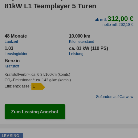
81kW L1 Teamplayer 5 Türen
312,00 €
ab mtl.
netto mtl. 262,18 €
48 Monate
10.000 km
Laufzeit
Kilometerstand
1.03
ca. 81 kW (110 PS)
Leasingfaktor
Leistung
Benzin
Kraftstoff
Kraftstoffverbr.¹:
ca. 6,3 l/100km
(komb.)
CO
-Emissionen*
:
ca. 142 g/km
(komb.)
2
Effizienzklasse:
E
Gefunden auf Carwow
Zum Leasing Angebot
LEASING