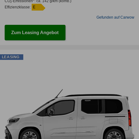
CO
-Emissionen*
:
ca. 142 g/km
(komb.)
2
Effizienzklasse:
E
Gefunden auf Carwow
Zum Leasing Angebot
LEASING