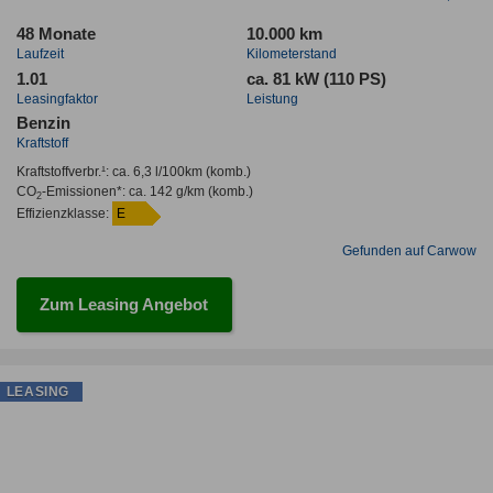
48 Monate
10.000 km
Laufzeit
Kilometerstand
1.01
ca. 81 kW (110 PS)
Leasingfaktor
Leistung
Benzin
Kraftstoff
Kraftstoffverbr.¹:
ca. 6,3 l/100km
(komb.)
CO
-Emissionen*
:
ca. 142 g/km
(komb.)
2
Effizienzklasse:
E
Gefunden auf Carwow
Zum Leasing Angebot
LEASING