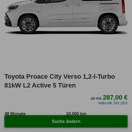
Toyota Proace City Verso 1,2-l-Turbo
81kW L2 Active 5 Türen
287,00 €
ab mtl.
netto mtl. 241,18 €
48 Monate
10.000 km
Laufzeit
Kilometerstand
Suche ändern
1.04
ca. 81 kW (110 PS)
Leasingfaktor
Leistung