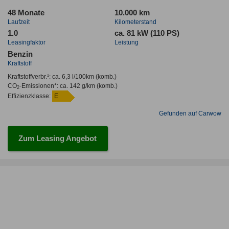
48 Monate
10.000 km
Laufzeit
Kilometerstand
1.0
ca. 81 kW (110 PS)
Leasingfaktor
Leistung
Benzin
Kraftstoff
Kraftstoffverbr.¹:
ca. 6,3 l/100km
(komb.)
CO
-Emissionen*
:
ca. 142 g/km
(komb.)
2
Effizienzklasse:
E
Gefunden auf Carwow
Zum Leasing Angebot