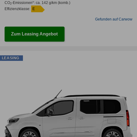
CO
-Emissionen*
:
ca. 142 g/km
(komb.)
2
Effizienzklasse:
E
Gefunden auf Carwow
Zum Leasing Angebot
LEASING