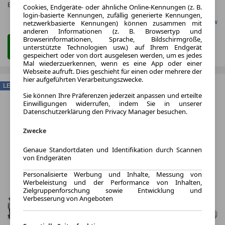
Effizienzklasse:
E
Cookies, Endgeräte- oder ähnliche Online-Kennungen (z. B.
login-basierte Kennungen, zufällig generierte Kennungen,
Gefunden auf Carwow
netzwerkbasierte Kennungen) können zusammen mit
anderen Informationen (z. B. Browsertyp und
Browserinformationen, Sprache, Bildschirmgröße,
Zum Leasing Angebot
unterstützte Technologien usw.) auf Ihrem Endgerät
gespeichert oder von dort ausgelesen werden, um es jedes
Mal wiederzuerkennen, wenn es eine App oder einer
Webseite aufruft. Dies geschieht für einen oder mehrere der
hier aufgeführten Verarbeitungszwecke.
LEASING
Sie können Ihre Präferenzen jederzeit anpassen und erteilte
Einwilligungen widerrufen, indem Sie in unserer
Datenschutzerklärung den Privacy Manager besuchen.
Zwecke
Genaue Standortdaten und Identifikation durch Scannen
von Endgeräten
Personalisierte Werbung und Inhalte, Messung von
Werbeleistung und der Performance von Inhalten,
Zielgruppenforschung sowie Entwicklung und
Verbesserung von Angeboten