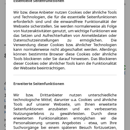
Essentielle Seitenfunktionen
Wir bzw. diese Anbieter nutzen Cookies oder ähnliche Tools
und Technologien, die für die essentielle Seitenfunktionen
erforderlich sind und die einwandfreie Funktionalität der
Webseite sicherstellen. Sie werden normalerweise als Folge
von Nutzeraktivitäten genutzt, um wichtige Funktionen wie
das Setzen und Aufrechterhalten von Anmeldedaten oder
Datenschutzeinstellungen zu ermöglichen. Die
Verwendung dieser Cookies bzw. ähnlicher Technologien
Toyota Proace City Verso 1,2-l-Turbo
kann normalerweise nicht abgeschaltet werden. Allerdings
können bestimmte Browser diese Cookies oder ähnliche
81kW L2 Teamplayer 7Sit 5 Türen
Tools blockieren oder Sie darauf hinweisen. Das Blockieren
dieser Cookies oder ähnlicher Tools kann die Funktionalität
344,00 €
der Webseite beeinträchtigen.
ab mtl.
netto mtl. 289,08 €
Erweiterte Seitenfunktionen
48 Monate
10.000 km
Laufzeit
Kilometerstand
Wir bzw. Drittanbieter nutzen unterschiedliche
1.03
ca. 81 kW (110 PS)
technologische Mittel, darunter u.a. Cookies und ähnliche
Leasingfaktor
Leistung
Tools auf unserer Webseite, um Ihnen erweiterte
Benzin
Seitenfunktionen anzubieten und ein verbessertes
Kraftstoff
Nutzungserlebnis zu gewährleisten. Durch diese
erweiterten Funktionalitäten ermöglichen wir die
Kraftstoffverbr.¹:
ca. 6,3 l/100km
(komb.)
Personalisierung unseres Angebotes - etwa, um Ihre
CO
-Emissionen*
:
ca. 142 g/km
(komb.)
Suchvorgänge bei einem späteren Besuch fortzusetzen,
2