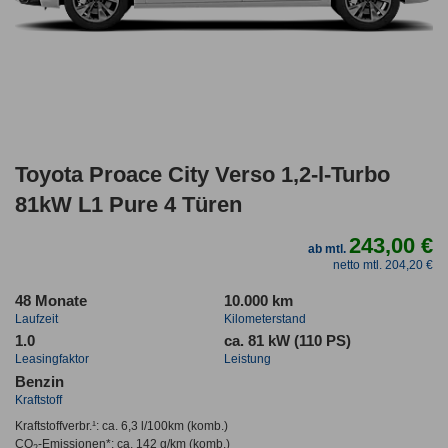
Toyota Proace City Verso 1,2-l-Turbo
81kW L1 Pure 4 Türen
243,00 €
ab mtl.
netto mtl. 204,20 €
48 Monate
10.000 km
Laufzeit
Kilometerstand
1.0
ca. 81 kW (110 PS)
Leasingfaktor
Leistung
Benzin
Kraftstoff
Kraftstoffverbr.¹:
ca. 6,3 l/100km
(komb.)
CO
-Emissionen*
:
ca. 142 g/km
(komb.)
2