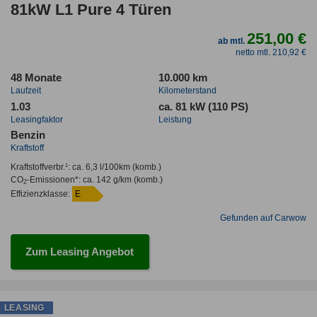
81kW L1 Pure 4 Türen
251,00 €
ab mtl.
netto mtl. 210,92 €
48 Monate
10.000 km
Laufzeit
Kilometerstand
1.03
ca. 81 kW (110 PS)
Leasingfaktor
Leistung
Benzin
Kraftstoff
Kraftstoffverbr.¹:
ca. 6,3 l/100km
(komb.)
CO
-Emissionen*
:
ca. 142 g/km
(komb.)
2
Effizienzklasse:
E
Gefunden auf Carwow
Zum Leasing Angebot
LEASING