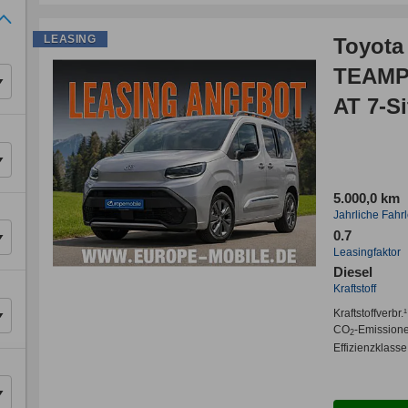
LEASING
Toyota
TEAMPL
AT 7-Si
42.250
LED/W
5.000,0 km
Jahrliche Fahr
0.7
Leasingfaktor
Diesel
Kraftstoff
Kraftstoffverbr.¹
CO
-Emission
2
Effizienzklasse