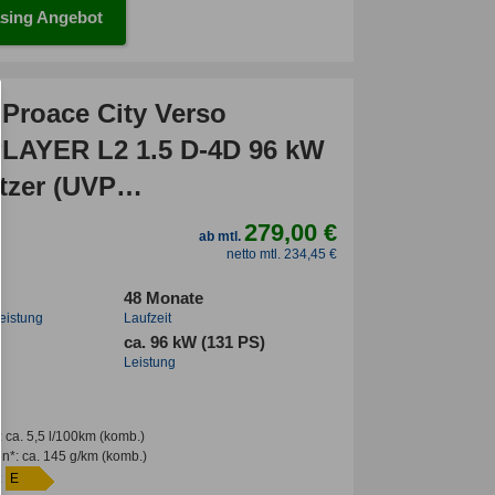
sing Angebot
 Proace City Verso
AYER L2 1.5 D-4D 96 kW
tzer (UVP
€/SOFORT)
279,00 €
ab mtl.
INTER/17"ALU/SMART/PRIVACY/
netto mtl. 234,45 €
48 Monate
leistung
Laufzeit
ca. 96 kW (131 PS)
Leistung
:
ca. 5,5 l/100km
(komb.)
en*
:
ca. 145 g/km
(komb.)
:
E