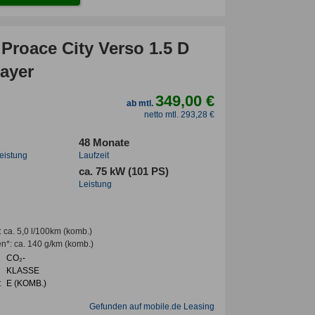
Proace City Verso 1.5 D
ayer
349,00 €
ab mtl.
netto mtl. 293,28 €
48 Monate
leistung
Laufzeit
ca. 75 kW (101 PS)
Leistung
:
ca. 5,0 l/100km
(komb.)
en*
:
ca. 140 g/km
(komb.)
CO₂-
KLASSE
:
E (KOMB.)
Gefunden auf mobile.de Leasing