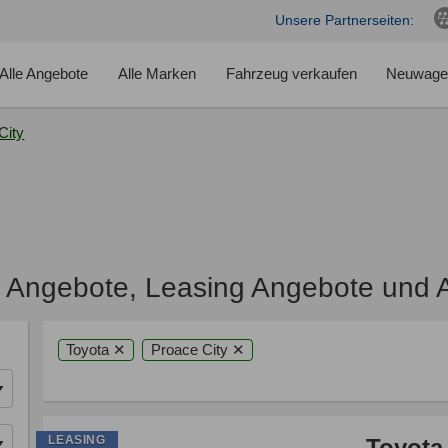
Unsere Partnerseiten:
Alle Angebote
Alle Marken
Fahrzeug verkaufen
Neuwage
City
f Angebote, Leasing Angebote und 
Toyota ✕
Proace City ✕
LEASING
Toyota