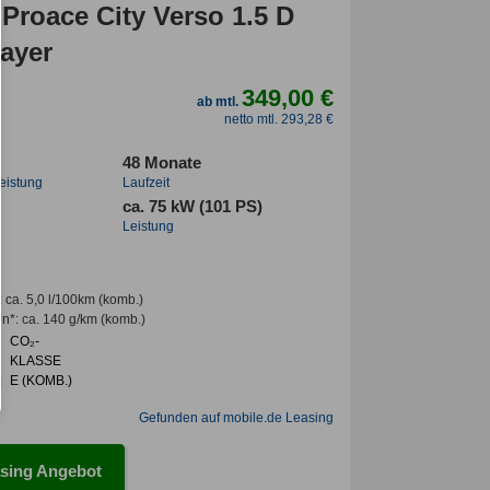
Proace City Verso 1.5 D
ayer
349,00 €
ab mtl.
netto mtl. 293,28 €
48 Monate
leistung
Laufzeit
ca. 75 kW (101 PS)
Leistung
:
ca. 5,0 l/100km
(komb.)
en*
:
ca. 140 g/km
(komb.)
CO₂-
KLASSE
:
E (KOMB.)
Gefunden auf mobile.de Leasing
sing Angebot