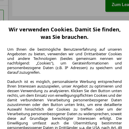
Zum Lea
LEASING
Toyota
Wir verwenden Cookies. Damit Sie finden,
was Sie brauchen.
TEAMPL
AT 7-Si
Um Ihnen die bestmögliche Benutzererfahrung auf unseren
Angeboten zu bieten, verwenden wir und Drittanbieter Cookies
41.470
und andere Technologien (beides gemeinsam nennen wir
nachfolgend: „Cookies"), um Geräteinformationen und
LED/W
personenbezogene Daten (z.B. IP Adressen) zu speichern und
darauf zuzugreifen.
5.000,0 km
Dadurch ist es möglich, personalisierte Werbung entsprechend
Jahrliche Fahr
Ihren Interessen auszuspielen, unser Angebot zu optimieren und
0.7
dessen Verwendung zu analysieren. Klicken Sie den Button unten
Leasingfaktor
rechts, um dem Einsatz von einwilligungspflichten Cookies und der
damit verbundenen Verarbeitung personenbezogener Daten
Diesel
zuzustimmen oder den Button unten links, um eine detaillierte
Kraftstoff
Auswahl hinsichtlich der Cookies zu treffen oder um der
Verarbeitung personenbezogener Daten zu widersprechen, soweit
Kraftstoffverbr.¹
diese auf Grundlage berechtigter Interessen erfolgt. Die
CO
-Emission
2
Einwilligung umfasst auch die Übermittlung bestimmter
Effizienzklasse
personenbezogener Daten in Drittländer, u.a. die USA, nach Art. 49