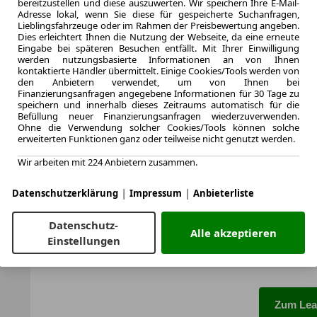
bereitzustellen und diese auszuwerten. Wir speichern Ihre E-Mail-
LEASING
Toyota 
Adresse lokal, wenn Sie diese für gespeicherte Suchanfragen,
Lieblingsfahrzeuge oder im Rahmen der Preisbewertung angeben.
Teampl
Dies erleichtert Ihnen die Nutzung der Webseite, da eine erneute
Eingabe bei späteren Besuchen entfällt. Mit Ihrer Einwilligung
werden nutzungsbasierte Informationen an von Ihnen
kontaktierte Händler übermittelt. Einige Cookies/Tools werden von
den Anbietern verwendet, um von Ihnen bei
Finanzierungsanfragen angegebene Informationen für 30 Tage zu
speichern und innerhalb dieses Zeitraums automatisch für die
10.000,0 km
Befüllung neuer Finanzierungsanfragen wiederzuverwenden.
Jahrliche Fahr
Ohne die Verwendung solcher Cookies/Tools können solche
11 km
erweiterten Funktionen ganz oder teilweise nicht genutzt werden.
Kilometerstand
Wir arbeiten mit 224 Anbietern zusammen.
Diesel
Kraftstoff
|
|
Datenschutzerklärung
Impressum
Anbieterliste
Kraftstoffverbr.¹
CO
-Emission
2
Datenschutz-
Alle akzeptieren
Einstellungen
Effizienzklasse
Zum Lea