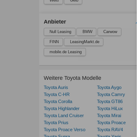
Weiß
Gelb
Anbieter
Null Leasing
BMW
Carwow
FINN
LeasingMarkt.de
mobile.de Leasing
Weitere Toyota Modelle
Toyota Auris
Toyota Aygo
Toyota C-HR
Toyota Camry
Toyota Corolla
Toyota GT86
Toyota Highlander
Toyota HiLux
Toyota Land Cruiser
Toyota Mirai
Toyota Prius
Toyota Proace
Toyota Proace Verso
Toyota RAV4
Toyota Supra
Toyota Yaris