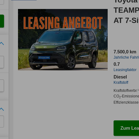
TEAMPL
AT 7-Si
42.250
LED/W
7.500,0 km
Jahrliche Fahr
0.7
Leasingfaktor
Diesel
Kraftstoff
Kraftstoffverbr.¹
CO
-Emission
2
Effizienzklasse
Zum Lea