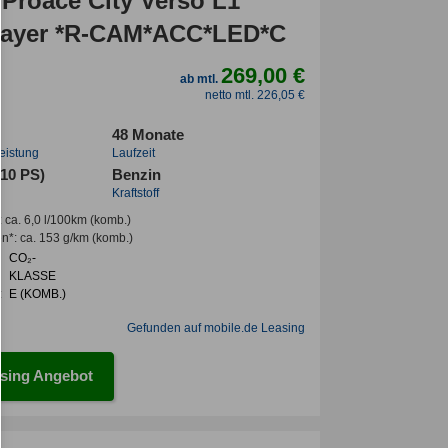
 Proace City Verso L1
ayer *R-CAM*ACC*LED*C
269,00 €
ab mtl.
netto mtl. 226,05 €
48 Monate
leistung
Laufzeit
110 PS)
Benzin
Kraftstoff
:
ca. 6,0 l/100km
(komb.)
en*
:
ca. 153 g/km
(komb.)
CO₂-
KLASSE
:
E (KOMB.)
Gefunden auf mobile.de Leasing
sing Angebot