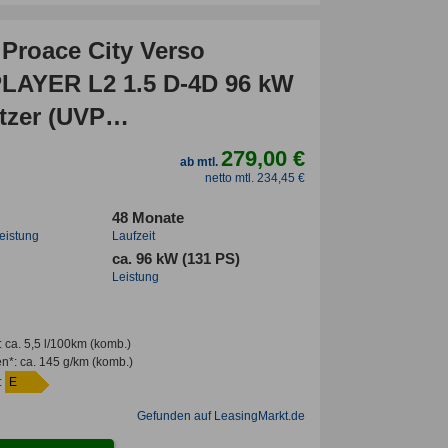
 Proace City Verso
AYER L2 1.5 D-4D 96 kW
tzer (UVP
€/SOFORT)
279,00 €
ab mtl.
INTER/17"ALU/SMART/PRIVACY/
netto mtl. 234,45 €
48 Monate
leistung
Laufzeit
ca. 96 kW (131 PS)
Leistung
:
ca. 5,5 l/100km
(komb.)
en*
:
ca. 145 g/km
(komb.)
:
E
Gefunden auf LeasingMarkt.de