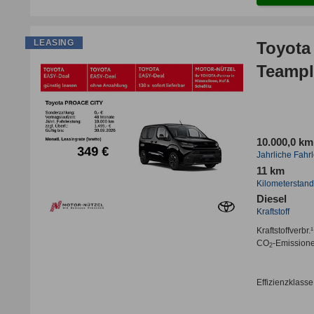
LEASING
Toyota 
Teampl
10.000,0 km
Jahrliche Fahr
11 km
Kilometerstand
Diesel
Kraftstoff
Kraftstoffverbr.¹
CO
-Emission
2
Effizienzklasse