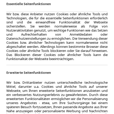
Toyota
Essentielle Seitenfunktionen
Teampl
Wir bzw. diese Anbieter nutzen Cookies oder ähnliche Tools und
Technologien, die für die essentielle Seitenfunktionen erforderlich
sind und die einwandfreie Funktionalität der Webseite
sicherstellen. Sie werden normalerweise als Folge von
Nutzeraktivitäten genutzt, um wichtige Funktionen wie das Setzen
und Aufrechterhalten von Anmeldedaten oder
10.000,0 km
Datenschutzeinstellungen zu ermöglichen. Die Verwendung dieser
Jahrliche Fahr
Cookies bzw. ähnlicher Technologien kann normalerweise nicht
ca. 81 kW (
abgeschaltet werden. Allerdings können bestimmte Browser diese
Leistung
Cookies oder ähnliche Tools blockieren oder Sie darauf hinweisen.
Das Blockieren dieser Cookies oder ähnlicher Tools kann die
Kraftstoffverbr.¹
Funktionalität der Webseite beeinträchtigen.
CO
-Emission
2
Erweiterte Seitenfunktionen
Effizienzklasse
Wir bzw. Drittanbieter nutzen unterschiedliche technologische
Mittel, darunter u.a. Cookies und ähnliche Tools auf unserer
Webseite, um Ihnen erweiterte Seitenfunktionen anzubieten und
ein verbessertes Nutzungserlebnis zu gewährleisten. Durch diese
Zum Lea
erweiterten Funktionalitäten ermöglichen wir die Personalisierung
unseres Angebotes - etwa, um Ihre Suchvorgänge bei einem
späteren Besuch fortzusetzen, Ihnen passende Angebote aus Ihrer
Nähe anzuzeigen oder personalisierte Werbung und Nachrichten