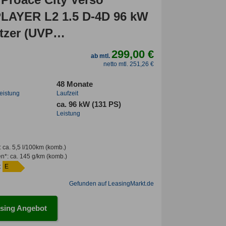
AYER L2 1.5 D-4D 96 kW
tzer (UVP
€/SOFORT)
299,00 €
ab mtl.
INTER/17"ALU/SMART/PRIVACY/
netto mtl. 251,26 €
48 Monate
leistung
Laufzeit
ca. 96 kW (131 PS)
Leistung
:
ca. 5,5 l/100km
(komb.)
en*
:
ca. 145 g/km
(komb.)
:
E
Gefunden auf LeasingMarkt.de
sing Angebot