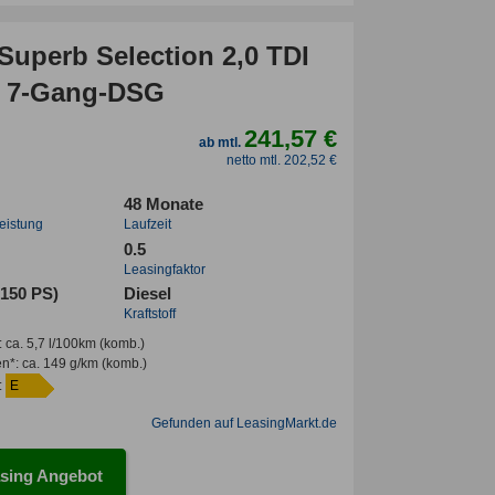
Superb Selection 2,0 TDI
 7-Gang-DSG
241,57 €
ab mtl.
netto mtl. 202,52 €
48 Monate
leistung
Laufzeit
0.5
Leasingfaktor
(150 PS)
Diesel
Kraftstoff
:
ca. 5,7 l/100km
(komb.)
en*
:
ca. 149 g/km
(komb.)
:
E
Gefunden auf LeasingMarkt.de
sing Angebot