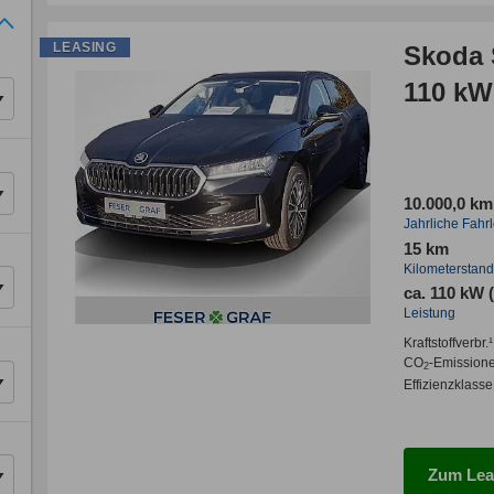
LEASING
Skoda 
110 kW
10.000,0 km
Jahrliche Fahr
15 km
Kilometerstand
ca. 110 kW 
Leistung
Kraftstoffverbr.¹
CO
-Emission
2
Effizienzklasse
Zum Lea