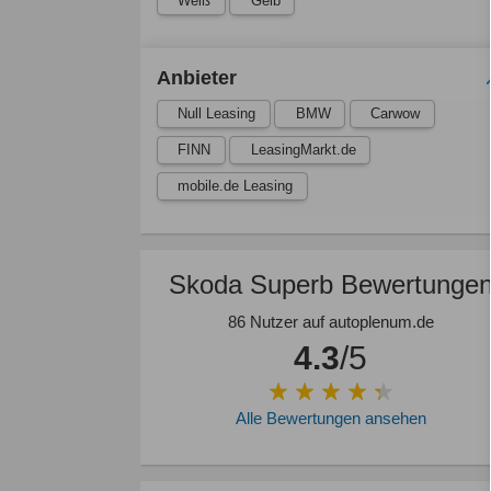
Weiß
Gelb
Anbieter
Null Leasing
BMW
Carwow
FINN
LeasingMarkt.de
mobile.de Leasing
Skoda Superb Bewertunge
86 Nutzer auf autoplenum.de
4.3
/5
Alle Bewertungen ansehen