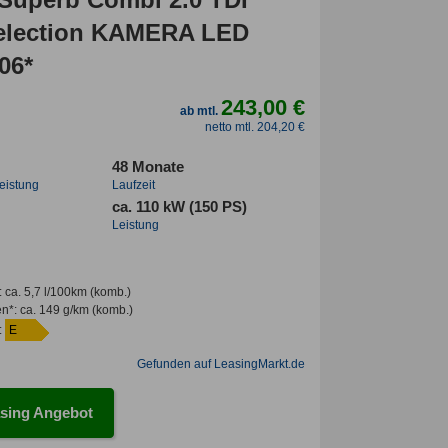
election KAMERA LED
06*
243,00 €
ab mtl.
netto mtl. 204,20 €
48 Monate
leistung
Laufzeit
ca. 110 kW (150 PS)
Leistung
:
ca. 5,7 l/100km
(komb.)
en*
:
ca. 149 g/km
(komb.)
:
E
Gefunden auf LeasingMarkt.de
sing Angebot