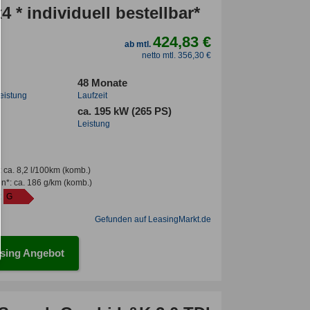
 * individuell bestellbar*
424,83 €
ab mtl.
netto mtl. 356,30 €
48 Monate
leistung
Laufzeit
ca. 195 kW (265 PS)
Leistung
:
ca. 8,2 l/100km
(komb.)
en*
:
ca. 186 g/km
(komb.)
:
G
Gefunden auf LeasingMarkt.de
sing Angebot