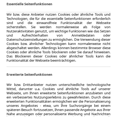
bestell
Essentielle Seitenfunktionen
Wir bzw. diese Anbieter nutzen Cookies oder ähnliche Tools und
Technologien, die für die essentielle Seitenfunktionen erforderlich
sind und die einwandfreie Funktionalität der Webseite
sicherstellen. Sie werden normalerweise als Folge von
10.000,0 km
Nutzeraktivitäten genutzt, um wichtige Funktionen wie das Setzen
Jahrliche Fahr
und Aufrechterhalten von Anmeldedaten oder
0.7
Datenschutzeinstellungen zu ermöglichen. Die Verwendung dieser
Leasingfaktor
Cookies bzw. ähnlicher Technologien kann normalerweise nicht
abgeschaltet werden. Allerdings können bestimmte Browser diese
Diesel
Cookies oder ähnliche Tools blockieren oder Sie darauf hinweisen.
Kraftstoff
Das Blockieren dieser Cookies oder ähnlicher Tools kann die
Kraftstoffverbr.¹
Funktionalität der Webseite beeinträchtigen.
CO
-Emission
2
n
Effizienzklasse
Erweiterte Seitenfunktionen
Wir bzw. Drittanbieter nutzen unterschiedliche technologische
Mittel, darunter u.a. Cookies und ähnliche Tools auf unserer
Zum Lea
Webseite, um Ihnen erweiterte Seitenfunktionen anzubieten und
ein verbessertes Nutzungserlebnis zu gewährleisten. Durch diese
erweiterten Funktionalitäten ermöglichen wir die Personalisierung
unseres Angebotes - etwa, um Ihre Suchvorgänge bei einem
späteren Besuch fortzusetzen, Ihnen passende Angebote aus Ihrer
LEASING
Skoda Su
Nähe anzuzeigen oder personalisierte Werbung und Nachrichten