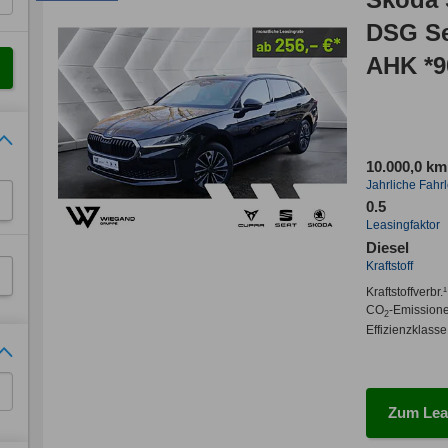
DSG S
AHK *9
10.000,0 km
Jahrliche Fahr
0.5
Leasingfaktor
Diesel
Kraftstoff
Kraftstoffverbr.¹
CO
-Emission
2
Effizienzklasse
Zum Lea