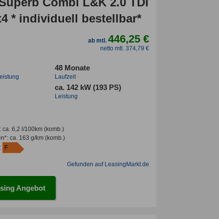
perb Combi L&K 2.0 TDI
 * individuell bestellbar*
446,25 €
ab mtl.
netto mtl. 374,79 €
48 Monate
leistung
Laufzeit
ca. 142 kW (193 PS)
Leistung
:
ca. 6,2 l/100km
(komb.)
en*
:
ca. 163 g/km
(komb.)
:
F
Gefunden auf LeasingMarkt.de
sing Angebot