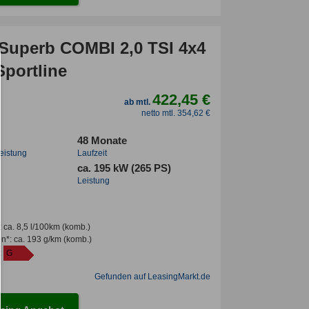
Superb COMBI 2,0 TSI 4x4
Sportline
422,45 €
ab mtl.
netto mtl. 354,62 €
48 Monate
leistung
Laufzeit
ca. 195 kW (265 PS)
Leistung
:
ca. 8,5 l/100km
(komb.)
en*
:
ca. 193 g/km
(komb.)
:
G
Gefunden auf LeasingMarkt.de