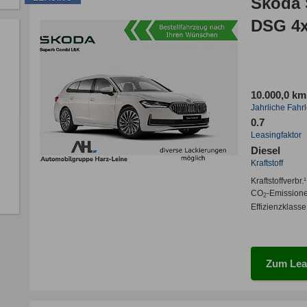
Skoda Su
DSG 4x4
10.000,0 km
Jahrliche Fahr
0.7
Leasingfaktor
Diesel
Kraftstoff
Kraftstoffverbr.¹
CO
-Emission
2
Effizienzklasse
Zum Lea