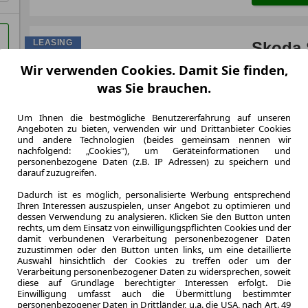
LEASING
Skoda 
DSG - 
Wir verwenden Cookies. Damit Sie finden,
was Sie brauchen.
Um Ihnen die bestmögliche Benutzererfahrung auf unseren
Angeboten zu bieten, verwenden wir und Drittanbieter Cookies
und andere Technologien (beides gemeinsam nennen wir
10.000,0 km
nachfolgend: „Cookies"), um Geräteinformationen und
Jahrliche Fahr
personenbezogene Daten (z.B. IP Adressen) zu speichern und
0.6
darauf zuzugreifen.
Leasingfaktor
Dadurch ist es möglich, personalisierte Werbung entsprechend
Benzin
Ihren Interessen auszuspielen, unser Angebot zu optimieren und
Kraftstoff
dessen Verwendung zu analysieren. Klicken Sie den Button unten
Kraftstoffverbr.¹
rechts, um dem Einsatz von einwilligungspflichten Cookies und der
damit verbundenen Verarbeitung personenbezogener Daten
CO
-Emission
2
zuzustimmen oder den Button unten links, um eine detaillierte
Effizienzklasse
Auswahl hinsichtlich der Cookies zu treffen oder um der
Verarbeitung personenbezogener Daten zu widersprechen, soweit
diese auf Grundlage berechtigter Interessen erfolgt. Die
Einwilligung umfasst auch die Übermittlung bestimmter
personenbezogener Daten in Drittländer, u.a. die USA, nach Art. 49