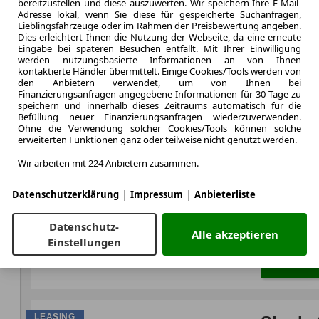
bereitzustellen und diese auszuwerten. Wir speichern Ihre E-Mail-
DSG 4x4
Adresse lokal, wenn Sie diese für gespeicherte Suchanfragen,
Lieblingsfahrzeuge oder im Rahmen der Preisbewertung angeben.
Dies erleichtert Ihnen die Nutzung der Webseite, da eine erneute
Eingabe bei späteren Besuchen entfällt. Mit Ihrer Einwilligung
werden nutzungsbasierte Informationen an von Ihnen
kontaktierte Händler übermittelt. Einige Cookies/Tools werden von
den Anbietern verwendet, um von Ihnen bei
10.000,0 km
Finanzierungsanfragen angegebene Informationen für 30 Tage zu
Jahrliche Fahr
speichern und innerhalb dieses Zeitraums automatisch für die
0.7
Befüllung neuer Finanzierungsanfragen wiederzuverwenden.
Ohne die Verwendung solcher Cookies/Tools können solche
Leasingfaktor
erweiterten Funktionen ganz oder teilweise nicht genutzt werden.
Benzin
Kraftstoff
Wir arbeiten mit 224 Anbietern zusammen.
Kraftstoffverbr.¹
CO
-Emission
2
|
|
Datenschutzerklärung
Impressum
Anbieterliste
Effizienzklasse
Datenschutz-
Alle akzeptieren
Einstellungen
Zum Lea
LEASING