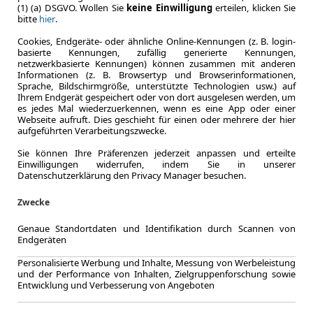
Zum Lea
(1) (a) DSGVO. Wollen Sie
keine Einwilligung
erteilen, klicken Sie
bitte
hier
.
Cookies, Endgeräte- oder ähnliche Online-Kennungen (z. B. login-
basierte Kennungen, zufällig generierte Kennungen,
netzwerkbasierte Kennungen) können zusammen mit anderen
Informationen (z. B. Browsertyp und Browserinformationen,
Sprache, Bildschirmgröße, unterstützte Technologien usw.) auf
Ihrem Endgerät gespeichert oder von dort ausgelesen werden, um
es jedes Mal wiederzuerkennen, wenn es eine App oder einer
Webseite aufruft. Dies geschieht für einen oder mehrere der hier
aufgeführten Verarbeitungszwecke.
Sie können Ihre Präferenzen jederzeit anpassen und erteilte
Einwilligungen widerrufen, indem Sie in unserer
Datenschutzerklärung den Privacy Manager besuchen.
Zwecke
Genaue Standortdaten und Identifikation durch Scannen von
Endgeräten
Personalisierte Werbung und Inhalte, Messung von Werbeleistung
LEASING
Skoda 
und der Performance von Inhalten, Zielgruppenforschung sowie
Entwicklung und Verbesserung von Angeboten
2.0 TDI DSG *individue