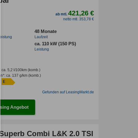
bar
421,26 €
ab mtl.
netto mtl. 353,78 €
48 Monate
leistung
Laufzeit
ca. 110 kW (150 PS)
Leistung
:
ca. 5,2 l/100km
(komb.)
en*
:
ca. 137 g/km
(komb.)
:
E
Gefunden auf LeasingMarkt.de
sing Angebot
perb Combi L&K 2.0 TSI