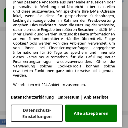
Gefunden auf Carwow
Ihnen passende Angebote aus Ihrer Nähe anzuzeigen oder
personalisierte Werbung und Nachrichten bereitzustellen
und diese auszuwerten. Wir speichern Ihre E-Mail-Adresse
Zum Leasing Angebot
lokal, wenn Sie diese für gespeicherte Suchanfragen,
Lieblingsfahrzeuge oder im Rahmen der Preisbewertung
angeben. Dies erleichtert Ihnen die Nutzung der Webseite,
da eine erneute Eingabe bei späteren Besuchen entfällt. Mit
Ihrer Einwilligung werden nutzungsbasierte Informationen
an von Ihnen kontaktierte Händler übermittelt. Einige
Cookies/Tools werden von den Anbietern verwendet, um
von Ihnen bei Finanzierungsanfragen angegebene
Informationen für 30 Tage zu speichern und innerhalb
dieses Zeitraums automatisch für die Befüllung neuer
Finanzierungsanfragen wiederzuverwenden. Ohne die
Verwendung solcher Cookies/Tools können solche
erweiterten Funktionen ganz oder teilweise nicht genutzt
werden.
Wir arbeiten mit 224 Anbietern zusammen.
|
|
Datenschutzerklärung
Impressum
Anbieterliste
Datenschutz-
Alle akzeptieren
Einstellungen
LEASING