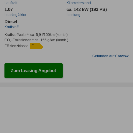
Laufzeit
Kilometerstand
1.07
ca. 142 kW (193 PS)
Leasingfaktor
Leistung
Diesel
Kraftstoff
Kraftstoffverbr.¹:
ca. 5,9 l/100km
(komb.)
CO
-Emissionen*
:
ca. 155 g/km
(komb.)
2
Effizienzklasse:
E
Gefunden auf Carwow
Zum Leasing Angebot