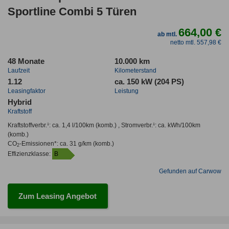
Sportline Combi 5 Türen
664,00 €
ab mtl.
netto mtl. 557,98 €
48 Monate
10.000 km
Laufzeit
Kilometerstand
1.12
ca. 150 kW (204 PS)
Leasingfaktor
Leistung
Hybrid
Kraftstoff
Kraftstoffverbr.¹:
ca. 1,4 l/100km
(komb.) ,
Stromverbr.¹:
ca. kWh/100km
(komb.)
CO
-Emissionen*
:
ca. 31 g/km
(komb.)
2
Effizienzklasse:
B
Gefunden auf Carwow
Zum Leasing Angebot