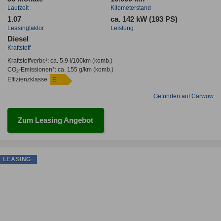
Laufzeit
Kilometerstand
1.07
ca. 142 kW (193 PS)
Leasingfaktor
Leistung
Diesel
Kraftstoff
Kraftstoffverbr.¹:
ca. 5,9 l/100km
(komb.)
CO
-Emissionen*
:
ca. 155 g/km
(komb.)
2
Effizienzklasse:
E
Gefunden auf Carwow
Zum Leasing Angebot
LEASING