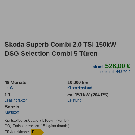
Skoda Superb Combi 2.0 TSI 150kW
DSG Selection Combi 5 Türen
528,00 €
ab mtl.
netto mtl. 443,70 €
48 Monate
10.000 km
Laufzeit
Kilometerstand
1.1
ca. 150 kW (204 PS)
Leasingfaktor
Leistung
Benzin
Kraftstoff
Kraftstoffverbr.¹:
ca. 6,7 l/100km
(komb.)
CO
-Emissionen*
:
ca. 151 g/km
(komb.)
2
Effizienzklasse:
E