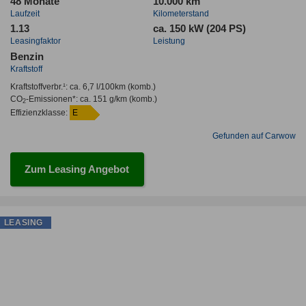
48 Monate
10.000 km
Laufzeit
Kilometerstand
1.13
ca. 150 kW (204 PS)
Leasingfaktor
Leistung
Benzin
Kraftstoff
Kraftstoffverbr.¹:
ca. 6,7 l/100km
(komb.)
CO
-Emissionen*
:
ca. 151 g/km
(komb.)
2
Effizienzklasse:
E
Gefunden auf Carwow
Zum Leasing Angebot
LEASING