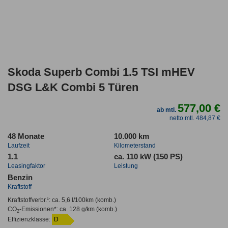
Skoda Superb Combi 1.5 TSI mHEV
DSG L&K Combi 5 Türen
577,00 €
ab mtl.
netto mtl. 484,87 €
48 Monate
10.000 km
Laufzeit
Kilometerstand
1.1
ca. 110 kW (150 PS)
Leasingfaktor
Leistung
Benzin
Kraftstoff
Kraftstoffverbr.¹:
ca. 5,6 l/100km
(komb.)
CO
-Emissionen*
:
ca. 128 g/km
(komb.)
2
Effizienzklasse:
D