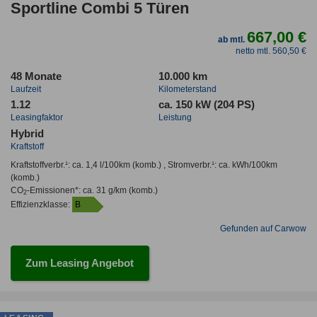
Sportline Combi 5 Türen
667,00 €
ab mtl.
netto mtl. 560,50 €
48 Monate
10.000 km
Laufzeit
Kilometerstand
1.12
ca. 150 kW (204 PS)
Leasingfaktor
Leistung
Hybrid
Kraftstoff
Kraftstoffverbr.¹:
ca. 1,4 l/100km
(komb.) ,
Stromverbr.¹:
ca. kWh/100km
(komb.)
CO
-Emissionen*
:
ca. 31 g/km
(komb.)
2
Effizienzklasse:
B
Gefunden auf Carwow
Zum Leasing Angebot