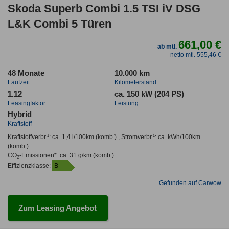
Skoda Superb Combi 1.5 TSI iV DSG
L&K Combi 5 Türen
661,00 €
ab mtl.
netto mtl. 555,46 €
48 Monate
10.000 km
Laufzeit
Kilometerstand
1.12
ca. 150 kW (204 PS)
Leasingfaktor
Leistung
Hybrid
Kraftstoff
Kraftstoffverbr.¹:
ca. 1,4 l/100km
(komb.) ,
Stromverbr.¹:
ca. kWh/100km
(komb.)
CO
-Emissionen*
:
ca. 31 g/km
(komb.)
2
Effizienzklasse:
B
Gefunden auf Carwow
Zum Leasing Angebot