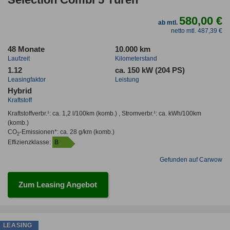
580,00 €
ab mtl.
netto mtl. 487,39 €
48 Monate
10.000 km
Laufzeit
Kilometerstand
1.12
ca. 150 kW (204 PS)
Leasingfaktor
Leistung
Hybrid
Kraftstoff
Kraftstoffverbr.¹:
ca. 1,2 l/100km
(komb.) ,
Stromverbr.¹:
ca. kWh/100km
(komb.)
CO
-Emissionen*
:
ca. 28 g/km
(komb.)
2
Effizienzklasse:
B
Gefunden auf Carwow
Zum Leasing Angebot
LEASING