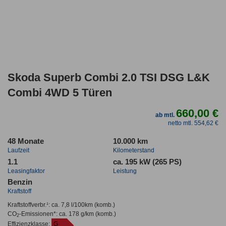
Skoda Superb Combi 2.0 TSI DSG L&K
Combi 4WD 5 Türen
660,00 €
ab mtl.
netto mtl. 554,62 €
48 Monate
10.000 km
Laufzeit
Kilometerstand
1.1
ca. 195 kW (265 PS)
Leasingfaktor
Leistung
Benzin
Kraftstoff
Kraftstoffverbr.¹:
ca. 7,8 l/100km
(komb.)
CO
-Emissionen*
:
ca. 178 g/km
(komb.)
2
Effizienzklasse:
G