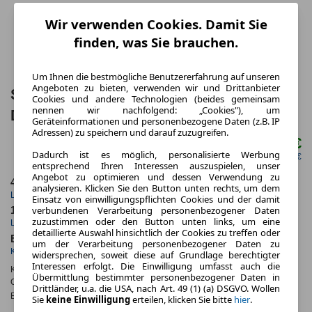
Wir verwenden Cookies. Damit Sie
finden, was Sie brauchen.
Um Ihnen die bestmögliche Benutzererfahrung auf unseren
Angeboten zu bieten, verwenden wir und Drittanbieter
Skoda Superb Combi 1.5 TSI mHEV
Cookies und andere Technologien (beides gemeinsam
nennen wir nachfolgend: „Cookies"), um
DSG Essence Combi 5 Türen
Geräteinformationen und personenbezogene Daten (z.B. IP
Adressen) zu speichern und darauf zuzugreifen.
464,00 €
ab mtl.
Dadurch ist es möglich, personalisierte Werbung
netto mtl. 389,92 €
entsprechend Ihren Interessen auszuspielen, unser
Angebot zu optimieren und dessen Verwendung zu
48 Monate
10.000 km
analysieren. Klicken Sie den Button unten rechts, um dem
Laufzeit
Kilometerstand
Einsatz von einwilligungspflichten Cookies und der damit
verbundenen Verarbeitung personenbezogener Daten
1.1
ca. 110 kW (150 PS)
zuzustimmen oder den Button unten links, um eine
Leasingfaktor
Leistung
detaillierte Auswahl hinsichtlich der Cookies zu treffen oder
Benzin
um der Verarbeitung personenbezogener Daten zu
Kraftstoff
widersprechen, soweit diese auf Grundlage berechtigter
Interessen erfolgt. Die Einwilligung umfasst auch die
Kraftstoffverbr.¹:
ca. 5,3 l/100km
(komb.)
Übermittlung bestimmter personenbezogener Daten in
CO
-Emissionen*
:
ca. 121 g/km
(komb.)
2
Drittländer, u.a. die USA, nach Art. 49 (1) (a) DSGVO. Wollen
Effizienzklasse:
D
Sie
keine Einwilligung
erteilen, klicken Sie bitte
hier
.