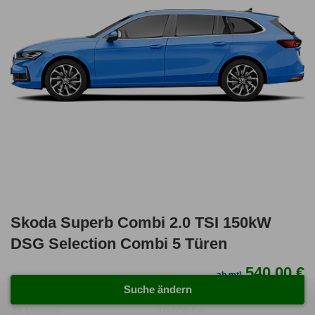
Skoda Superb Combi 2.0 TSI 150kW
DSG Selection Combi 5 Türen
540,00 €
ab mtl.
netto mtl. 453,78 €
Suche ändern
48 Monate
10.000 km