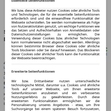
Essentielle Seitenfunktionen
Wir bzw. diese Anbieter nutzen Cookies oder ähnliche Tools
und Technologien, die für die essentielle Seitenfunktionen
erforderlich sind und die einwandfreie Funktionalität der
Webseite sicherstellen. Sie werden normalerweise als Folge
von Nutzeraktivitäten genutzt, um wichtige Funktionen wie
das Setzen und Aufrechterhalten von Anmeldedaten oder
Skoda Superb Combi 2.0 TSI 150kW
Datenschutzeinstellungen zu ermöglichen. Die
Verwendung dieser Cookies bzw. ähnlicher Technologien
DSG Selection Combi 5 Türen
kann normalerweise nicht abgeschaltet werden. Allerdings
können bestimmte Browser diese Cookies oder ähnliche
535,00 €
Tools blockieren oder Sie darauf hinweisen. Das Blockieren
ab mtl.
dieser Cookies oder ähnlicher Tools kann die Funktionalität
netto mtl. 449,58 €
der Webseite beeinträchtigen.
48 Monate
10.000 km
Laufzeit
Kilometerstand
Erweiterte Seitenfunktionen
1.12
ca. 150 kW (204 PS)
Leasingfaktor
Leistung
Wir bzw. Drittanbieter nutzen unterschiedliche
Benzin
technologische Mittel, darunter u.a. Cookies und ähnliche
Kraftstoff
Tools auf unserer Webseite, um Ihnen erweiterte
Seitenfunktionen anzubieten und ein verbessertes
Kraftstoffverbr.¹:
ca. 6,7 l/100km
(komb.)
Nutzungserlebnis zu gewährleisten. Durch diese
CO
-Emissionen*
:
ca. 151 g/km
(komb.)
2
erweiterten Funktionalitäten ermöglichen wir die
Effizienzklasse:
E
Personalisierung unseres Angebotes - etwa, um Ihre
Suchvorgänge bei einem späteren Besuch fortzusetzen,