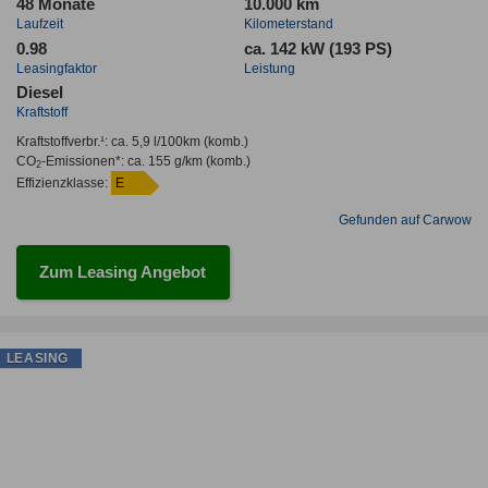
48 Monate
10.000 km
Laufzeit
Kilometerstand
0.98
ca. 142 kW (193 PS)
Leasingfaktor
Leistung
Diesel
Kraftstoff
Kraftstoffverbr.¹:
ca. 5,9 l/100km
(komb.)
CO
-Emissionen*
:
ca. 155 g/km
(komb.)
2
Effizienzklasse:
E
Gefunden auf Carwow
Zum Leasing Angebot
LEASING