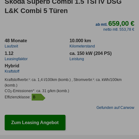
Skoda Superb Combi 1.5 TSI iV DSG
L&K Combi 5 Türen
659,00 €
ab mtl.
netto mtl. 553,78 €
48 Monate
10.000 km
Laufzeit
Kilometerstand
1.12
ca. 150 kW (204 PS)
Leasingfaktor
Leistung
Hybrid
Kraftstoff
Kraftstoffverbr.¹:
ca. 1,4 l/100km
(komb.) ,
Stromverbr.¹:
ca. kWh/100km
(komb.)
CO
-Emissionen*
:
ca. 31 g/km
(komb.)
2
Effizienzklasse:
B
Gefunden auf Carwow
Zum Leasing Angebot